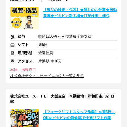
【製品の検査・包装】★座りのお仕事★日勤
専属★ピカピカ新工場★目視検査、梱包
給与
時給1200円～ + 交通費全額支給
シフト
週5日
雇用形態
派遣社員
アクセス
片浜駅 車16分
本日、掲載終了
株式会社テクノ・サービスの求人一覧を見る
株式会社ユース．ＩＢ 大阪支店 ※勤務地：岸和田市/i02_11
60
【フォークリフトスタッフ作業】≪週3日～
OK≫ピカピカの新倉庫で快適リフト作業