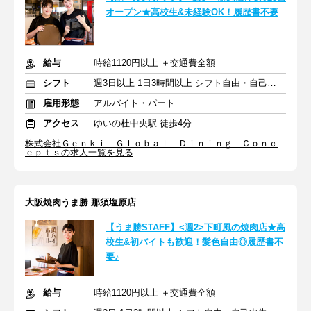
オープン★高校生&未経験OK！履歴書不要
給与
時給1120円以上 ＋交通費全額
シフト
週3日以上 1日3時間以上 シフト自由・自己申告
雇用形態
アルバイト・パート
アクセス
ゆいの杜中央駅 徒歩4分
株式会社Ｇｅｎｋｉ Ｇｌｏｂａｌ Ｄｉｎｉｎｇ Ｃｏｎｃ
ｅｐｔｓの求人一覧を見る
大阪焼肉うま勝 那須塩原店
【うま勝STAFF】<週2>下町風の焼肉店★高
校生&初バイトも歓迎！髪色自由◎履歴書不
要♪
給与
時給1120円以上 ＋交通費全額