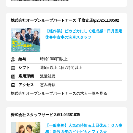
株式会社オープンループパートナーズ 千歳支店/p23251100502
【軽作業】ピカピカにして達成感！日月固定
休◆中古車の洗車スタッフ
給与
時給1300円以上
シフト
週5日以上 1日7時間以上
雇用形態
派遣社員
アクセス
恵み野駅
株式会社オープンループパートナーズの求人一覧を見る
株式会社スタッフサービス/51-04381635
【一般事務】人気の時短＆土日休み！ＯＡ事
務！新設３年のピカピカオフィス☆