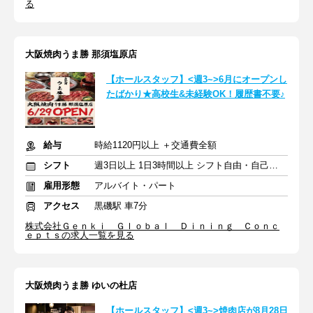
る
大阪焼肉うま勝 那須塩原店
【ホールスタッフ】<週3~>6月にオープンし
たばかり★高校生&未経験OK！履歴書不要♪
給与
時給1120円以上 ＋交通費全額
シフト
週3日以上 1日3時間以上 シフト自由・自己申告
雇用形態
アルバイト・パート
アクセス
黒磯駅 車7分
株式会社Ｇｅｎｋｉ Ｇｌｏｂａｌ Ｄｉｎｉｎｇ Ｃｏｎｃ
ｅｐｔｓの求人一覧を見る
大阪焼肉うま勝 ゆいの杜店
【ホールスタッフ】<週3~>焼肉店が8月28日