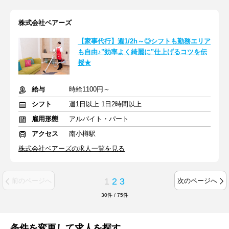
株式会社ベアーズ
【家事代行】週1/2h～◎シフトも勤務エリア
も自由♪"効率よく綺麗に"仕上げるコツを伝
授★
給与
時給1100円～
シフト
週1日以上 1日2時間以上
雇用形態
アルバイト・パート
アクセス
南小樽駅
株式会社ベアーズの求人一覧を見る
1
2
3
前のページへ
次のページへ
30
件
/
75
件
条件を変更して求人を探す