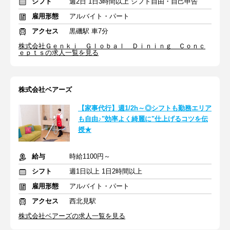
シフト
週2日 1日3時間以上 シフト自由・自己申告
雇用形態
アルバイト・パート
アクセス
黒磯駅 車7分
株式会社Ｇｅｎｋｉ Ｇｌｏｂａｌ Ｄｉｎｉｎｇ Ｃｏｎｃ
ｅｐｔｓの求人一覧を見る
株式会社ベアーズ
【家事代行】週1/2h～◎シフトも勤務エリア
も自由♪"効率よく綺麗に"仕上げるコツを伝
授★
給与
時給1100円～
シフト
週1日以上 1日2時間以上
雇用形態
アルバイト・パート
アクセス
西北見駅
株式会社ベアーズの求人一覧を見る