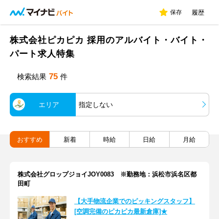
保存
履歴
株式会社ピカピカ 採用のアルバイト・バイト・
パート求人特集
75
検索結果
件
エリア
指定しない
おすすめ
新着
時給
日給
月給
株式会社グロップジョイJOY0083 ※勤務地：浜松市浜名区都
田町
【大手物流企業でのピッキングスタッフ】
[空調完備のピカピカ最新倉庫]★