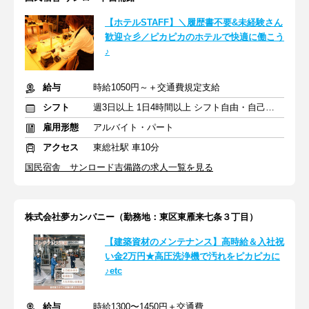
【ホテルSTAFF】＼履歴書不要&未経験さん
歓迎☆彡／ピカピカのホテルで快適に働こう
♪
給与
時給1050円～＋交通費規定支給
シフト
週3日以上 1日4時間以上 シフト自由・自己申告
雇用形態
アルバイト・パート
アクセス
東総社駅 車10分
国民宿舎 サンロード吉備路の求人一覧を見る
株式会社夢カンパニー（勤務地：東区東雁来七条３丁目）
【建築資材のメンテナンス】高時給＆入社祝
い金2万円★高圧洗浄機で汚れをピカピカに
♪etc
給与
時給1300〜1450円＋交通費