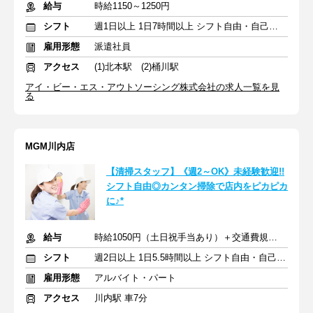
給与
時給1150～1250円
シフト
週1日以上 1日7時間以上 シフト自由・自己申告
雇用形態
派遣社員
アクセス
(1)北本駅 (2)桶川駅
アイ・ビー・エス・アウトソーシング株式会社の求人一覧を見
る
MGM川内店
【清掃スタッフ】《週2～OK》未経験歓迎!!
シフト自由◎カンタン掃除で店内をピカピカ
に♪*
給与
時給1050円（土日祝手当あり）＋交通費規定支給
シフト
週2日以上 1日5.5時間以上 シフト自由・自己申告
雇用形態
アルバイト・パート
アクセス
川内駅 車7分