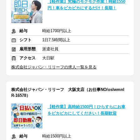
【軽作業】究極のモクモク作業！時給1550
円！車をピカピカにするだけ！長期！
給与
時給1700円以上
シフト
1日7.5時間以上
雇用形態
派遣社員
アクセス
大日駅
株式会社ジャパン・リリーフの求人一覧を見る
株式会社ジャパン・リリーフ 大阪支店（お仕事NO/oslwmnl
R-16578）
【軽作業】高時給1500円！ひらすらにお車
をピカピカにしてください！長期歓迎
給与
時給1500円以上