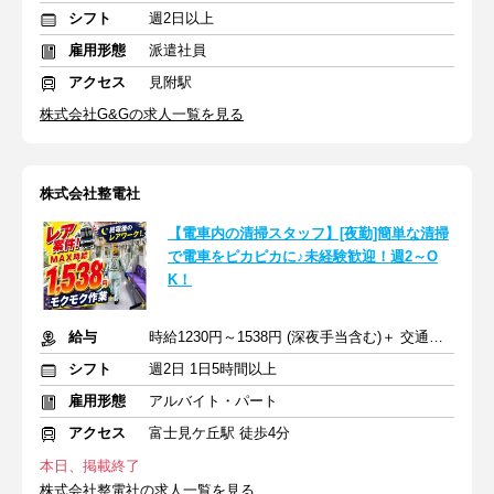
シフト
週2日以上
雇用形態
派遣社員
アクセス
見附駅
株式会社G&Gの求人一覧を見る
株式会社整電社
【電車内の清掃スタッフ】[夜勤]簡単な清掃
で電車をピカピカに♪未経験歓迎！週2～O
K！
給与
時給1230円～1538円 (深夜手当含む)＋ 交通費全額
シフト
週2日 1日5時間以上
雇用形態
アルバイト・パート
アクセス
富士見ケ丘駅 徒歩4分
本日、掲載終了
株式会社整電社の求人一覧を見る