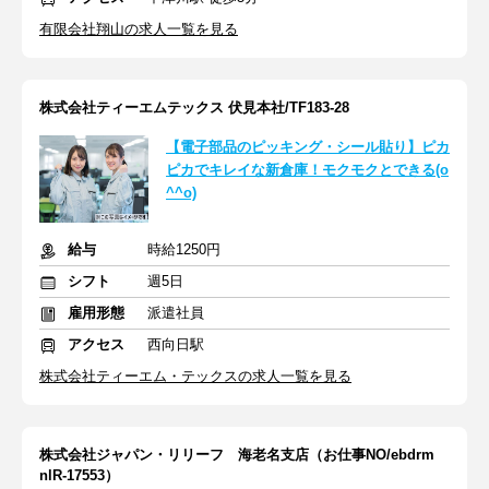
有限会社翔山の求人一覧を見る
株式会社ティーエムテックス 伏見本社/TF183-28
【電子部品のピッキング・シール貼り】ピカ
ピカでキレイな新倉庫！モクモクとできる(o
^^o)
給与
時給1250円
シフト
週5日
雇用形態
派遣社員
アクセス
西向日駅
株式会社ティーエム・テックスの求人一覧を見る
株式会社ジャパン・リリーフ 海老名支店（お仕事NO/ebdrm
nlR-17553）