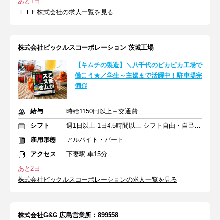
あと1日
ＩＴＦ株式会社の求人一覧を見る
株式会社ピックルスコーポレーション 茨城工場
【キムチの製造】＼八千代のピカピカ工場で
働こう★／学生～主婦まで活躍中！駐車場完
備◎
給与
時給1150円以上＋交通費
シフト
週1日以上 1日4.5時間以上 シフト自由・自己申告
雇用形態
アルバイト・パート
アクセス
下妻駅 車15分
あと2日
株式会社ピックルスコーポレーションの求人一覧を見る
株式会社G&G 広島営業所：899558