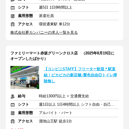
シフト
週5日 1日8時間以上
雇用形態
派遣社員
アクセス
環状通東駅 車12分
株式会社夢カンパニーの求人一覧を見る
ファミリーマート赤坂グリーンクロス店 （2025年8月19日に
オープンしたばかり）
【コンビニSTAFF】フリーター歓迎＊駅直
結！ピカピカの新店舗♪髪色自由◎トイレ掃
除無し
給与
時給1300円以上 + 交通費支給
シフト
週1日以上 1日4時間以上 シフト自由・自己申告
雇用形態
アルバイト・パート
アクセス
溜池山王駅 徒歩1分