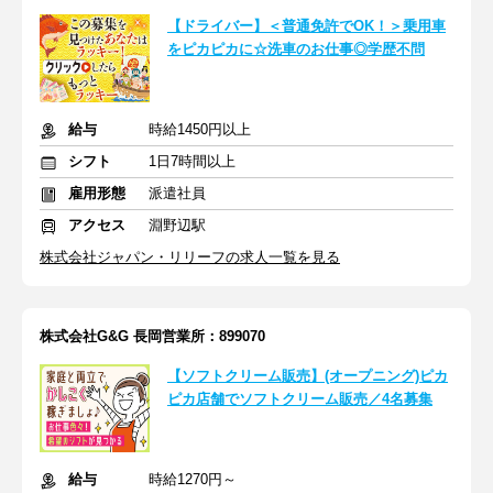
【ドライバー】＜普通免許でOK！＞乗用車
をピカピカに☆洗車のお仕事◎学歴不問
給与
時給1450円以上
シフト
1日7時間以上
雇用形態
派遣社員
アクセス
淵野辺駅
株式会社ジャパン・リリーフの求人一覧を見る
株式会社G&G 長岡営業所：899070
【ソフトクリーム販売】(オープニング)ピカ
ピカ店舗でソフトクリーム販売／4名募集
給与
時給1270円～