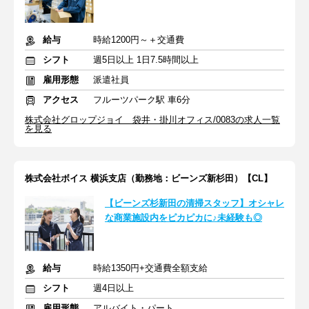
給与
時給1200円～＋交通費
シフト
週5日以上 1日7.5時間以上
雇用形態
派遣社員
アクセス
フルーツパーク駅 車6分
株式会社グロップジョイ 袋井・掛川オフィス/0083の求人一覧
を見る
株式会社ボイス 横浜支店（勤務地：ビーンズ新杉田）【CL】
【ビーンズ杉新田の清掃スタッフ】オシャレ
な商業施設内をピカピカに♪未経験も◎
給与
時給1350円+交通費全額支給
シフト
週4日以上
雇用形態
アルバイト・パート