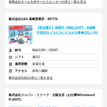
有限会社オール九州サービスセンターの求人一覧を見る
株式会社G&G 高崎営業所：897770
【部品磨き】高崎市│(時給1200円・未経験
可)部品をピカピカにするお仕事◆日払いOK
給与
時給1200～1500円
シフト
週5日
雇用形態
派遣社員
アクセス
群馬八幡駅
株式会社G&Gの求人一覧を見る
株式会社ジャパン・リリーフ 大阪支店（お仕事NO/oslwmnl
R-16975）