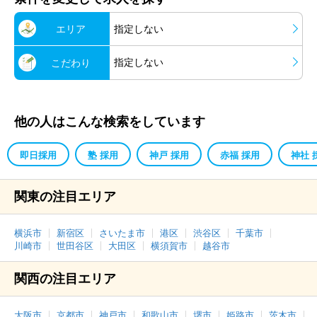
エリア
指定しない
指定しない
こだわり
他の人はこんな検索をしています
即日採用
塾 採用
神戸 採用
赤福 採用
神社 
関東の注目エリア
横浜市
新宿区
さいたま市
港区
渋谷区
千葉市
川崎市
世田谷区
大田区
横須賀市
越谷市
関西の注目エリア
大阪市
京都市
神戸市
和歌山市
堺市
姫路市
茨木市