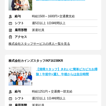
給与
時給1500～1600円+交通費支給
シフト
週5日以上 1日6時間以上
雇用形態
派遣社員
アクセス
株式会社スタッフサービスの求人一覧を見る
株式会社カインズスタッフ/KF16158KR
【清掃スタッフ】きれいに簡単ピカピカお掃
除！午前中×週3、午後からは自分時間
給与
時給1251円＋交通費一部支給
シフト
週2日以上 1日4時間以上
雇用形態
派遣社員