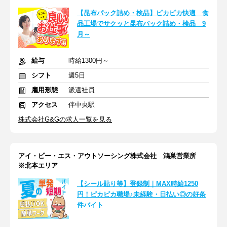
【昆布パック詰め・検品】ピカピカ快適 食
品工場でサクッと昆布パック詰め・検品 9
月～
給与
時給1300円～
シフト
週5日
雇用形態
派遣社員
アクセス
伴中央駅
株式会社G&Gの求人一覧を見る
アイ・ビー・エス・アウトソーシング株式会社 鴻巣営業所
※北本エリア
【シール貼り等】登録制｜MAX時給1250
円！ピカピカ職場♪未経験・日払い◎の好条
件バイト