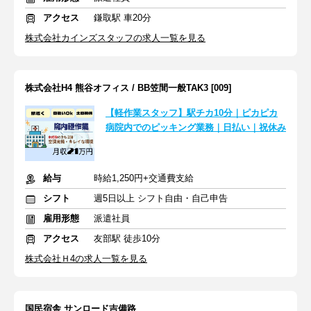
アクセス
鎌取駅 車20分
株式会社カインズスタッフの求人一覧を見る
株式会社H4 熊谷オフィス / BB笠間一般TAK3 [009]
【軽作業スタッフ】駅チカ10分｜ピカピカ
病院内でのピッキング業務｜日払い｜祝休み
給与
時給1,250円+交通費支給
シフト
週5日以上 シフト自由・自己申告
雇用形態
派遣社員
アクセス
友部駅 徒歩10分
株式会社Ｈ4の求人一覧を見る
国民宿舎 サンロード吉備路