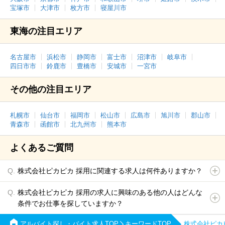
宝塚市
大津市
枚方市
寝屋川市
東海の注目エリア
名古屋市
浜松市
静岡市
富士市
沼津市
岐阜市
四日市市
鈴鹿市
豊橋市
安城市
一宮市
その他の注目エリア
札幌市
仙台市
福岡市
松山市
広島市
旭川市
郡山市
青森市
函館市
北九州市
熊本市
よくあるご質問
株式会社ピカピカ 採用に関連する求人は何件ありますか？
株式会社ピカピカ 採用の求人に興味のある他の人はどんな
条件でお仕事を探していますか？
アルバイト探し・バイト求人TOP
キーワードTOP
株式会社ピカ