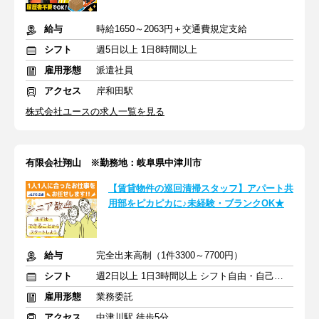
給与
時給1650～2063円＋交通費規定支給
シフト
週5日以上 1日8時間以上
雇用形態
派遣社員
アクセス
岸和田駅
株式会社ユースの求人一覧を見る
有限会社翔山 ※勤務地：岐阜県中津川市
【賃貸物件の巡回清掃スタッフ】アパート共
用部をピカピカに♪未経験・ブランクOK★
給与
完全出来高制（1件3300～7700円）
シフト
週2日以上 1日3時間以上 シフト自由・自己申告
雇用形態
業務委託
アクセス
中津川駅 徒歩5分