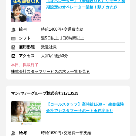
【オペレーター】《未経験ＯＫ》リモート初
期設定のオペレーター業務！駅チカ☆彡
給与
時給1400円+交通費支給
シフト
週5日以上 1日8時間以上
雇用形態
派遣社員
アクセス
大宮駅 徒歩3分
本日、掲載終了
株式会社スタッフサービスの求人一覧を見る
マンパワーグループ株式会社/1713539
【コールスタッフ】高時給1630～↑生命保険
会社でカスタマーサポート★在宅あり
給与
時給1630円+交通費一部支給