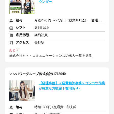
ウンダー
給与
月給25万円 ～27万円（残業10H込） 交通費全額支給
シフト
週5日以上
雇用形態
契約社員
アクセス
長野駅
あと3日
株式会社ヒト・コミュニケーションズの求人一覧を見る
マンパワーグループ株式会社/1718040
【経理事務】＜経費精算事務＞コツコツ作業
が得意な方歓迎！在宅あり♪
給与
時給1600円+交通費一部支給