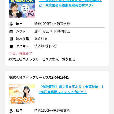
ど！同業務者も複数名在籍◎駅スグ●
給与
時給1900円+交通費支給
シフト
週5日以上 1日8時間以上
雇用形態
派遣社員
アクセス
渋谷駅 徒歩3分
本日、掲載終了
株式会社スタッフサービスの求人一覧を見る
株式会社スタッフサービス/22-04419441
【金融事務】週２日在宅あり！◆高時給！1
850円◆専用システム入力など！
給与
時給1850円+交通費支給