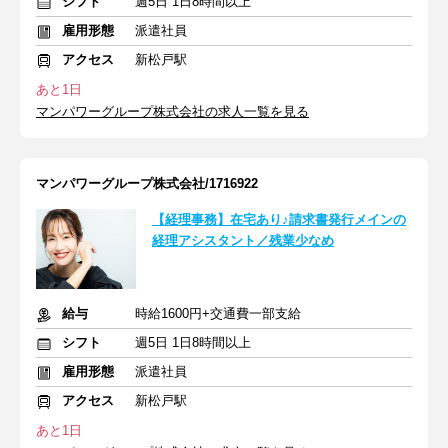
シフト
週5日 1日8時間以上
雇用形態
派遣社員
アクセス
新松戸駅
あと1日
マンパワーグループ株式会社の求人一覧を見る
マンパワーグループ株式会社/1716922
【経理事務】在宅あり♪請求書発行メインの
経理アシスタント／残業少なめ
給与
時給1600円+交通費一部支給
シフト
週5日 1日8時間以上
雇用形態
派遣社員
アクセス
新松戸駅
あと1日