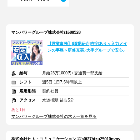
マンパワーグループ株式会社/1688528
【営業事務】[職業紹介]在宅あり＜入力メイ
ンの事務＞研修充実♪大手グループで安心♪
給与
月給23万1000円+交通費一部支給
シフト
週5日 1日7.5時間以上
雇用形態
契約社員
アクセス
水道橋駅 徒歩5分
あと1日
マンパワーグループ株式会社の求人一覧を見る
株式会社ヒト・コミュニケーションズ/s0f27hizu25010pypy