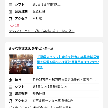
シフト
週5日 1日7時間以上
雇用形態
派遣社員
アクセス
本町駅
あと1日
マンパワーグループ株式会社の求人一覧を見る
さかな市場漁漁 多摩センター店
【調理スタッフ】産直で評判の本格海鮮居酒
屋☆経営も学べる★正社員登用有★まかない
付き
給与
月給26万円〜30万円※固定残業代・深夜手当含む＋交通費全額支給
シフト
週5日以上 1日8時間以上
雇用形態
契約社員
アクセス
京王多摩センター駅 徒歩1分
ヴィラズジャパン株式会社の求人一覧を見る