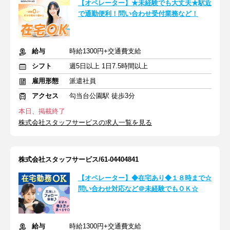
【オペレーター】★未経験でも大丈夫★駅近
で通勤便利！問い合わせ受付業務など！
給与
時給1300円+交通費支給
シフト
週5日以上 1日7.5時間以上
雇用形態
派遣社員
アクセス
勾当台公園駅 徒歩3分
本日、掲載終了
株式会社スタッフサービスの求人一覧を見る
株式会社スタッフサービス/61-04404841
【オペレーター】◆在宅あり◆１８時まで☆
問い合わせ対応など＠未経験でもＯＫ☆
給与
時給1300円+交通費支給