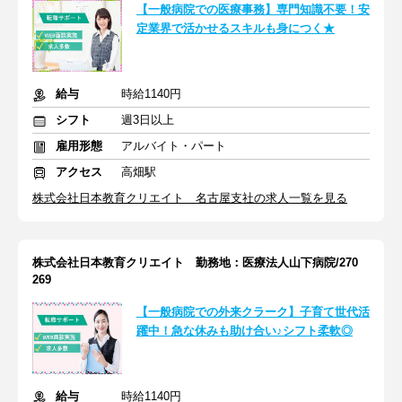
【一般病院での医療事務】専門知識不要！安
定業界で活かせるスキルも身につく★
給与
時給1140円
シフト
週3日以上
雇用形態
アルバイト・パート
アクセス
高畑駅
株式会社日本教育クリエイト 名古屋支社の求人一覧を見る
株式会社日本教育クリエイト 勤務地：医療法人山下病院/270
269
【一般病院での外来クラーク】子育て世代活
躍中！急な休みも助け合い♪シフト柔軟◎
給与
時給1140円