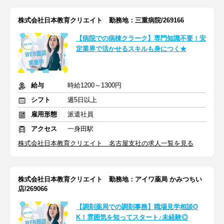
株式会社日本教育クリエイト 勤務地：三重病院/269166
【病院での病棟クラーク】専門知識不要！安
定業界で活かせるスキルも身につく★
給与
時給1200～1300円
シフト
週5日以上
雇用形態
派遣社員
アクセス
一身田駅
株式会社日本教育クリエイト 名古屋支社の求人一覧を見る
株式会社日本教育クリエイト 勤務地：アイワ薬局 かみつちい
店/269066
【調剤薬局での調剤事務】職場見学相談O
K！雰囲気を知ってスタート♪未経験◎