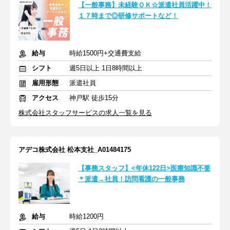
【一般事務】未経験ＯＫ☆派遣社員活躍中！
１７時まで◎研修サポートなど！
給与
時給1500円+交通費支給
シフト
週5日以上 1日8時間以上
雇用形態
派遣社員
アクセス
神戸駅 徒歩15分
株式会社スタッフサービスの求人一覧を見る
アデコ株式会社 松本支社_A01484175
【事務スタッフ】<年休122日>医療知識不要
＊派遣→社員！訪問看護の一般事務
給与
時給1200円