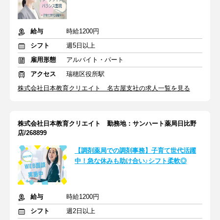
給与
時給1200円
シフト
週5日以上
雇用形態
アルバイト・パート
アクセス
瑞穂区役所駅
株式会社日本教育クリエイト 名古屋支社の求人一覧を見る
株式会社日本教育クリエイト 勤務地：サンハート薬局日比野
店/268899
【調剤薬局での調剤事務】子育て世代活躍
中！急な休みも助け合い♪シフト柔軟◎
給与
時給1200円
シフト
週2日以上