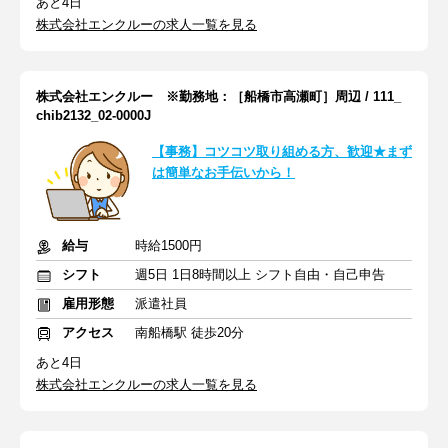
あと4日
株式会社エンクルーの求人一覧を見る
株式会社エンクルー ※勤務地：［船橋市高瀬町］周辺 / 111_
chib2132_02-0000J
【事務】コツコツ取り組める方、歓迎★まず
は簡単なお手伝いから！
給与
時給1500円
シフト
週5日 1日8時間以上 シフト自由・自己申告
雇用形態
派遣社員
アクセス
南船橋駅 徒歩20分
あと4日
株式会社エンクルーの求人一覧を見る