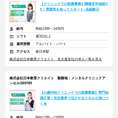
【クリニックでの医療事務】職場見学相談O
K！雰囲気を知ってスタート♪未経験◎
給与
時給1300～1435円
シフト
週3日以上
雇用形態
アルバイト・パート
アクセス
春日井駅
株式会社日本教育クリエイト 名古屋支社の求人一覧を見る
株式会社日本教育クリエイト 勤務地：メンタルクリニックア
ンセル/269789
【心療内科クリニックでの医療事務】専門知
識不要！安定業界で活かせるスキルも身につ
く★
給与
時給1295～1330円