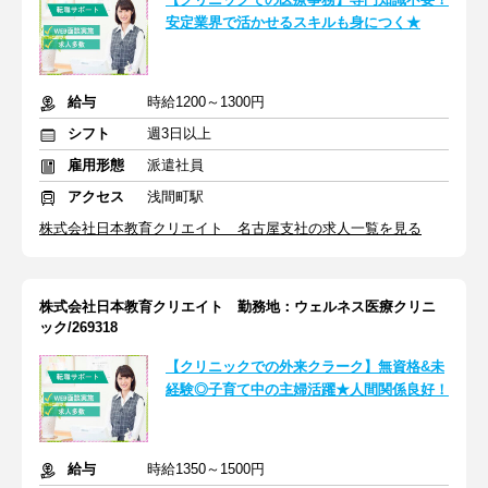
安定業界で活かせるスキルも身につく★
給与
時給1200～1300円
シフト
週3日以上
雇用形態
派遣社員
アクセス
浅間町駅
株式会社日本教育クリエイト 名古屋支社の求人一覧を見る
株式会社日本教育クリエイト 勤務地：ウェルネス医療クリニ
ック/269318
【クリニックでの外来クラーク】無資格&未
経験◎子育て中の主婦活躍★人間関係良好！
給与
時給1350～1500円