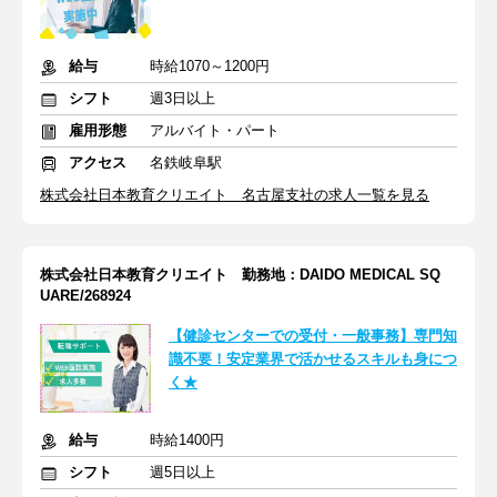
給与
時給1070～1200円
シフト
週3日以上
雇用形態
アルバイト・パート
アクセス
名鉄岐阜駅
株式会社日本教育クリエイト 名古屋支社の求人一覧を見る
株式会社日本教育クリエイト 勤務地：DAIDO MEDICAL SQ
UARE/268924
【健診センターでの受付・一般事務】専門知
識不要！安定業界で活かせるスキルも身につ
く★
給与
時給1400円
シフト
週5日以上