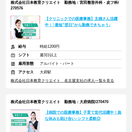
株式会社日本教育クリエイト 勤務地：宮田整形外科・皮フ科/
270576
【クリニックでの医療事務】主婦さん活躍
中！│最短”翌日”から勤務できちゃう♪
給与
時給1200円
シフト
週3日以上
雇用形態
アルバイト・パート
アクセス
大府駅
株式会社日本教育クリエイト 名古屋支社の求人一覧を見る
株式会社日本教育クリエイト 勤務地：大府病院/270470
【病院での医療事務】子育て世代活躍中！急
な休みも助け合い♪シフト柔軟◎