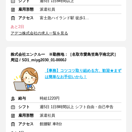
シフト
週5日 1日8時間以上
雇用形態
派遣社員
アクセス
富士急ハイランド駅 徒歩15分
あと2日
アデコ株式会社の求人一覧を見る
株式会社エンクルー ※勤務地：［名取市愛島笠島字南北沢］
周辺 / SD1_miyg2030_01-0000J
【事務】コツコツ取り組める方、歓迎★まず
は簡単なお手伝いから！
給与
時給1220円
シフト
週5日 1日8時間以上 シフト自由・自己申告
雇用形態
派遣社員
アクセス
館腰駅 車8分