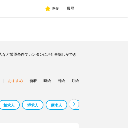
履歴
保存
人など希望条件でカンタンにお仕事探しができ
|
おすすめ
新着
時給
日給
月給
柏求人
堺求人
蕨求人
鳳求人
寮 監 求人 求人