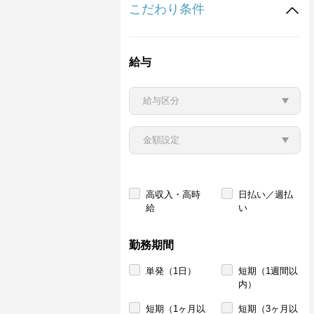
こだわり条件
給与
高収入・高時
日払い／週払
給
い
勤務期間
単発（1日）
短期（1週間以
内）
短期（1ヶ月以
短期（3ヶ月以