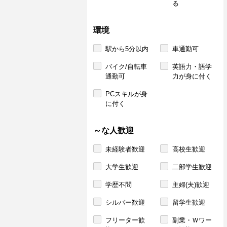
る
環境
駅から5分以内
車通勤可
バイク/自転車
英語力・語学
通勤可
力が身に付く
PCスキルが身
に付く
～な人歓迎
未経験者歓迎
高校生歓迎
大学生歓迎
二部学生歓迎
学歴不問
主婦(夫)歓迎
シルバー歓迎
留学生歓迎
フリーター歓
副業・Ｗワー