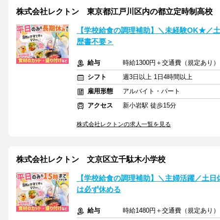
株式会社レクトン 東京都江戸川区内の都立定時制高校
【学校給食の調理補助】＼未経験OK★／土
歴書不要＞
給与
時給1300円＋交通費（規定あり）
シフト
週3日以上 1日4時間以上
雇用形態
アルバイト・パート
アクセス
新小岩駅 徒歩15分
株式会社レクトンの求人一覧を見る
株式会社レクトン 文京区立千駄木小学校
【学校給食の調理補助】＼主婦活躍／土日
は必ず休める
給与
時給1480円＋交通費（規定あり）