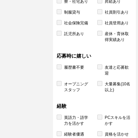
寮・社宅あり
昇給あり
制服貸与
社員割引あり
社会保険完備
社員登用あり
託児所あり
産休・育休取
得実績あり
応募時に嬉しい
履歴書不要
友達と応募歓
迎
オープニング
大量募集(10名
スタッフ
以上)
経験
英語力・語学
PCスキルを活
力を活かす
かす
経験者優遇
資格を活かせ