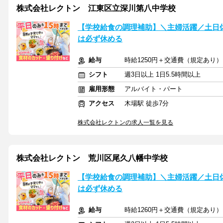
株式会社レクトン 江東区立深川第八中学校
【学校給食の調理補助】＼主婦活躍／土日
は必ず休める
給与
時給1250円＋交通費（規定あり）
シフト
週3日以上 1日5.5時間以上
雇用形態
アルバイト・パート
アクセス
木場駅 徒歩7分
株式会社レクトンの求人一覧を見る
株式会社レクトン 荒川区尾久八幡中学校
【学校給食の調理補助】＼主婦活躍／土日
は必ず休める
給与
時給1260円＋交通費（規定あり）