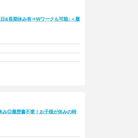
日&長期休み有⇒Wワークも可能♪＜履
休み◎履歴書不要！お子様が休みの時