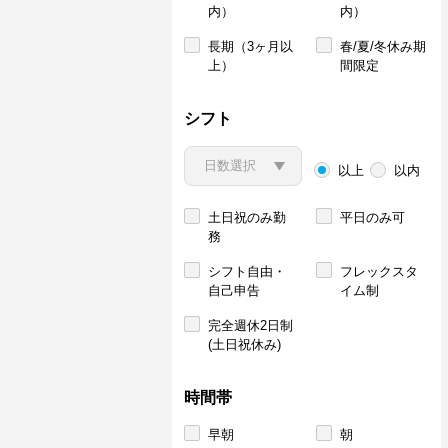
内）
内）
長期（3ヶ月以
春/夏/冬休み期
上）
間限定
シフト
以上
以内
土日祝のみ勤
平日のみ可
務
シフト自由・
フレックスタ
自己申告
イム制
完全週休2日制
(土日祝休み)
時間帯
早朝
朝