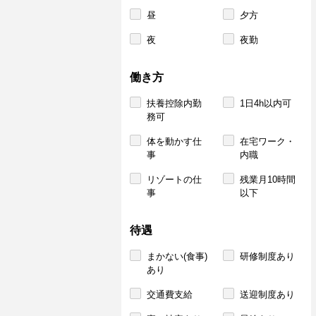
昼
夕方
夜
夜勤
働き方
扶養控除内勤
1日4h以内可
務可
体を動かす仕
在宅ワーク・
事
内職
リゾートの仕
残業月10時間
事
以下
待遇
まかない(食事)
研修制度あり
あり
交通費支給
送迎制度あり