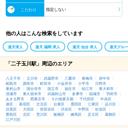
指定しない
こだわり
他の人はこんな検索をしています
楽天求人
楽天 福岡 求人
楽天 仙台 求人
楽天グルー
「二子玉川駅」周辺のエリア
八王子市
立川市
武蔵野市
三鷹市
青梅市
府中市
昭島市
調布市
町田市
小金井市
小平市
日野市
東村山市
国分寺市
国立市
福生市
狛江市
東大和市
清瀬市
東久留米市
武蔵村山市
多摩市
稲城市
羽村市
あきる野市
西東京市
その他東京都
千代田区
中央区
港区
新宿区
文京区
台東区
墨田区
江東区
品川区
目黒区
大田区
世田谷区
渋谷区
中野区
杉並区
豊島区
北区
荒川区
板橋区
練馬区
足立区
葛飾区
江戸川区