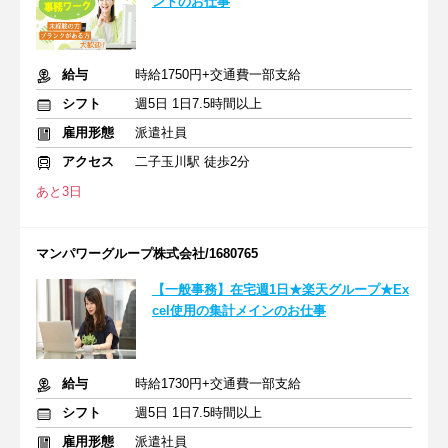
ントのお仕事
給与
時給1750円+交通費一部支給
シフト
週5日 1日7.5時間以上
雇用形態
派遣社員
アクセス
二子玉川駅 徒歩2分
あと3日
マンパワーグループ株式会社/1680765
【一般事務】在宅週1日★楽天グループ★Ex
cel使用の集計メインのお仕事
給与
時給1730円+交通費一部支給
シフト
週5日 1日7.5時間以上
雇用形態
派遣社員