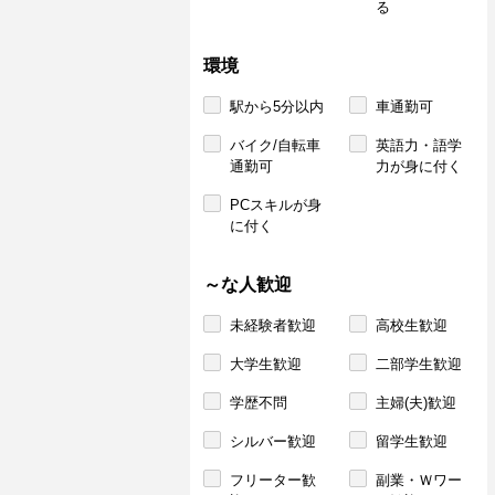
る
環境
駅から5分以内
車通勤可
バイク/自転車
英語力・語学
通勤可
力が身に付く
PCスキルが身
に付く
～な人歓迎
未経験者歓迎
高校生歓迎
大学生歓迎
二部学生歓迎
学歴不問
主婦(夫)歓迎
シルバー歓迎
留学生歓迎
フリーター歓
副業・Ｗワー