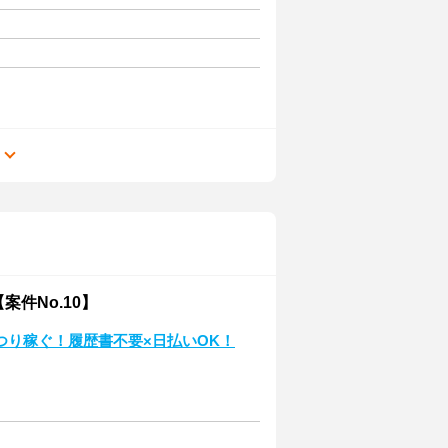
る
件No.10】
つり稼ぐ！履歴書不要×日払いOK！