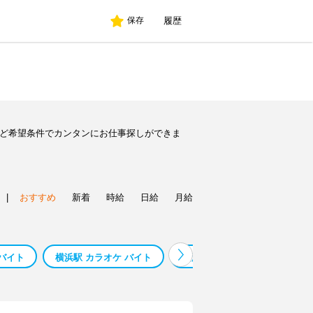
履歴
保存
など希望条件でカンタンにお仕事探しができま
|
おすすめ
新着
時給
日給
月給
 バイト
横浜駅 カラオケ バイト
横浜駅 データ入力 バイト