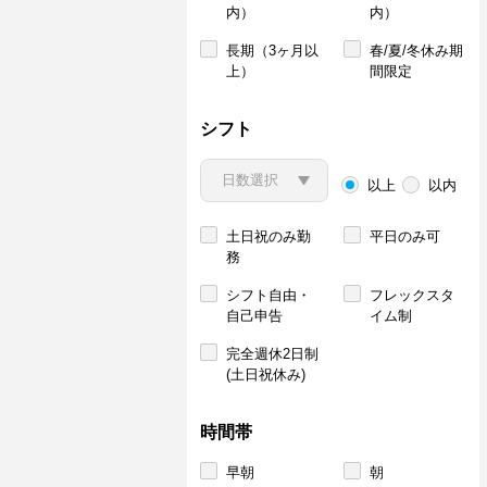
内）
内）
長期（3ヶ月以
春/夏/冬休み期
上）
間限定
シフト
以上
以内
土日祝のみ勤
平日のみ可
務
シフト自由・
フレックスタ
自己申告
イム制
完全週休2日制
(土日祝休み)
時間帯
早朝
朝