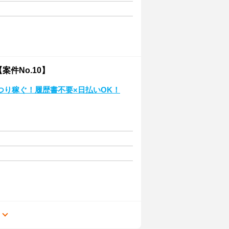
件No.10】
つり稼ぐ！履歴書不要×日払いOK！
る