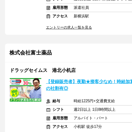
雇用形態
派遣社員
アクセス
新横浜駅
エントリーの求人一覧を見る
株式会社富士薬品
ドラッグセイムス 港北小机店
【登録販売者】夜勤★接客少なめ！時給加算
の社割有◎
給与
時給1225円+交通費支給
シフト
週2日以上 1日8時間以上
雇用形態
アルバイト・パート
アクセス
小机駅 徒歩17分