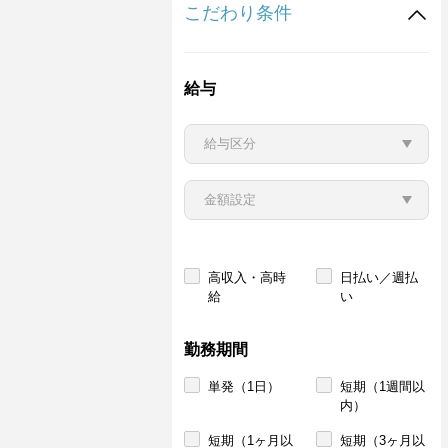
こだわり条件
給与
高収入・高時
日払い／週払
給
い
勤務期間
単発（1日）
短期（1週間以
内）
短期（1ヶ月以
短期（3ヶ月以