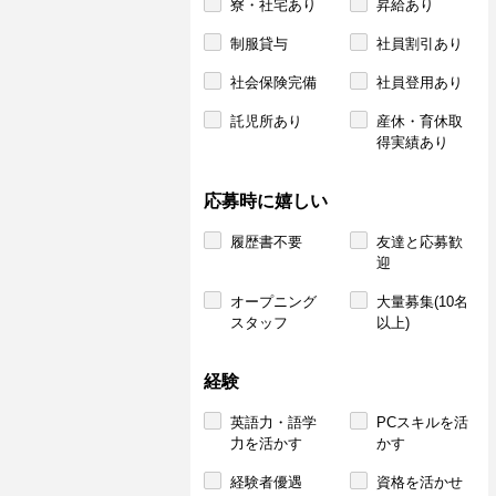
寮・社宅あり
昇給あり
制服貸与
社員割引あり
社会保険完備
社員登用あり
託児所あり
産休・育休取
得実績あり
応募時に嬉しい
履歴書不要
友達と応募歓
迎
オープニング
大量募集(10名
スタッフ
以上)
経験
英語力・語学
PCスキルを活
力を活かす
かす
経験者優遇
資格を活かせ