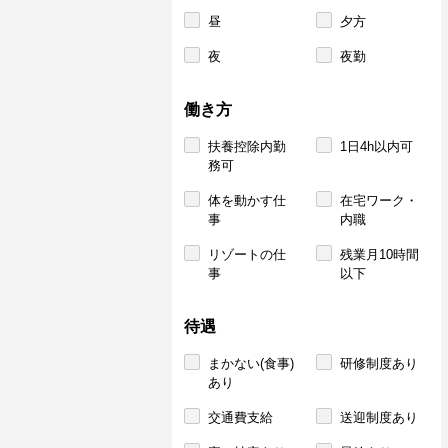
昼
夕方
夜
夜勤
働き方
扶養控除内勤
1日4h以内可
務可
体を動かす仕
在宅ワーク・
事
内職
リゾートの仕
残業月10時間
事
以下
待遇
まかない(食事)
研修制度あり
あり
交通費支給
送迎制度あり