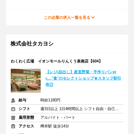
この企業の求人一覧を見る
株式会社タカヨシ
わくわく広場 イオンモールりんくう泉南店【604】
【レジ/品出し】産直野菜・手作りパンet
c…"食"のセレクトショップ★スタッフ割引
有◎
給与
時給1180円
シフト
週3日以上 1日4時間以上 シフト自由・自己申告
雇用形態
アルバイト・パート
アクセス
樽井駅 徒歩14分