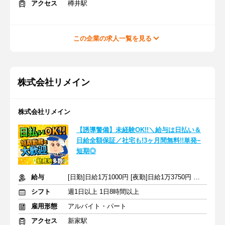
アクセス
樽井駅
この企業の求人一覧を見る
株式会社リメイン
株式会社リメイン
【誘導警備】未経験OK!!＼給与は日払い＆
日給全額保証／社宅も!3ヶ月間無料!!単発~
短期◎
給与
[日勤]日給1万1000円 [夜勤]日給1万3750円 ※交通費全額支給
シフト
週1日以上 1日8時間以上
雇用形態
アルバイト・パート
アクセス
新家駅