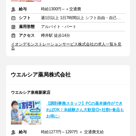
給与
時給1300円～＋交通費
シフト
週1日以上 1日7時間以上 シフト自由・自己申告
雇用形態
アルバイト・パート
アクセス
樽井駅 徒歩14分
イオンデモンストレーションサービス株式会社の求人一覧を見
る
ウエルシア薬局株式会社
ウエルシア泉南新家店
【調剤事務スタッフ】PCの基本操作ができ
ればOK！未経験さん大歓迎◎<社割>食品も
お得に♪
給与
時給1277円～1297円 ＋ 交通費支給