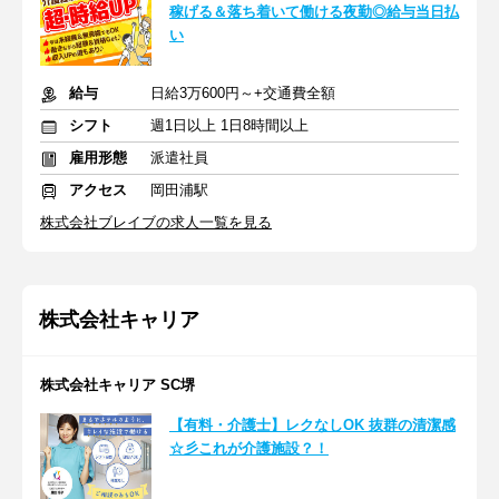
稼げる＆落ち着いて働ける夜勤◎給与当日払
い
給与
日給3万600円～+交通費全額
シフト
週1日以上 1日8時間以上
雇用形態
派遣社員
アクセス
岡田浦駅
株式会社ブレイブの求人一覧を見る
株式会社キャリア
株式会社キャリア SC堺
【有料・介護士】レクなしOK 抜群の清潔感
☆彡これが介護施設？！