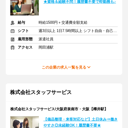
★資格＆経験不問！履歴書不要で即勤務も♪
給与
時給1500円＋交通費全額支給
シフト
週3日以上 1日7.5時間以上 シフト自由・自己申告
雇用形態
派遣社員
アクセス
岡田浦駅
この企業の求人一覧を見る
株式会社スタッフサービス
株式会社スタッフサービス/大阪府泉南市・大阪【樽井駅】
【備品整理・来客対応など】土日休み⇒働き
やすさ◎未経験OK！履歴書不要★