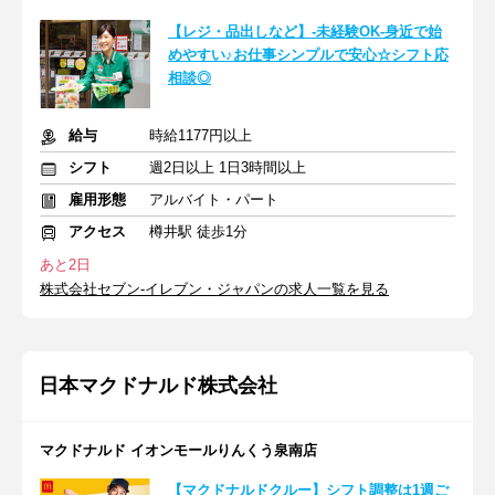
【レジ・品出しなど】-未経験OK-身近で始
めやすい♪お仕事シンプルで安心☆シフト応
相談◎
給与
時給1177円以上
シフト
週2日以上 1日3時間以上
雇用形態
アルバイト・パート
アクセス
樽井駅 徒歩1分
あと2日
株式会社セブン-イレブン・ジャパンの求人一覧を見る
日本マクドナルド株式会社
マクドナルド イオンモールりんくう泉南店
【マクドナルドクルー】シフト調整は1週ご