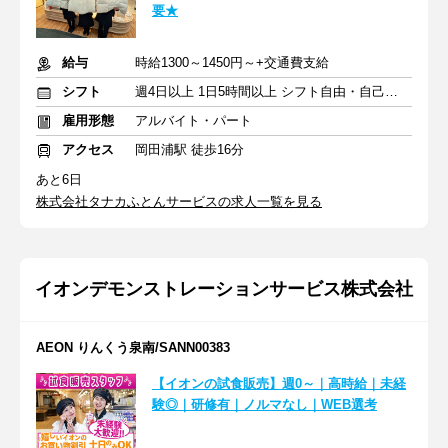
要★
給与
時給1300～1450円～+交通費支給
シフト
週4日以上 1日5時間以上 シフト自由・自己申告
雇用形態
アルバイト・パート
アクセス
岡田浦駅 徒歩16分
あと6日
株式会社タナカふとんサービスの求人一覧を見る
イオンデモンストレーションサービス株式会社
AEON りんくう泉南/SANN00383
【イオンの試食販売】週0～｜高時給｜未経
験◎｜研修有｜ノルマなし｜WEB選考