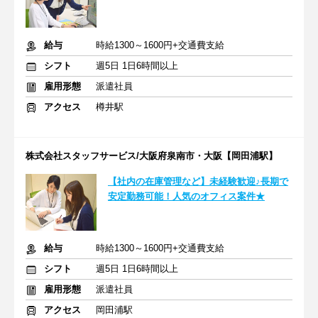
給与
時給1300～1600円+交通費支給
シフト
週5日 1日6時間以上
雇用形態
派遣社員
アクセス
樽井駅
株式会社スタッフサービス/大阪府泉南市・大阪【岡田浦駅】
【社内の在庫管理など】未経験歓迎♪長期で
安定勤務可能！人気のオフィス案件★
給与
時給1300～1600円+交通費支給
シフト
週5日 1日6時間以上
雇用形態
派遣社員
アクセス
岡田浦駅