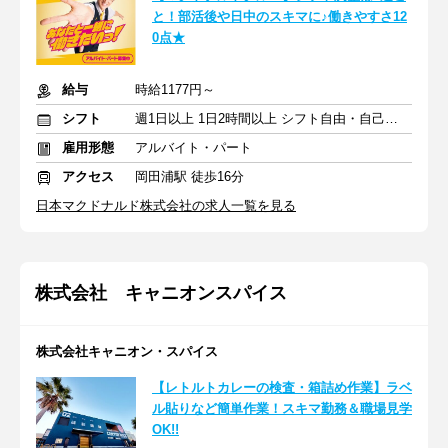
と！部活後や日中のスキマに♪働きやすさ12
0点★
給与
時給1177円～
シフト
週1日以上 1日2時間以上 シフト自由・自己申告
雇用形態
アルバイト・パート
アクセス
岡田浦駅 徒歩16分
日本マクドナルド株式会社の求人一覧を見る
株式会社 キャニオンスパイス
株式会社キャニオン・スパイス
【レトルトカレーの検査・箱詰め作業】ラベ
ル貼りなど簡単作業！スキマ勤務＆職場見学
OK!!