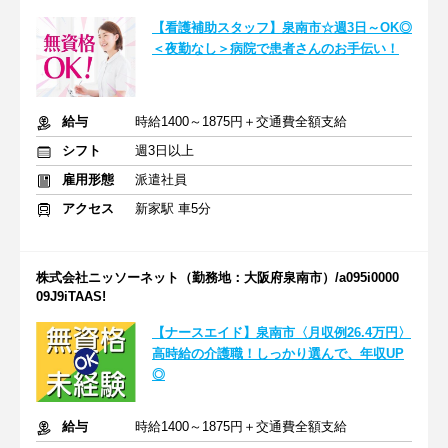
【看護補助スタッフ】泉南市☆週3日～OK◎
＜夜勤なし＞病院で患者さんのお手伝い！
給与
時給1400～1875円＋交通費全額支給
シフト
週3日以上
雇用形態
派遣社員
アクセス
新家駅 車5分
株式会社ニッソーネット（勤務地：大阪府泉南市）/a095i0000
09J9iTAAS!
【ナースエイド】泉南市〈月収例26.4万円〉
高時給の介護職！しっかり選んで、年収UP
◎
給与
時給1400～1875円＋交通費全額支給