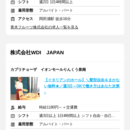
シフト
週2日 1日4時間以上
雇用形態
アルバイト・パート
アクセス
岡田浦駅 徒歩16分
青木フルーツ株式会社の求人一覧を見る
株式会社WDI JAPAN
カプリチョーザ イオンモールりんくう泉南
【イタリアンのホール】＼髪型自由＆まかな
い無料★／週3日～OKで働き方はあなた次第
♪
給与
時給1180円～＋交通費
シフト
週3日以上 1日4時間以上 シフト自由・自己申告
雇用形態
アルバイト・パート