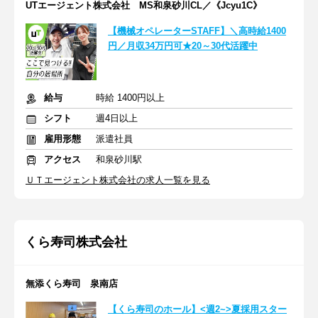
UTエージェント株式会社 MS和泉砂川CL／《Jcyu1C》
【機械オペレーターSTAFF】＼高時給1400
円／月収34万円可★20～30代活躍中
給与
時給 1400円以上
シフト
週4日以上
雇用形態
派遣社員
アクセス
和泉砂川駅
ＵＴエージェント株式会社の求人一覧を見る
くら寿司株式会社
無添くら寿司 泉南店
【くら寿司のホール】<週2~>夏採用スター