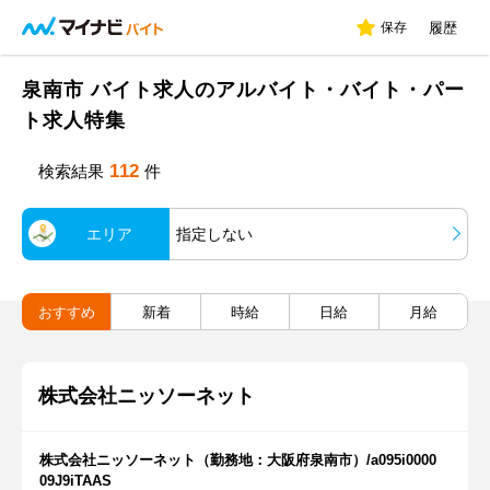
保存
履歴
泉南市 バイト求人のアルバイト・バイト・パー
ト求人特集
112
検索結果
件
エリア
指定しない
おすすめ
新着
時給
日給
月給
株式会社ニッソーネット
株式会社ニッソーネット（勤務地：大阪府泉南市）/a095i0000
09J9iTAAS