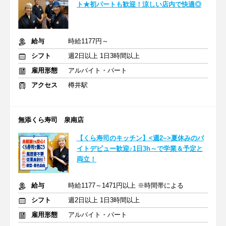
ト★初パートも歓迎！涼しい店内で快適◎
給与
時給1177円～
シフト
週2日以上 1日3時間以上
雇用形態
アルバイト・パート
アクセス
樽井駅
無添くら寿司 泉南店
【くら寿司のキッチン】<週2~>夏休みのバ
イトデビュー歓迎♪1日3h～で学業＆予定と
両立！
給与
時給1177～1471円以上 ※時間帯による
シフト
週2日以上 1日3時間以上
雇用形態
アルバイト・パート