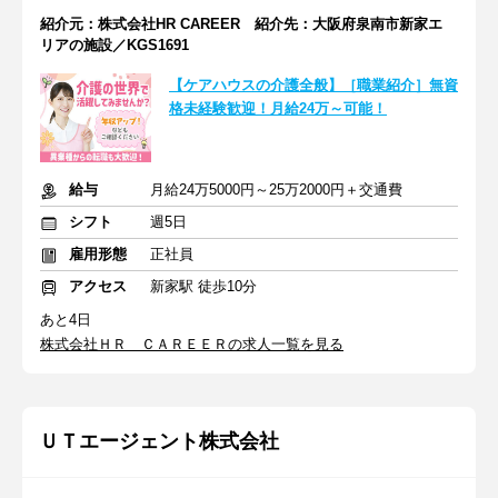
紹介元：株式会社HR CAREER 紹介先：大阪府泉南市新家エ
リアの施設／KGS1691
【ケアハウスの介護全般】［職業紹介］無資
格未経験歓迎！月給24万～可能！
給与
月給24万5000円～25万2000円＋交通費
シフト
週5日
雇用形態
正社員
アクセス
新家駅 徒歩10分
あと4日
株式会社ＨＲ ＣＡＲＥＥＲの求人一覧を見る
ＵＴエージェント株式会社