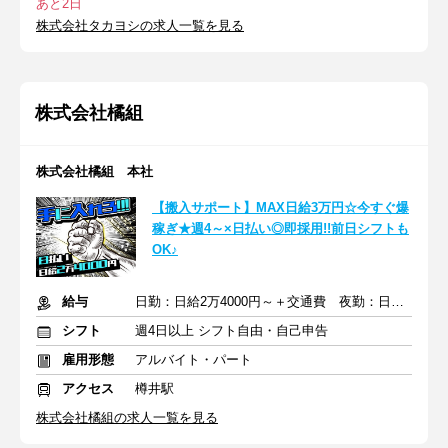
あと2日
株式会社タカヨシの求人一覧を見る
株式会社橘組
株式会社橘組 本社
【搬入サポート】MAX日給3万円☆今すぐ爆
稼ぎ★週4～×日払い◎即採用!!前日シフトも
OK♪
給与
日勤：日給2万4000円～＋交通費 夜勤：日給3万円～＋交通費
シフト
週4日以上 シフト自由・自己申告
雇用形態
アルバイト・パート
アクセス
樽井駅
株式会社橘組の求人一覧を見る