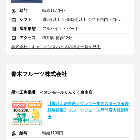
給与
時給1177円～
シフト
週3日以上 1日5時間以上 シフト自由・自己申告
雇用形態
アルバイト・パート
アクセス
樽井駅 徒歩12分
株式会社 キャニオンスパイスの求人一覧を見る
青木フルーツ株式会社
果汁工房果琳 イオンモールりんくう泉南店
【果汁工房果琳カウンター接客スタッフ★未
経験歓迎】フルーツジュース専門店★社割有
★
給与
時給1190円