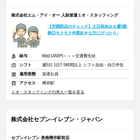
株式会社エム・アイ・オー 人財派遣ミオ・スタッフィング
【空調部品のチェック】土日祝休み＆週5勤
務◎モクモク作業好きな方にぴったり♪
給与
時給1450円～～＋交通費支給
シフト
週5日 1日7.5時間以上 シフト自由・自己申告
雇用形態
派遣社員
アクセス
樽井駅
ミオ・スタッフィングの求人一覧を見る
株式会社セブン-イレブン・ジャパン
セブンイレブン 泉南樽井駅前店