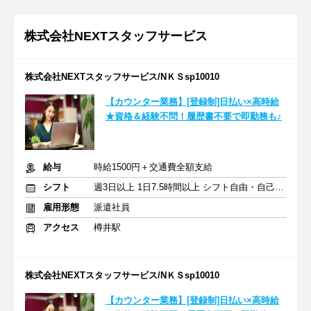
株式会社NEXTスタッフサービス
株式会社NEXTスタッフサービス/NＫＳsp10010
【カウンター業務】[登録制]日払い×高時給
★資格＆経験不問！履歴書不要で即勤務も♪
給与
時給1500円＋交通費全額支給
シフト
週3日以上 1日7.5時間以上 シフト自由・自己申告
雇用形態
派遣社員
アクセス
樽井駅
株式会社NEXTスタッフサービス/NＫＳsp10010
【カウンター業務】[登録制]日払い×高時給