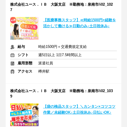
株式会社ユース．ＩＢ 大阪支店 ※勤務地：泉南市/i02_102
7
【医療事務スタッフ】≪時給1500円×経験を
活かして働ける≫日勤のみ♪土日祝休み♪
給与
時給1500円＋交通費規定支給
シフト
週5日以上 1日7.5時間以上
雇用形態
派遣社員
アクセス
樽井駅
株式会社ユース．ＩＢ 大阪支店 ※勤務地：泉南市/i02_103
9
【袋の検品スタッフ】＼カンタン×コツコツ
作業／未経験OK♪土日祝休み♪日払いOK♪