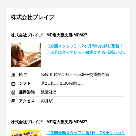
株式会社ブレイブ
株式会社ブレイブ MD南大阪支店/MDM27
【介護スタッフ】＼2ヶ月間のお試し勤務！
／自分に合っているか確認できる♪日払いOK
給与
経験者:時給1700～2550円+交通費全額
シフト
週2日以上 1日6時間以上
雇用形態
派遣社員
アクセス
樽井駅
株式会社ブレイブ MD南大阪支店/MDM27
【夜間介助スタッフ】週1日～OK★シッカリ