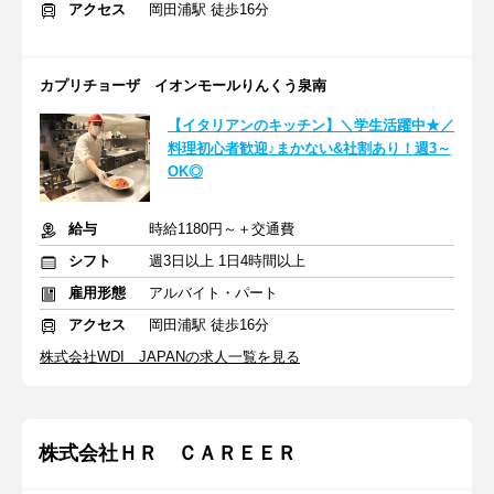
アクセス
岡田浦駅 徒歩16分
カプリチョーザ イオンモールりんくう泉南
【イタリアンのキッチン】＼学生活躍中★／
料理初心者歓迎♪まかない&社割あり！週3～
OK◎
給与
時給1180円～＋交通費
シフト
週3日以上 1日4時間以上
雇用形態
アルバイト・パート
アクセス
岡田浦駅 徒歩16分
株式会社WDI JAPANの求人一覧を見る
株式会社ＨＲ ＣＡＲＥＥＲ