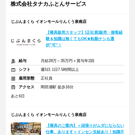
株式会社タナカふとんサービス
じぶんまくら イオンモールりんくう泉南店
【寝具販売スタッフ】[正社員]販売・接客経
験＆知識は無くてもOK★転勤ナシも選
択”可”！
給与
月給28万～35万円＋賞与年2回
シフト
週5日 1日7.5時間以上
雇用形態
正社員
アクセス
岡田浦駅 徒歩16分
あと6日
じぶんまくら イオンモールりんくう泉南店
【寝具のご案内】＜頑張りがムダにならない
仕事、あります＞インセン支給あり！知識不