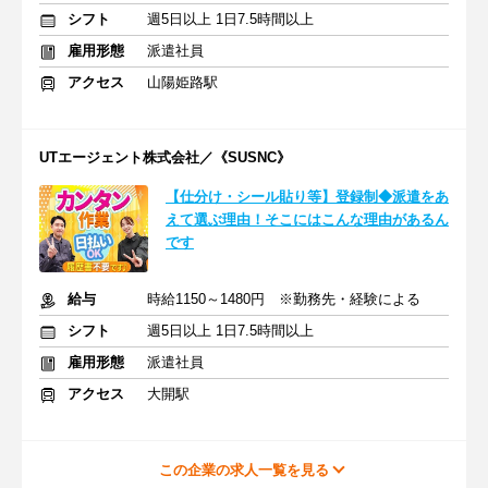
シフト
週5日以上 1日7.5時間以上
雇用形態
派遣社員
アクセス
山陽姫路駅
UTエージェント株式会社／《SUSNC》
【仕分け・シール貼り等】登録制◆派遣をあ
えて選ぶ理由！そこにはこんな理由があるん
です
給与
時給1150～1480円 ※勤務先・経験による
シフト
週5日以上 1日7.5時間以上
雇用形態
派遣社員
アクセス
大開駅
この企業の求人一覧を見る