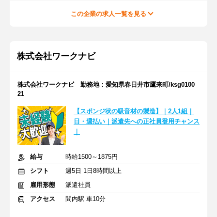
この企業の求人一覧を見る
株式会社ワークナビ
株式会社ワークナビ 勤務地：愛知県春日井市鷹来町/ksg0100
21
【スポンジ状の吸音材の製造】｜2人1組｜
日・週払い｜派遣先への正社員登用チャンス
｜
給与
時給1500～1875円
シフト
週5日 1日8時間以上
雇用形態
派遣社員
アクセス
間内駅 車10分