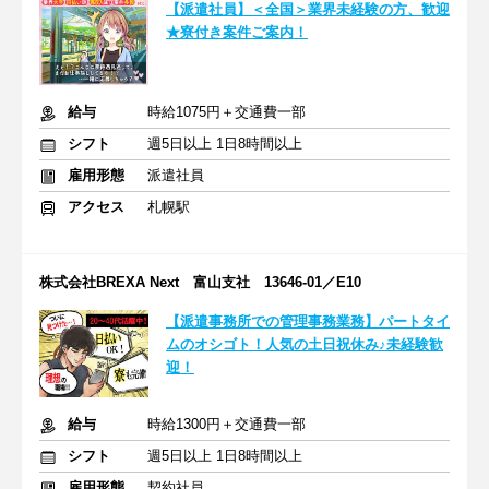
【派遣社員】＜全国＞業界未経験の方、歓迎
★寮付き案件ご案内！
給与
時給1075円＋交通費一部
シフト
週5日以上 1日8時間以上
雇用形態
派遣社員
アクセス
札幌駅
株式会社BREXA Next 富山支社 13646-01／E10
【派遣事務所での管理事務業務】パートタイ
ムのオシゴト！人気の土日祝休み♪未経験歓
迎！
給与
時給1300円＋交通費一部
シフト
週5日以上 1日8時間以上
雇用形態
契約社員