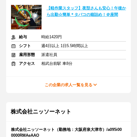
【軽作業スタッフ】夜型さんも安心！午後か
ら出勤☆簡単＊タバコの箱詰め！＠座間
給与
時給1420円
シフト
週4日以上 1日5.5時間以上
雇用形態
派遣社員
アクセス
相武台前駅 車8分
この企業の求人一覧を見る
株式会社ニッソーネット
株式会社ニッソーネット（勤務地：大阪府泉大津市）/a095i00
0000RMAeAAO