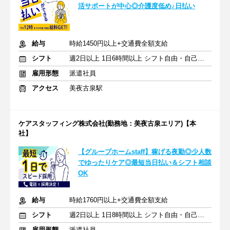
活サポートが中心◎介護度低め♪日払い
給与
時給1450円以上+交通費全額支給
シフト
週2日以上 1日6時間以上 シフト自由・自己申告
雇用形態
派遣社員
アクセス
美夜古泉駅
ケアスタッフィング株式会社(勤務地：美夜古泉エリア)【本
社】
【グループホームstaff】稼げる夜勤◎少人数
でゆったりケア◎最短当日払い＆シフト相談
OK
給与
時給1760円以上+交通費全額支給
シフト
週2日以上 1日8時間以上 シフト自由・自己申告
雇用形態
派遣社員