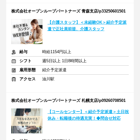
株式会社オープンループパートナーズ 青森支店/p33250601501
【介護スタッフ】＜未経験OK＞紹介予定派
遣で正社員前提、介護スタッフ
給与
時給1154円以上
シフト
週5日以上 1日8時間以上
雇用形態
紹介予定派遣
アクセス
油川駅
株式会社オープンループパートナーズ 札幌支店/p09260708501
【コールセンター】＜紹介予定派遣＞土日祝
休み・転籍後の待遇充実！◆問合せ対応