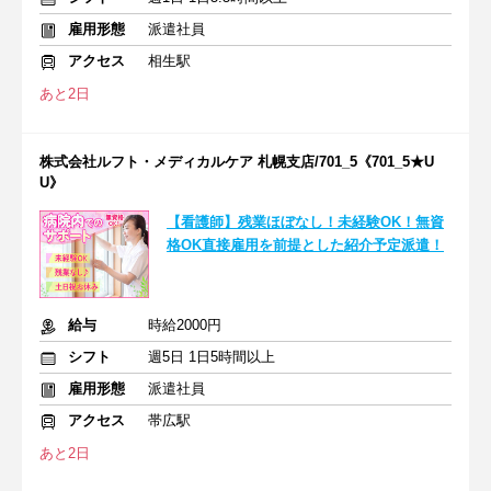
雇用形態
派遣社員
アクセス
相生駅
あと2日
株式会社ルフト・メディカルケア 札幌支店/701_5《701_5★U
U》
【看護師】残業ほぼなし！未経験OK！無資
格OK直接雇用を前提とした紹介予定派遣！
給与
時給2000円
シフト
週5日 1日5時間以上
雇用形態
派遣社員
アクセス
帯広駅
あと2日