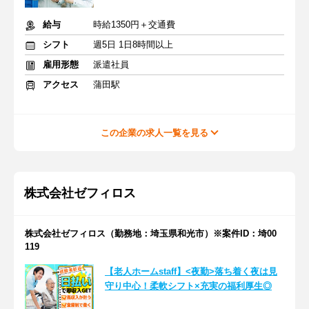
給与
時給1350円＋交通費
シフト
週5日 1日8時間以上
雇用形態
派遣社員
アクセス
蒲田駅
この企業の求人一覧を見る
株式会社ゼフィロス
株式会社ゼフィロス（勤務地：埼玉県和光市）※案件ID：埼00
119
【老人ホームstaff】<夜勤>落ち着く夜は見
守り中心！柔軟シフト×充実の福利厚生◎