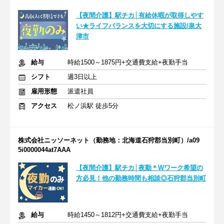
【夜間介護】駅チカ│有給休暇が取得しやす
い★ライフバランスを大切にする施設/泉大
津市
給与
時給1500～1875円+交通費支給+夜勤手当
シフト
週3日以上
雇用形態
派遣社員
アクセス
松ノ浜駅 徒歩5分
株式会社ニッソーネット（勤務地：北海道石狩郡当別町）/a09
5i0000044at7AAA
【夜間介護】駅チカ│夜勤＊Wワーク希望の
方必見！他の勤務時間も相談◎石狩郡当別町
給与
時給1450～1812円+交通費支給+夜勤手当