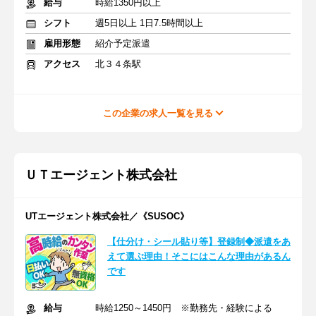
給与
時給1350円以上
シフト
週5日以上 1日7.5時間以上
雇用形態
紹介予定派遣
アクセス
北３４条駅
この企業の求人一覧を見る
ＵＴエージェント株式会社
UTエージェント株式会社／《SUSOC》
【仕分け・シール貼り等】登録制◆派遣をあ
えて選ぶ理由！そこにはこんな理由があるん
です
給与
時給1250～1450円 ※勤務先・経験による