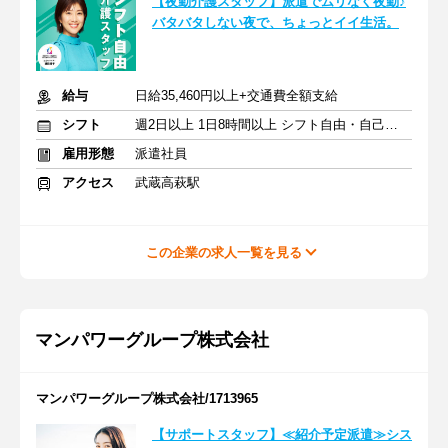
【夜勤介護スタッフ】派遣でムリなく夜勤♪
バタバタしない夜で、ちょっとイイ生活。
給与
日給35,460円以上+交通費全額支給
シフト
週2日以上 1日8時間以上 シフト自由・自己申告
雇用形態
派遣社員
アクセス
武蔵高萩駅
この企業の求人一覧を見る
マンパワーグループ株式会社
マンパワーグループ株式会社/1713965
【サポートスタッフ】≪紹介予定派遣≫シス