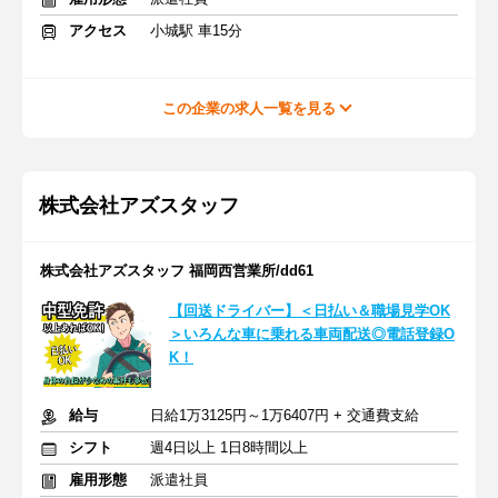
アクセス
小城駅 車15分
この企業の求人一覧を見る
株式会社アズスタッフ
株式会社アズスタッフ 福岡西営業所/dd61
【回送ドライバー】＜日払い＆職場見学OK
＞いろんな車に乗れる車両配送◎電話登録O
K！
給与
日給1万3125円～1万6407円 + 交通費支給
シフト
週4日以上 1日8時間以上
雇用形態
派遣社員