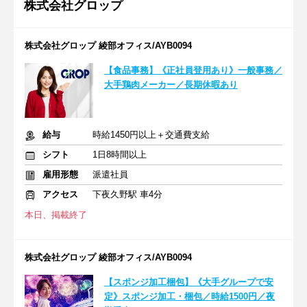
株式会社グロップ
株式会社グロップ 綾部オフィス/AYB0094
【食品事務】《正社員登用あり》一般事務／
大手鶏肉メーカー／長期休暇あり
給与
時給1450円以上＋交通費支給
シフト
1日8時間以上
雇用形態
派遣社員
アクセス
下夜久野駅 車4分
本日、掲載終了
株式会社グロップ 綾部オフィス/AYB0094
【スポンジ加工梱包】《大手グループで安
定》スポンジ加工・梱包／時給1500円／夜