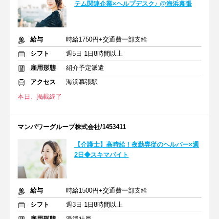
テム関連企業×ヘルプデスク♪ @海浜幕張
給与
時給1750円+交通費一部支給
シフト
週5日 1日8時間以上
雇用形態
紹介予定派遣
アクセス
海浜幕張駅
本日、掲載終了
マンパワーグループ株式会社/1453411
【介護士】高時給！夜勤専従のヘルパー×週
2日◆スキマバイト
給与
時給1500円+交通費一部支給
シフト
週3日 1日8時間以上
雇用形態
派遣社員