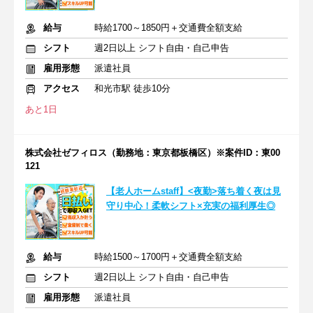
給与
時給1700～1850円＋交通費全額支給
シフト
週2日以上 シフト自由・自己申告
雇用形態
派遣社員
アクセス
和光市駅 徒歩10分
あと1日
株式会社ゼフィロス（勤務地：東京都板橋区）※案件ID：東00
121
【老人ホームstaff】<夜勤>落ち着く夜は見
守り中心！柔軟シフト×充実の福利厚生◎
給与
時給1500～1700円＋交通費全額支給
シフト
週2日以上 シフト自由・自己申告
雇用形態
派遣社員