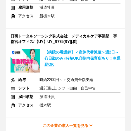
雇用形態
派遣社員
アクセス
新栃木駅
日研トータルソーシング株式会社 メディカルケア事業部 宇
都宮オフィス/【UY】UY_S775(SY)[看]
【病院の看護師】＜産休代替派遣＞週2日～
◎日勤のみ♪時短OK◎院内保育所あり！車通
勤OK
給与
時給2200円～＋交通費全額支給
シフト
週2日以上 シフト自由・自己申告
雇用形態
派遣社員
アクセス
栃木駅
この企業の求人一覧を見る