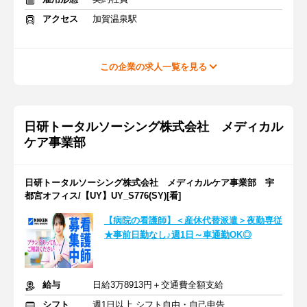
アクセス
加賀温泉駅
この企業の求人一覧を見る
日研トータルソーシング株式会社 メディカル
ケア事業部
日研トータルソーシング株式会社 メディカルケア事業部 宇
都宮オフィス/【UY】UY_S776(SY)[看]
【病院の看護師】＜産休代替派遣＞夜勤専従
★事前日勤なし♪週1日～車通勤OK◎
給与
日給3万8913円＋交通費全額支給
シフト
週1日以上 シフト自由・自己申告