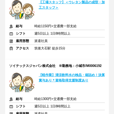
【工場スタッフ】＜ウレタン製品の成型・加
工スタッフ＞
給与
時給1150円+交通費一部支給
シフト
週5日以上 1日8時間以上
雇用形態
派遣社員
アクセス
筑後大石駅 徒歩15分
ソイテックスジャパン株式会社 ※勤務地：小城市/M0006192
【軽作業】清涼飲料水の検品・箱詰め！決算
賞与あり＊資格取得支援制度あり
給与
時給1300円+交通費一部支給
シフト
週5日以上 1日8時間以上
雇用形態
派遣社員