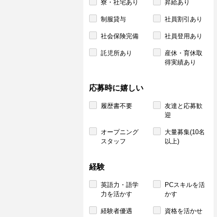
寮・社宅あり
昇給あり
制服貸与
社員割引あり
社会保険完備
社員登用あり
託児所あり
産休・育休取
得実績あり
応募時に嬉しい
履歴書不要
友達と応募歓
迎
オープニング
大量募集(10名
スタッフ
以上)
経験
英語力・語学
PCスキルを活
力を活かす
かす
経験者優遇
資格を活かせ