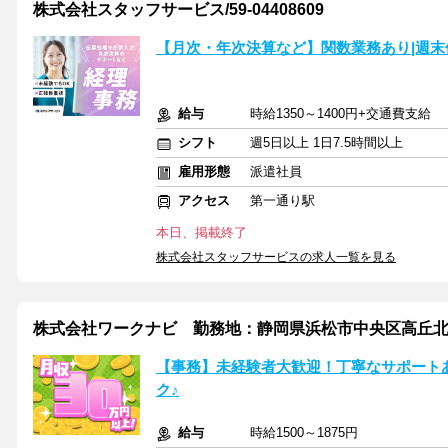
株式会社スタッフサービス/59-04408609
【月次・年次決算など】関数業務あり|週末休
給与
時給1350～1400円+交通費支給
シフト
週5日以上 1日7.5時間以上
雇用形態
派遣社員
アクセス
第一通り駅
本日、掲載終了
株式会社スタッフサービスの求人一覧を見る
株式会社ワークナビ 勤務地：静岡県浜松市中央区高丘北/ha
【事務】未経験者大歓迎！丁寧なサポート
ク♪
給与
時給1500～1875円