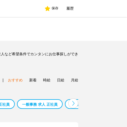
履歴
保存
求人など希望条件でカンタンにお仕事探しができ
|
おすすめ
新着
時給
日給
月給
正社員
一般事務 求人 正社員
相模原市 事務 求人 正社員