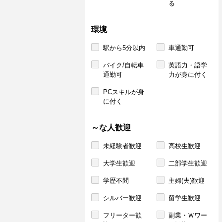
る
環境
駅から5分以内
車通勤可
バイク/自転車
英語力・語学
通勤可
力が身に付く
PCスキルが身
に付く
～な人歓迎
未経験者歓迎
高校生歓迎
大学生歓迎
二部学生歓迎
学歴不問
主婦(夫)歓迎
シルバー歓迎
留学生歓迎
フリーター歓
副業・Ｗワー