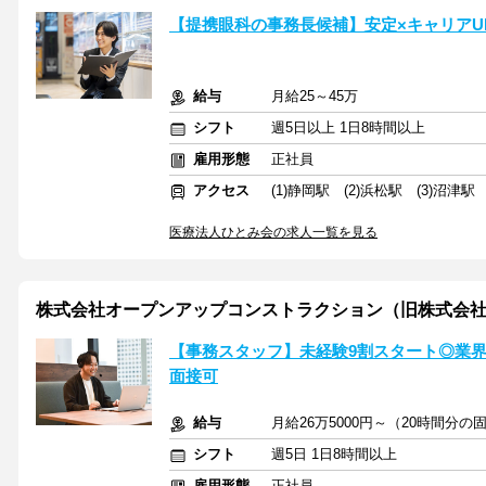
【提携眼科の事務長候補】安定×キャリアU
給与
月給25～45万
シフト
週5日以上 1日8時間以上
雇用形態
正社員
アクセス
(1)静岡駅 (2)浜松駅 (3)沼津駅
医療法人ひとみ会の求人一覧を見る
株式会社オープンアップコンストラクション（旧株式会社
【事務スタッフ】未経験9割スタート◎業界大
面接可
給与
月給26万5000円～（20時間分
シフト
週5日 1日8時間以上
雇用形態
正社員