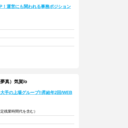
P！運営にも関われる事務ポジション
夢真）気賀/o
手の上場グループ!!昇給年2回/WEB
の固定残業時間代を含む）