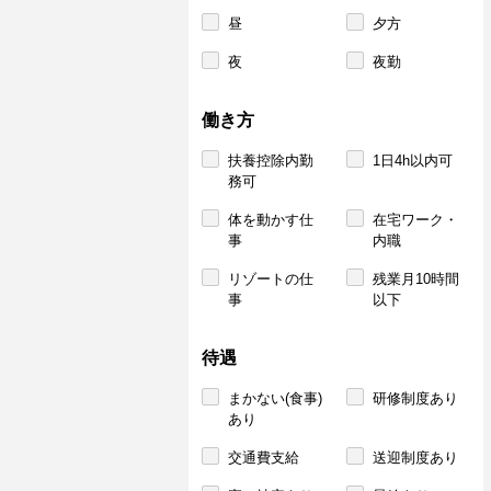
昼
夕方
夜
夜勤
働き方
扶養控除内勤
1日4h以内可
務可
体を動かす仕
在宅ワーク・
事
内職
リゾートの仕
残業月10時間
事
以下
待遇
まかない(食事)
研修制度あり
あり
交通費支給
送迎制度あり