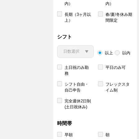
内）
内）
長期（3ヶ月以
春/夏/冬休み期
上）
間限定
シフト
以上
以内
土日祝のみ勤
平日のみ可
務
シフト自由・
フレックスタ
自己申告
イム制
完全週休2日制
(土日祝休み)
時間帯
早朝
朝