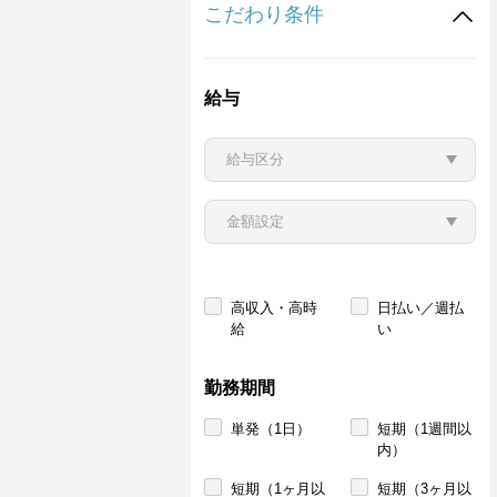
こだわり条件
給与
高収入・高時
日払い／週払
給
い
勤務期間
単発（1日）
短期（1週間以
内）
短期（1ヶ月以
短期（3ヶ月以