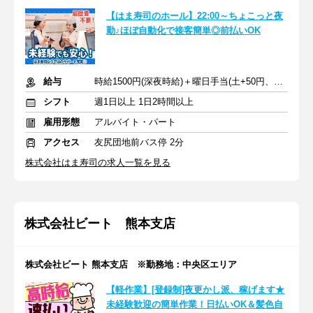
【はま寿司のホール】22:00～ちょこっと夜
勤♪ほぼ自動化で接客簡単◎前払いOK
給与
時給1500円(深夜時給)＋曜日手当(土+50円、日祝+70円)
シフト
週1日以上 1日2時間以上
雇用形態
アルバイト・パート
アクセス
友尻団地前バス停 2分
株式会社はま寿司の求人一覧を見る
株式会社ビート 熊本支店
株式会社ビート 熊本支店 ※勤務地：中央区エリア
【軽作業】[登録制]夜更かし派、稼げます★
未経験歓迎の簡単作業！日払いOK＆髪色自