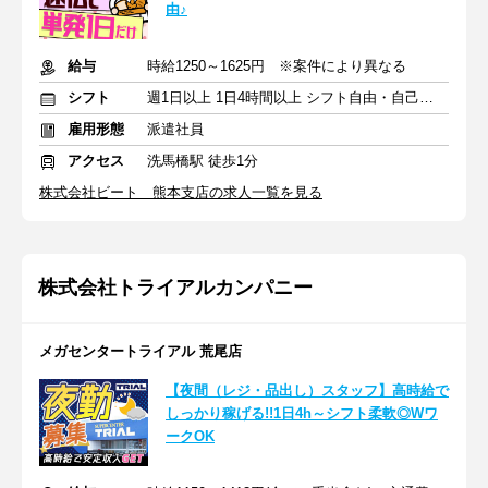
由♪
給与
時給1250～1625円 ※案件により異なる
シフト
週1日以上 1日4時間以上 シフト自由・自己申告
雇用形態
派遣社員
アクセス
洗馬橋駅 徒歩1分
株式会社ビート 熊本支店の求人一覧を見る
株式会社トライアルカンパニー
メガセンタートライアル 荒尾店
【夜間（レジ・品出し）スタッフ】高時給で
しっかり稼げる!!1日4h～シフト柔軟◎Wワ
ークOK