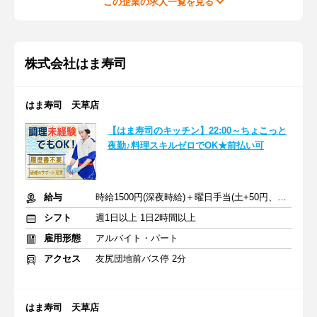
この企業の求人一覧を見る
株式会社はま寿司
はま寿司 天草店
【はま寿司のキッチン】22:00～ちょこっと
夜勤♪料理スキルゼロでOK★前払い可
給与
時給1500円(深夜時給)＋曜日手当(土+50円、日祝+70円)
シフト
週1日以上 1日2時間以上
雇用形態
アルバイト・パート
アクセス
友尻団地前バス停 2分
はま寿司 天草店