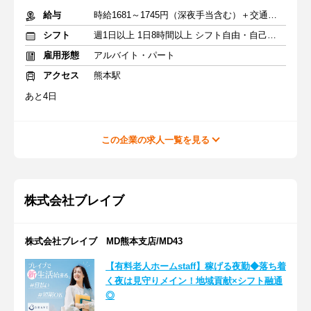
給与
時給1681～1745円（深夜手当含む）＋交通費支給
シフト
週1日以上 1日8時間以上 シフト自由・自己申告
雇用形態
アルバイト・パート
アクセス
熊本駅
あと4日
この企業の求人一覧を見る
株式会社ブレイブ
株式会社ブレイブ MD熊本支店/MD43
【有料老人ホームstaff】稼げる夜勤◆落ち着
く夜は見守りメイン！地域貢献×シフト融通
◎