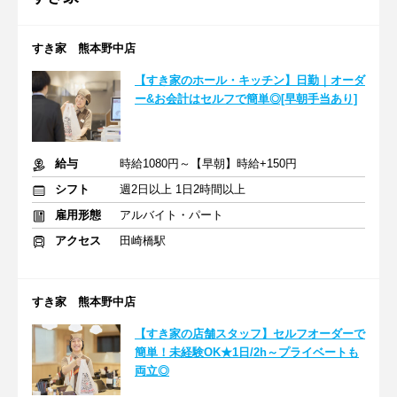
すき家 熊本野中店
【すき家のホール・キッチン】日勤｜オーダ
ー&お会計はセルフで簡単◎[早朝手当あり]
給与
時給1080円～【早朝】時給+150円
シフト
週2日以上 1日2時間以上
雇用形態
アルバイト・パート
アクセス
田崎橋駅
すき家 熊本野中店
【すき家の店舗スタッフ】セルフオーダーで
簡単！未経験OK★1日/2h～プライベートも
両立◎