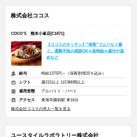
株式会社ココス
COCO’S 熊本小峯店[C1871]
【ココスのキッチン】”深夜”でムリなく稼
ぐ。通勤手段の相談OK≪高時給≫盛付や温
めなど
給与
時給1375円～（深夜割増25％込み）
シフト
週2日以上 1日3時間以上
雇用形態
アルバイト・パート
アクセス
東海学園前駅 車16分
株式会社ココスの求人一覧を見る
ユースタイルラボラトリー株式会社