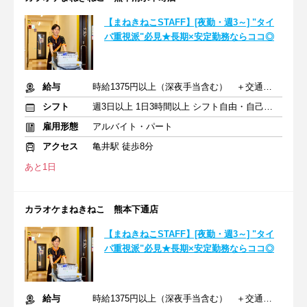
【まねきねこSTAFF】[夜勤・週3～] "タイ
パ重視派"必見★長期×安定勤務ならココ◎
給与
時給1375円以上（深夜手当含む） ＋交通費支給
シフト
週3日以上 1日3時間以上 シフト自由・自己申告
雇用形態
アルバイト・パート
アクセス
亀井駅 徒歩8分
あと1日
カラオケまねきねこ 熊本下通店
【まねきねこSTAFF】[夜勤・週3～] "タイ
パ重視派"必見★長期×安定勤務ならココ◎
給与
時給1375円以上（深夜手当含む） ＋交通費支給