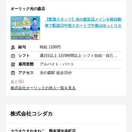
オーリック光の森店
【配達スタッフ】光の森近辺メインを軽自動
車で配送◎午前スタートで午後はゆっくり☆
給与
時給 1100円
シフト
週2日以上 1日5時間以上 シフト自由・自己申告
雇用形態
アルバイト・パート
アクセス
光の森駅 徒歩15分
あと3日
株式会社オーリックの求人一覧を見る
株式会社コシダカ
カラオケまねきねこ 熊本清水本町店