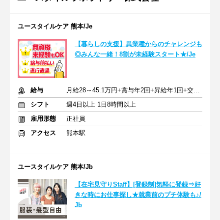
ユースタイルケア 熊本/Je
【暮らしの支援】異業種からのチャレンジも
◎みんな一緒！8割が未経験スタート★/Je
給与
月給28～45.1万円+賞与年2回+昇給年1回+交通費全額
シフト
週4日以上 1日8時間以上
雇用形態
正社員
アクセス
熊本駅
ユースタイルケア 熊本/Jb
【在宅見守りStaff】[登録制]気軽に登録⇒好
きな時にお仕事探し★就業前のプチ体験も♪/
Jb