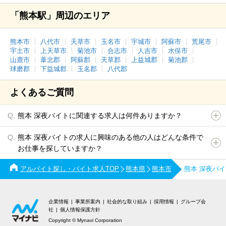
「熊本駅」周辺のエリア
熊本市
八代市
天草市
玉名市
宇城市
阿蘇市
荒尾市
宇土市
上天草市
菊池市
合志市
人吉市
水俣市
山鹿市
葦北郡
阿蘇郡
天草郡
上益城郡
菊池郡
球磨郡
下益城郡
玉名郡
八代郡
よくあるご質問
熊本 深夜バイトに関連する求人は何件ありますか？
熊本 深夜バイトの求人に興味のある他の人はどんな条件で
お仕事を探していますか？
アルバイト探し・バイト求人TOP
熊本県
熊本市
熊本 深夜バ
企業情報
事業所案内
社会的な取り組み
採用情報
グループ会
社
個人情報保護方針
Copyright © Mynavi Corporation