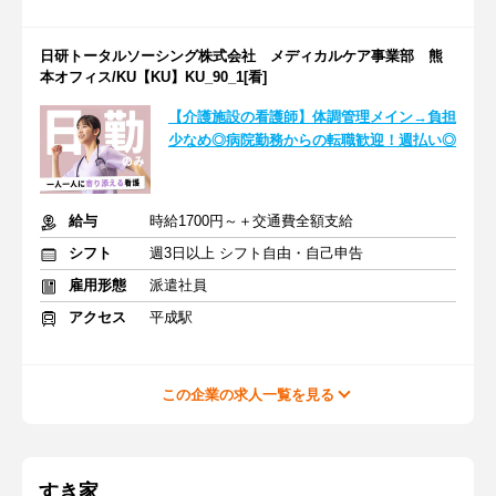
日研トータルソーシング株式会社 メディカルケア事業部 熊
本オフィス/KU【KU】KU_90_1[看]
【介護施設の看護師】体調管理メイン→負担
少なめ◎病院勤務からの転職歓迎！週払い◎
給与
時給1700円～＋交通費全額支給
シフト
週3日以上 シフト自由・自己申告
雇用形態
派遣社員
アクセス
平成駅
この企業の求人一覧を見る
すき家