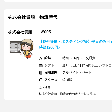
株式会社貴順 物流時代
株式会社貴順 ※005
【物件撮影・ポスティング等】平日のみ可★
時給1200円♪
給与
時給1226円～＋交通費
シフト
週1日以上 1日2時間以上 シフト
雇用形態
アルバイト・パート
アクセス
綾瀬駅
あと6日
株式会社貴順 物流時代の求人一覧を見る