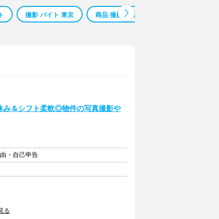
ト
撮影 バイト 東京
商品 撮影 バイト
東映 撮影所 バイ
休み＆シフト柔軟◎物件の写真撮影や
自由・自己申告
見る