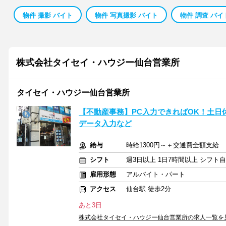
物件 撮影 バイト
物件 写真撮影 バイト
物件 調査 バイ
株式会社タイセイ・ハウジー仙台営業所
タイセイ・ハウジー仙台営業所
【不動産事務】PC入力できればOK！土日
データ入力など
給与
時給1300円～＋交通費全額支給
シフト
週3日以上 1日7時間以上 シフト
雇用形態
アルバイト・パート
アクセス
仙台駅 徒歩2分
あと3日
株式会社タイセイ・ハウジー仙台営業所の求人一覧を