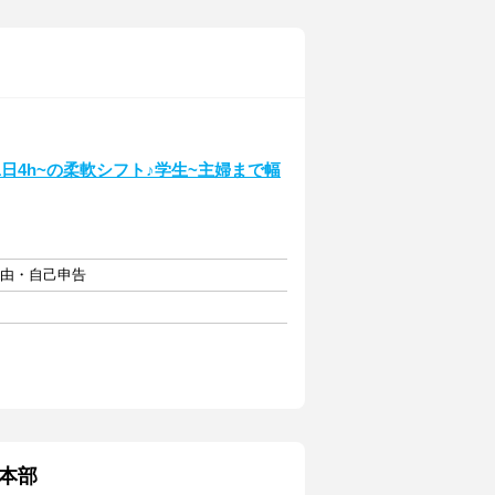
日4h~の柔軟シフト♪学生~主婦まで幅
自由・自己申告
本部