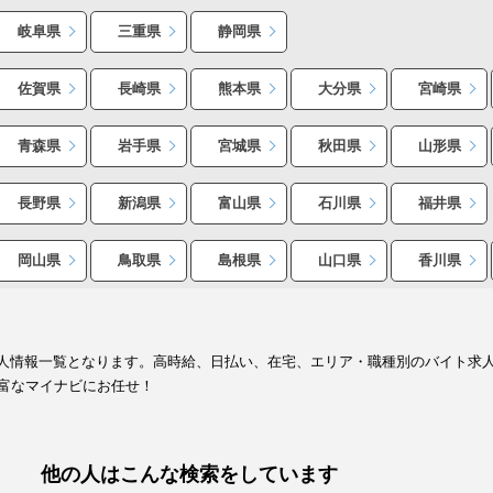
岐阜県
三重県
静岡県
佐賀県
長崎県
熊本県
大分県
宮崎県
青森県
岩手県
宮城県
秋田県
山形県
長野県
新潟県
富山県
石川県
福井県
岡山県
鳥取県
島根県
山口県
香川県
ト求人情報一覧となります。高時給、日払い、在宅、エリア・職種別のバイト求
富なマイナビにお任せ！
他の人はこんな検索をしています