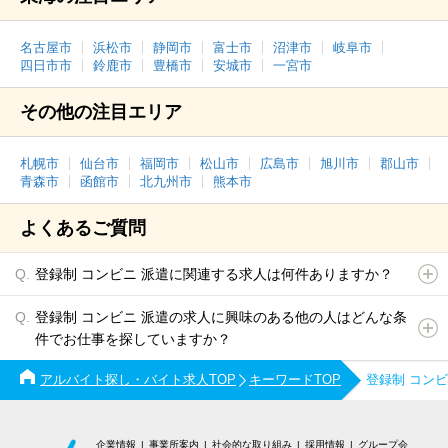
名古屋市
浜松市
静岡市
富士市
沼津市
岐阜市
四日市市
鈴鹿市
豊橋市
安城市
一宮市
その他の注目エリア
札幌市
仙台市
福岡市
松山市
広島市
旭川市
郡山市
青森市
函館市
北九州市
熊本市
よくあるご質問
登録制 コンビニ 派遣に関連する求人は何件ありますか？
登録制 コンビニ 派遣の求人に興味のある他の人はどんな条
件でお仕事を探していますか？
アルバイト探し・バイト求人TOP
キーワードTOP
登録制 コン
企業情報
事業所案内
社会的な取り組み
採用情報
グループ会