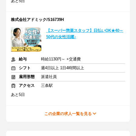
あと5日
株式会社アドミック/S16739H
【スーパー惣菜スタッフ】日払いOK★40～
50代の女性活躍♪
給与
時給1130円～ +交通費
シフト
週4日以上 1日4時間以上
雇用形態
派遣社員
アクセス
三条駅
あと5日
この企業の求人一覧を見る