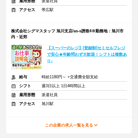
雇用形態
派遣社員
アクセス
帯広駅
株式会社シグマスタッフ 旭川支店/as-s誘致4※勤務地：旭川市
内・近郊
【スーパーのレジ】[登録制]セミセルフレジ
で安心★年齢問わず大歓迎！シフトは複数あ
り♪
給与
時給1180円～ +交通費全額支給
シフト
週3日以上 1日4時間以上
雇用形態
派遣社員
アクセス
旭川駅
この企業の求人一覧を見る