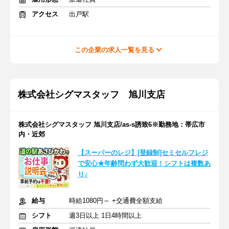
アクセス
出戸駅
この企業の求人一覧を見る
株式会社シグマスタッフ 旭川支店
株式会社シグマスタッフ 旭川支店/as-s誘致6※勤務地：帯広市
内・近郊
【スーパーのレジ】[登録制]セミセルフレジ
で安心★年齢問わず大歓迎！シフトは複数あ
り♪
給与
時給1080円～ +交通費全額支給
シフト
週3日以上 1日4時間以上