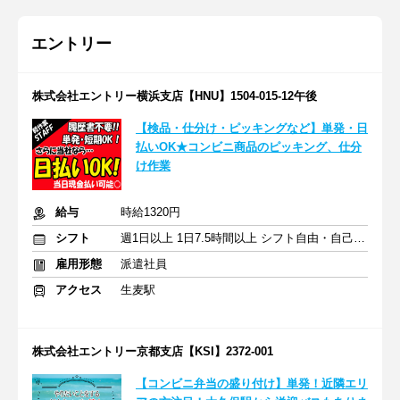
エントリー
株式会社エントリー横浜支店【HNU】1504-015-12午後
【検品・仕分け・ピッキングなど】単発・日
払いOK★コンビニ商品のピッキング、仕分
け作業
給与
時給1320円
シフト
週1日以上 1日7.5時間以上 シフト自由・自己申告
雇用形態
派遣社員
アクセス
生麦駅
株式会社エントリー京都支店【KSI】2372-001
【コンビニ弁当の盛り付け】単発！近隣エリ