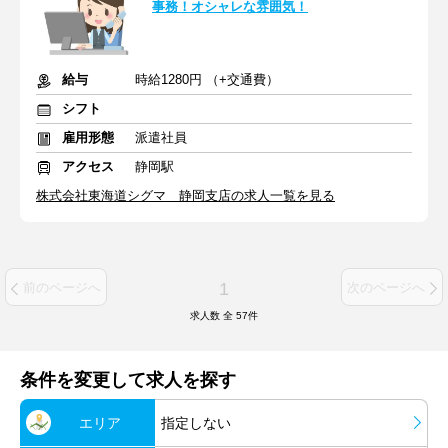
事務！オシャレな雰囲気！
給与
時給1280円 （+交通費）
シフト
雇用形態
派遣社員
アクセス
静岡駅
株式会社東海道シグマ 静岡支店の求人一覧を見る
1
前のページへ
次のページへ
求人数 全
57
件
条件を変更して求人を探す
エリア
指定しない