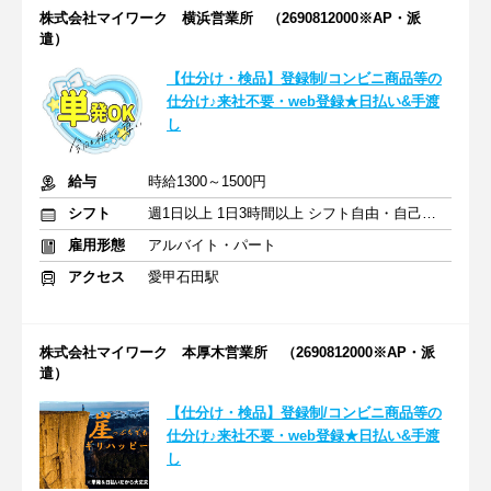
株式会社マイワーク 横浜営業所 （2690812000※AP・派
遣）
【仕分け・検品】登録制/コンビニ商品等の
仕分け♪来社不要・web登録★日払い&手渡
し
給与
時給1300～1500円
シフト
週1日以上 1日3時間以上 シフト自由・自己申告
雇用形態
アルバイト・パート
アクセス
愛甲石田駅
株式会社マイワーク 本厚木営業所 （2690812000※AP・派
遣）
【仕分け・検品】登録制/コンビニ商品等の
仕分け♪来社不要・web登録★日払い&手渡
し