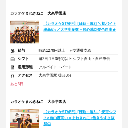
カラオケまねきねこ 大泉学園店
【カラオケSTAFF】[日勤・週2] ＼初バイト
率高め♪／大学生多数＝居心地◎髪色自由★
給与
時給1270円以上 ＋交通費支給
シフト
週2日 1日3時間以上 シフト自由・自己申告
雇用形態
アルバイト・パート
アクセス
大泉学園駅 徒歩3分
あと3日
カラオケまねきねこ 大泉学園店
【カラオケSTAFF】[日勤・週3～] 安定シフ
ト×自由度高い＝まねきねこ♪働きやすさ抜
群◎