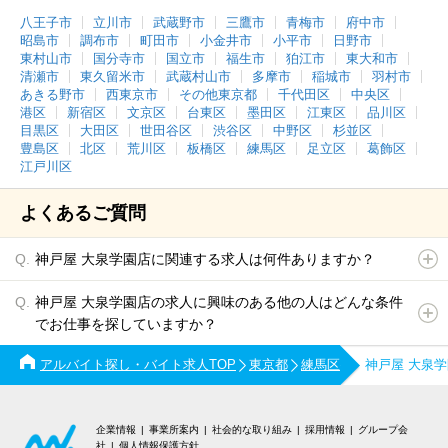
八王子市
立川市
武蔵野市
三鷹市
青梅市
府中市
昭島市
調布市
町田市
小金井市
小平市
日野市
東村山市
国分寺市
国立市
福生市
狛江市
東大和市
清瀬市
東久留米市
武蔵村山市
多摩市
稲城市
羽村市
あきる野市
西東京市
その他東京都
千代田区
中央区
港区
新宿区
文京区
台東区
墨田区
江東区
品川区
目黒区
大田区
世田谷区
渋谷区
中野区
杉並区
豊島区
北区
荒川区
板橋区
練馬区
足立区
葛飾区
江戸川区
よくあるご質問
神戸屋 大泉学園店に関連する求人は何件ありますか？
神戸屋 大泉学園店の求人に興味のある他の人はどんな条件
でお仕事を探していますか？
アルバイト探し・バイト求人TOP
東京都
練馬区
神戸屋 大泉
企業情報
事業所案内
社会的な取り組み
採用情報
グループ会
社
個人情報保護方針