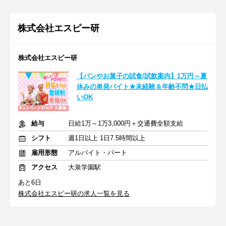
株式会社エスピー研
株式会社エスピー研
【パンやお菓子の試食/試飲案内】1万円～夏
休みの単発バイト★未経験＆年齢不問★日払
いOK
給与
日給1万～1万3,000円＋交通費全額支給
シフト
週1日以上 1日7.5時間以上
雇用形態
アルバイト・パート
アクセス
大泉学園駅
あと6日
株式会社エスピー研の求人一覧を見る