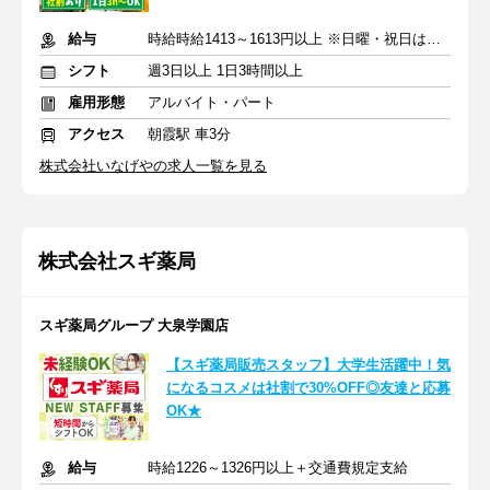
給与
時給時給1413～1613円以上 ※日曜・祝日は時給+125円
シフト
週3日以上 1日3時間以上
雇用形態
アルバイト・パート
アクセス
朝霞駅 車3分
株式会社いなげやの求人一覧を見る
株式会社スギ薬局
スギ薬局グループ 大泉学園店
【スギ薬局販売スタッフ】大学生活躍中！気
になるコスメは社割で30%OFF◎友達と応募
OK★
給与
時給1226～1326円以上＋交通費規定支給