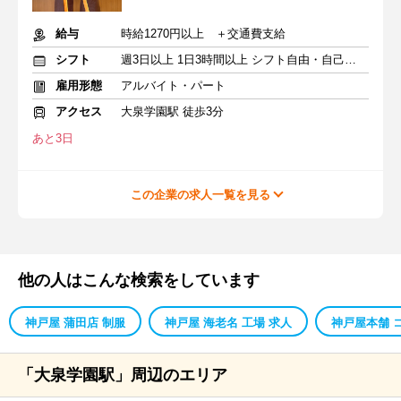
給与
時給1270円以上 ＋交通費支給
シフト
週3日以上 1日3時間以上 シフト自由・自己申告
雇用形態
アルバイト・パート
アクセス
大泉学園駅 徒歩3分
あと3日
この企業の求人一覧を見る
他の人はこんな検索をしています
神戸屋 蒲田店 制服
神戸屋 海老名 工場 求人
神戸屋本舗 
「大泉学園駅」周辺のエリア