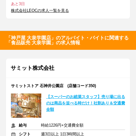
あと3日
株式会社LEOCの求人一覧を見る
「神戸屋 大泉学園店」のアルバイト・バイトに関連する
「食品販売 大泉学園」の求人情報
サミット株式会社
サミットストア 石神井公園店 (店舗コード350)
【スーパーのお総菜スタッフ】売り場に出る
のは商品を並べる時だけ！社割あり＆交通費
全額
給与
時給1226円+交通費全額
シフト
週3日以上 1日3時間以上