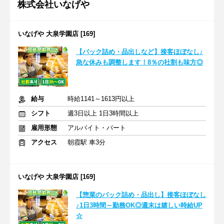
株式会社いなげや
いなげや 大泉学園店 [169]
【パック詰め・品出しなど】接客ほぼなし♪
急な休みも調整します！8％の社割も味方◎
給与
時給1141～1613円以上
シフト
週3日以上 1日3時間以上
雇用形態
アルバイト・パート
アクセス
朝霞駅 車3分
いなげや 大泉学園店 [169]
【惣菜のパック詰め・品出し】接客ほぼなし
♪1日3時間～勤務OK◎週末は嬉しい時給UP
☆