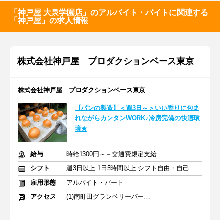
「神戸屋 大泉学園店」のアルバイト・バイトに関連する
「神戸屋」の求人情報
株式会社神戸屋 プロダクションベース東京
株式会社神戸屋 プロダクションベース東京
【パンの製造】＜週3日～＞いい香りに包ま
れながらカンタンWORK♪冷房完備の快適環
境★
給与
時給1300円～＋交通費規定支給
シフト
週3日以上 1日5時間以上 シフト自由・自己申告
雇用形態
アルバイト・パート
アクセス
(1)南町田グランベリーパーク駅 (2)大和駅