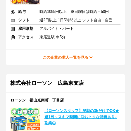
給与
時給1085円以上 ※日曜日は時給＋50円
シフト
週2日以上 1日5時間以上 シフト自由・自己申告
雇用形態
アルバイト・パート
アクセス
東尾道駅 車5分
この企業の求人一覧を見る
株式会社ローソン 広島東支店
ローソン 福山光南町一丁目店
【ローソンスタッフ】早朝の3hだけでOK★
週1日～スキマ時間に◎おトクな特典あり♪
副業◎