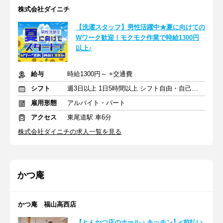
株式会社ダイニチ
【洗濯スタッフ】男性活躍中★夏に向けての
Wワーク歓迎！モクモク作業で時給1300円
以上♪
給与
時給1300円～ +交通費
シフト
週3日以上 1日5時間以上 シフト自由・自己申告
雇用形態
アルバイト・パート
アクセス
東尾道駅 車6分
株式会社ダイニチの求人一覧を見る
かつ庵
かつ庵 福山高西店
【とんかつ店のホール・キッチン】<前払い