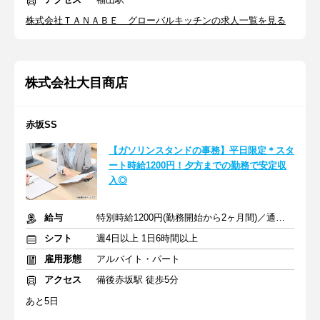
株式会社ＴＡＮＡＢＥ グローバルキッチンの求人一覧を見る
株式会社大目商店
赤坂SS
【ガソリンスタンドの事務】平日限定＊スタ
ート時給1200円！夕方までの勤務で安定収
入◎
給与
特別時給1200円(勤務開始から2ヶ月間)／通常時給1100～1250円
シフト
週4日以上 1日6時間以上
雇用形態
アルバイト・パート
アクセス
備後赤坂駅 徒歩5分
あと5日