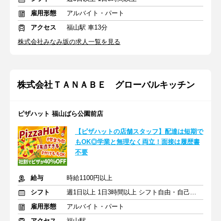
雇用形態
アルバイト・パート
アクセス
福山駅 車13分
株式会社みなみ坂の求人一覧を見る
株式会社ＴＡＮＡＢＥ グローバルキッチン
ピザハット 福山ばら公園前店
【ピザハットの店舗スタッフ】配達は短期で
もOK◎学業と無理なく両立！面接は履歴書
不要
給与
時給1100円以上
シフト
週1日以上 1日3時間以上 シフト自由・自己申告
雇用形態
アルバイト・パート
アクセス
福山駅