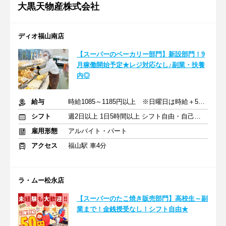
大黒天物産株式会社
ディオ福山南店
【スーパーのベーカリー部門】新設部門！9
月稼働開始予定★レジ対応なし♪副業・扶養
内◎
給与
時給1085～1185円以上 ※日曜日は時給＋50円
シフト
週2日以上 1日5時間以上 シフト自由・自己申告
雇用形態
アルバイト・パート
アクセス
福山駅 車4分
ラ・ムー松永店
【スーパーのたこ焼き販売部門】高校生～副
業まで！金銭授受なし！シフト自由★