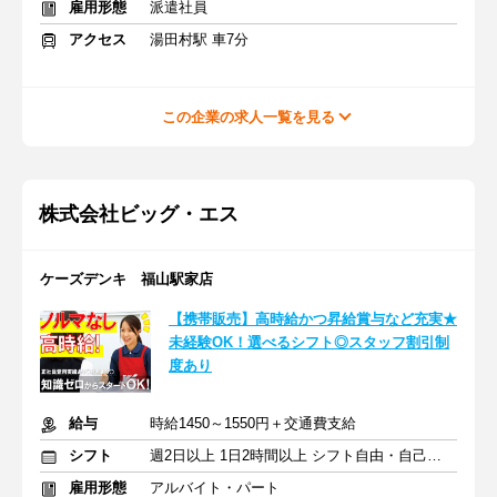
雇用形態
派遣社員
アクセス
湯田村駅 車7分
この企業の求人一覧を見る
株式会社ビッグ・エス
ケーズデンキ 福山駅家店
【携帯販売】高時給かつ昇給賞与など充実★
未経験OK！選べるシフト◎スタッフ割引制
度あり
給与
時給1450～1550円＋交通費支給
シフト
週2日以上 1日2時間以上 シフト自由・自己申告
雇用形態
アルバイト・パート