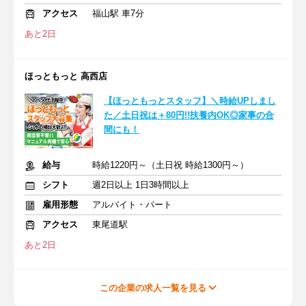
アクセス
福山駅 車7分
あと2日
ほっともっと 高西店
【ほっともっとスタッフ】＼時給UPしまし
た／土日祝は＋80円!!扶養内OK◎家事の合
間にも！
給与
時給1220円～（土日祝 時給1300円～）
シフト
週2日以上 1日3時間以上
雇用形態
アルバイト・パート
アクセス
東尾道駅
あと2日
この企業の求人一覧を見る