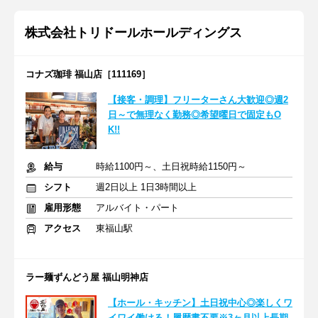
株式会社トリドールホールディングス
コナズ珈琲 福山店［111169］
【接客・調理】フリーターさん大歓迎◎週2
日～で無理なく勤務◎希望曜日で固定もO
K!!
給与
時給1100円～、土日祝時給1150円～
シフト
週2日以上 1日3時間以上
雇用形態
アルバイト・パート
アクセス
東福山駅
ラー麺ずんどう屋 福山明神店
【ホール・キッチン】土日祝中心◎楽しくワ
イワイ働ける！履歴書不要※3ヶ月以上長期