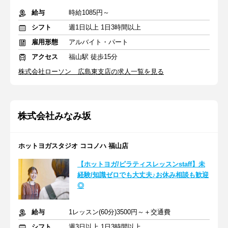
給与
時給1085円～
シフト
週1日以上 1日3時間以上
雇用形態
アルバイト・パート
アクセス
福山駅 徒歩15分
株式会社ローソン 広島東支店の求人一覧を見る
株式会社みなみ坂
ホットヨガスタジオ ココノハ 福山店
【ホットヨガ/ピラティスレッスンstaff】未
経験/知識ゼロでも大丈夫♪お休み相談も歓迎
◎
給与
1レッスン(60分)3500円～＋交通費
シフト
週3日以上 1日3時間以上