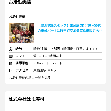
お湯処美福
お湯処美福
【温浴施設スタッフ】未経験OK！30～50代
の主婦パート活躍中◎交通費支給※規定あり
給与
時給1110～1465円（時間帯・曜日による）+交通費規定支給
シフト
週5日 1日3時間以上
雇用形態
アルバイト・パート
アクセス
東福山駅 車16分
お湯処美福の求人一覧を見る
株式会社はま寿司