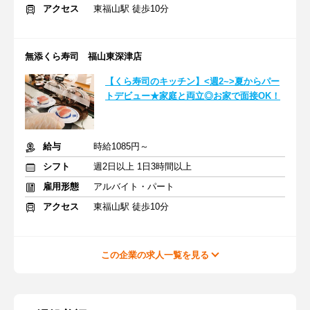
アクセス
東福山駅 徒歩10分
無添くら寿司 福山東深津店
【くら寿司のキッチン】<週2~>夏からパー
トデビュー★家庭と両立◎お家で面接OK！
給与
時給1085円～
シフト
週2日以上 1日3時間以上
雇用形態
アルバイト・パート
アクセス
東福山駅 徒歩10分
この企業の求人一覧を見る