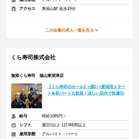
アクセス
東福山駅 徒歩19分
この企業の求人一覧を見る
くら寿司株式会社
無添くら寿司 福山東深津店
【くら寿司のホール】<週2~>夏採用スター
ト★初パートも歓迎！涼しい店内で快適◎
給与
時給1085円～
シフト
週2日以上 1日3時間以上
雇用形態
アルバイト・パート