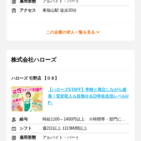
雇用形態
アルバイト・パート
アクセス
東福山駅 徒歩20分
この企業の求人一覧を見る
株式会社ハローズ
ハローズ 引野店 【０６】
【ハローズSTAFF】学校と両立しながら成
長！安定収入も目指せる◎学生生活レベルU
P♪
給与
時給1100～1400円以上 ※時間帯・部門による※交通費支給
シフト
週2日以上 1日3時間以上
雇用形態
アルバイト・パート