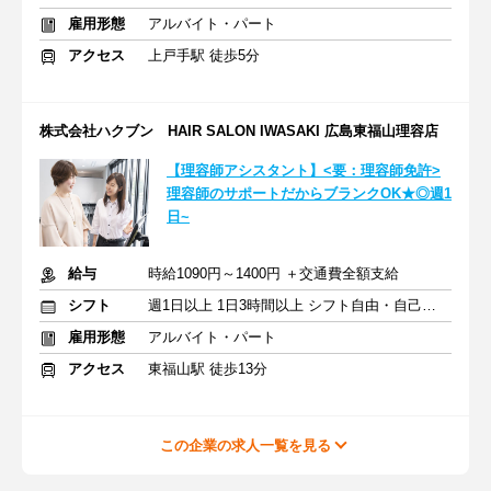
雇用形態
アルバイト・パート
アクセス
上戸手駅 徒歩5分
株式会社ハクブン HAIR SALON IWASAKI 広島東福山理容店
【理容師アシスタント】<要：理容師免許>
理容師のサポートだからブランクOK★◎週1
日~
給与
時給1090円～1400円 ＋交通費全額支給
シフト
週1日以上 1日3時間以上 シフト自由・自己申告
雇用形態
アルバイト・パート
アクセス
東福山駅 徒歩13分
この企業の求人一覧を見る