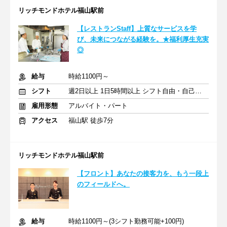
リッチモンドホテル福山駅前
【レストランStaff】上質なサービスを学
び、未来につながる経験を。★福利厚生充実
◎
給与
時給1100円～
シフト
週2日以上 1日5時間以上 シフト自由・自己申告
雇用形態
アルバイト・パート
アクセス
福山駅 徒歩7分
リッチモンドホテル福山駅前
【フロント】あなたの接客力を、もう一段上
のフィールドへ。
給与
時給1100円～(3シフト勤務可能+100円)