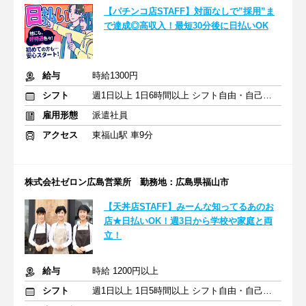
【パチンコ店STAFF】対面なしで”採用”ま
で達成◎高収入！最短30分後に日払いOK
給与
時給1300円
シフト
週1日以上 1日6時間以上 シフト自由・自己申告
雇用形態
派遣社員
アクセス
東福山駅 車9分
株式会社ゼロン広島営業所 勤務地：広島県福山市
【天丼店STAFF】みーんな知ってるあのお
店★日払いOK！週3日から学校や家庭と両
立！
給与
時給 1200円以上
シフト
週1日以上 1日5時間以上 シフト自由・自己申告