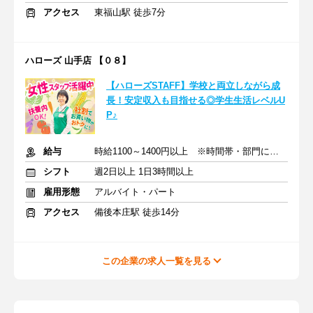
アクセス
東福山駅 徒歩7分
ハローズ 山手店 【０８】
【ハローズSTAFF】学校と両立しながら成
長！安定収入も目指せる◎学生生活レベルU
P♪
給与
時給1100～1400円以上 ※時間帯・部門による※交通費支給
シフト
週2日以上 1日3時間以上
雇用形態
アルバイト・パート
アクセス
備後本庄駅 徒歩14分
この企業の求人一覧を見る