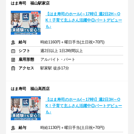
はま寿司 福山駅家店
【はま寿司のホール(～17時)】週2日2H～O
K！子育て主ふさん活躍中◎パートデビュー
も♪
給与
時給1160円＋曜日手当(土日祝+70円)
シフト
週2日以上 1日2時間以上
雇用形態
アルバイト・パート
アクセス
駅家駅 徒歩17分
はま寿司 福山高西店
【はま寿司のホール(～17時)】週2日3H～O
K！子育て主ふさん活躍中◎パートデビュー
も♪
給与
時給1130円＋曜日手当(土日祝+70円)