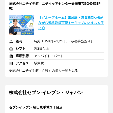
株式会社ニチイ学館 ニチイケアセンター倉光/B736G40E31P
02
【グループホーム】未経験・無資格OK♪働き
ながら資格取得可能！一生モノのスキルを手
に◎
給与
時給 1,150円～1,240円（各種手当あり）
シフト
週2日以上
雇用形態
アルバイト・パート
アクセス
駅家駅
株式会社ニチイ学館（介護）の求人一覧を見る
株式会社セブン-イレブン・ジャパン
セブンイレブン 福山東手城３丁目店