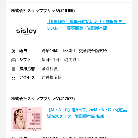
株式会社スタッフブリッジ(248486)
【SISLEY】稼働分前払いあり・制服貸与｜
シスレー・美容部員（岩田屋本店）
給与
時給1450～1550円＋交通費全額支給
シフト
週5日 1日7.5時間以上
雇用形態
派遣社員
アクセス
西鉄福岡駅
株式会社スタッフブリッジ(247577)
【M・A・C】週5日フル★M・A・C（化粧品
販売スタッフ）岩田屋本店 私服