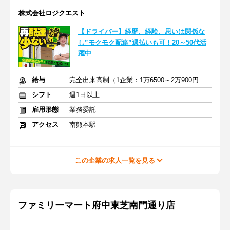
株式会社ロジクエスト
【ドライバー】経歴、経験、思いは関係な
し”モクモク配達”週払いも可！20～50代活
躍中
給与
完全出来高制（1企業：1万6500～2万900円※1日あたり）
シフト
週1日以上
雇用形態
業務委託
アクセス
南熊本駅
この企業の求人一覧を見る
ファミリーマート府中東芝南門通り店