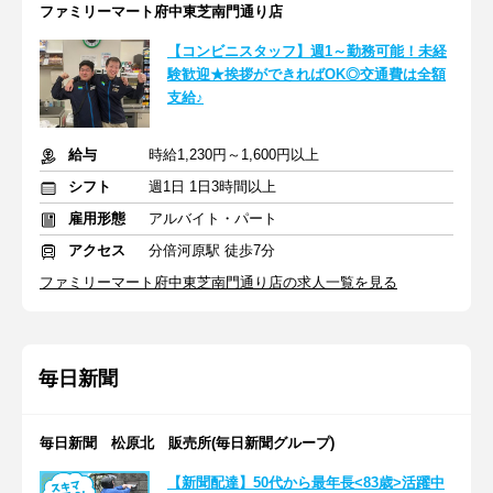
ファミリーマート府中東芝南門通り店
【コンビニスタッフ】週1～勤務可能！未経
験歓迎★挨拶ができればOK◎交通費は全額
支給♪
給与
時給1,230円～1,600円以上
シフト
週1日 1日3時間以上
雇用形態
アルバイト・パート
アクセス
分倍河原駅 徒歩7分
ファミリーマート府中東芝南門通り店の求人一覧を見る
毎日新聞
毎日新聞 松原北 販売所(毎日新聞グループ)
【新聞配達】50代から最年長<83歳>活躍中