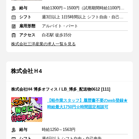
給与
時給1300円～1500円（試用期間時給1100円）＋運転手当+交通費
シフト
週3日以上 1日5時間以上 シフト自由・自己申告
雇用形態
アルバイト・パート
アクセス
白石駅 徒歩15分
株式会社三洋産業の求人一覧を見る
株式会社Ｈ4
株式会社H4 博多オフィス / LB_博多_配送物0612 [111]
【軽作業スタッフ】履歴書不要のweb登録★
時給最大1750円☆時間固定相談可
給与
時給1250～1563円
シフト
週4日以上 シフト自由・自己申告