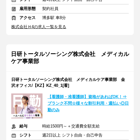
雇用形態
契約社員
アクセス
博多駅 車8分
株式会社Ｈ4の求人一覧を見る
日研トータルソーシング株式会社 メディカル
ケア事業部
日研トータルソーシング株式会社 メディカルケア事業部 金
沢オフィス/【KZ】KZ_40_1[看]
【看護師・准看護師】資格があればOK！⇒
ブランク不問☆様々な割引利用・週払い◎日
勤のみ
給与
時給1500円～＋交通費全額支給
シフト
週2日以上 シフト自由・自己申告