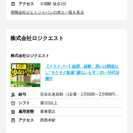
アクセス
古淵駅 徒歩2分
有限会社ビヒトジャパンの求人一覧を見る
株式会社ロジクエスト
株式会社ロジクエスト
【ドライバー】経歴、経験、思いは関係な
し”モクモク配達”週払いも可！20～50代活
躍中
給与
完全出来高制（1企業：1万6500～2万900円※1日あたり）
シフト
週1日以上
雇用形態
業務委託
アクセス
西熊本駅