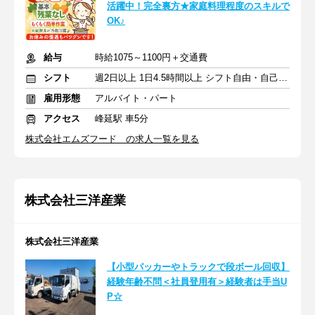
活躍中！完全裏方★家庭料理程度のスキルで
OK♪
給与
時給1075～1100円＋交通費
シフト
週2日以上 1日4.5時間以上 シフト自由・自己申告
雇用形態
アルバイト・パート
アクセス
峰延駅 車5分
株式会社エムズフード の求人一覧を見る
株式会社三洋産業
株式会社三洋産業
【小型パッカーやトラックで段ボール回収】
経験年齢不問＜社員登用有＞経験者は手当U
P☆