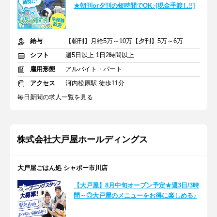
★朝刊or夕刊の短時間でOK♪[現金手渡し!!]
給与
【朝刊】月給5万～10万【夕刊】5万～6万
シフト
週5日以上 1日2時間以上
雇用形態
アルバイト・パート
アクセス
河内松原駅 徒歩11分
毎日新聞の求人一覧を見る
株式会社大戸屋ホールディングス
大戸屋ごはん処 シャポー市川店
【大戸屋】8月中旬オープン予定★週3日/3時
間～◎大戸屋のメニューをお得に楽しめる♪