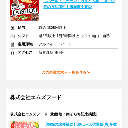
【ホール・キッチン】カルビ大将｜10～30
代の方活躍中！履歴書不要◎
給与
時給 1029円以上
シフト
週2日以上 1日2時間以上 シフト自由・自己申告
雇用形態
アルバイト・パート
アクセス
新青森駅 車7分
この企業の求人一覧を見る
株式会社エムズフード
株式会社エムズフード（勤務地：南そらち記念病院）
【病院の調理補助】30代～50代主婦(夫)多数