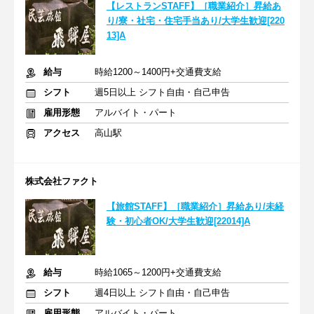
【レストランSTAFF】［職業紹介］昇給あ
り/寮・社宅・住宅手当あり/大学生歓迎[220
13]A
給与
時給1200～1400円+交通費支給
シフト
週5日以上 シフト自由・自己申告
雇用形態
アルバイト・パート
アクセス
高山駅
株式会社ファクト
【旅館STAFF】［職業紹介］昇給あり/未経
験・初心者OK/大学生歓迎[22014]A
給与
時給1065～1200円+交通費支給
シフト
週4日以上 シフト自由・自己申告
雇用形態
アルバイト・パート