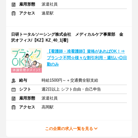
雇用形態
派遣社員
アクセス
速星駅
日研トータルソーシング株式会社 メディカルケア事業部 金
沢オフィス/【KZ】KZ_40_1[看]
【看護師・准看護師】資格があればOK！⇒
ブランク不問☆様々な割引利用・週払い◎日
勤のみ
給与
時給1500円～＋交通費全額支給
シフト
週2日以上 シフト自由・自己申告
雇用形態
派遣社員
アクセス
高岡駅
この企業の求人一覧を見る