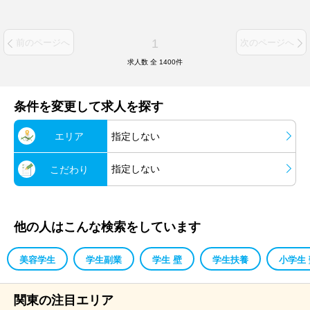
1
前のページへ
次のページへ
求人数 全
1400
件
条件を変更して求人を探す
エリア
指定しない
指定しない
こだわり
他の人はこんな検索をしています
美容学生
学生副業
学生 壁
学生扶養
小学生 
関東の注目エリア