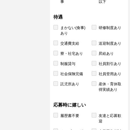
事
以下
待遇
まかない(食事)
研修制度あり
あり
交通費支給
送迎制度あり
寮・社宅あり
昇給あり
制服貸与
社員割引あり
社会保険完備
社員登用あり
託児所あり
産休・育休取
得実績あり
応募時に嬉しい
履歴書不要
友達と応募歓
迎