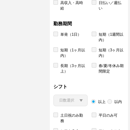
高収入・高時
日払い／週払
給
い
勤務期間
単発（1日）
短期（1週間以
内）
短期（1ヶ月以
短期（3ヶ月以
内）
内）
長期（3ヶ月以
春/夏/冬休み期
上）
間限定
シフト
以上
以内
土日祝のみ勤
平日のみ可
務