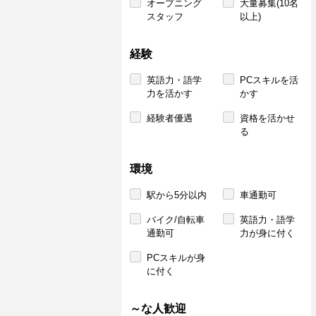
オープニング
大量募集(10名
スタッフ
以上)
経験
英語力・語学
PCスキルを活
力を活かす
かす
経験者優遇
資格を活かせ
る
環境
駅から5分以内
車通勤可
バイク/自転車
英語力・語学
通勤可
力が身に付く
PCスキルが身
に付く
～な人歓迎