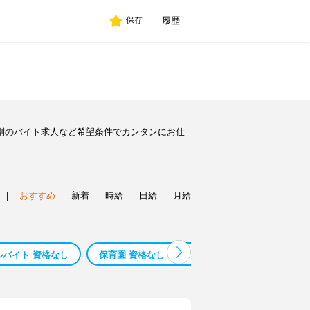
履歴
保存
種別のバイト求人など希望条件でカンタンにお仕
|
おすすめ
新着
時給
日給
月給
ルバイト 資格なし
保育園 資格なし アルバイト
図書館 アルバイ