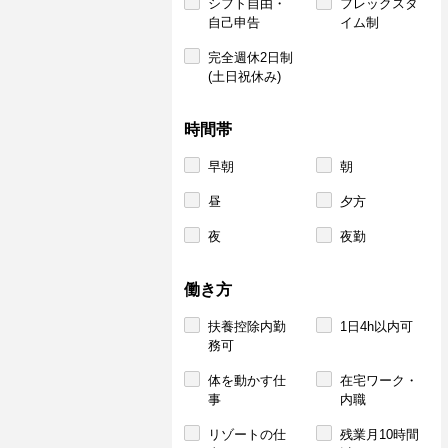
シフト自由・
フレックスタ
自己申告
イム制
完全週休2日制
(土日祝休み)
時間帯
早朝
朝
昼
夕方
夜
夜勤
働き方
扶養控除内勤
1日4h以内可
務可
体を動かす仕
在宅ワーク・
事
内職
リゾートの仕
残業月10時間