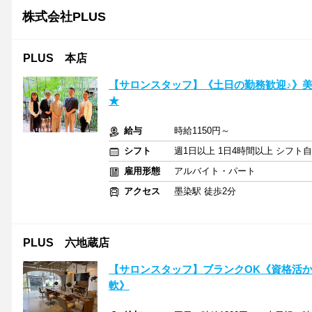
株式会社PLUS
PLUS 本店
【サロンスタッフ】《土日の勤務歓迎♪》
★
給与
時給1150円～
シフト
週1日以上 1日4時間以上 シフト
雇用形態
アルバイト・パート
アクセス
墨染駅 徒歩2分
PLUS 六地蔵店
【サロンスタッフ】ブランクOK《資格活か
軟》