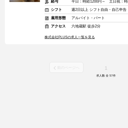
給与
平日：時給1200円～ 土日祝：時給
シフト
週2日以上 シフト自由・自己申告
雇用形態
アルバイト・パート
アクセス
六地蔵駅 徒歩2分
株式会社PLUSの求人一覧を見る
1
前のページへ
求人数 全
57
件