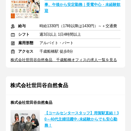
事、午後から安定勤務｜受電中心・未経験歓
迎
給与
時給1330円（17時以降は1430円）～＋交通費
シフト
週3日以上 1日4時間以上
雇用形態
アルバイト・パート
アクセス
千歳船橋駅 徒歩8分
株式会社世田谷自然食品 千歳船橋オフィスの求人一覧を見る
株式会社世田谷自然食品
株式会社世田谷自然食品
【コールセンタースタッフ】用賀駅直結！3
0～40代主婦活躍中♪未経験からでも安心勤
務！