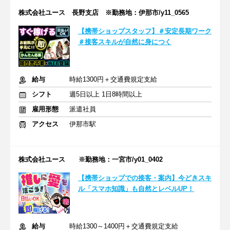
株式会社ユース 長野支店 ※勤務地：伊那市/y11_0565
【携帯ショップスタッフ】＃安定長期ワーク
＃接客スキルが自然に身につく
給与
時給1300円＋交通費規定支給
シフト
週5日以上 1日8時間以上
雇用形態
派遣社員
アクセス
伊那市駅
株式会社ユース ※勤務地：一宮市/y01_0402
【携帯ショップでの接客・案内】今どきスキ
ル「スマホ知識」も自然とレベルUP！
給与
時給1300～1400円＋交通費規定支給