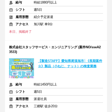
給与
時給1880円以上
シフト
週5日
雇用形態
紹介予定派遣
アクセス
旭川駅 車9分
本日、掲載終了
株式会社スタッフサービス・エンジニアリング (案件NO/sseA2
3533)
【製造STAFF】愛知県尾張旭市│《長期案件
☆》製品（小ねじ、ナット）の検査業務
給与
時給1450円以上
シフト
週5日
雇用形態
派遣社員
アクセス
三郷駅 徒歩20分