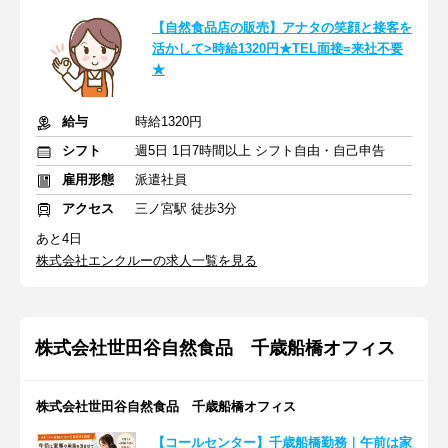
【自然食品店の販売】アナタの笑顔と接客を
活かして>時給1320円★TEL面接=来社不要
★
給与
時給1320円
シフト
週5日 1日7時間以上 シフト自由・自己申告
雇用形態
派遣社員
アクセス
三ノ宮駅 徒歩3分
あと4日
株式会社エンクルーの求人一覧を見る
株式会社世田谷自然食品 千歳船橋オフィス
株式会社世田谷自然食品 千歳船橋オフィス
【コールセンター】千歳船橋勤務｜午前は家