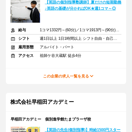
【英語の個別指導塾講師】夏だけの短期勤務
♪英語の基礎が分かればOK★週1コマ～◎
給与
1コマ1332円～(60分)／1コマ1913円～(90分) ※準備報告手当込み
シフト
週1日以上 1日1時間以上 シフト自由・自己申告
雇用形態
アルバイト・パート
アクセス
祖師ケ谷大蔵駅 徒歩4分
この企業の求人一覧を見る
株式会社早稲田アカデミー
早稲田アカデミー 個別進学館たまプラーザ校
【英語の先生(個別指導)】時給1500円スター