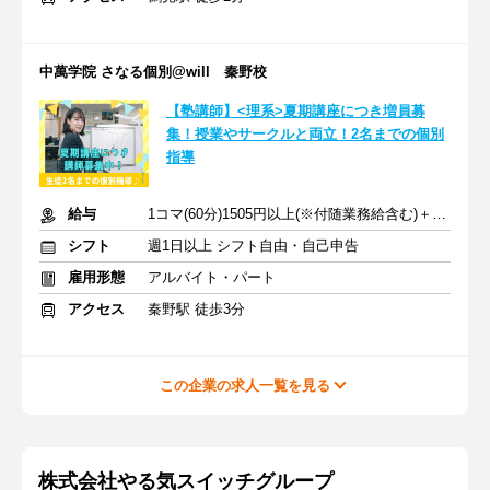
中萬学院 さなる個別@will 秦野校
【塾講師】<理系>夏期講座につき増員募
集！授業やサークルと両立！2名までの個別
指導
給与
1コマ(60分)1505円以上(※付随業務給含む)＋交通費
シフト
週1日以上 シフト自由・自己申告
雇用形態
アルバイト・パート
アクセス
秦野駅 徒歩3分
この企業の求人一覧を見る
株式会社やる気スイッチグループ