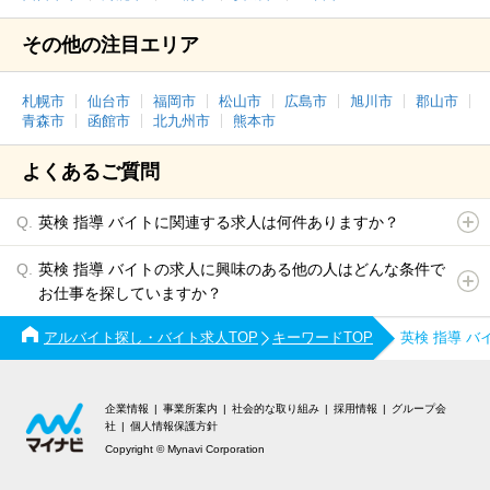
その他の注目エリア
札幌市
仙台市
福岡市
松山市
広島市
旭川市
郡山市
青森市
函館市
北九州市
熊本市
よくあるご質問
英検 指導 バイトに関連する求人は何件ありますか？
英検 指導 バイトの求人に興味のある他の人はどんな条件で
お仕事を探していますか？
アルバイト探し・バイト求人TOP
キーワードTOP
英検 指導 
企業情報
事業所案内
社会的な取り組み
採用情報
グループ会
社
個人情報保護方針
Copyright © Mynavi Corporation