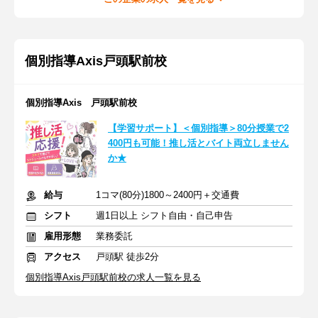
個別指導Axis戸頭駅前校
個別指導Axis 戸頭駅前校
【学習サポート】＜個別指導＞80分授業で2
400円も可能！推し活とバイト両立しません
か★
給与
1コマ(80分)1800～2400円＋交通費
シフト
週1日以上 シフト自由・自己申告
雇用形態
業務委託
アクセス
戸頭駅 徒歩2分
個別指導Axis戸頭駅前校の求人一覧を見る