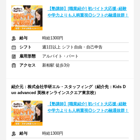
【塾講師】[職業紹介] 初バイト大応援♪経験
や学力よりも人柄重視◎シフトの融通抜群！
給与
時給1300円
シフト
週1日以上 シフト自由・自己申告
雇用形態
アルバイト・パート
アクセス
新柏駅 徒歩3分
紹介元：株式会社学研エル・スタッフィング（紹介先：Kids D
uo advanced 英検オンラインスクエア東京校）
【塾講師】[職業紹介] 初バイト大応援♪経験
や学力よりも人柄重視◎シフトの融通抜群！
給与
時給1300円