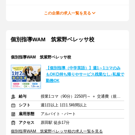
この企業の求人一覧を見る
個別指導WAM 筑紫野ベレッサ校
個別指導WAM 筑紫野ベレッサ校
【個別指導（中学英語）】週1～1コマのみ
もOK◎持ち帰りやサービス残業なし♪私服で
勤務OK
給与
授業1コマ（90分）2250円～ ＋ 交通費（規定あり）
シフト
週1日以上 1日1.5時間以上
雇用形態
アルバイト・パート
アクセス
原田駅 徒歩17分
個別指導WAM 筑紫野ベレッサ校の求人一覧を見る