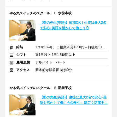
やる気スイッチのスクールＩＥ 水前寺校
【塾の先生(英語)】短期OK！生徒は最大2名
で安心♪英語を活かして働こう◎
給与
1コマ1824円（1授業90分1650円＋前後給10分174円）
シフト
週1日以上 1日1.5時間以上
雇用形態
アルバイト・パート
アクセス
新水前寺駅前駅 徒歩0分
やる気スイッチのスクールＩＥ 新舞子校
【塾の先生(英語)】生徒は最大2名で安心♪英
語を活かして働こう◎学生～幅広く活躍中！