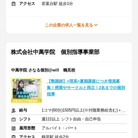
アクセス
若葉台駅 徒歩1分
この企業の求人一覧を見る
株式会社中萬学院 個別指導事業部
中萬学院 さなる個別@will 鶴見校
【塾講師】<理系>夏期講座につき増員募
集！授業やサークルと両立！2名までの個別
指導
給与
1コマ(60分)1505円以上(※付随業務給含む)＋交通費
シフト
週1日以上 シフト自由・自己申告
雇用形態
アルバイト・パート
アクセス
鶴見駅 徒歩2分