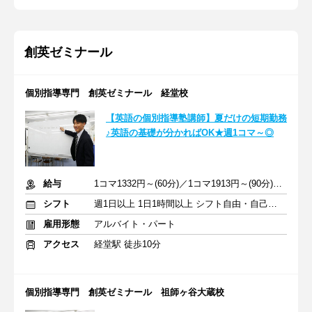
創英ゼミナール
個別指導専門 創英ゼミナール 経堂校
【英語の個別指導塾講師】夏だけの短期勤務
♪英語の基礎が分かればOK★週1コマ～◎
給与
1コマ1332円～(60分)／1コマ1913円～(90分) ※準備報告手当込み
シフト
週1日以上 1日1時間以上 シフト自由・自己申告
雇用形態
アルバイト・パート
アクセス
経堂駅 徒歩10分
個別指導専門 創英ゼミナール 祖師ヶ谷大蔵校