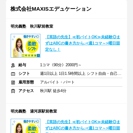
株式会社MAXISエデュケーション
明光義塾 秋川駅前教室
【英語の先生】≪初バイトOK≫未経験◎ま
ずはABCの書き方から♪<週1コマ～>曜日固
定なし！
給与
1コマ《90分》2000円～
シフト
週1日以上 1日1.5時間以上 シフト自由・自己申告
雇用形態
アルバイト・パート
アクセス
秋川駅 徒歩4分
明光義塾 湯河原駅前教室
【英語の先生】≪初バイトOK≫未経験◎ま
ずはABCの書き方から♪<週1コマ～>曜日固