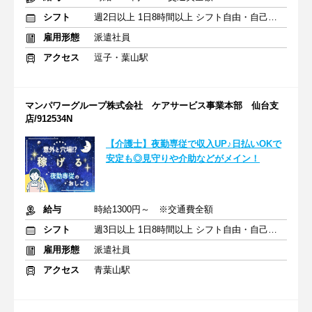
シフト
週2日以上 1日8時間以上 シフト自由・自己申告
雇用形態
派遣社員
アクセス
逗子・葉山駅
マンパワーグループ株式会社 ケアサービス事業本部 仙台支
店/912534N
【介護士】夜勤専従で収入UP♪日払いOKで
安定も◎見守りや介助などがメイン！
給与
時給1300円～ ※交通費全額
シフト
週3日以上 1日8時間以上 シフト自由・自己申告
雇用形態
派遣社員
アクセス
青葉山駅