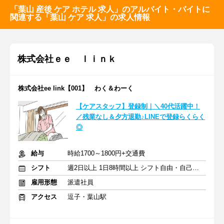
「葉山 産後 ケア ホテル 求人」のアルバイト・バイトに
関連する「葉山 ケア 求人」の求人情報
株式会社ｅｅ ｌｉｎｋ
株式会社ee link【001】 わく＆わーく
【ケアスタッフ】登録制｜＼40代活躍中！
／残業なし＆夕方退勤♪LINEで登録らくらく
◎
給与
時給1700～1800円+交通費
シフト
週2日以上 1日8時間以上 シフト自由・自己申告
雇用形態
派遣社員
アクセス
逗子・葉山駅