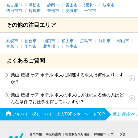
名古屋市
浜松市
静岡市
富士市
沼津市
岐阜市
四日市市
鈴鹿市
豊橋市
安城市
一宮市
その他の注目エリア
札幌市
仙台市
福岡市
松山市
広島市
旭川市
郡山市
青森市
函館市
北九州市
熊本市
よくあるご質問
葉山 産後 ケア ホテル 求人に関連する求人は何件あります
か？
葉山 産後 ケア ホテル 求人の求人に興味のある他の人はど
んな条件でお仕事を探していますか？
アルバイト探し・バイト求人TOP
キーワードTOP
葉山 産後 ケ
企業情報
事業所案内
社会的な取り組み
採用情報
グループ会