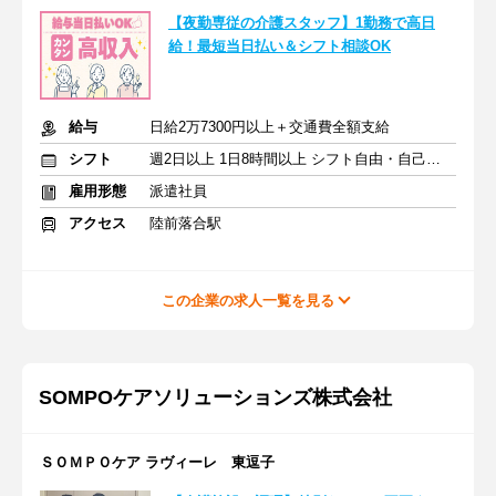
【夜勤専従の介護スタッフ】1勤務で高日
給！最短当日払い＆シフト相談OK
給与
日給2万7300円以上＋交通費全額支給
シフト
週2日以上 1日8時間以上 シフト自由・自己申告
雇用形態
派遣社員
アクセス
陸前落合駅
この企業の求人一覧を見る
SOMPOケアソリューションズ株式会社
ＳＯＭＰＯケア ラヴィーレ 東逗子