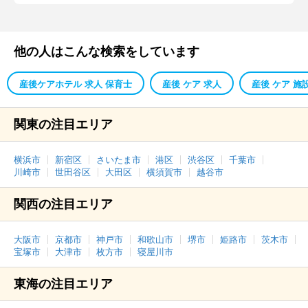
他の人はこんな検索をしています
産後ケアホテル 求人 保育士
産後 ケア 求人
産後 ケア 施
関東の注目エリア
横浜市
新宿区
さいたま市
港区
渋谷区
千葉市
川崎市
世田谷区
大田区
横須賀市
越谷市
関西の注目エリア
大阪市
京都市
神戸市
和歌山市
堺市
姫路市
茨木市
宝塚市
大津市
枚方市
寝屋川市
東海の注目エリア