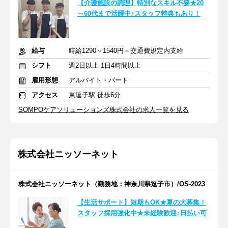
【介護施設の調理】特別なスキル不要★20
～60代まで活躍中♪スタッフ特典もあり！
給与
時給1290～1540円＋交通費規定内支給
シフト
週2日以上 1日4時間以上
雇用形態
アルバイト・パート
アクセス
東逗子駅 徒歩6分
SOMPOケアソリューションズ株式会社の求人一覧を見る
株式会社ニッソーネット
株式会社ニッソーネット（勤務地：神奈川県逗子市）/OS-2023
【生活サポート】短期もOK★夏の大募集！
スタッフ採用強化中★未経験歓迎♪日払い可