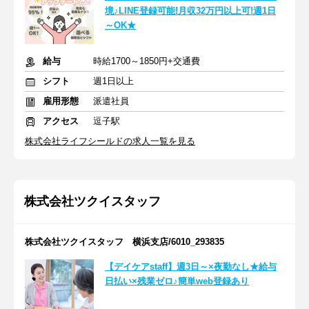
境♪LINE登録可能!月収32万円以上可!週1日
～OK★
給与
時給1700～1850円+交通費
シフト
週1日以上
雇用形態
派遣社員
アクセス
逗子駅
株式会社ライフシールドの求人一覧を見る
株式会社ツクイスタッフ
株式会社ツクイスタッフ 横浜支店/6010_293835
【デイケアstaff】週3日～×夜勤なし★給与
日払い×残業ゼロ♪簡単web登録あり