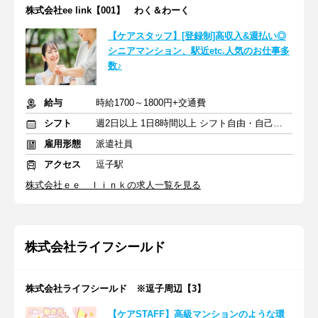
株式会社ee link【001】 わく＆わーく
【ケアスタッフ】[登録制]高収入&週払い◎
シニアマンション、駅近etc.人気のお仕事多
数♪
給与
時給1700～1800円+交通費
シフト
週2日以上 1日8時間以上 シフト自由・自己申告
雇用形態
派遣社員
アクセス
逗子駅
株式会社ｅｅ ｌｉｎｋの求人一覧を見る
株式会社ライフシールド
株式会社ライフシールド ※逗子周辺【3】
【ケアSTAFF】高級マンションのような環