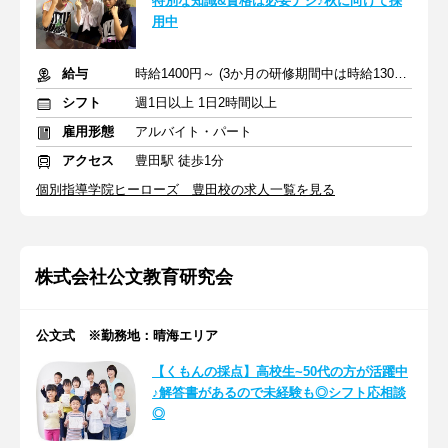
特別な知識&資格は必要ナシ♪秋に向けて採
用中
給与
時給1400円～ (3か月の研修期間中は時給1300円)
シフト
週1日以上 1日2時間以上
雇用形態
アルバイト・パート
アクセス
豊田駅 徒歩1分
個別指導学院ヒーローズ 豊田校の求人一覧を見る
株式会社公文教育研究会
公文式 ※勤務地：晴海エリア
【くもんの採点】高校生~50代の方が活躍中
♪解答書があるので未経験も◎シフト応相談
◎