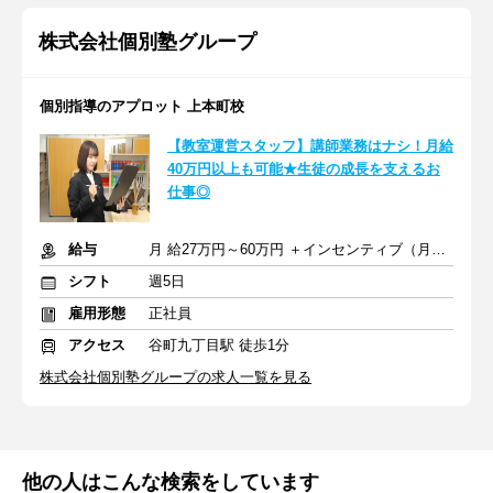
株式会社個別塾グループ
個別指導のアプロット 上本町校
【教室運営スタッフ】講師業務はナシ！月給
40万円以上も可能★生徒の成長を支えるお
仕事◎
給与
月 給27万円～60万円 ＋インセンティブ（月平均10万円）＋諸手当
シフト
週5日
雇用形態
正社員
アクセス
谷町九丁目駅 徒歩1分
株式会社個別塾グループの求人一覧を見る
他の人はこんな検索をしています