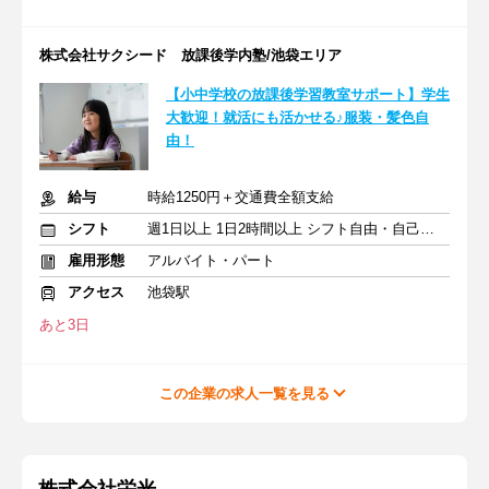
株式会社サクシード 放課後学内塾/池袋エリア
【小中学校の放課後学習教室サポート】学生
大歓迎！就活にも活かせる♪服装・髪色自
由！
給与
時給1250円＋交通費全額支給
シフト
週1日以上 1日2時間以上 シフト自由・自己申告
雇用形態
アルバイト・パート
アクセス
池袋駅
あと3日
この企業の求人一覧を見る