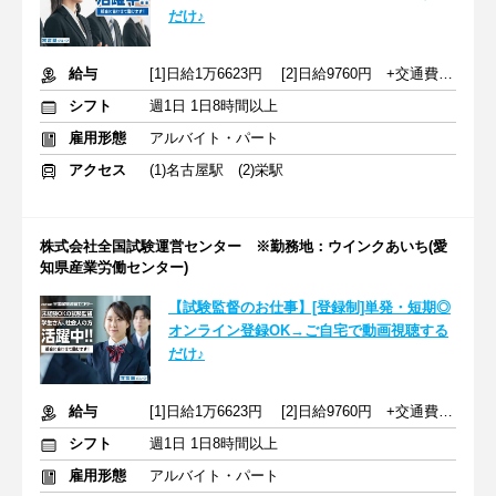
だけ♪
給与
[1]日給1万6623円 [2]日給9760円 +交通費規定支給
シフト
週1日 1日8時間以上
雇用形態
アルバイト・パート
アクセス
(1)名古屋駅 (2)栄駅
株式会社全国試験運営センター ※勤務地：ウインクあいち(愛
知県産業労働センター)
【試験監督のお仕事】[登録制]単発・短期◎
オンライン登録OK→ご自宅で動画視聴する
だけ♪
給与
[1]日給1万6623円 [2]日給9760円 +交通費規定支給
シフト
週1日 1日8時間以上
雇用形態
アルバイト・パート