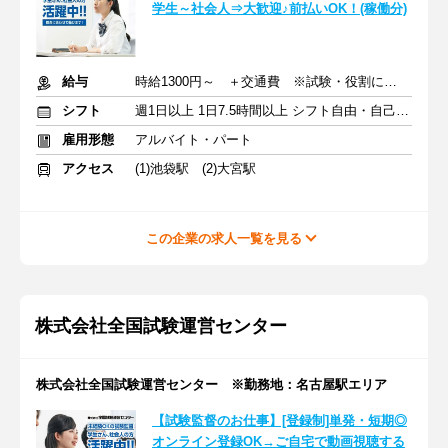
学生～社会人⇒大歓迎♪前払いOK！(稼働分)
給与
時給1300円～ ＋交通費 ※試験・役割により手当あり
シフト
週1日以上 1日7.5時間以上 シフト自由・自己申告
雇用形態
アルバイト・パート
アクセス
(1)池袋駅 (2)大宮駅
この企業の求人一覧を見る
株式会社全国試験運営センター
株式会社全国試験運営センター ※勤務地：名古屋駅エリア
【試験監督のお仕事】[登録制]単発・短期◎
オンライン登録OK→ご自宅で動画視聴する