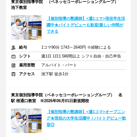
東京個別指導学院 （ベネッセコーポレーショングループ）
池下教室
【個別指導の塾講師】<週1コマ>現役学生活
躍中★バイトデビューも歓迎!新しい仲間が
できる
給与
1コマ90分:1743～2640円 ※経験による
シフト
週1日 1日1.5時間以上 シフト自由・自己申告
雇用形態
アルバイト・パート
アクセス
池下駅 徒歩1分
東京個別指導学院（ベネッセコーポレーショングループ） 名
駅 桜通口教室 ※2026年06月01日新規開校
【個別指導の塾講師】<週1コマ>オープニン
グ★現役の大学生活躍中！バイトデビュー歓
迎◎