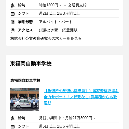
給与
時給1300円～ ＋ 交通費支給
シフト
週2日以上 1日3時間以上
雇用形態
アルバイト・パート
アクセス
(1)勝どき駅 (2)豊洲駅
株式会社公文教育研究会の求人一覧を見る
東福岡自動車学校
東福岡自動車学校
【教習所の見習い指導員】＼国家資格取得を
全力サポート！／転勤なし♪異業種からも歓
迎◎
給与
見習い期間中：月給21万3000円～
シフト
週5日以上 1日6時間以上