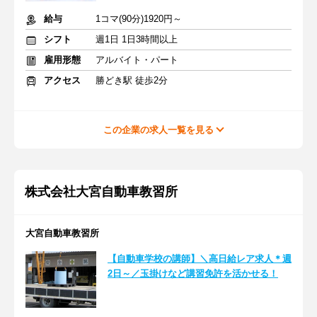
給与
1コマ(90分)1920円～
シフト
週1日 1日3時間以上
雇用形態
アルバイト・パート
アクセス
勝どき駅 徒歩2分
この企業の求人一覧を見る
株式会社大宮自動車教習所
大宮自動車教習所
【自動車学校の講師】＼高日給レア求人＊週
2日～／玉掛けなど講習免許を活かせる！