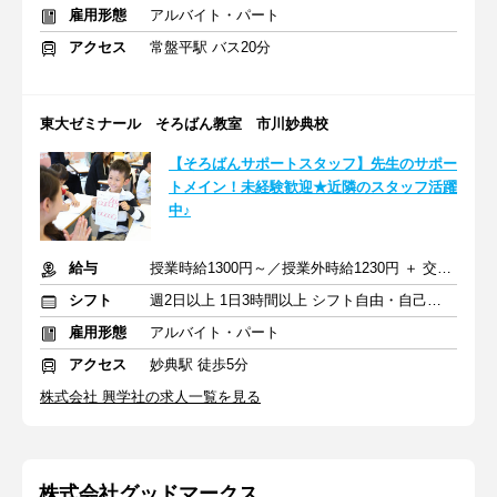
雇用形態
アルバイト・パート
アクセス
常盤平駅 バス20分
東大ゼミナール そろばん教室 市川妙典校
【そろばんサポートスタッフ】先生のサポー
トメイン！未経験歓迎★近隣のスタッフ活躍
中♪
給与
授業時給1300円～／授業外時給1230円 ＋ 交通費全額支給
シフト
週2日以上 1日3時間以上 シフト自由・自己申告
雇用形態
アルバイト・パート
アクセス
妙典駅 徒歩5分
株式会社 興学社の求人一覧を見る
株式会社グッドマークス