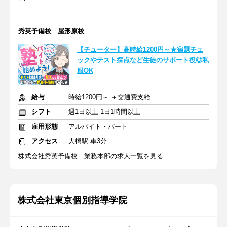
秀英予備校 屋形原校
【チューター】高時給1200円～★宿題チェ
ックやテスト採点など生徒のサポート役◎私
服OK
給与
時給1200円～ ＋交通費支給
シフト
週1日以上 1日1時間以上
雇用形態
アルバイト・パート
アクセス
大橋駅 車3分
株式会社秀英予備校 業務本部の求人一覧を見る
株式会社東京個別指導学院