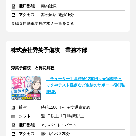
雇用形態
契約社員
アクセス
舞松原駅 徒歩15分
東福岡自動車学校の求人一覧を見る
株式会社秀英予備校 業務本部
秀英予備校 石狩花川校
【チューター】高時給1200円～★宿題チェ
ックやテスト採点など生徒のサポート役◎私
服OK
給与
時給1200円～ ＋交通費支給
シフト
週1日以上 1日1時間以上
雇用形態
アルバイト・パート
アクセス
麻生駅 バス20分