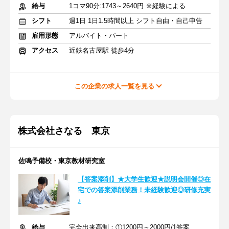
給与
1コマ90分:1743～2640円 ※経験による
シフト
週1日 1日1.5時間以上 シフト自由・自己申告
雇用形態
アルバイト・パート
アクセス
近鉄名古屋駅 徒歩4分
この企業の求人一覧を見る
株式会社さなる 東京
佐鳴予備校・東京教材研究室
【答案添削】★大学生歓迎★説明会開催◎在
宅での答案添削業務！未経験歓迎◎研修充実
♪
給与
完全出来高制：①1200円～2000円/1答案 ②2000円～4000円/1答案