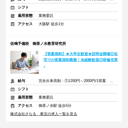
シフト
雇用形態
業務委託
アクセス
大阪駅 徒歩1分
佐鳴予備校 御茶ノ水教育研究所
【答案添削】★大学生歓迎★説明会開催◎在
宅での答案添削業務！未経験歓迎◎研修充実
♪
給与
完全出来高制：①1200円～2000円/1答案 ②2000円～4000円/1答案
シフト
雇用形態
業務委託
アクセス
御茶ノ水駅 徒歩5分
株式会社さなる 東京の求人一覧を見る