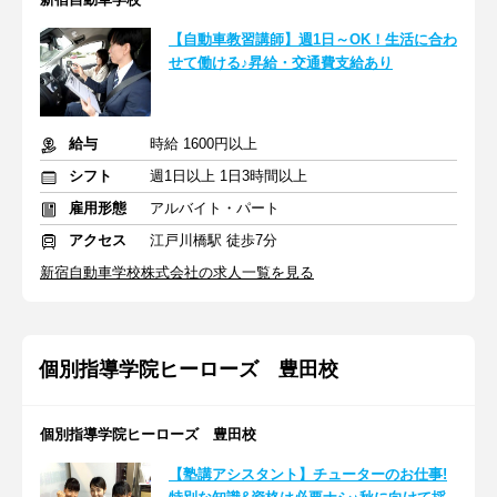
【自動車教習講師】週1日～OK！生活に合わ
せて働ける♪昇給・交通費支給あり
給与
時給 1600円以上
シフト
週1日以上 1日3時間以上
雇用形態
アルバイト・パート
アクセス
江戸川橋駅 徒歩7分
新宿自動車学校株式会社の求人一覧を見る
個別指導学院ヒーローズ 豊田校
個別指導学院ヒーローズ 豊田校
【塾講アシスタント】チューターのお仕事!