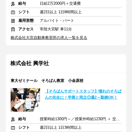
給与
日給2万2000円＋交通費
シフト
週2日以上 1日8時間以上
雇用形態
アルバイト・パート
アクセス
常陸大宮駅 車11分
株式会社大宮自動車教習所の求人一覧を見る
株式会社 興学社
東大ゼミナール そろばん教室 小金原校
【そろばんサポートスタッフ】憧れのそろば
んの先生に！学業と両立◎週2～勤務OK！
給与
授業時給1300円～／授業外時給1230円 ＋ 交通費全額支給
シフト
週2日以上 1日3時間以上