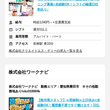
ニング募集>未経験OK！シフトの融通◎社
割あり♪
給与
時給1240円～+交通費支給
シフト
週3日以上
雇用形態
アルバイト・パート
アクセス
若林駅 車10分
株式会社クリエイトエス・ディーの求人一覧を見る
株式会社ワークナビ
株式会社ワークナビ 勤務エリア：愛知県豊田市 ※その他勤
務地あり/okz010004k
【軽作業スタッフ】≪登録制≫土日休み×未
経験OK！履歴書不要ですぐ働けます！日払