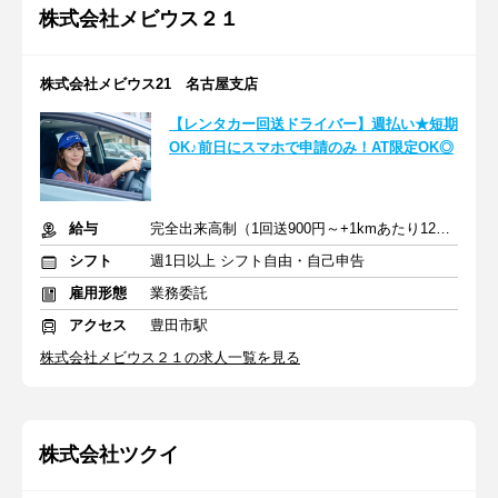
株式会社メビウス２１
株式会社メビウス21 名古屋支店
【レンタカー回送ドライバー】週払い★短期
OK♪前日にスマホで申請のみ！AT限定OK◎
給与
完全出来高制（1回送900円～+1kmあたり12円～）＋交通費
シフト
週1日以上 シフト自由・自己申告
雇用形態
業務委託
アクセス
豊田市駅
株式会社メビウス２１の求人一覧を見る
株式会社ツクイ