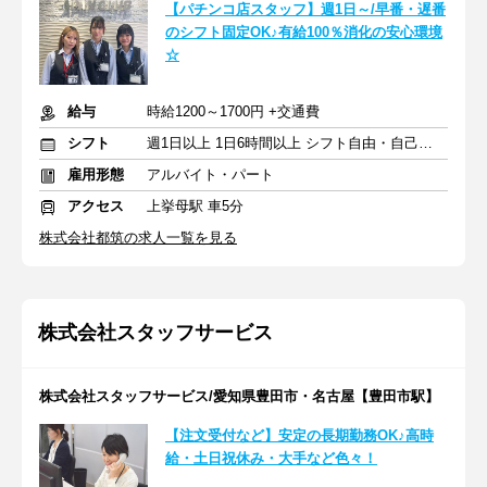
【パチンコ店スタッフ】週1日～/早番・遅番
のシフト固定OK♪有給100％消化の安心環境
☆
給与
時給1200～1700円 +交通費
シフト
週1日以上 1日6時間以上 シフト自由・自己申告
雇用形態
アルバイト・パート
アクセス
上挙母駅 車5分
株式会社都筑の求人一覧を見る
株式会社スタッフサービス
株式会社スタッフサービス/愛知県豊田市・名古屋【豊田市駅】
【注文受付など】安定の長期勤務OK♪高時
給・土日祝休み・大手など色々！