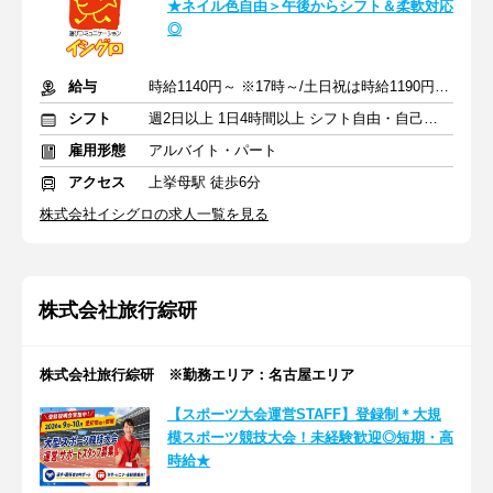
★ネイル色自由＞午後からシフト＆柔軟対応
◎
給与
時給1140円～ ※17時～/土日祝は時給1190円～ +交通費
シフト
週2日以上 1日4時間以上 シフト自由・自己申告
雇用形態
アルバイト・パート
アクセス
上挙母駅 徒歩6分
株式会社イシグロの求人一覧を見る
株式会社旅行綜研
株式会社旅行綜研 ※勤務エリア：名古屋エリア
【スポーツ大会運営STAFF】登録制＊大規
模スポーツ競技大会！未経験歓迎◎短期・高
時給★