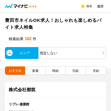
保存
履歴
豊田市ネイルOK求人！おしゃれも楽しめるバ
イト求人特集
162
検索結果
件
エリア
指定しない
おすすめ
新着
時給
日給
月給
株式会社都筑
リブレ-遊援館