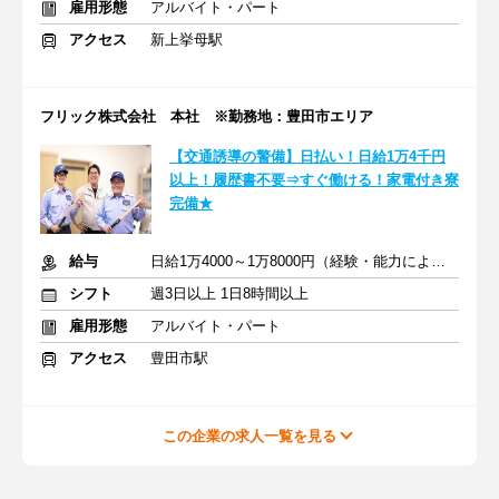
雇用形態
アルバイト・パート
アクセス
新上挙母駅
フリック株式会社 本社 ※勤務地：豊田市エリア
【交通誘導の警備】日払い！日給1万4千円
以上！履歴書不要⇒すぐ働ける！家電付き寮
完備★
給与
日給1万4000～1万8000円（経験・能力による）
シフト
週3日以上 1日8時間以上
雇用形態
アルバイト・パート
アクセス
豊田市駅
この企業の求人一覧を見る