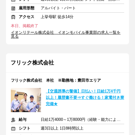
雇用形態
アルバイト・パート
アクセス
上挙母駅 徒歩14分
本日、掲載終了
イオンリテール株式会社 イオンモバイル事業部の求人一覧を
見る
フリック株式会社
フリック株式会社 本社 ※勤務地：豊田市エリア
【交通誘導の警備】日払い！日給1万4千円
以上！履歴書不要⇒すぐ働ける！家電付き寮
完備★
給与
日給1万4000～1万8000円（経験・能力による）
シフト
週3日以上 1日8時間以上