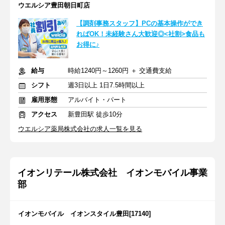
ウエルシア豊田朝日町店
【調剤事務スタッフ】PCの基本操作ができ
ればOK！未経験さん大歓迎◎<社割>食品も
お得に♪
給与
時給1240円～1260円 ＋ 交通費支給
シフト
週3日以上 1日7.5時間以上
雇用形態
アルバイト・パート
アクセス
新豊田駅 徒歩10分
ウエルシア薬局株式会社の求人一覧を見る
イオンリテール株式会社 イオンモバイル事業
部
イオンモバイル イオンスタイル豊田[17140]