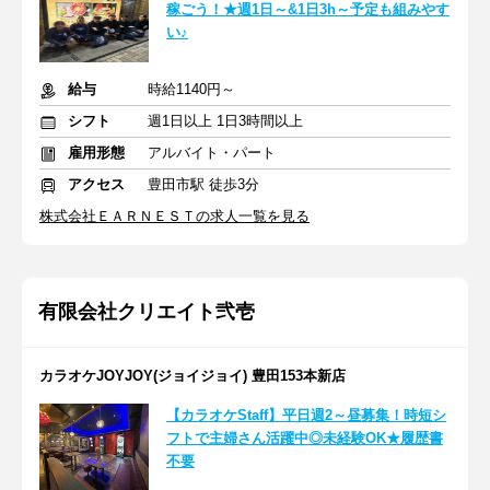
稼ごう！★週1日～&1日3h～予定も組みやす
い♪
給与
時給1140円～
シフト
週1日以上 1日3時間以上
雇用形態
アルバイト・パート
アクセス
豊田市駅 徒歩3分
株式会社ＥＡＲＮＥＳＴの求人一覧を見る
有限会社クリエイト弐壱
カラオケJOYJOY(ジョイジョイ) 豊田153本新店
【カラオケStaff】平日週2～昼募集！時短シ
フトで主婦さん活躍中◎未経験OK★履歴書
不要