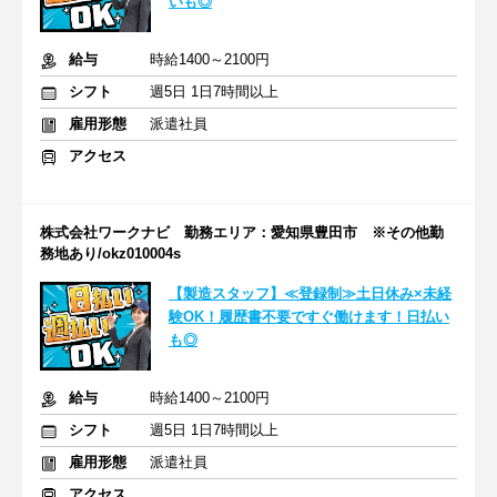
いも◎
給与
時給1400～2100円
シフト
週5日 1日7時間以上
雇用形態
派遣社員
アクセス
株式会社ワークナビ 勤務エリア：愛知県豊田市 ※その他勤
務地あり/okz010004s
【製造スタッフ】≪登録制≫土日休み×未経
験OK！履歴書不要ですぐ働けます！日払い
も◎
給与
時給1400～2100円
シフト
週5日 1日7時間以上
雇用形態
派遣社員
アクセス