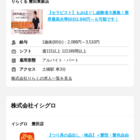
りらくる 豊田東新店
【セラピスト】もみほぐし経験者大募集！業
界最高水準60分2,840円～も可能です！
給与
1施術(60分)：2,088円～3,510円
シフト
週1日以上 1日1時間以上
雇用形態
アルバイト・パート
アクセス
土橋駅 車3分
株式会社りらくの求人一覧を見る
株式会社イシグロ
イシグロ 豊田店
【つり具の品出し・検品】＜髪型・髪色自由