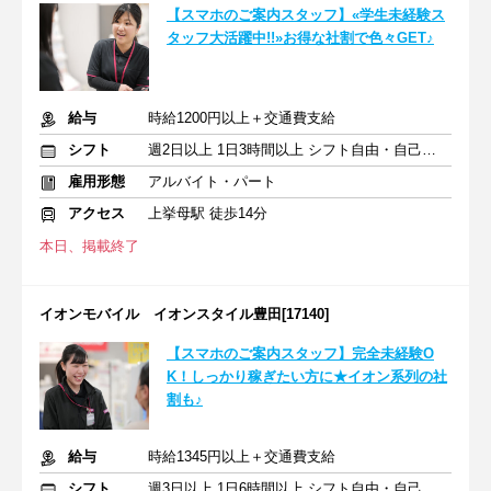
【スマホのご案内スタッフ】«学生未経験ス
タッフ大活躍中!!»お得な社割で色々GET♪
給与
時給1200円以上＋交通費支給
シフト
週2日以上 1日3時間以上 シフト自由・自己申告
雇用形態
アルバイト・パート
アクセス
上挙母駅 徒歩14分
本日、掲載終了
イオンモバイル イオンスタイル豊田[17140]
【スマホのご案内スタッフ】完全未経験O
K！しっかり稼ぎたい方に★イオン系列の社
割も♪
給与
時給1345円以上＋交通費支給
シフト
週3日以上 1日6時間以上 シフト自由・自己申告