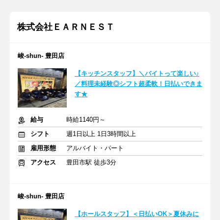
株式会社ＥＡＲＮＥＳＴ
峻‐shun‐ 豊田店
【キッチンスタッフ】＼バイトって楽しい♪
／料理未経験◎シフト超柔軟！日払いできま
す★
給与
時給1140円～
シフト
週1日以上 1日3時間以上
雇用形態
アルバイト・パート
アクセス
豊田市駅 徒歩3分
峻‐shun‐ 豊田店
【ホールスタッフ】＜日払いOK＞夏休みに