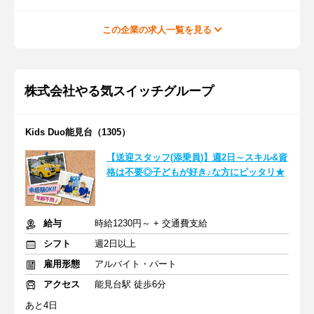
この企業の求人一覧を見る
株式会社やる気スイッチグループ
Kids Duo能見台（1305）
【送迎スタッフ(添乗員)】週2日～スキル&資
格は不要◎子どもが好き♪な方にピッタリ★
給与
時給1230円～ + 交通費支給
シフト
週2日以上
雇用形態
アルバイト・パート
アクセス
能見台駅 徒歩6分
あと4日