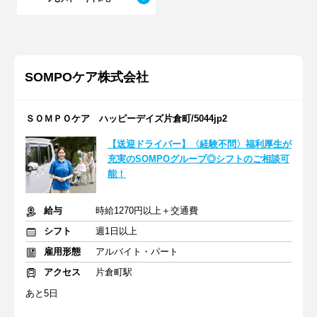
SOMPOケア株式会社
ＳＯＭＰＯケア ハッピーデイズ片倉町/5044jp2
【送迎ドライバー】〈経験不問〉福利厚生が
充実のSOMPOグループ◎シフトのご相談可
能！
給与
時給1270円以上＋交通費
シフト
週1日以上
雇用形態
アルバイト・パート
アクセス
片倉町駅
あと5日