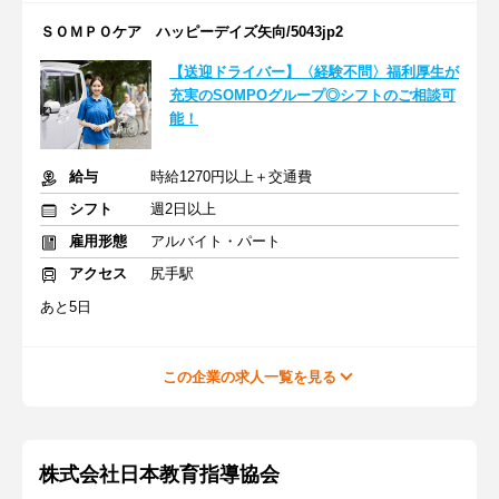
ＳＯＭＰＯケア ハッピーデイズ矢向/5043jp2
【送迎ドライバー】〈経験不問〉福利厚生が
充実のSOMPOグループ◎シフトのご相談可
能！
給与
時給1270円以上＋交通費
シフト
週2日以上
雇用形態
アルバイト・パート
アクセス
尻手駅
あと5日
この企業の求人一覧を見る
株式会社日本教育指導協会