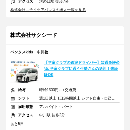
アクセス
溝の口駅 徒歩7分
株式会社ニチイケアパレスの求人一覧を見る
株式会社サクシード
ペンタスkids 中川校
【学童クラブの送迎ドライバー】普通免許必
須♪学童クラブに通う生徒さんの送迎！未経
験OK
給与
時給1300円～+交通費
シフト
週1日以上 1日2時間以上 シフト自由・自己申告
雇用形態
アルバイト・パート
アクセス
中川駅 徒歩2分
あと5日