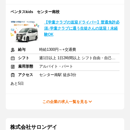
ペンタスkids センター南校
【学童クラブの送迎ドライバー】普通免許必
須♪学童クラブに通う生徒さんの送迎！未経
験OK
給与
時給1300円～+交通費
シフト
週1日以上 1日2時間以上 シフト自由・自己申告
雇用形態
アルバイト・パート
アクセス
センター南駅 徒歩3分
あと5日
この企業の求人一覧を見る
株式会社サロンデイ