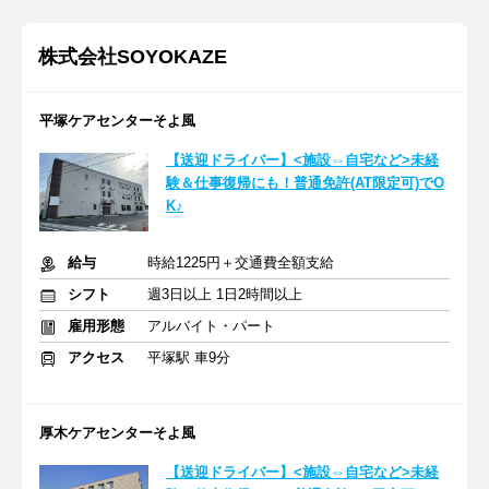
株式会社SOYOKAZE
平塚ケアセンターそよ風
【送迎ドライバー】<施設⇔自宅など>未経
験＆仕事復帰にも！普通免許(AT限定可)でO
K♪
給与
時給1225円＋交通費全額支給
シフト
週3日以上 1日2時間以上
雇用形態
アルバイト・パート
アクセス
平塚駅 車9分
厚木ケアセンターそよ風
【送迎ドライバー】<施設⇔自宅など>未経