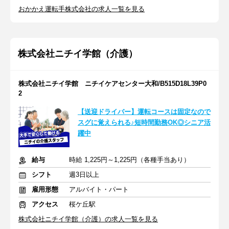
おかかえ運転手株式会社の求人一覧を見る
株式会社ニチイ学館（介護）
株式会社ニチイ学館 ニチイケアセンター大和/B515D18L39P0
2
【送迎ドライバー】運転コースは固定なので
スグに覚えられる♪短時間勤務OK◎シニア活
躍中
給与
時給 1,225円～1,225円（各種手当あり）
シフト
週3日以上
雇用形態
アルバイト・パート
アクセス
桜ケ丘駅
株式会社ニチイ学館（介護）の求人一覧を見る