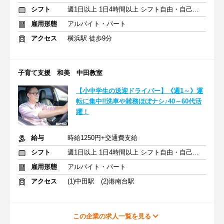
シフト
週1日以上 1日4時間以上 シフト自由・自己申告
雇用形態
アルバイト・パート
アクセス
横浜駅 徒歩9分
子育て支援 和美 中田教室
【小中学生の送迎ドライバー】《週1～》運
転に集中!!洗車や雑務ほぼナシ♪40～60代活
躍！
給与
時給1250円+交通費支給
シフト
週1日以上 1日4時間以上 シフト自由・自己申告
雇用形態
アルバイト・パート
アクセス
(1)中田駅 (2)港南台駅
この企業の求人一覧を見る