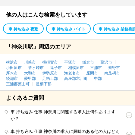
他の人はこんな検索をしています
車 持ち込み 夜勤
車 持ち込み バイト
車 持ち込み 業務委
「神奈川駅」周辺のエリア
横浜市
川崎市
横須賀市
平塚市
鎌倉市
藤沢市
小田原市
茅ヶ崎市
逗子市
相模原市
三浦市
秦野市
厚木市
大和市
伊勢原市
海老名市
座間市
南足柄市
綾瀬市
愛甲郡
足柄上郡
高座郡寒川町
中郡
三浦郡葉山町
足柄下郡
よくあるご質問
車 持ち込み 仕事 神奈川に関連する求人は何件あります
か？
車 持ち込み 仕事 神奈川の求人に興味のある他の人はどん