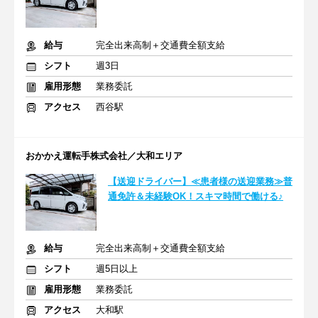
給与
完全出来高制＋交通費全額支給
シフト
週3日
雇用形態
業務委託
アクセス
西谷駅
おかかえ運転手株式会社／大和エリア
【送迎ドライバー】≪患者様の送迎業務≫普
通免許＆未経験OK！スキマ時間で働ける♪
給与
完全出来高制＋交通費全額支給
シフト
週5日以上
雇用形態
業務委託
アクセス
大和駅