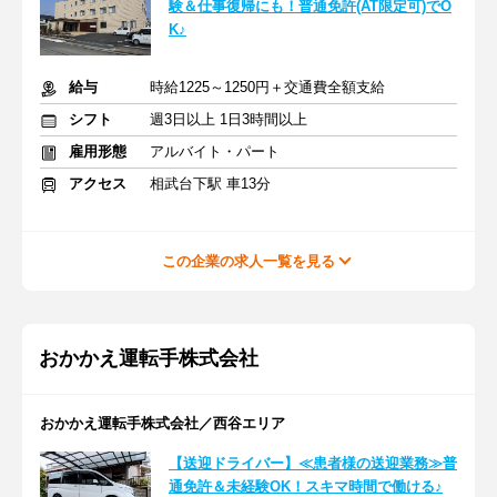
験＆仕事復帰にも！普通免許(AT限定可)でO
K♪
給与
時給1225～1250円＋交通費全額支給
シフト
週3日以上 1日3時間以上
雇用形態
アルバイト・パート
アクセス
相武台下駅 車13分
この企業の求人一覧を見る
おかかえ運転手株式会社
おかかえ運転手株式会社／西谷エリア
【送迎ドライバー】≪患者様の送迎業務≫普
通免許＆未経験OK！スキマ時間で働ける♪