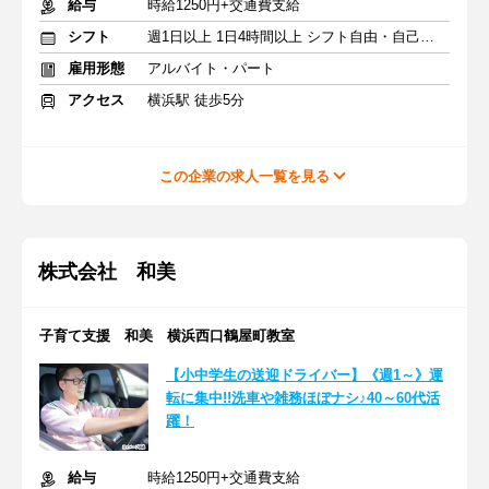
給与
時給1250円+交通費支給
シフト
週1日以上 1日4時間以上 シフト自由・自己申告
雇用形態
アルバイト・パート
アクセス
横浜駅 徒歩5分
この企業の求人一覧を見る
株式会社 和美
子育て支援 和美 横浜西口鶴屋町教室
【小中学生の送迎ドライバー】《週1～》運
転に集中!!洗車や雑務ほぼナシ♪40～60代活
躍！
給与
時給1250円+交通費支給