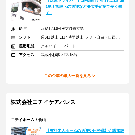
【送迎ドライバー】運転免許があれば未経験
OK！施設への送迎など◆大手企業で長く働
く♪
給与
時給1230円 +交通費支給
シフト
週3日以上 1日4時間以上 シフト自由・自己申告
雇用形態
アルバイト・パート
アクセス
武蔵小杉駅 バス15分
この企業の求人一覧を見る
株式会社ニチイケアパレス
ニチイホーム大倉山
【有料老人ホームの送迎や用務職】介護施設