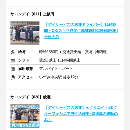
サロンデイ【011】上飯田
【デイサービスの送迎ドライバー】1日4時
間～OK!スキマ時間に地域貢献◎未経験OK!
平日のみ
給与
時給1350円＋交通費支給＋賞与（年2回）
シフト
週2日以上 1日4時間以上
雇用形態
アルバイト・パート
アクセス
いずみ中央駅 徒歩19分
サロンデイ【026】綾瀬
【デイサービスの送迎】≪クリエイトSDグ
ループ≫シニア男性活躍中♪普通車の運転の
み！