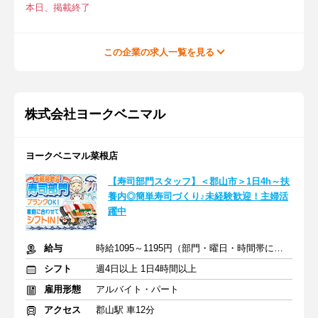
本日、掲載終了
この企業の求人一覧を見る
株式会社ヨークベニマル
ヨークベニマル菜根店
【寿司部門スタッフ】＜郡山市＞1日4h～扶
養内◎簡単寿司づくり♪未経験歓迎！主婦活
躍中
給与
時給1095～1195円（部門・曜日・時間帯による）＋交通費
シフト
週4日以上 1日4時間以上
雇用形態
アルバイト・パート
アクセス
郡山駅 車12分