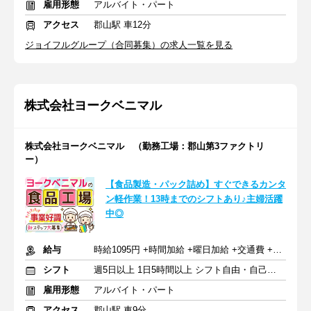
雇用形態
アルバイト・パート
アクセス
郡山駅 車12分
ジョイフルグループ（合同募集）の求人一覧を見る
株式会社ヨークベニマル
株式会社ヨークベニマル （勤務工場：郡山第3ファクトリ
ー）
【食品製造・パック詰め】すぐできるカンタ
ン軽作業！13時までのシフトあり♪主婦活躍
中◎
給与
時給1095円 +時間加給 +曜日加給 +交通費 +賞与（年2回）
シフト
週5日以上 1日5時間以上 シフト自由・自己申告
雇用形態
アルバイト・パート
アクセス
郡山駅 車9分