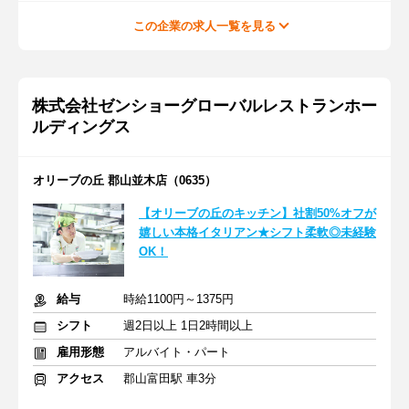
この企業の求人一覧を見る
株式会社ゼンショーグローバルレストランホー
ルディングス
オリーブの丘 郡山並木店（0635）
【オリーブの丘のキッチン】社割50%オフが
嬉しい本格イタリアン★シフト柔軟◎未経験
OK！
給与
時給1100円～1375円
シフト
週2日以上 1日2時間以上
雇用形態
アルバイト・パート
アクセス
郡山富田駅 車3分