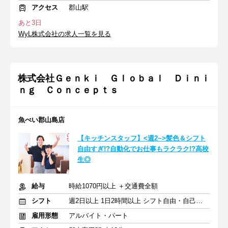
アクセス
郡山駅
あと3日
WyL株式会社の求人一覧を見る
株式会社Ｇｅｎｋｉ Ｇｌｏｂａｌ Ｄｉｎｉ
ｎｇ Ｃｏｎｃｅｐｔｓ
魚べい郡山島店
【キッチンスタッフ】<週2~>髪色＆シフト
自由すぎ!?自動化でお仕事もラクラク!?高校
生◎
給与
時給1070円以上 ＋交通費全額
シフト
週2日以上 1日2時間以上 シフト自由・自己申告
雇用形態
アルバイト・パート