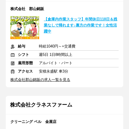
株式会社 郡山銘販
【倉庫内作業スタッフ】年間休日118日＆残
業なしで帰れます♪裏方の作業です！女性活
躍中
給与
時給1040円～+交通費
シフト
週5日 1日8時間以上
雇用形態
アルバイト・パート
アクセス
安積永盛駅 車3分
株式会社郡山銘販の求人一覧を見る
株式会社クラネスファーム
クリーニング ベル 金屋店