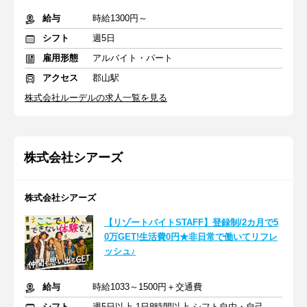
給与
時給1300円～
シフト
週5日
雇用形態
アルバイト・パート
アクセス
郡山駅
株式会社ルーデルの求人一覧を見る
株式会社シアーズ
株式会社シアーズ
【リゾートバイトSTAFF】登録制/2カ月で5
0万GET!生活費0円★非日常で働いてリフレ
ッシュ♪
給与
時給1033～1500円＋交通費
シフト
週5日以上 1日8時間以上 シフト自由・自己申告