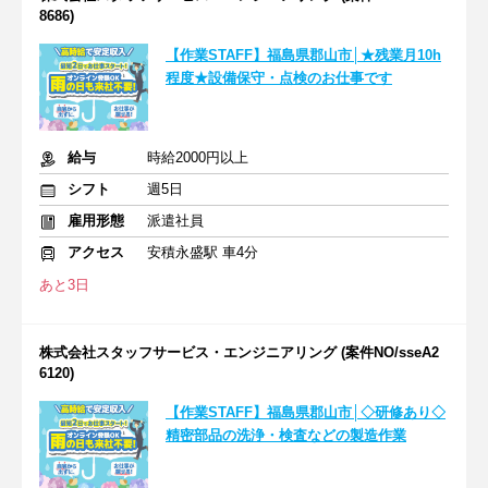
8686)
【作業STAFF】福島県郡山市│★残業月10h
程度★設備保守・点検のお仕事です
給与
時給2000円以上
シフト
週5日
雇用形態
派遣社員
アクセス
安積永盛駅 車4分
あと3日
株式会社スタッフサービス・エンジニアリング (案件NO/sseA2
6120)
【作業STAFF】福島県郡山市│◇研修あり◇
精密部品の洗浄・検査などの製造作業