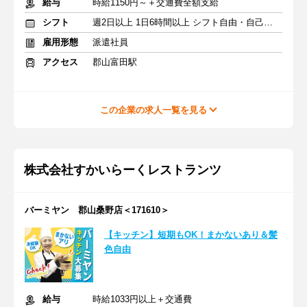
給与
時給1150円～＋交通費全額支給
シフト
週2日以上 1日6時間以上 シフト自由・自己申告
雇用形態
派遣社員
アクセス
郡山富田駅
この企業の求人一覧を見る
株式会社すかいらーくレストランツ
バーミヤン 郡山桑野店＜171610＞
【キッチン】短期もOK！まかないあり＆髪
色自由
給与
時給1033円以上＋交通費