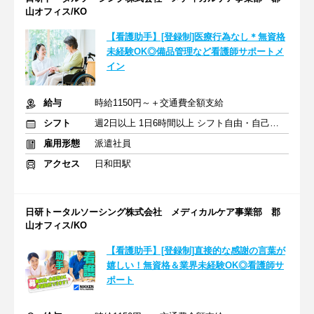
山オフィス/KO
【看護助手】[登録制]医療行為なし＊無資格
未経験OK◎備品管理など看護師サポートメ
イン
給与
時給1150円～＋交通費全額支給
シフト
週2日以上 1日6時間以上 シフト自由・自己申告
雇用形態
派遣社員
アクセス
日和田駅
日研トータルソーシング株式会社 メディカルケア事業部 郡
山オフィス/KO
【看護助手】[登録制]直接的な感謝の言葉が
嬉しい！無資格＆業界未経験OK◎看護師サ
ポート