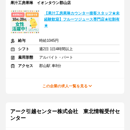
果汁工房果琳 イオンタウン郡山店
【果汁工房果琳カウンター接客スタッフ★未
経験歓迎】フルーツジュース専門店★社割有
★
給与
時給1045円
シフト
週2日 1日4時間以上
雇用形態
アルバイト・パート
アクセス
郡山駅 車8分
この企業の求人一覧を見る
アーク引越センター株式会社 東北情報受付セ
ンター