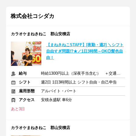
株式会社コシダカ
カラオケまねきねこ 郡山安積店
【まねきねこSTAFF】[夜勤・週2] ＼シフト
自由すぎ問題!?★／1日3時間～OK◎髪色自
由！
給与
時給1300円以上（深夜手当含む） ＋交通費支給
シフト
週2日 1日3時間以上 シフト自由・自己申告
雇用形態
アルバイト・パート
アクセス
安積永盛駅 車6分
あと3日
カラオケまねきねこ 郡山安積店