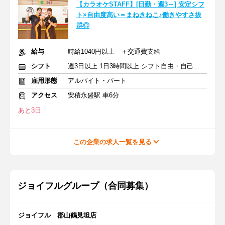
【カラオケSTAFF】[日勤・週3～] 安定シフ
ト×自由度高い＝まねきねこ♪働きやすさ抜
群◎
給与
時給1040円以上 ＋交通費支給
シフト
週3日以上 1日3時間以上 シフト自由・自己申告
雇用形態
アルバイト・パート
アクセス
安積永盛駅 車6分
あと3日
この企業の求人一覧を見る
ジョイフルグループ（合同募集）
ジョイフル 郡山鶴見坦店