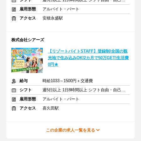
雇用形態
アルバイト・パート
アクセス
安積永盛駅
株式会社シアーズ
【リゾートバイトSTAFF】登録制/全国の観
光地で住み込みOK!2カ月で50万GET!生活費
0円★
給与
時給1033～1500円＋交通費
シフト
週5日以上 1日8時間以上 シフト自由・自己申告
雇用形態
アルバイト・パート
アクセス
喜久田駅
この企業の求人一覧を見る