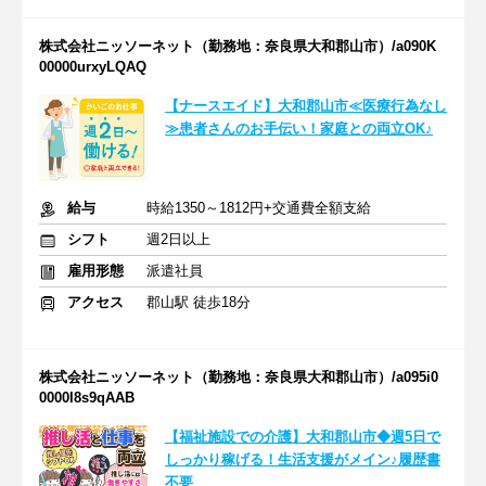
株式会社ニッソーネット（勤務地：奈良県大和郡山市）/a090K
00000urxyLQAQ
【ナースエイド】大和郡山市≪医療行為なし
≫患者さんのお手伝い！家庭との両立OK♪
給与
時給1350～1812円+交通費全額支給
シフト
週2日以上
雇用形態
派遣社員
アクセス
郡山駅 徒歩18分
株式会社ニッソーネット（勤務地：奈良県大和郡山市）/a095i0
0000I8s9qAAB
【福祉施設での介護】大和郡山市◆週5日で
しっかり稼げる！生活支援がメイン♪履歴書
不要