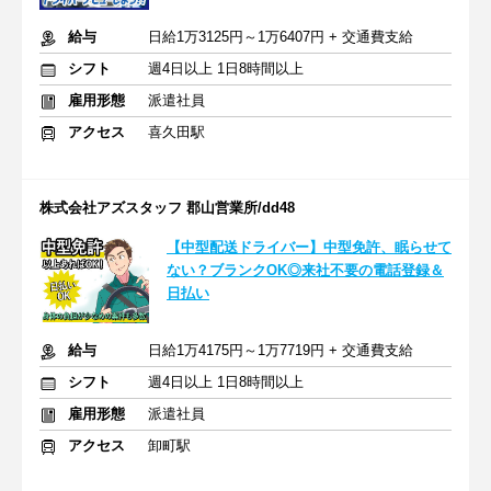
給与
日給1万3125円～1万6407円 + 交通費支給
シフト
週4日以上 1日8時間以上
雇用形態
派遣社員
アクセス
喜久田駅
株式会社アズスタッフ 郡山営業所/dd48
【中型配送ドライバー】中型免許、眠らせて
ない？ブランクOK◎来社不要の電話登録＆
日払い
給与
日給1万4175円～1万7719円 + 交通費支給
シフト
週4日以上 1日8時間以上
雇用形態
派遣社員
アクセス
卸町駅