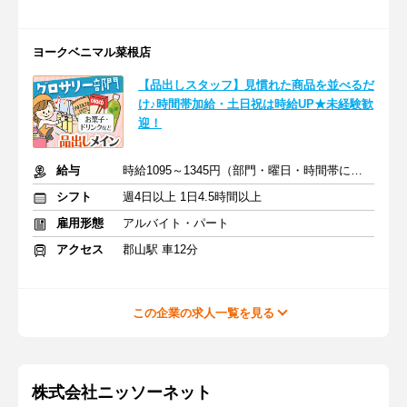
ヨークベニマル菜根店
【品出しスタッフ】見慣れた商品を並べるだ
け♪時間帯加給・土日祝は時給UP★未経験歓
迎！
給与
時給1095～1345円（部門・曜日・時間帯による）＋交通費
シフト
週4日以上 1日4.5時間以上
雇用形態
アルバイト・パート
アクセス
郡山駅 車12分
この企業の求人一覧を見る
株式会社ニッソーネット