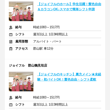
【ジョイフルのホール】学生活躍！髪色自由
＆カラコンOK♪スマホで簡単シフト申請
給与
時給1083～1517円
シフト
週3日以上 1日3時間以上
雇用形態
アルバイト・パート
アクセス
郡山駅 車12分
ジョイフル 郡山鶴見坦店
【ジョイフルのキッチン】裏方メイン★未経
験・初バイトOK！髪色自由・シフト柔軟
給与
時給1083～1517円
シフト
週3日以上 1日3時間以上