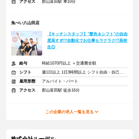
アクセス
郡山富田駅 車10分
魚べい八山田店
【キッチンスタッフ】"髪色＆シフト"の自由
度高すぎ!?自動化でお仕事もラクラク!?高校
生◎
給与
時給1070円以上 ＋交通費全額
シフト
週1日以上 1日3時間以上 シフト自由・自己申告
雇用形態
アルバイト・パート
アクセス
郡山富田駅 徒歩16分
この企業の求人一覧を見る