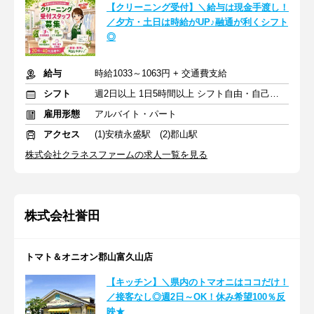
【クリーニング受付】＼給与は現金手渡し！
／夕方・土日は時給がUP♪融通が利くシフト
◎
給与
時給1033～1063円 + 交通費支給
シフト
週2日以上 1日5時間以上 シフト自由・自己申告
雇用形態
アルバイト・パート
アクセス
(1)安積永盛駅 (2)郡山駅
株式会社クラネスファームの求人一覧を見る
株式会社誉田
トマト＆オニオン郡山富久山店
【キッチン】＼県内のトマオニはココだけ！
／接客なし◎週2日～OK！休み希望100％反
映★