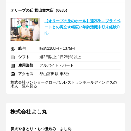
オリーブの丘 郡山並木店（0635）
【オリーブの丘のホール】週2/2h～プライベ
ートとの両立★幅広い年齢活躍中◎未経験O
K♪
給与
時給1100円～1375円
シフト
週2日以上 1日2時間以上
雇用形態
アルバイト・パート
アクセス
郡山富田駅 車3分
株式会社ゼンショーグローバルレストランホールディングスの
求人一覧を見る
株式会社よし丸
炭火やきとり・もつ煮込み よし丸