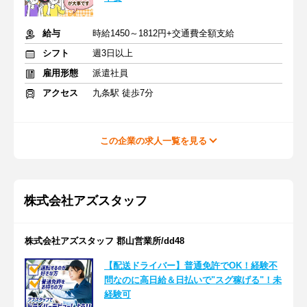
給与
時給1450～1812円+交通費全額支給
シフト
週3日以上
雇用形態
派遣社員
アクセス
九条駅 徒歩7分
この企業の求人一覧を見る
株式会社アズスタッフ
株式会社アズスタッフ 郡山営業所/dd48
【配送ドライバー】普通免許でOK！経験不
問なのに高日給＆日払いで"スグ稼げる"！未
経験可