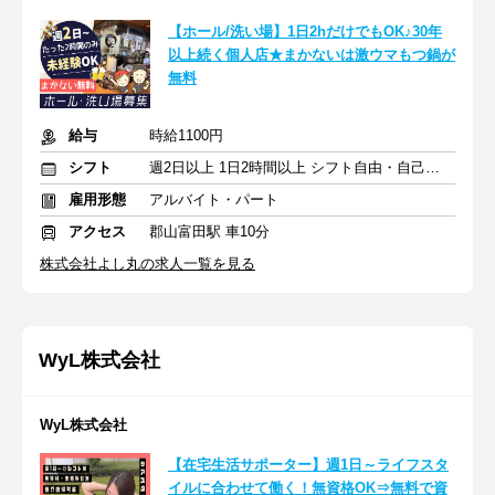
【ホール/洗い場】1日2hだけでもOK♪30年
以上続く個人店★まかないは激ウマもつ鍋が
無料
給与
時給1100円
シフト
週2日以上 1日2時間以上 シフト自由・自己申告
雇用形態
アルバイト・パート
アクセス
郡山富田駅 車10分
株式会社よし丸の求人一覧を見る
WyL株式会社
WyL株式会社
【在宅生活サポーター】週1日～ライフスタ
イルに合わせて働く！無資格OK⇒無料で資