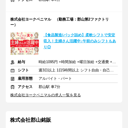
株式会社ヨークベニマル （勤務工場：郡山第2ファクトリ
ー）
【食品製造/パック詰め】柔軟シフトで安定
収入！主婦さん活躍中♪午前のみシフトもあ
り◎
給与
時給1095円 +時間加給 +曜日加給 +交通費 +賞与（年2回）
シフト
週3日以上 1日5時間以上 シフト自由・自己申告
雇用形態
アルバイト・パート
アクセス
郡山駅 車7分
株式会社ヨークベニマルの求人一覧を見る
株式会社郡山銘販