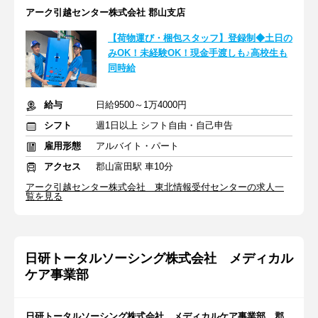
アーク引越センター株式会社 郡山支店
【荷物運び・梱包スタッフ】登録制◆土日の
みOK！未経験OK！現金手渡しも♪高校生も
同時給
給与
日給9500～1万4000円
シフト
週1日以上 シフト自由・自己申告
雇用形態
アルバイト・パート
アクセス
郡山富田駅 車10分
アーク引越センター株式会社 東北情報受付センターの求人一
覧を見る
日研トータルソーシング株式会社 メディカル
ケア事業部
日研トータルソーシング株式会社 メディカルケア事業部 郡