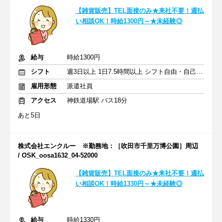
【雑貨販売】TEL面接のみ★来社不要！週払
い相談OK！時給1300円～★未経験◎
給与
時給1300円
シフト
週3日以上 1日7.5時間以上 シフト自由・自己申告
雇用形態
派遣社員
アクセス
神鉄道場駅 バス18分
あと5日
株式会社エンクルー ※勤務地：［吹田市千里万博公園］周辺
/ OSK_oosa1632_04-52000
【雑貨販売】TEL面接のみ★来社不要！週払
い相談OK！時給1330円～★未経験◎
給与
時給1330円