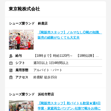
東京靴株式会社
シューズ愛ランド 鈴鹿店
【靴販売スタッフ】ノルマなし◎靴の知識、
販売の経験がなくても大丈夫
給与
【18時まで】時給1120円～ 【18時以降】時給1150円～＋交通費
シフト
週3日以上 1日4時間以上
雇用形態
アルバイト・パート
アクセス
鈴鹿駅 徒歩15分
シューズ愛ランド 浜松市野店
【靴販売スタッフ】初バイトも歓迎★週4日
学業・家庭両立バツグン♪社割で靴をお得に