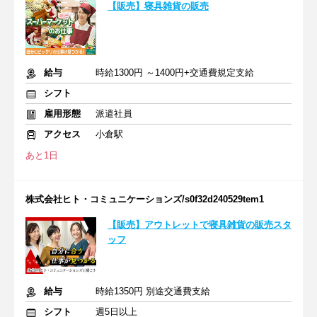
【販売】寝具雑貨の販売
給与
時給1300円 ～1400円+交通費規定支給
シフト
雇用形態
派遣社員
アクセス
小倉駅
あと1日
株式会社ヒト・コミュニケーションズ/s0f32d240529tem1
【販売】アウトレットで寝具雑貨の販売スタ
ッフ
給与
時給1350円 別途交通費支給
シフト
週5日以上