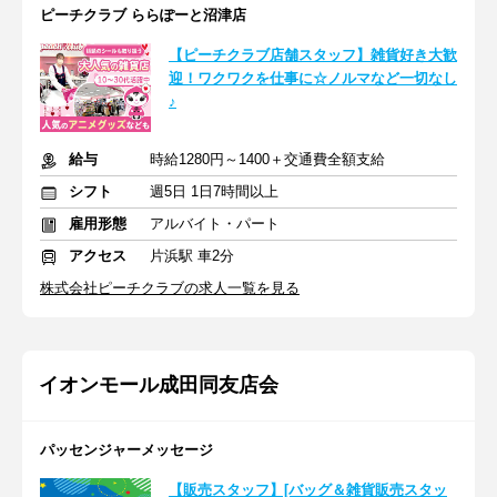
ピーチクラブ ららぽーと沼津店
【ピーチクラブ店舗スタッフ】雑貨好き大歓
迎！ワクワクを仕事に☆ノルマなど一切なし
♪
給与
時給1280円～1400＋交通費全額支給
シフト
週5日 1日7時間以上
雇用形態
アルバイト・パート
アクセス
片浜駅 車2分
株式会社ピーチクラブの求人一覧を見る
イオンモール成田同友店会
パッセンジャーメッセージ
【販売スタッフ】[バッグ＆雑貨販売スタッ