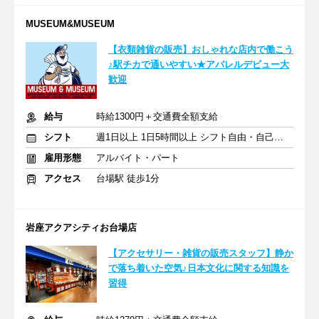
MUSEUM&MUSEUM
【衣類雑貨の販売】おしゃれな店内で働こう
♪駅チカで通いやすい★アパレルデビュー大
歓迎
給与
時給1300円＋交通費全額支給
シフト
週1日以上 1日5時間以上 シフト自由・自己申告
雇用形態
アルバイト・パート
アクセス
台場駅 徒歩1分
岩座アクアシティお台場店
【アクセサリー・雑貨の販売スタッフ】静か
で落ち着いた空気♪日本文化に関する知識を
習得