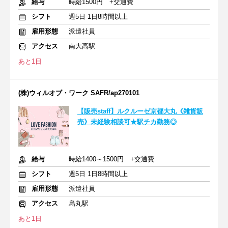
給与
時給1500円 +交通費
シフト
週5日 1日8時間以上
雇用形態
派遣社員
アクセス
南大高駅
あと1日
(株)ウィルオブ・ワーク SAFR/ap270101
【販売staff】ルクルーゼ京都大丸《雑貨販
売》未経験相談可★駅チカ勤務◎
給与
時給1400～1500円 +交通費
シフト
週5日 1日8時間以上
雇用形態
派遣社員
アクセス
烏丸駅
あと1日