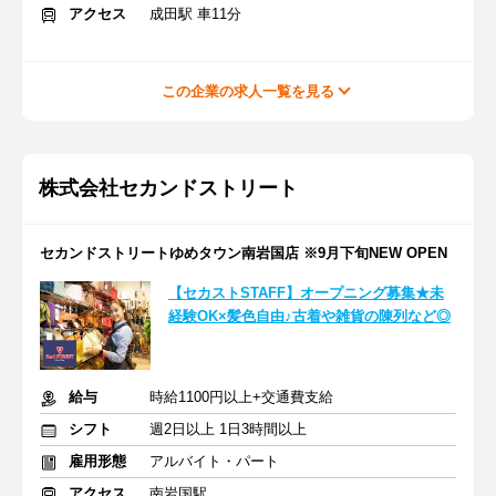
アクセス
成田駅 車11分
この企業の求人一覧を見る
株式会社セカンドストリート
セカンドストリートゆめタウン南岩国店 ※9月下旬NEW OPEN
【セカストSTAFF】オープニング募集★未
経験OK×髪色自由♪古着や雑貨の陳列など◎
給与
時給1100円以上+交通費支給
シフト
週2日以上 1日3時間以上
雇用形態
アルバイト・パート
アクセス
南岩国駅