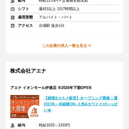
給与
時給1270円＋交通費全額支給
シフト
週4日以上 1日7時間以上
雇用形態
アルバイト・パート
アクセス
台場駅 徒歩1分
この企業の求人一覧を見る
株式会社アエナ
アエナ イオンモール伊達店 ※2026年下期OPEN
【雑貨&コスメ販売】オープニング募集！週
2日/3h～未経験OK♪人気&カワイイがいっぱ
い★
給与
時給1033～1333円