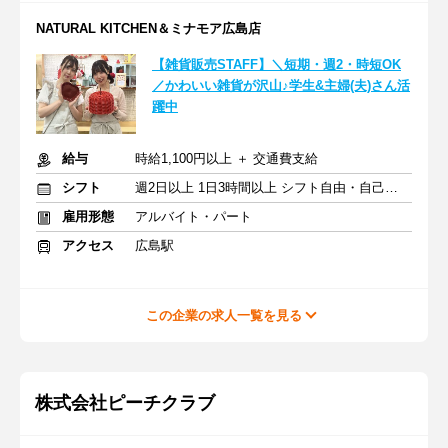
NATURAL KITCHEN＆ミナモア広島店
【雑貨販売STAFF】＼短期・週2・時短OK
／かわいい雑貨が沢山♪学生&主婦(夫)さん活
躍中
給与
時給1,100円以上 ＋ 交通費支給
シフト
週2日以上 1日3時間以上 シフト自由・自己申告
雇用形態
アルバイト・パート
アクセス
広島駅
この企業の求人一覧を見る
株式会社ピーチクラブ