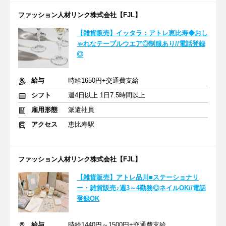
ファッション人材リンク株式会社【FJL】
【雑貨販売】イッタラ：アトレ恵比寿◆おし
ゃれなテーブルウエア◎制服あり//電話登録
◎
給与
時給1650円+交通費支給
シフト
週4日以上 1日7.5時間以上
雇用形態
派遣社員
アクセス
恵比寿駅
ファッション人材リンク株式会社【FJL】
【雑貨販売】アトレ品川■ステーショナリ
ー・雑貨販売♪週3～4勤務◎ネイルOK//電話
登録OK
給与
時給1440円～1500円+交通費支給