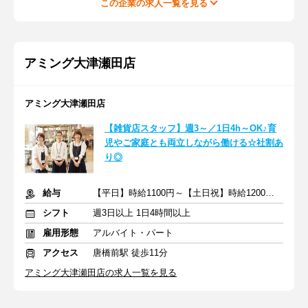
この企業の求人一覧を見る
アミング大津瀬田店
アミング大津瀬田店
【雑貨店スタッフ】週3～／1日4h～OK♪育
児やご家庭とも両立しながら働ける☆社割あ
り◎
給与
【平日】時給1100円～【土日祝】時給1200円～＋交通費一部支給
シフト
週3日以上 1日4時間以上
雇用形態
アルバイト・パート
アクセス
唐橋前駅 徒歩11分
アミング大津瀬田店の求人一覧を見る