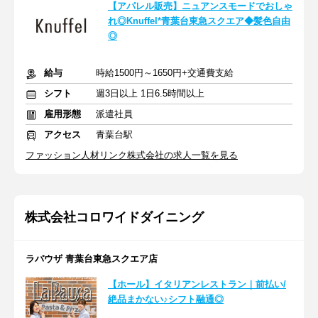
【アパレル販売】ニュアンスモードでおしゃ
れ◎Knuffel*青葉台東急スクエア◆髪色自由
◎
給与
時給1500円～1650円+交通費支給
シフト
週3日以上 1日6.5時間以上
雇用形態
派遣社員
アクセス
青葉台駅
ファッション人材リンク株式会社の求人一覧を見る
株式会社コロワイドダイニング
ラパウザ 青葉台東急スクエア店
【ホール】イタリアンレストラン｜前払い/
絶品まかない♪シフト融通◎