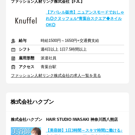
ファッション人材リンク株式会社【FJL】
【アパレル販売】ニュアンスモードでおしゃ
れ◎クヌッフェル*青葉台スクエア◆ネイル
OK◎
給与
時給1500円～1650円+交通費支給
シフト
週4日以上 1日7.5時間以上
雇用形態
派遣社員
アクセス
青葉台駅
ファッション人材リンク株式会社の求人一覧を見る
株式会社ハクブン
株式会社ハクブン HAIR STUDIO IWASAKI 神奈川西八朔店
【美容師】1日3時間～スキマ時間に働ける♪