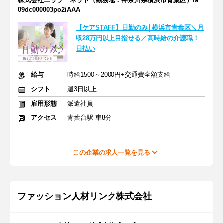
株式会社ニッソーネット（勤務地：神奈川県横浜市青葉区）/a
09dc000003po2iAAA
【ケアSTAFF】日勤のみ│横浜市青葉区＼月
収28万円以上目指せる／高時給の介護職！
日払い
給与
時給1500～2000円+交通費全額支給
シフト
週3日以上
雇用形態
派遣社員
アクセス
青葉台駅 車8分
この企業の求人一覧を見る
ファッション人材リンク株式会社