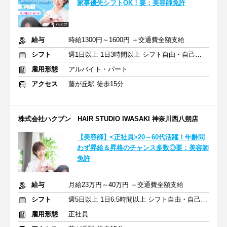
家事優先シフトOK！要：美容師免許
給与
時給1300円～1600円 ＋交通費全額支給
シフト
週1日以上 1日3時間以上 シフト自由・自己申告
雇用形態
アルバイト・パート
アクセス
藤が丘駅 徒歩15分
株式会社ハクブン HAIR STUDIO IWASAKI 神奈川西八朔店
【美容師】<正社員>20～60代活躍！年齢問
わず昇給＆昇格のチャンス多数◎要：美容師
免許
給与
月給23万円～40万円 ＋交通費全額支給
シフト
週5日以上 1日6.5時間以上 シフト自由・自己申告
雇用形態
正社員