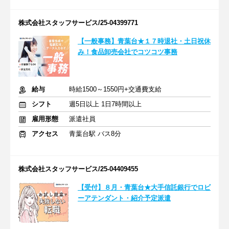
株式会社スタッフサービス/25-04399771
【一般事務】青葉台★１７時退社・土日祝休
み！食品卸売会社でコツコツ事務
給与
時給1500～1550円+交通費支給
シフト
週5日以上 1日7時間以上
雇用形態
派遣社員
アクセス
青葉台駅 バス8分
株式会社スタッフサービス/25-04409455
【受付】８月・青葉台★大手信託銀行でロビ
ーアテンダント・紹介予定派遣