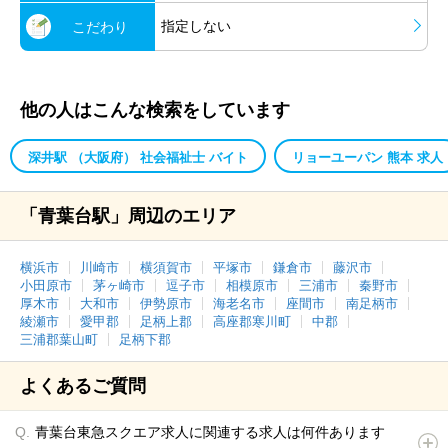
指定しない
こだわり
他の人はこんな検索をしています
深井駅 （大阪府） 社会福祉士 バイト
リョーユーパン 熊本 求人
「青葉台駅」周辺のエリア
横浜市
川崎市
横須賀市
平塚市
鎌倉市
藤沢市
小田原市
茅ヶ崎市
逗子市
相模原市
三浦市
秦野市
厚木市
大和市
伊勢原市
海老名市
座間市
南足柄市
綾瀬市
愛甲郡
足柄上郡
高座郡寒川町
中郡
三浦郡葉山町
足柄下郡
よくあるご質問
青葉台東急スクエア求人に関連する求人は何件あります