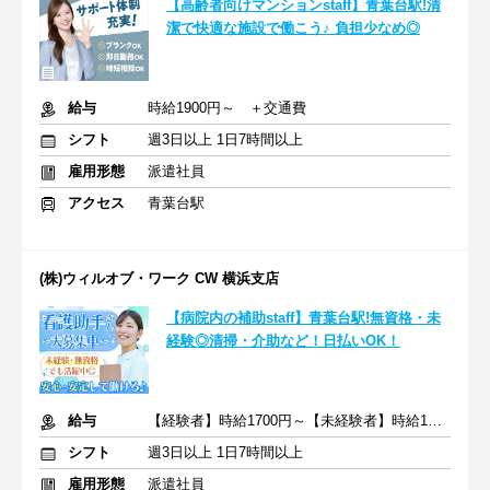
【高齢者向けマンションstaff】青葉台駅!清
潔で快適な施設で働こう♪ 負担少なめ◎
給与
時給1900円～ ＋交通費
シフト
週3日以上 1日7時間以上
雇用形態
派遣社員
アクセス
青葉台駅
(株)ウィルオブ・ワーク CW 横浜支店
【病院内の補助staff】青葉台駅!無資格・未
経験◎清掃・介助など！日払いOK！
給与
【経験者】時給1700円～【未経験者】時給1500円～ ＋交通費
シフト
週3日以上 1日7時間以上
雇用形態
派遣社員