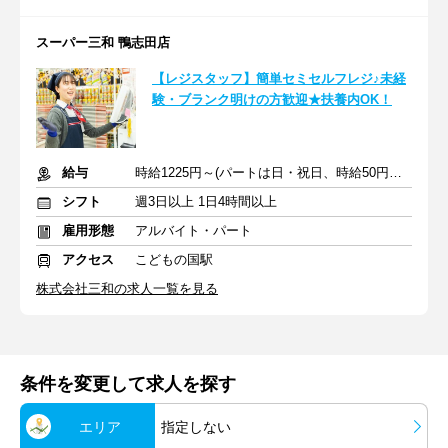
スーパー三和 鴨志田店
【レジスタッフ】簡単セミセルフレジ♪未経
験・ブランク明けの方歓迎★扶養内OK！
給与
時給1225円～(パートは日・祝日、時給50円アップ)
シフト
週3日以上 1日4時間以上
雇用形態
アルバイト・パート
アクセス
こどもの国駅
株式会社三和の求人一覧を見る
条件を変更して求人を探す
エリア
指定しない