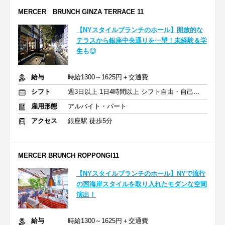
MERCER BRUNCH GINZA TERRACE 11
【NYスタイルブランチのホール】開放的な
テラスから銀座中央通りを一望！未経験＆学
生も◎
給与
時給1300～1625円＋交通費
シフト
週3日以上 1日4時間以上 シフト自由・自己申告
雇用形態
アルバイト・パート
アクセス
銀座駅 徒歩5分
MERCER BRUNCH ROPPONGI11
【NYスタイルブランチのホール】NYで流行
の西海岸スタイルを取り入れたモダンな空間
演出！
給与
時給1300～1625円＋交通費