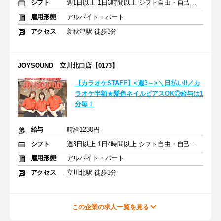
シフト
週1日以上 1日3時間以上 シフト自由・自己申告
雇用形態
アルバイト・パート
アクセス
新秋津駅 徒歩3分
JOYSOUND 立川北口店【0173】
【カラオケSTAFF】<週3～>＼日払い!!／カ
ラオケ半額★髪色ネイルピアスOK◎給与は1
分毎！
給与
時給1230円
シフト
週3日以上 1日4時間以上 シフト自由・自己申告
雇用形態
アルバイト・パート
アクセス
立川北駅 徒歩3分
この企業の求人一覧を見る