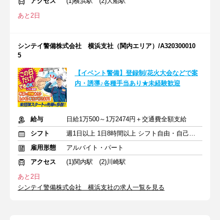
アクセス
(1)横浜駅 (2)大船駅
あと2日
シンテイ警備株式会社 横浜支社（関内エリア）/A320300010
5
【イベント警備】登録制/花火大会などで案
内・誘導♪各種手当あり★未経験歓迎
給与
日給1万500～1万2474円＋交通費全額支給
シフト
週1日以上 1日8時間以上 シフト自由・自己申告
雇用形態
アルバイト・パート
アクセス
(1)関内駅 (2)川崎駅
あと2日
シンテイ警備株式会社 横浜支社の求人一覧を見る