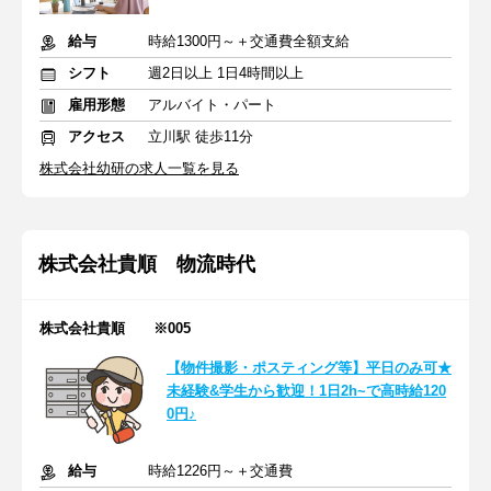
給与
時給1300円～＋交通費全額支給
シフト
週2日以上 1日4時間以上
雇用形態
アルバイト・パート
アクセス
立川駅 徒歩11分
株式会社幼研の求人一覧を見る
株式会社貴順 物流時代
株式会社貴順 ※005
【物件撮影・ポスティング等】平日のみ可★
未経験&学生から歓迎！1日2h~で高時給120
0円♪
給与
時給1226円～＋交通費