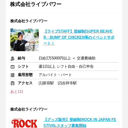
株式会社ライブパワー
株式会社ライブパワー
【ライブSTAFF】登録制|SUPER BEAVE
R・BUMP OF CHICKEN等のイベントサポ
ート！
給与
日給2万5000円以上 ＋ 交通費補助
シフト
週1日以上 シフト自由・自己申告
雇用形態
アルバイト・パート
アクセス
(1)新宿駅 (2)吉祥寺駅
あと1日
株式会社ライブパワー
【グッズ販売】登録制|ROCK IN JAPAN FE
STIVALスタッフ募集開始