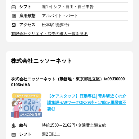
シフト
週1日 シフト自由・自己申告
雇用形態
アルバイト・パート
アクセス
松本駅 徒歩2分
有限会社クリエイト弐壱の求人一覧を見る
株式会社ニッソーネット
株式会社ニッソーネット（勤務地：東京都足立区）/a09J30000
0106txIAA
【ケアスタッフ】日勤専任│青井駅近くの介
護施設≪WワークOK×9時～17時≫履歴書不
要◎
給与
時給1530～2162円+交通費全額支給
シフト
週2日以上