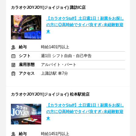
カラオケJOYJOY(ジョイジョイ) 諏訪IC店
【カラオケStaff】土日週1日！副業をお探し
の方に◎高時給でタイパ良すぎ♪未経験歓迎
★
給与
時給1401円以上
シフト
週1日 シフト自由・自己申告
雇用形態
アルバイト・パート
アクセス
上諏訪駅 車7分
カラオケJOYJOY(ジョイジョイ) 松本駅前店
【カラオケStaff】土日週1日！副業をお探し
の方に◎高時給でタイパ良すぎ♪未経験歓迎
★
給与
時給1451円以上