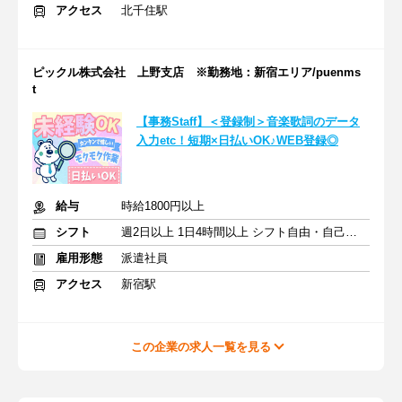
アクセス
北千住駅
ピックル株式会社 上野支店 ※勤務地：新宿エリア/puenms
t
【事務Staff】＜登録制＞音楽歌詞のデータ
入力etc！短期×日払いOK♪WEB登録◎
給与
時給1800円以上
シフト
週2日以上 1日4時間以上 シフト自由・自己申告
雇用形態
派遣社員
アクセス
新宿駅
この企業の求人一覧を見る