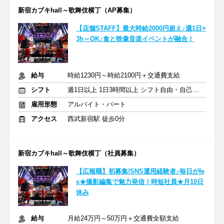
新宿カブキhall～歌舞伎横丁（AP募集）
【店舗STAFF】最大時給2000円超え♪週1日×
3h～OK♪食と映像音楽イベントが融合！
給与
時給1230円～時給2100円＋交通費支給
シフト
週1日以上 1日3時間以上 シフト自由・自己申告
雇用形態
アルバイト・パート
アクセス
西武新宿駅 徒歩0分
新宿カブキhall～歌舞伎横丁（社員募集）
【広報職】初募集!SNS運用経験者♪毎日がfe
s★撮影編集で魅力発信！時短社員★月10日
休み
給与
月給24万円～50万円＋交通費全額支給