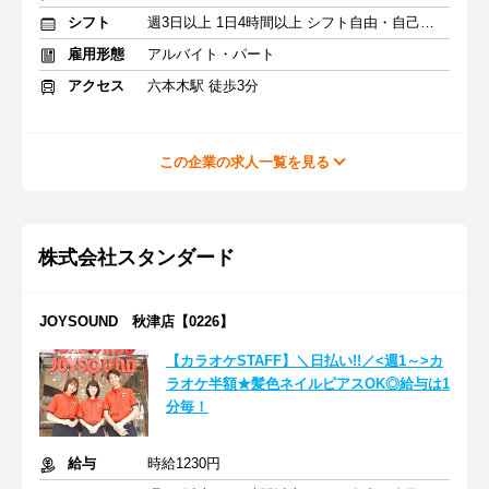
シフト
週3日以上 1日4時間以上 シフト自由・自己申告
雇用形態
アルバイト・パート
アクセス
六本木駅 徒歩3分
この企業の求人一覧を見る
株式会社スタンダード
JOYSOUND 秋津店【0226】
【カラオケSTAFF】＼日払い!!／<週1～>カ
ラオケ半額★髪色ネイルピアスOK◎給与は1
分毎！
給与
時給1230円