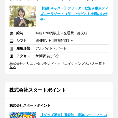
【撮影キャスト】フリーター歓迎★東京ディ
ズニーリゾート（R）でのゲスト撮影のお仕
事♪
給与
時給1290円以上＋交通費一部支給
シフト
週4日以上 1日7時間以上
雇用形態
アルバイト・パート
アクセス
舞浜駅 徒歩5分
株式会社オリエンタルランド・クリエイションズの求人一覧を
見る
株式会社スタートポイント
株式会社スタートポイント
【グッズ販売】登録制｜音楽/フードフェス/