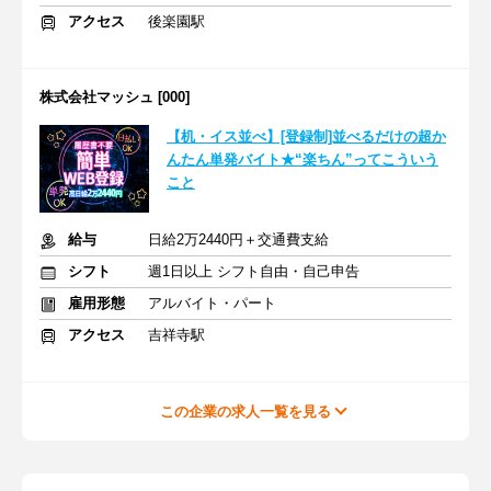
アクセス
後楽園駅
株式会社マッシュ [000]
【机・イス並べ】[登録制]並べるだけの超か
んたん単発バイト★“楽ちん”ってこういう
こと
給与
日給2万2440円＋交通費支給
シフト
週1日以上 シフト自由・自己申告
雇用形態
アルバイト・パート
アクセス
吉祥寺駅
この企業の求人一覧を見る