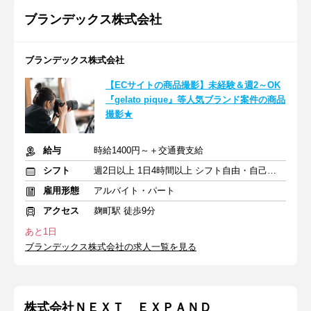
ブランデックス株式会社
ブランデックス株式会社
【ECサイトの商品撮影】未経験＆週2～OK
『gelato pique』等人気ブランド案件の商品
撮影★
給与
時給1400円～＋交通費支給
シフト
週2日以上 1日4時間以上 シフト自由・自己申告
雇用形態
アルバイト・パート
アクセス
麹町駅 徒歩9分
あと1日
ブランデックス株式会社の求人一覧を見る
株式会社ＮＥＸＴ ＥＸＰＡＮＤ