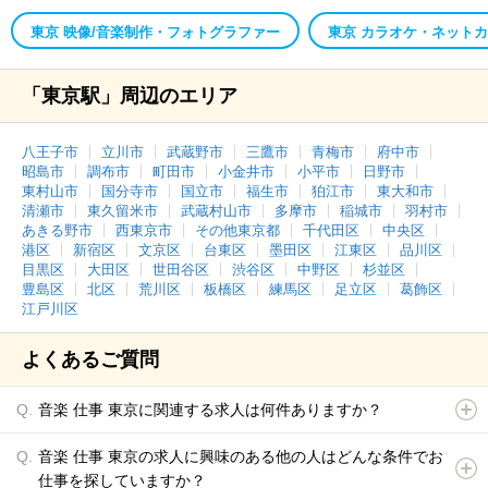
東京 映像/音楽制作・フォトグラファー
東京 カラオケ・ネット
「東京駅」周辺のエリア
八王子市
立川市
武蔵野市
三鷹市
青梅市
府中市
昭島市
調布市
町田市
小金井市
小平市
日野市
東村山市
国分寺市
国立市
福生市
狛江市
東大和市
清瀬市
東久留米市
武蔵村山市
多摩市
稲城市
羽村市
あきる野市
西東京市
その他東京都
千代田区
中央区
港区
新宿区
文京区
台東区
墨田区
江東区
品川区
目黒区
大田区
世田谷区
渋谷区
中野区
杉並区
豊島区
北区
荒川区
板橋区
練馬区
足立区
葛飾区
江戸川区
よくあるご質問
音楽 仕事 東京に関連する求人は何件ありますか？
音楽 仕事 東京の求人に興味のある他の人はどんな条件でお
仕事を探していますか？