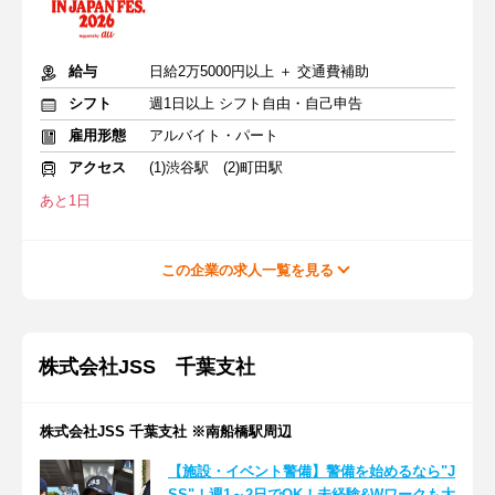
給与
日給2万5000円以上 ＋ 交通費補助
シフト
週1日以上 シフト自由・自己申告
雇用形態
アルバイト・パート
アクセス
(1)渋谷駅 (2)町田駅
あと1日
この企業の求人一覧を見る
株式会社JSS 千葉支社
株式会社JSS 千葉支社 ※南船橋駅周辺
【施設・イベント警備】警備を始めるなら"J
SS"！週1～2日でOK！未経験&Wワークも大