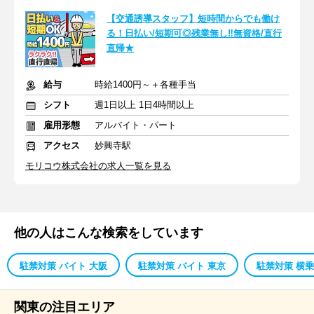
【交通誘導スタッフ】短時間からでも働け
る！日払い/短期可◎残業無し‼無資格/直行
直帰★
給与
時給1400円～＋各種手当
シフト
週1日以上 1日4時間以上
雇用形態
アルバイト・パート
アクセス
妙興寺駅
モリコウ株式会社の求人一覧を見る
他の人はこんな検索をしています
駐禁対策 バイト 大阪
駐禁対策 バイト 東京
駐禁対策 横乗
関東の注目エリア