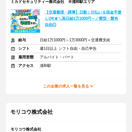
ミカドセキュリティー株式会社 ※浦和駅エリア
【交通整理・誘導】日勤｜日払い＆現金手渡
しOK★＼高日給1万1000円～／髪型・髪色
自由◎
給与
日給1万1000円～1万3000円＋交通費支給
シフト
週1日以上 シフト自由・自己申告
雇用形態
アルバイト・パート
アクセス
浦和駅
この企業の求人一覧を見る
モリコウ株式会社
モリコウ株式会社