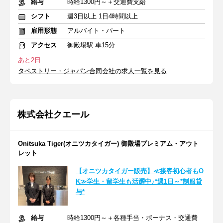
給与
時給1300円～＋交通費支給
シフト
週3日以上 1日4時間以上
雇用形態
アルバイト・パート
アクセス
御殿場駅 車15分
あと2日
タペストリー・ジャパン合同会社の求人一覧を見る
株式会社クエール
Onitsuka Tiger(オニツカタイガー) 御殿場プレミアム・アウト
レット
【オニツカタイガー販売】≪接客初心者もO
K≫学生・留学生も活躍中♪*週1日～*制服貸
与*
給与
時給1300円～＋各種手当・ボーナス・交通費