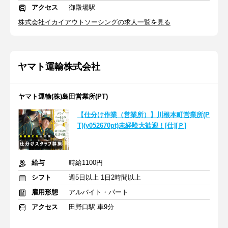
アクセス
御殿場駅
株式会社イカイアウトソーシングの求人一覧を見る
ヤマト運輸株式会社
ヤマト運輸(株)島田営業所(PT)
【仕分け作業（営業所）】川根本町営業所(P
T)(y052670pt)未経験大歓迎！[仕][Ｐ]
給与
時給1100円
シフト
週5日以上 1日2時間以上
雇用形態
アルバイト・パート
アクセス
田野口駅 車9分