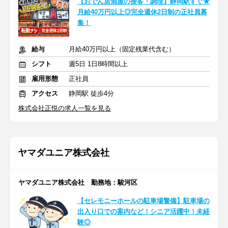
【おでん居酒屋の接客・調理】静岡駅すぐ★
月給40万円以上◎完全週休2日制の正社員募
集！
給与
月給40万円以上（固定残業代含む）
シフト
週5日 1日8時間以上
雇用形態
正社員
アクセス
静岡駅 徒歩4分
株式会社正悦の求人一覧を見る
ヤマダユニア株式会社
ヤマダユニア株式会社 勤務地：駿河区
【セレモニーホールの駐車場警備】駐車場の
出入り口での案内など！シニア活躍中！未経
験◎