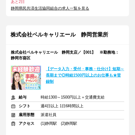
あと2日
静岡県民共済生活協同組合の求人一覧を見る
株式会社ベルキャリエール 静岡営業所
株式会社ベルキャリエール 静岡支店／【001】 ※勤務地：
静岡市葵区
【データ入力・受付・事務・仕分け】短期～
長期まで◎時給1500円以上のお仕事も★登
録制
給与
時給1300～1500円以上＋交通費支給
シフト
週4日以上 1日6時間以上
雇用形態
派遣社員
アクセス
(1)静岡駅 (2)静岡駅