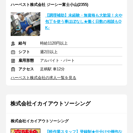
ハーベスト株式会社 ジーシー富士小山(2355)
【調理補助】未経験・無資格も大歓迎！火や
包丁を使う事ほぼなし★働く日数の相談もO
K♪
給与
時給1120円以上
シフト
週2日以上
雇用形態
アルバイト・パート
アクセス
足柄駅 車12分
ハーベスト株式会社の求人一覧を見る
株式会社イカイアウトソーシング
株式会社イカイアウトソーシング
【軽作業スタッフ】登録制★仕分けや梱包な