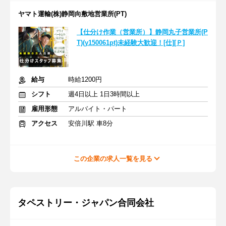
ヤマト運輸(株)静岡向敷地営業所(PT)
【仕分け作業（営業所）】静岡丸子営業所(P
T)(y150061pt)未経験大歓迎！[仕][Ｐ]
給与
時給1200円
シフト
週4日以上 1日3時間以上
雇用形態
アルバイト・パート
アクセス
安倍川駅 車8分
この企業の求人一覧を見る
タペストリー・ジャパン合同会社