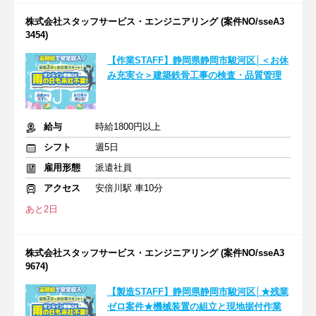
株式会社スタッフサービス・エンジニアリング (案件NO/sseA3
3454)
【作業STAFF】静岡県静岡市駿河区│＜お休
み充実☆＞建築鉄骨工事の検査・品質管理
給与
時給1800円以上
シフト
週5日
雇用形態
派遣社員
アクセス
安倍川駅 車10分
あと2日
株式会社スタッフサービス・エンジニアリング (案件NO/sseA3
9674)
【製造STAFF】静岡県静岡市駿河区│★残業
ゼロ案件★機械装置の組立と現地据付作業