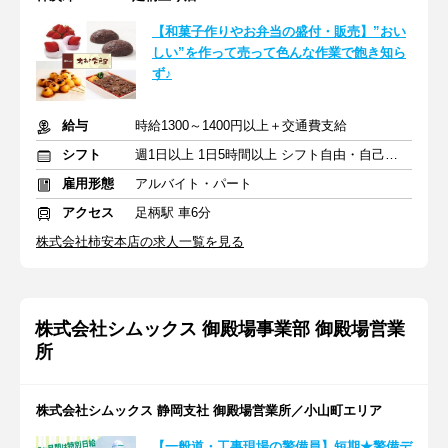
【和菓子作りやお弁当の盛付・販売】”おい
しい”を作って売って色んな作業で飽き知ら
ず♪
給与
時給1300～1400円以上＋交通費支給
シフト
週1日以上 1日5時間以上 シフト自由・自己申告
雇用形態
アルバイト・パート
アクセス
足柄駅 車6分
株式会社柿安本店の求人一覧を見る
株式会社シムックス 御殿場事業部 御殿場営業
所
株式会社シムックス 静岡支社 御殿場営業所／小山町エリア
【一般道・工事現場の警備員】短期★警備デ