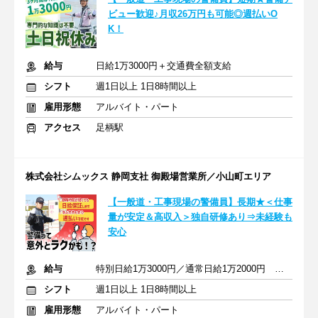
ビュー歓迎♪月収26万円も可能◎週払いO
K！
給与
日給1万3000円＋交通費全額支給
シフト
週1日以上 1日8時間以上
雇用形態
アルバイト・パート
アクセス
足柄駅
株式会社シムックス 静岡支社 御殿場営業所／小山町エリア
【一般道・工事現場の警備員】長期★＜仕事
量が安定＆高収入＞独自研修あり⇒未経験も
安心
給与
特別日給1万3000円／通常日給1万2000円 （＋交通費全額支給）
シフト
週1日以上 1日8時間以上
雇用形態
アルバイト・パート