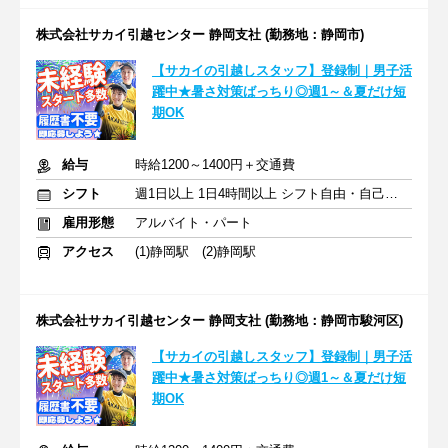
株式会社サカイ引越センター 静岡支社 (勤務地：静岡市)
【サカイの引越しスタッフ】登録制｜男子活
躍中★暑さ対策ばっちり◎週1～＆夏だけ短
期OK
給与
時給1200～1400円＋交通費
シフト
週1日以上 1日4時間以上 シフト自由・自己申告
雇用形態
アルバイト・パート
アクセス
(1)静岡駅 (2)静岡駅
株式会社サカイ引越センター 静岡支社 (勤務地：静岡市駿河区)
【サカイの引越しスタッフ】登録制｜男子活
躍中★暑さ対策ばっちり◎週1～＆夏だけ短
期OK