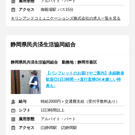
雇用形態
アルバイト・パート
アクセス
御殿場駅 バス15分
キリンアンドコミュニケーションズ株式会社の求人一覧を見る
静岡県民共済生活協同組合
静岡県民共済生活協同組合 勤務地：静岡市葵区
【パンフレットのお届けやご案内】未経験者
歓迎◎1日3時間～×直行直帰OK★嬉しい特
典も♪
給与
時給2000円＋交通費支給（受付手数料あり）
シフト
1日3時間以上
雇用形態
アルバイト・パート
アクセス
(1)静岡駅 (2)静岡駅