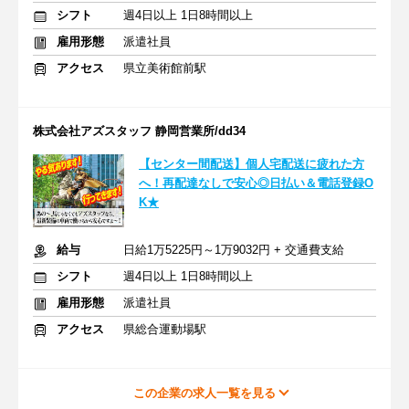
シフト
週4日以上 1日8時間以上
雇用形態
派遣社員
アクセス
県立美術館前駅
株式会社アズスタッフ 静岡営業所/dd34
【センター間配送】個人宅配送に疲れた方
へ！再配達なしで安心◎日払い＆電話登録O
K★
給与
日給1万5225円～1万9032円 + 交通費支給
シフト
週4日以上 1日8時間以上
雇用形態
派遣社員
アクセス
県総合運動場駅
この企業の求人一覧を見る