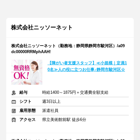
株式会社ニッソーネット
株式会社ニッソーネット（勤務地：静岡県静岡市駿河区）/a09
dc00000RRMphAAH!
【障がい者支援スタッフ】≪小規模｜定員1
0名≫人の役に立つお仕事♪静岡市駿河区☆
給与
時給1400～1875円＋交通費全額支給
シフト
週3日以上
雇用形態
派遣社員
アクセス
県立美術館前駅 徒歩6分