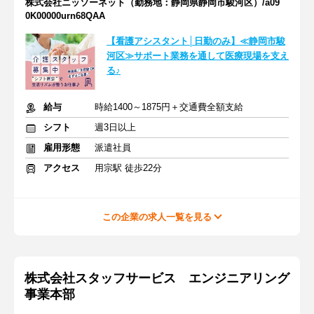
株式会社ニッソーネット（勤務地：静岡県静岡市駿河区）/a09
0K00000urn68QAA
【看護アシスタント│日勤のみ】≪静岡市駿
河区≫サポート業務を通して医療現場を支え
る♪
給与
時給1400～1875円＋交通費全額支給
シフト
週3日以上
雇用形態
派遣社員
アクセス
用宗駅 徒歩22分
この企業の求人一覧を見る
株式会社スタッフサービス エンジニアリング
事業本部