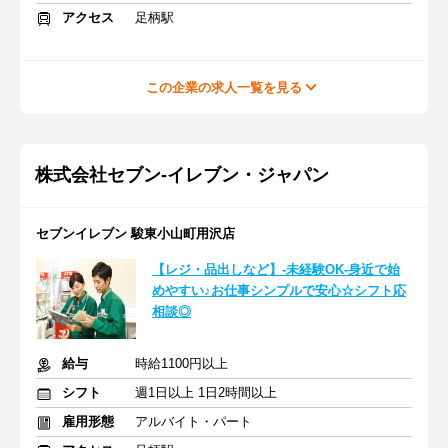
アクセス
足柄駅
この企業の求人一覧を見る
株式会社セブン-イレブン・ジャパン
セブンイレブン 駿東小山町用沢店
【レジ・品出しなど】-未経験OK-身近で始
めやすい♪お仕事シンプルで安心☆シフト応
相談◎
給与
時給1100円以上
シフト
週1日以上 1日2時間以上
雇用形態
アルバイト・パート