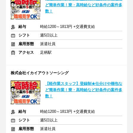
ど簡単作業！寮・高時給など好条件の案件多
数！
給与
時給1200～1813円 +交通費支給
シフト
週5日以上
雇用形態
派遣社員
アクセス
足柄駅
株式会社イカイアウトソーシング
【軽作業スタッフ】登録制★仕分けや梱包な
ど簡単作業！寮・高時給など好条件の案件多
数！
給与
時給1200～1813円 +交通費支給
シフト
週5日以上
雇用形態
派遣社員