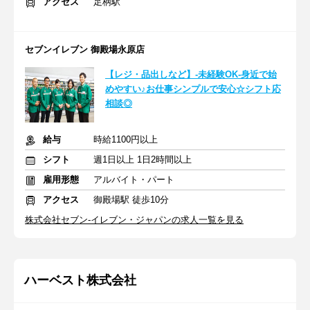
アクセス
足柄駅
セブンイレブン 御殿場永原店
【レジ・品出しなど】-未経験OK-身近で始
めやすい♪お仕事シンプルで安心☆シフト応
相談◎
給与
時給1100円以上
シフト
週1日以上 1日2時間以上
雇用形態
アルバイト・パート
アクセス
御殿場駅 徒歩10分
株式会社セブン-イレブン・ジャパンの求人一覧を見る
ハーベスト株式会社