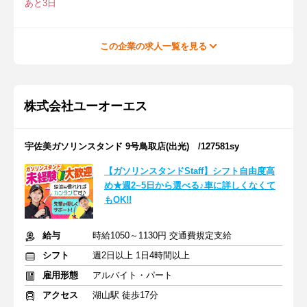
あと3日
この企業の求人一覧を見る
株式会社ユーオーエス
宇佐美ガソリンスタンド 9号鳥取店(出光) /127581sy
【ガソリンスタンドStaff】シフト自由度高
め★週2~5日から選べる♪車に詳しくなくて
もOK!!
給与
時給1050～1130円 交通費規定支給
シフト
週2日以上 1日4時間以上
雇用形態
アルバイト・パート
アクセス
湖山駅 徒歩17分