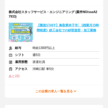
株式会社スタッフサービス・エンジニアリング (案件NO/sseA2
7933)
【製造STAFF】鳥取県米子市│《残業月15時
間程度》鉄工会社での砂型造型・加工業務
給与
時給1300円以上
シフト
週5日
雇用形態
派遣社員
アクセス
河崎口駅 車5分
あと2日
この企業の求人一覧を見る