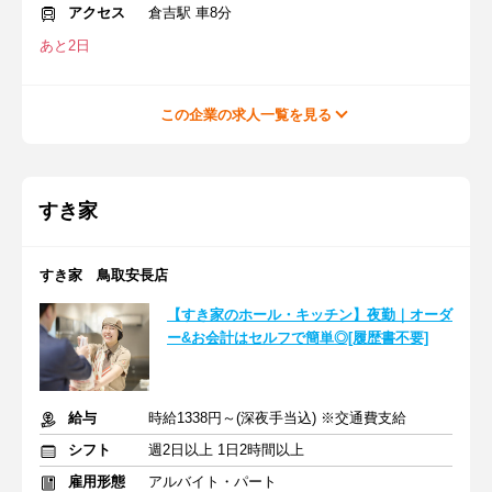
アクセス
倉吉駅 車8分
あと2日
この企業の求人一覧を見る
すき家
すき家 鳥取安長店
【すき家のホール・キッチン】夜勤｜オーダ
ー&お会計はセルフで簡単◎[履歴書不要]
給与
時給1338円～(深夜手当込) ※交通費支給
シフト
週2日以上 1日2時間以上
雇用形態
アルバイト・パート