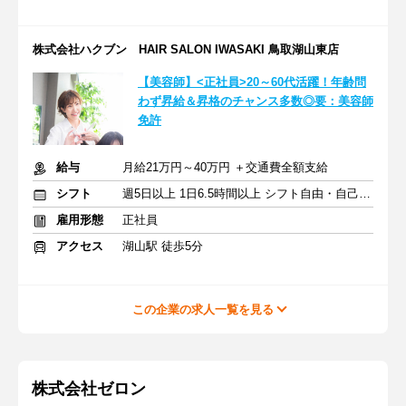
株式会社ハクブン HAIR SALON IWASAKI 鳥取湖山東店
【美容師】<正社員>20～60代活躍！年齢問
わず昇給＆昇格のチャンス多数◎要：美容師
免許
給与
月給21万円～40万円 ＋交通費全額支給
シフト
週5日以上 1日6.5時間以上 シフト自由・自己申告
雇用形態
正社員
アクセス
湖山駅 徒歩5分
この企業の求人一覧を見る
株式会社ゼロン