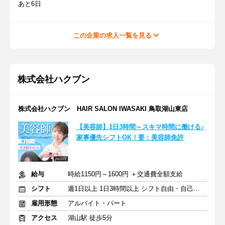
あと6日
この企業の求人一覧を見る
株式会社ハクブン
株式会社ハクブン HAIR SALON IWASAKI 鳥取湖山東店
【美容師】1日3時間～スキマ時間に働ける♪
家事優先シフトOK！要：美容師免許
給与
時給1150円～1600円 ＋交通費全額支給
シフト
週1日以上 1日3時間以上 シフト自由・自己申告
雇用形態
アルバイト・パート
アクセス
湖山駅 徒歩5分