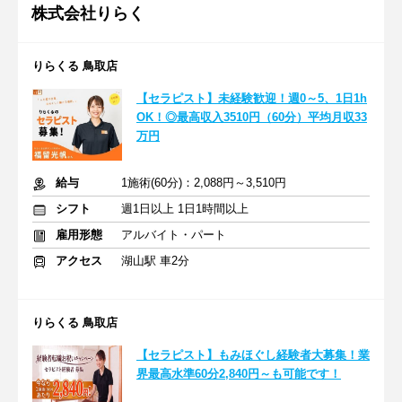
株式会社りらく
りらくる 鳥取店
【セラピスト】未経験歓迎！週0～5、1日1h
OK！◎最高収入3510円（60分）平均月収33
万円
給与
1施術(60分)：2,088円～3,510円
シフト
週1日以上 1日1時間以上
雇用形態
アルバイト・パート
アクセス
湖山駅 車2分
りらくる 鳥取店
【セラピスト】もみほぐし経験者大募集！業
界最高水準60分2,840円～も可能です！