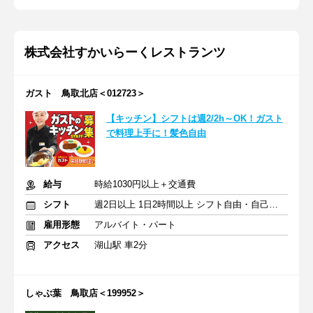
株式会社すかいらーくレストランツ
ガスト 鳥取北店＜012723＞
【キッチン】シフトは週2/2h～OK！ガスト
で料理上手に！髪色自由
給与
時給1030円以上＋交通費
シフト
週2日以上 1日2時間以上 シフト自由・自己申告
雇用形態
アルバイト・パート
アクセス
湖山駅 車2分
しゃぶ葉 鳥取店＜199952＞