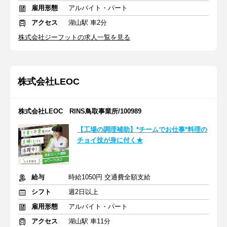
雇用形態
アルバイト・パート
アクセス
湖山駅 車2分
株式会社ジーフットの求人一覧を見る
株式会社LEOC
株式会社LEOC RINS鳥取事業所/100989
【工場の調理補助】*チームでお仕事*料理の
チョイ技が身に付く★
給与
時給1050円 交通費全額支給
シフト
週2日以上
雇用形態
アルバイト・パート
アクセス
湖山駅 車11分