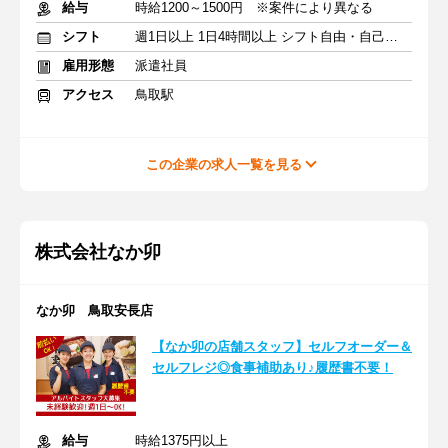
給与
時給1200～1500円 ※案件により異なる
シフト
週1日以上 1日4時間以上 シフト自由・自己申告
雇用形態
派遣社員
アクセス
鳥取駅
この企業の求人一覧を見る
株式会社なか卯
なか卯 鳥取安長店
【なか卯の店舗スタッフ】セルフオーダー＆
セルフレジ◎食事補助あり♪履歴書不要！
給与
時給1375円以上