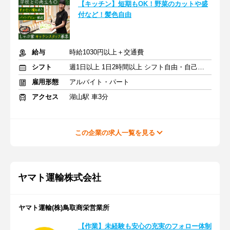
【キッチン】短期もOK！野菜のカットや盛
付など！髪色自由
給与
時給1030円以上＋交通費
シフト
週1日以上 1日2時間以上 シフト自由・自己申告
雇用形態
アルバイト・パート
アクセス
湖山駅 車3分
この企業の求人一覧を見る
ヤマト運輸株式会社
ヤマト運輸(株)鳥取商栄営業所
【作業】未経験も安心の充実のフォロー体制