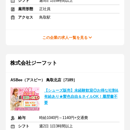
シフト
週5日 1日8時間以上
雇用形態
正社員
アクセス
鳥取駅
この企業の求人一覧を見る
株式会社ジーフット
ASBee（アスビー） 鳥取北店［7189］
【シューズ販売】未経験歓迎◎お得な社割&
有給あり★髪色自由＆ネイルOK！履歴書不
要
給与
時給1040円～1140円+交通費
シフト
週2日 1日3時間以上