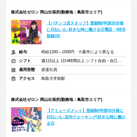
株式会社ゼロン 岡山出張所(勤務地：鳥取市エリア)
【パチンコ店スタッフ】登録制/申請30分後
に日払いも♪好きな時に働ける◎電話・WEB
登録OK
給与
時給1200～1500円 ※案件により異なる
シフト
週1日以上 1日4時間以上 シフト自由・自己申告
雇用形態
派遣社員
アクセス
鳥取大学前駅
株式会社ゼロン 岡山出張所(勤務地：鳥取市エリア)
【アミューズメント】登録制/申請30分後に
日払いも♪店内ウォーキング!好きな時に働け
る◎