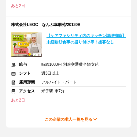
あと2日
株式会社LEOC なんぶ幸朋苑/201309
【ケアファシリティ内のキッチン調理補助】
未経験◎食事の盛り付け等！接客なし
給与
時給1080円 別途交通費全額支給
シフト
週3日以上
雇用形態
アルバイト・パート
アクセス
米子駅 車7分
あと2日
この企業の求人一覧を見る