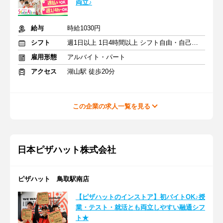
両立♪
給与
時給1030円
シフト
週1日以上 1日4時間以上 シフト自由・自己申告
雇用形態
アルバイト・パート
アクセス
湖山駅 徒歩20分
この企業の求人一覧を見る
日本ピザハット株式会社
ピザハット 鳥取駅南店
【ピザハットのインストア】初バイトOK♪授
業・テスト・就活とも両立しやすい融通シフ
ト★