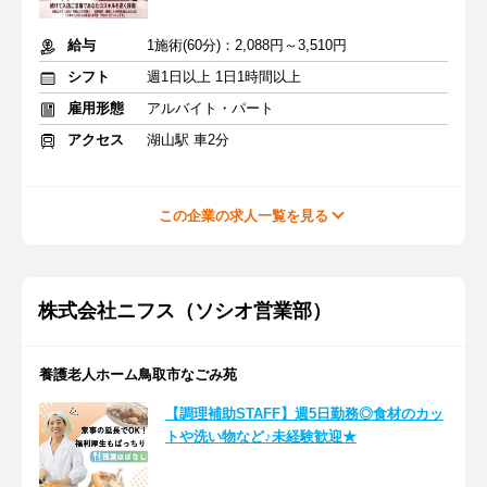
給与
1施術(60分)：2,088円～3,510円
シフト
週1日以上 1日1時間以上
雇用形態
アルバイト・パート
アクセス
湖山駅 車2分
この企業の求人一覧を見る
株式会社ニフス（ソシオ営業部）
養護老人ホーム鳥取市なごみ苑
【調理補助STAFF】週5日勤務◎食材のカッ
トや洗い物など♪未経験歓迎★