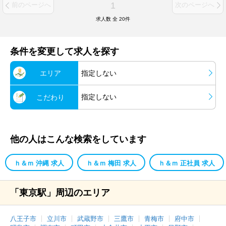
1
前のページへ
次のページへ
求人数 全
20
件
条件を変更して求人を探す
エリア
指定しない
指定しない
こだわり
他の人はこんな検索をしています
ｈ＆ｍ 沖縄 求人
ｈ＆ｍ 梅田 求人
ｈ＆ｍ 正社員 求人
「東京駅」周辺のエリア
八王子市
立川市
武蔵野市
三鷹市
青梅市
府中市