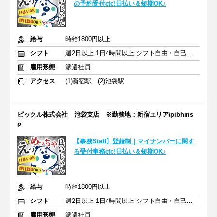
の予約受付etc!日払い＆短期OK♪
給与
時給1800円以上
シフト
週2日以上 1日4時間以上 シフト自由・自己申告
雇用形態
派遣社員
アクセス
(1)新宿駅 (2)池袋駅
ピックル株式会社 池袋支店 ※勤務地：新宿エリア/pibhms
p
【事務Staff】登録制｜マイナンバーに関す
る受付事務etc!日払い＆短期OK♪
給与
時給1800円以上
シフト
週2日以上 1日4時間以上 シフト自由・自己申告
雇用形態
派遣社員