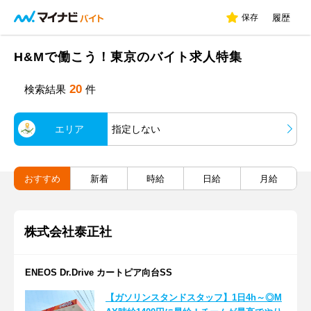
保存
履歴
H&Mで働こう！東京のバイト求人特集
20
検索結果
件
エリア
指定しない
おすすめ
新着
時給
日給
月給
株式会社泰正社
ENEOS Dr.Drive カートピア向台SS
【ガソリンスタンドスタッフ】1日4h～◎M