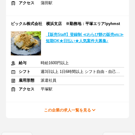
アクセス
蒲田駅
ピックル株式会社 横浜支店 ※勤務地：平塚エリア/pyhmst
【販売Staff】登録制 ≪わらび餅の販売etc≫
短期OK★日払い★人気案件大募集♪
給与
時給1600円以上
シフト
週3日以上 1日6時間以上 シフト自由・自己申告
雇用形態
派遣社員
アクセス
平塚駅
この企業の求人一覧を見る