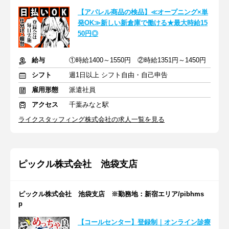
【アパレル商品の検品】≪オープニング×単
発OK≫新しい新倉庫で働ける★最大時給15
50円◎
給与
①時給1400～1550円 ②時給1351円～1450円
シフト
週1日以上 シフト自由・自己申告
雇用形態
派遣社員
アクセス
千葉みなと駅
ライクスタッフィング株式会社の求人一覧を見る
ピックル株式会社 池袋支店
ピックル株式会社 池袋支店 ※勤務地：新宿エリア/pibhms
p
【コールセンター】登録制｜オンライン診療