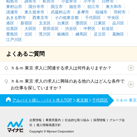
昭島市
調布市
町田市
小金井市
小平市
日野市
東村山市
国分寺市
国立市
福生市
狛江市
東大和市
清瀬市
東久留米市
武蔵村山市
多摩市
稲城市
羽村市
あきる野市
西東京市
その他東京都
千代田区
中央区
港区
新宿区
文京区
台東区
墨田区
江東区
品川区
目黒区
大田区
世田谷区
渋谷区
中野区
杉並区
豊島区
北区
荒川区
板橋区
練馬区
足立区
葛飾区
江戸川区
よくあるご質問
ｈ＆ｍ 東京 求人に関連する求人は何件ありますか？
ｈ＆ｍ 東京 求人の求人に興味のある他の人はどんな条件で
お仕事を探していますか？
アルバイト探し・バイト求人TOP
東京都
千代田区
ｈ＆ｍ 東
企業情報
事業所案内
社会的な取り組み
採用情報
グループ会
社
個人情報保護方針
Copyright © Mynavi Corporation