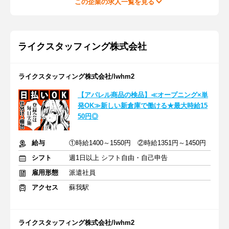
この企業の求人一覧を見る
ライクスタッフィング株式会社
ライクスタッフィング株式会社/lwhm2
【アパレル商品の検品】≪オープニング×単
発OK≫新しい新倉庫で働ける★最大時給15
50円◎
給与
①時給1400～1550円 ②時給1351円～1450円
シフト
週1日以上 シフト自由・自己申告
雇用形態
派遣社員
アクセス
蘇我駅
ライクスタッフィング株式会社/lwhm2