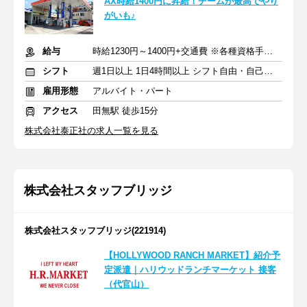
AX時給1400円に昇給！チームが最高でやり
がいも♪
給与
時給1230円～1400円+交通費 ※各種資格手当あり
シフト
週1日以上 1日4時間以上 シフト自由・自己申告
雇用形態
アルバイト・パート
アクセス
田無駅 徒歩15分
株式会社泰正社の求人一覧を見る
株式会社スタッフブリッジ
株式会社スタッフブリッジ(221914)
【HOLLYWOOD RANCH MARKET】紹介予
定派遣｜ハリウッドランチマーケット 接客
（代官山）