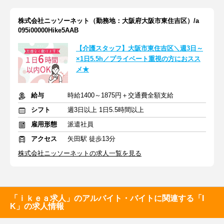
株式会社ニッソーネット（勤務地：大阪府大阪市東住吉区）/a
095i00000Hike5AAB
【介護スタッフ】大阪市東住吉区＼週3日～
×1日5.5h／プライベート重視の方におスス
メ★
給与
時給1400～1875円＋交通費全額支給
シフト
週3日以上 1日5.5時間以上
雇用形態
派遣社員
アクセス
矢田駅 徒歩13分
株式会社ニッソーネットの求人一覧を見る
「ｉｋｅａ求人」のアルバイト・バイトに関連する「I
K」の求人情報