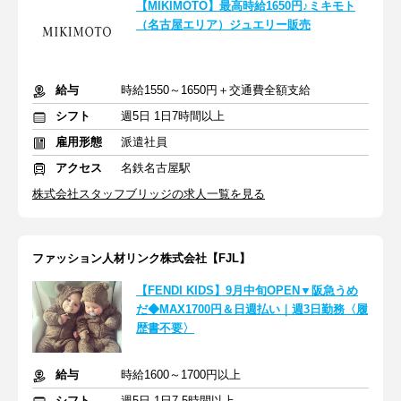
【MIKIMOTO】最高時給1650円♪ミキモト
（名古屋エリア）ジュエリー販売
給与
時給1550～1650円＋交通費全額支給
シフト
週5日 1日7時間以上
雇用形態
派遣社員
アクセス
名鉄名古屋駅
株式会社スタッフブリッジの求人一覧を見る
ファッション人材リンク株式会社【FJL】
【FENDI KIDS】9月中旬OPEN▼阪急うめ
だ◆MAX1700円＆日週払い｜週3日勤務〈履
歴書不要〉
給与
時給1600～1700円以上
シフト
週5日 1日7.5時間以上