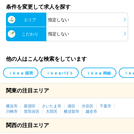
条件を変更して求人を探す
エリア
指定しない
指定しない
こだわり
他の人はこんな検索をしています
ｉｋｅａ 採用
ｉｋｅａバイト
ｉｋｅａ 時給
ｉｋ
関東の注目エリア
横浜市
新宿区
さいたま市
港区
渋谷区
千葉市
川崎市
世田谷区
大田区
横須賀市
越谷市
関西の注目エリア