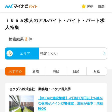
保存
履歴
ｉｋｅａ求人のアルバイト・バイト・パート求
人特集
2
検索結果
件
エリア
指定しない
おすすめ
新着
時給
日給
月給
セクダム株式会社 勤務地：イケア長久手
【IKEAの施設警備】≪日給1万円以上≫静か
な夜間がメイン◎警備室→巡回が基本！未経
験OK