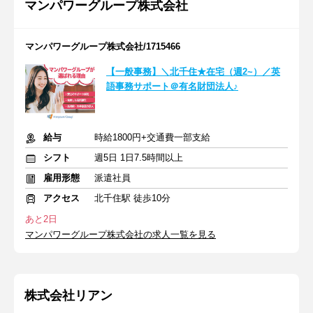
マンパワーグループ株式会社
マンパワーグループ株式会社/1715466
【一般事務】＼北千住★在宅（週2~）／英
語事務サポート＠有名財団法人♪
給与
時給1800円+交通費一部支給
シフト
週5日 1日7.5時間以上
雇用形態
派遣社員
アクセス
北千住駅 徒歩10分
あと2日
マンパワーグループ株式会社の求人一覧を見る
株式会社リアン