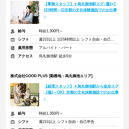
【事務スタッフ】▼烏丸御池駅スグ♪週2×1
日5時間～◎京都の文化体験施設でのお仕事
♪
給与
時給1,300円～
シフト
週2日以上 1日5時間以上 シフト自由・自己申告
雇用形態
アルバイト・パート
アクセス
烏丸御池駅 徒歩5分
株式会社GOOD PLUS [勤務地：烏丸御池エリア]
【経理スタッフ】▼烏丸御池駅から徒歩スグ
《週2～OK》京都の文化体験施設でのお仕事
♪
給与
時給1,350円～
シフト
週2日以上 シフト自由・自己申告