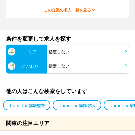
この企業の求人一覧を見る
条件を変更して求人を探す
エリア
指定しない
指定しない
こだわり
他の人はこんな検索をしています
ｔｏｅｉｃ 試験監督
ｔｏｅｉｃ 講師 求人
ｔｏｅｉｃ 家
関東の注目エリア