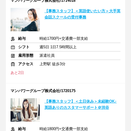
マンパワーグループ株式会社/1714018
【事務スタッフ】＜英語使いたい方＞大手英
会話スクールの受付事務
給与
時給1700円+交通費一部支給
シフト
週5日 1日7.5時間以上
雇用形態
派遣社員
アクセス
上野駅 徒歩3分
あと2日
マンパワーグループ株式会社/1720175
【事務スタッフ】＜土日休み＞未経験OK♪
英語ありのカスタマーサポート＠渋谷
給与
時給1800円+交通費一部支給