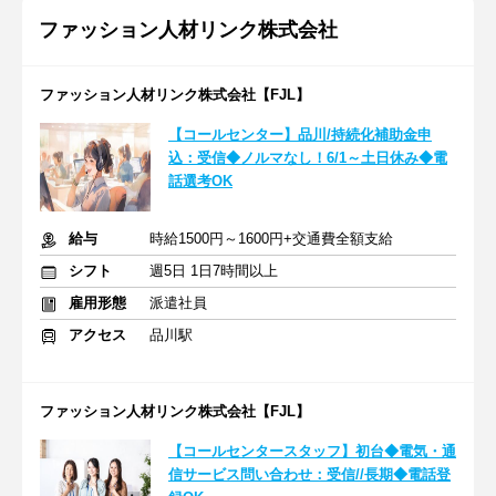
ファッション人材リンク株式会社
ファッション人材リンク株式会社【FJL】
【コールセンター】品川/持続化補助⾦申
込：受信◆ノルマなし！6/1～土日休み◆電
話選考OK
給与
時給1500円～1600円+交通費全額支給
シフト
週5日 1日7時間以上
雇用形態
派遣社員
アクセス
品川駅
ファッション人材リンク株式会社【FJL】
【コールセンタースタッフ】初台◆電気・通
信サービス問い合わせ：受信//長期◆電話登