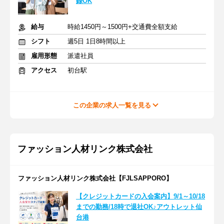
録OK
給与
時給1450円～1500円+交通費全額支給
シフト
週5日 1日8時間以上
雇用形態
派遣社員
アクセス
初台駅
この企業の求人一覧を見る
ファッション人材リンク株式会社
ファッション人材リンク株式会社【FJLSAPPORO】
【クレジットカードの入会案内】9/1～10/18
までの勤務/18時で退社OK♪アウトレット仙
台港