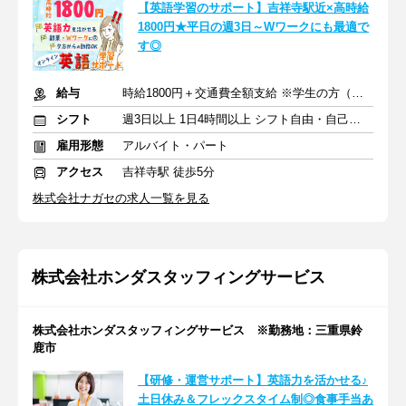
【英語学習のサポート】吉祥寺駅近×高時給
1800円★平日の週3日～Wワークにも最適で
す◎
給与
時給1800円＋交通費全額支給 ※学生の方（時給1600円）
シフト
週3日以上 1日4時間以上 シフト自由・自己申告
雇用形態
アルバイト・パート
アクセス
吉祥寺駅 徒歩5分
株式会社ナガセの求人一覧を見る
株式会社ホンダスタッフィングサービス
株式会社ホンダスタッフィングサービス ※勤務地：三重県鈴
鹿市
【研修・運営サポート】英語力を活かせる♪
土日休み＆フレックスタイム制◎食事手当あ