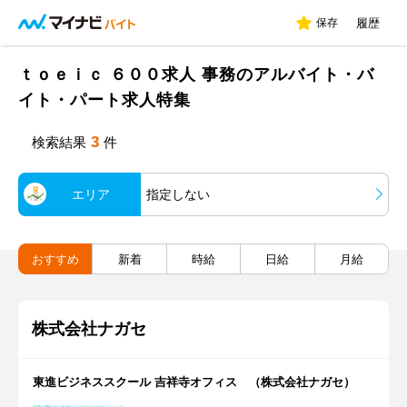
保存
履歴
ｔｏｅｉｃ ６００求人 事務のアルバイト・バ
イト・パート求人特集
3
検索結果
件
エリア
指定しない
おすすめ
新着
時給
日給
月給
株式会社ナガセ
東進ビジネススクール 吉祥寺オフィス （株式会社ナガセ）