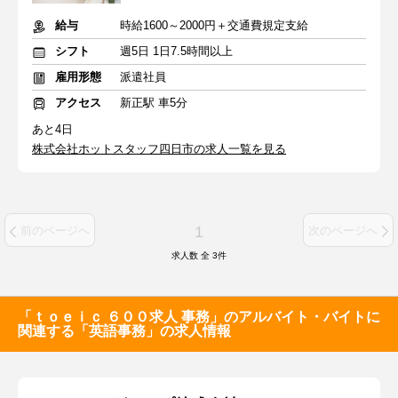
給与
時給1600～2000円＋交通費規定支給
シフト
週5日 1日7.5時間以上
雇用形態
派遣社員
アクセス
新正駅 車5分
あと4日
株式会社ホットスタッフ四日市の求人一覧を見る
1
前のページへ
次のページへ
求人数 全
3
件
「ｔｏｅｉｃ ６００求人 事務」のアルバイト・バイトに
関連する「英語事務」の求人情報