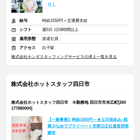
り！
給与
時給1550円＋交通費支給
シフト
週5日 1日8時間以上
雇用形態
派遣社員
アクセス
白子駅
株式会社ホンダスタッフィングサービスの求人一覧を見る
株式会社ホットスタッフ四日市
株式会社ホットスタッフ四日市 ※勤務地 四日市市末広町[260
177880004]
【一般事務】時給1600円～★土日祝休み♪残
業少なめでプライベート充実◎正社員登用実
績有