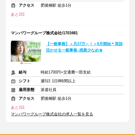
アクセス
肥後橋駅 徒歩1分
あと2日
マンパワーグループ株式会社/1703481
【一般事務】＜月27万～！＞8月開始＊英語
活かせる一般事務♪残業少なめ★
給与
時給1700円+交通費一部支給
シフト
週5日 1日8時間以上
雇用形態
派遣社員
アクセス
肥後橋駅 徒歩1分
あと2日
マンパワーグループ株式会社の求人一覧を見る