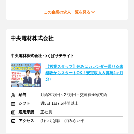
この企業の求人一覧を見る
中央電材株式会社
中央電材株式会社 つくばサテライト
【営業スタッフ】休みはカレンダー通り☆未
経験からスタートOK！安定収入＆賞与4ヶ月
分♪
給与
月給20万円～27万円＋交通費全額支給
シフト
週5日 1日7.5時間以上
雇用形態
正社員
アクセス
(1)つくば駅 (2)みらい平駅 (3)水海道駅