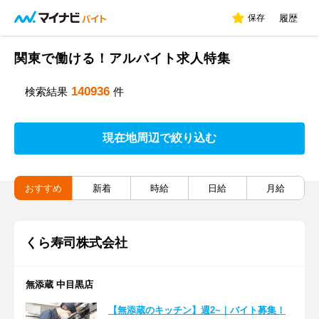
保存
履歴
関東で働ける！アルバイト求人特集
140936
検索結果
件
現在地周辺で絞り込む
おすすめ
新着
時給
日給
月給
くら寿司株式会社
無添蔵 中目黒店
【無添蔵のキッチン】週2~｜バイト募集！