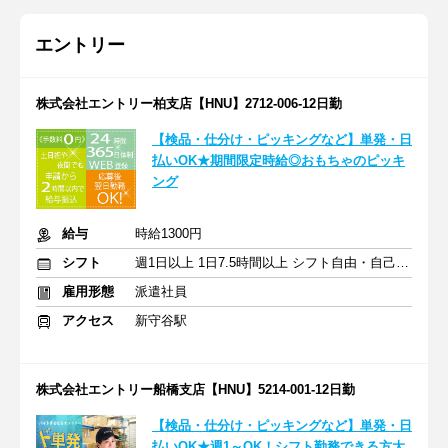
エントリー
株式会社エントリー柏支店【HNU】2712-006-12日勤
【検品・仕分け・ピッキングなど】単発・日
払いOK★期間限定時給◎おもちゃのピッキ
ング
給与
時給1300円
シフト
週1日以上 1日7.5時間以上 シフト自由・自己申告
雇用形態
派遣社員
アクセス
新守谷駅
株式会社エントリー船橋支店【HNU】5214-001-12日勤
【検品・仕分け・ピッキングなど】単発・日
払いOK★週1～OK！シフト勤務できる方大