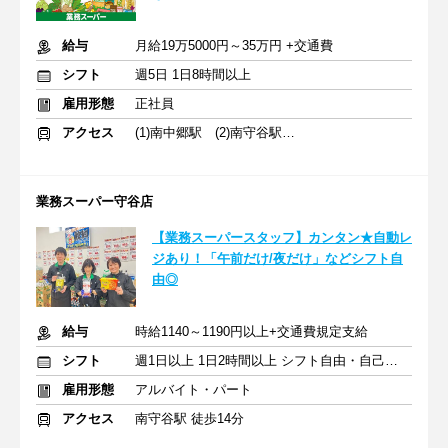
給与
月給19万5000円～35万円 +交通費
シフト
週5日 1日8時間以上
雇用形態
正社員
アクセス
(1)南中郷駅 (2)南守谷駅 (3)佐和駅
業務スーパー守谷店
【業務スーパースタッフ】カンタン★自動レ
ジあり！「午前だけ/夜だけ」などシフト自
由◎
給与
時給1140～1190円以上+交通費規定支給
シフト
週1日以上 1日2時間以上 シフト自由・自己申告
雇用形態
アルバイト・パート
アクセス
南守谷駅 徒歩14分