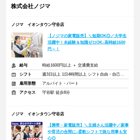
株式会社ノジマ
ノジマ イオンタウン守谷店
【ノジマの家電販売】＼短期OK◎／大学生
活躍中！未経験＆知識ゼロOK♪高時給1600
円～！
給与
時給1600円以上 ＋ 交通費支給
シフト
週3日以上 1日4時間以上 シフト自由・自己申告
雇用形態
アルバイト・パート
アクセス
守谷駅 徒歩8分
ノジマ イオンタウン守谷店
【携帯・家電販売】＼主婦さん活躍中／家事
や育児の合間に♪柔軟シフトで急な用事も安
心◎