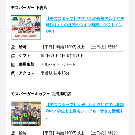
モスバーガー 下妻店
【モススタッフ】学生さんの授業の合間や主
婦(夫)さんの昼間のスキマ時間にシフトイン
OK！
給与
【平日】時給1100円以上 【土日祝】時給1150円以上
シフト
週2日以上 1日3時間以上
雇用形態
アルバイト・パート
アクセス
宗道駅 徒歩15分
モスバーガー＆カフェ 古河旭町店
【モススタッフ】＼優しい店長に何でも相談
OK*／学生も主婦もシニアも！皆さん活躍中
♪
給与
【平日】時給1100円以上 【土日祝】時給1150円以上