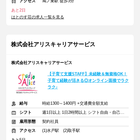
アクセス
鳩ノ巣駅 徒歩3分
あと2日
はとのす荘の求人一覧を見る
株式会社アリスキャリアサービス
株式会社アリスキャリアサービス
【子育て支援STAFF】未経験＆無資格OK！
子育て経験が活きる◎オンライン面接でラク
ラク♪
給与
時給1300～1400円 +交通費全額支給
シフト
週1日以上 1日2時間以上 シフト自由・自己申告
雇用形態
契約社員
アクセス
(1)水戸駅 (2)取手駅
あと5日