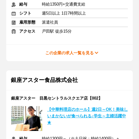
給与
時給1350円+交通費支給
シフト
週5日以上 1日7時間以上
雇用形態
派遣社員
アクセス
戸田駅 徒歩15分
この企業の求人一覧を見る
銀座アスター食品株式会社
銀座アスター 目黒セントラルスクエア店【002】
【中華料理店のホール】週2日～OK！美味し
いまかないが食べられる♪学生～主婦活躍中
★
給与
時給1300円～（※土日祝：時給1400円）＋交通費支給