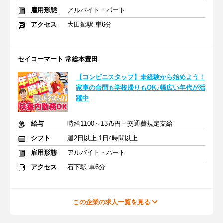
雇用形態
アルバイト・パート
アクセス
大田郷駅 車6分
セイコーマート 常総本豊田
【コンビニスタッフ】未経験から始めよう！
家事の合間も学校帰りもOK♪幅広い年代が活
躍中
給与
時給1100～1375円＋交通費規定支給
シフト
週2日以上 1日4時間以上
雇用形態
アルバイト・パート
アクセス
石下駅 車6分
この企業の求人一覧を見る