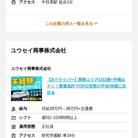
アクセス
中目黒駅 徒歩1分
この企業の求人一覧を見る
ユウセイ商事株式会社
ユウセイ商事株式会社
【2tドライバー】関東エリア1日2便×手積み
ナシ！普通免許でOK◎充実の手当/待遇に注
目★
給与
月給29万円～38万円+交通費
シフト
週5日 1日8時間以上
雇用形態
正社員
アクセス
研究学園駅 車14分