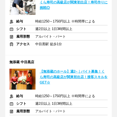
くら寿司の高級店が関東初出店！寿司作りに
挑戦◎
給与
時給1250～1750円以上 ※時間帯による
シフト
週2日以上 1日3時間以上
雇用形態
アルバイト・パート
アクセス
中目黒駅 徒歩1分
無添蔵 中目黒店
【無添蔵のホール】週2~｜バイト募集！く
ら寿司の高級店が関東初出店！接客スキルを
GET☆
給与
時給1250～1750円以上 ※時間帯による
シフト
週2日以上 1日3時間以上
雇用形態
アルバイト・パート