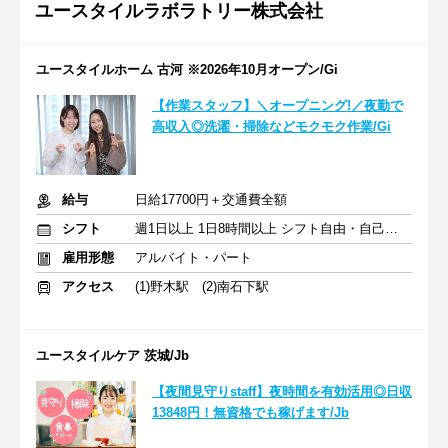
ユースタイルラボラトリー株式会社
ユースタイルホーム 古河 ※2026年10月オープン/Gi
【作業スタッフ】＼オープニング!／夜勤で
高収入◎洗濯・掃除などモクモク作業/Gi
給与
日給17700円＋交通費全額
シフト
週1日以上 1日8時間以上 シフト自由・自己申告
雇用形態
アルバイト・パート
アクセス
(1)野木駅 (2)南石下駅
ユースタイルケア 茨城/Jb
【夜間見守りstaff】夜時間を有効活用◎日収
13848円！無資格でも稼げます/Jb