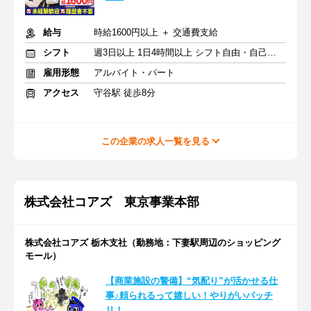
給与
時給1600円以上 ＋ 交通費支給
シフト
週3日以上 1日4時間以上 シフト自由・自己申告
雇用形態
アルバイト・パート
アクセス
守谷駅 徒歩8分
この企業の求人一覧を見る
株式会社コアズ 東京事業本部
株式会社コアズ 栃木支社（勤務地：下妻駅周辺のショッピング
モール）
【商業施設の警備】“気配り”が活かせる仕
事♪頼られるって嬉しい！やりがいバッチ
リ！