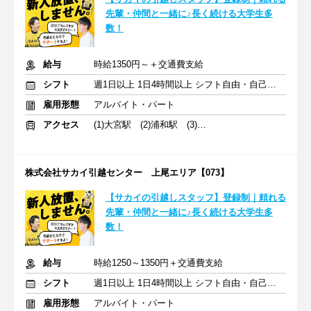
先輩・仲間と一緒に♪長く続ける大学生多
数！
給与
時給1350円～＋交通費支給
シフト
週1日以上 1日4時間以上 シフト自由・自己申告
雇用形態
アルバイト・パート
アクセス
(1)大宮駅 (2)浦和駅 (3)さいたま新都心駅
株式会社サカイ引越センター 上尾エリア【073】
【サカイの引越しスタッフ】登録制｜頼れる
先輩・仲間と一緒に♪長く続ける大学生多
数！
給与
時給1250～1350円＋交通費支給
シフト
週1日以上 1日4時間以上 シフト自由・自己申告
雇用形態
アルバイト・パート