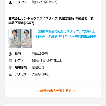
アクセス
騰波ノ江駅 車17分
株式会社サンキョウテクノスタッフ 茨城営業所 ※勤務地：茨
城県下妻市(10377)
【自動車部品の組付けスタッフ】2交替×土
日休み｜未経験OK｜20代～40代男性活躍中
給与
時給1300円
シフト
週5日 1日7.5時間以上
雇用形態
派遣社員
アクセス
大宝駅 車6分
この企業の求人一覧を見る