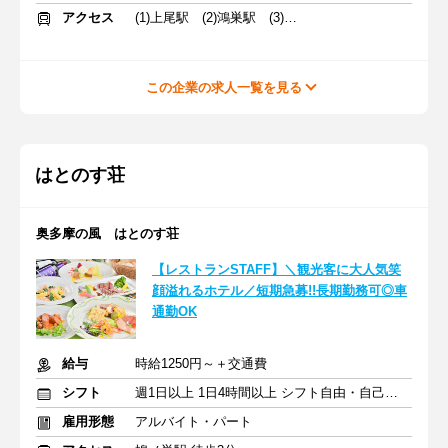
アクセス
(1)上尾駅 (2)鴻巣駅 (3)熊谷駅
この企業の求人一覧を見る
はとのす荘
奥多摩の風 はとのす荘
【レストランSTAFF】＼観光客に大人気笑
顔溢れるホテル／短期急募!!長期勤務可◎車
通勤OK
給与
時給1250円～＋交通費
シフト
週1日以上 1日4時間以上 シフト自由・自己申告
雇用形態
アルバイト・パート