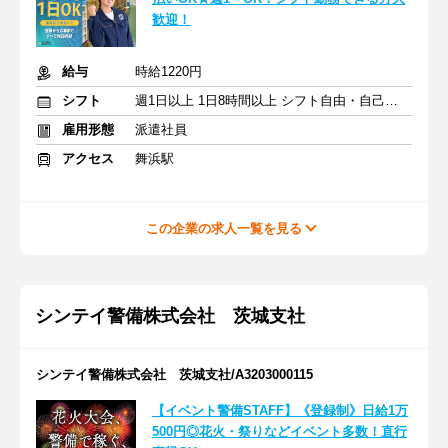
歓迎！
給与
時給1220円
シフト
週1日以上 1日8時間以上 シフト自由・自己申告
雇用形態
派遣社員
アクセス
舞浜駅
この企業の求人一覧を見る
シンテイ警備株式会社 茨城支社
シンテイ警備株式会社 茨城支社/A3203000115
【イベント警備STAFF】《登録制》日給1万
500円◎花火・祭りなどイベント多数！直行