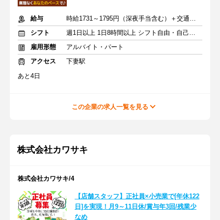
給与
時給1731～1795円（深夜手当含む）＋交通費支給
シフト
週1日以上 1日8時間以上 シフト自由・自己申告
雇用形態
アルバイト・パート
アクセス
下妻駅
あと4日
この企業の求人一覧を見る
株式会社カワサキ
株式会社カワサキ/4
【店舗スタッフ】正社員×小売業で[年休122
日]を実現！月9～11日休/賞与年3回/残業少
なめ