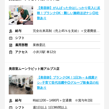
【美容師】がんばった分はしっかり収入に反
映！ブランクOK・難しい施術ほぼナシ◎社
割あり
給与
完全出来高制（売上45％を支給）＋交通費規定支給
シフト
雇用形態
業務委託
アクセス
小井川駅 車12分
美容室ムーンラビット南アルプス店
【美容師】ブランクOK！1日3h～＆残業ナ
シ♪子育て世代活躍中◎グループ飲食店の社
割あり
給与
時給1200～1490円＋交通費 ※賞与年2回
シフト
週1日以上 1日3時間以上