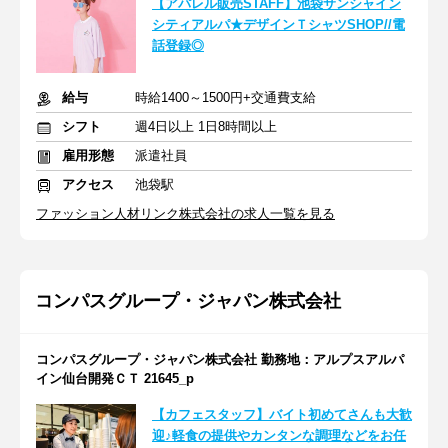
【アパレル販売STAFF】池袋サンシャイン
シティアルパ★デザインＴシャツSHOP//電
話登録◎
給与
時給1400～1500円+交通費支給
シフト
週4日以上 1日8時間以上
雇用形態
派遣社員
アクセス
池袋駅
ファッション人材リンク株式会社の求人一覧を見る
コンパスグループ・ジャパン株式会社
コンパスグループ・ジャパン株式会社 勤務地：アルプスアルパ
イン仙台開発ＣＴ 21645_p
【カフェスタッフ】バイト初めてさんも大歓
迎♪軽食の提供やカンタンな調理などをお任