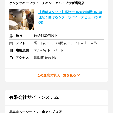
ケンタッキーフライドチキン アル・プラザ醍醐店
【店舗スタッフ】高校生OK★短時間OK♪無
理なく働けるシフト◎バイトデビューにGO
OD
給与
時給1130円以上
シフト
週2日以上 1日3時間以上 シフト自由・自己申告
雇用形態
アルバイト・パート
アクセス
醍醐駅 徒歩1分
この企業の求人一覧を見る
有限会社サイトシステム
美容室ムーンラビット南アルプス店