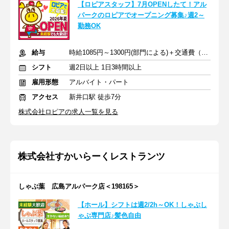
【ロピアスタッフ】7月OPENしたて！アル
パークのロピアでオープニング募集♪週2～
勤務OK
給与
時給1085円～1300円(部門による)＋交通費（社内規定）
シフト
週2日以上 1日3時間以上
雇用形態
アルバイト・パート
アクセス
新井口駅 徒歩7分
株式会社ロピアの求人一覧を見る
株式会社すかいらーくレストランツ
しゃぶ葉 広島アルパーク店＜198165＞
【ホール】シフトは週2/2h～OK！しゃぶし
ゃぶ専門店♪髪色自由