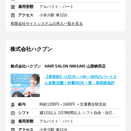
雇用形態
アルバイト・パート
アクセス
小井川駅 車12分
有限会社サイトシステムの求人一覧を見る
株式会社ハクブン
株式会社ハクブン HAIR SALON IWASAKI 山梨峡西店
【美容師】<1日3h～>40～50代のパートさ
ん多数活躍！扶養内OK！要：美容師免許
給与
時給1200円～1600円 ＋交通費全額支給
シフト
週1日以上 1日3時間以上 シフト自由・自己申告
雇用形態
アルバイト・パート
アクセス
小井川駅 車11分