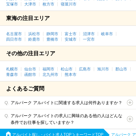
宝塚市
大津市
枚方市
寝屋川市
東海の注目エリア
名古屋市
浜松市
静岡市
富士市
沼津市
岐阜市
四日市市
鈴鹿市
豊橋市
安城市
一宮市
その他の注目エリア
札幌市
仙台市
福岡市
松山市
広島市
旭川市
郡山市
青森市
函館市
北九州市
熊本市
よくあるご質問
アルパーク アルバイトに関連する求人は何件ありますか？
アルパーク アルバイトの求人に興味のある他の人はどんな
条件でお仕事を探していますか？
アルバイト探し・バイト求人TOP
キーワードTOP
アルパーク 