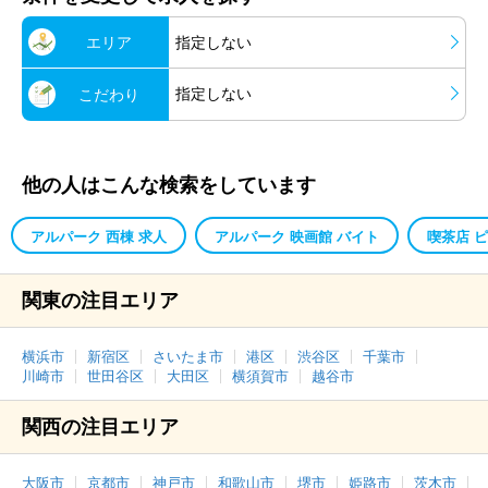
エリア
指定しない
指定しない
こだわり
他の人はこんな検索をしています
アルパーク 西棟 求人
アルパーク 映画館 バイト
喫茶店 
関東の注目エリア
横浜市
新宿区
さいたま市
港区
渋谷区
千葉市
川崎市
世田谷区
大田区
横須賀市
越谷市
関西の注目エリア
大阪市
京都市
神戸市
和歌山市
堺市
姫路市
茨木市