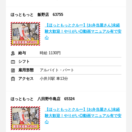
ほっともっと 飯野店 63755
【ほっともっとクルー】[お弁当屋さん]未経
験大歓迎！やりがい◎動画マニュアル有で安
心
給与
時給 1130円
シフト
雇用形態
アルバイト・パート
アクセス
小井川駅 車13分
ほっともっと 八田野牛島店 65324
【ほっともっとクルー】[お弁当屋さん]未経
験大歓迎！やりがい◎動画マニュアル有で安
心