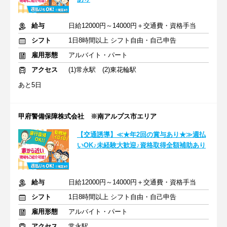
給与
日給12000円～14000円＋交通費・資格手当
シフト
1日8時間以上 シフト自由・自己申告
雇用形態
アルバイト・パート
アクセス
(1)常永駅 (2)東花輪駅
あと5日
甲府警備保障株式会社 ※南アルプス市エリア
【交通誘導】≪★年2回の賞与あり★≫週払
いOK♪未経験大歓迎♪資格取得全額補助あり
給与
日給12000円～14000円＋交通費・資格手当
シフト
1日8時間以上 シフト自由・自己申告
雇用形態
アルバイト・パート
アクセス
常永駅