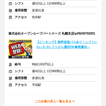
シフト
週5日以上 1日5時間以上
雇用形態
派遣社員
アクセス
筒井駅
株式会社オープンループパートナーズ 札幌支店/p09240702001
【ピッキング】無料送迎バスあり！シフトい
ろいろ♪9シフトから選択OK◆実働5h～
給与
時給1262円以上
シフト
週4日以上 1日5時間以上
雇用形態
派遣社員
アクセス
手稲駅
この企業の求人一覧を見る