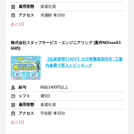
雇用形態
派遣社員
アクセス
河瀬駅 車10分
あと1日
株式会社スタッフサービス・エンジニアリング (案件NO/sseA3
6685)
【生産管理STAFF】大分県豊後高田市│工場
内倉庫で受入とピッキング
給与
時給1400円以上
シフト
週5日
雇用形態
派遣社員
アクセス
宇佐駅 車15分
あと1日