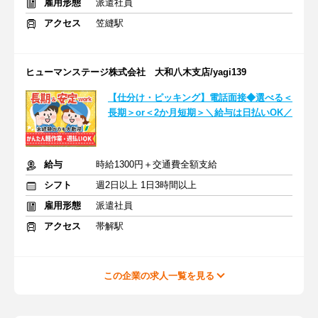
雇用形態
派遣社員
アクセス
笠縫駅
ヒューマンステージ株式会社 大和八木支店/yagi139
【仕分け・ピッキング】電話面接◆選べる＜
長期＞or＜2か月短期＞＼給与は日払いOK／
給与
時給1300円＋交通費全額支給
シフト
週2日以上 1日3時間以上
雇用形態
派遣社員
アクセス
帯解駅
この企業の求人一覧を見る