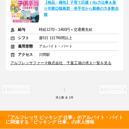
【検品・梱包】子育て応援！No力仕事＆座
り作業◎猿島郡・幸手市から勤務の方多数在
籍
給与
時給1270～1460円＋交通費支給
シフト
週5日 1日7時間以上
雇用形態
アルバイト・パート
アクセス
川間駅
アルフレッサファーマ株式会社 千葉工場の求人一覧を見る
1
前のページへ
次のページへ
求人数 全
1
件
「アルフレッサ ピッキング 仕事」のアルバイト・バイト
に関連する「ピッキング 仕事」の求人情報