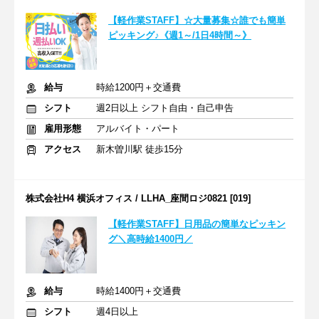
【軽作業STAFF】☆大量募集☆誰でも簡単
ピッキング♪《週1～/1日4時間～》
給与
時給1200円＋交通費
シフト
週2日以上 シフト自由・自己申告
雇用形態
アルバイト・パート
アクセス
新木曽川駅 徒歩15分
株式会社H4 横浜オフィス / LLHA_座間ロジ0821 [019]
【軽作業STAFF】日用品の簡単なピッキン
グ＼高時給1400円／
給与
時給1400円＋交通費
シフト
週4日以上