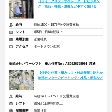
【フォークリフトオペレーター】ピッキン
グ・検品・梱包・運搬など◆すぐ働ける
給与
時給1500～1875円+交通費支給
シフト
週5日 1日8時間以上
雇用形態
派遣社員
アクセス
ポートタウン西駅
株式会社パワーシフト ※お仕事No：AE0326759991_渡邊
【仕分け作業・積みつけ・検品作業】駅ちか
物流センター◇ピッキング・検品・梱包など
給与
時給1400～1750円+交通費支給
シフト
週5日 1日8時間以上
雇用形態
派遣社員