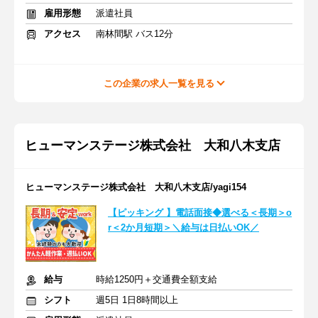
雇用形態
派遣社員
アクセス
南林間駅 バス12分
この企業の求人一覧を見る
ヒューマンステージ株式会社 大和八木支店
ヒューマンステージ株式会社 大和八木支店/yagi154
【ピッキング 】電話面接◆選べる＜長期＞o
r＜2か月短期＞＼給与は日払いOK／
給与
時給1250円＋交通費全額支給
シフト
週5日 1日8時間以上