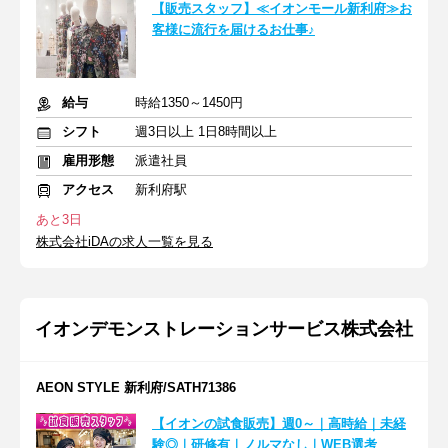
【販売スタッフ】≪イオンモール新利府≫お
客様に流行を届けるお仕事♪
給与
時給1350～1450円
シフト
週3日以上 1日8時間以上
雇用形態
派遣社員
アクセス
新利府駅
あと3日
株式会社iDAの求人一覧を見る
イオンデモンストレーションサービス株式会社
AEON STYLE 新利府/SATH71386
【イオンの試食販売】週0～｜高時給｜未経
験◎｜研修有｜ノルマなし｜WEB選考