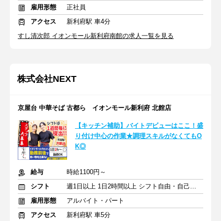
雇用形態
正社員
アクセス
新利府駅 車4分
すし清次郎 イオンモール新利府南館の求人一覧を見る
株式会社NEXT
京屋台 中華そば 古都ら イオンモール新利府 北館店
【キッチン補助】バイトデビューはここ！盛
り付け中心の作業★調理スキルがなくてもO
K◎
給与
時給1100円～
シフト
週1日以上 1日2時間以上 シフト自由・自己申告
雇用形態
アルバイト・パート
アクセス
新利府駅 車5分