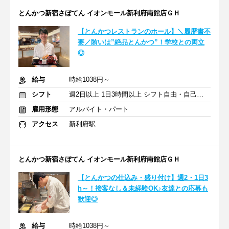
とんかつ新宿さぼてん イオンモール新利府南館店ＧＨ
【とんかつレストランのホール】＼履歴書不
要／賄いは”絶品とんかつ”！学校との両立
◎
給与
時給1038円～
シフト
週2日以上 1日3時間以上 シフト自由・自己申告
雇用形態
アルバイト・パート
アクセス
新利府駅
とんかつ新宿さぼてん イオンモール新利府南館店ＧＨ
【とんかつの仕込み・盛り付け】週2・1日3
h～！接客なし＆未経験OK♪友達との応募も
歓迎◎
給与
時給1038円～