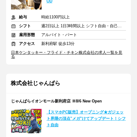
OD
給与
時給1100円以上
シフト
週2日以上 1日3時間以上 シフト自由・自己申告
雇用形態
アルバイト・パート
アクセス
新利府駅 徒歩13分
日本ケンタッキー・フライド・チキン株式会社の求人一覧を見
る
株式会社じゃんぱら
じゃんぱらイオンモール新利府店 ※8/6 New Open
【スマホPC販売】オープニング★ガジェッ
ト界隈の頂点"メガ"けてアップデート！シフ
ト自由