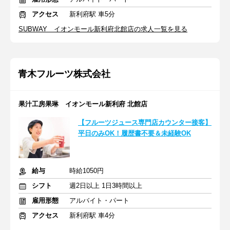
アクセス
新利府駅 車5分
SUBWAY イオンモール新利府北館店の求人一覧を見る
青木フルーツ株式会社
果汁工房果琳 イオンモール新利府 北館店
【フルーツジュース専門店カウンター接客】
平日のみOK！履歴書不要＆未経験OK
給与
時給1050円
シフト
週2日以上 1日3時間以上
雇用形態
アルバイト・パート
アクセス
新利府駅 車4分