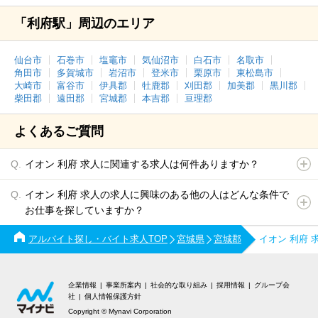
「利府駅」周辺のエリア
仙台市
石巻市
塩竈市
気仙沼市
白石市
名取市
角田市
多賀城市
岩沼市
登米市
栗原市
東松島市
大崎市
富谷市
伊具郡
牡鹿郡
刈田郡
加美郡
黒川郡
柴田郡
遠田郡
宮城郡
本吉郡
亘理郡
よくあるご質問
イオン 利府 求人に関連する求人は何件ありますか？
イオン 利府 求人の求人に興味のある他の人はどんな条件で
お仕事を探していますか？
アルバイト探し・バイト求人TOP
宮城県
宮城郡
イオン 利府
企業情報
事業所案内
社会的な取り組み
採用情報
グループ会
社
個人情報保護方針
Copyright © Mynavi Corporation