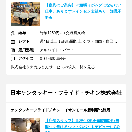
【寝具のご案内】＜頑張りがムダにならない
仕事、あります＞インセン支給あり！知識不
要★
給与
時給1250円～+交通費支給
シフト
週4日以上 1日5時間以上 シフト自由・自己申告
雇用形態
アルバイト・パート
アクセス
新利府駅 車4分
株式会社タナカふとんサービスの求人一覧を見る
日本ケンタッキー・フライド・チキン株式会社
ケンタッキーフライドチキン イオンモール新利府北館店
【店舗スタッフ】高校生OK★短時間OK♪無
理なく働けるシフト◎バイトデビューにGO