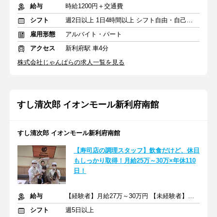
給与
時給1200円＋交通費
シフト
週2日以上 1日4時間以上 シフト自由・自己申告
雇用形態
アルバイト・パート
アクセス
新利府駅 車4分
株式会社じゃんぱらの求人一覧を見る
すし清次郎 イオンモール新利府南館
すし清次郎 イオンモール新利府南館
【寿司店の調理スタッフ】飲食だけど、休日
もしっかり取得！月給25万～30万×年休110
日！
給与
【経験者】月給27万～30万円 【未経験者】月給25万円
シフト
週5日以上