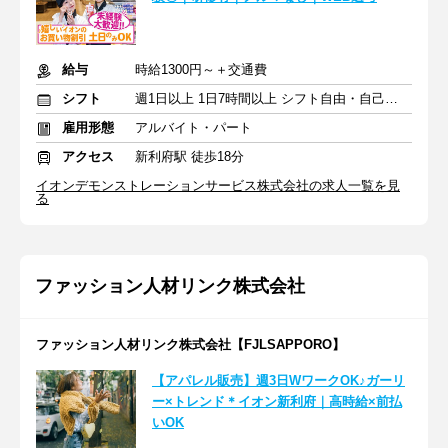
給与
時給1300円～＋交通費
シフト
週1日以上 1日7時間以上 シフト自由・自己申告
雇用形態
アルバイト・パート
アクセス
新利府駅 徒歩18分
イオンデモンストレーションサービス株式会社の求人一覧を見
る
ファッション人材リンク株式会社
ファッション人材リンク株式会社【FJLSAPPORO】
【アパレル販売】週3日WワークOK♪ガーリ
ー×トレンド＊イオン新利府｜高時給×前払
いOK