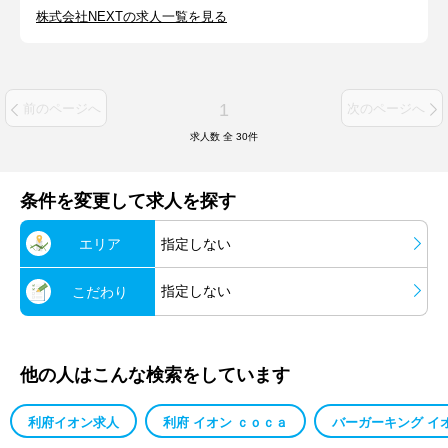
株式会社NEXTの求人一覧を見る
1
前のページへ
次のページへ
求人数 全
30
件
条件を変更して求人を探す
エリア
指定しない
指定しない
こだわり
他の人はこんな検索をしています
利府イオン求人
利府 イオン ｃｏｃａ
バーガーキング イ