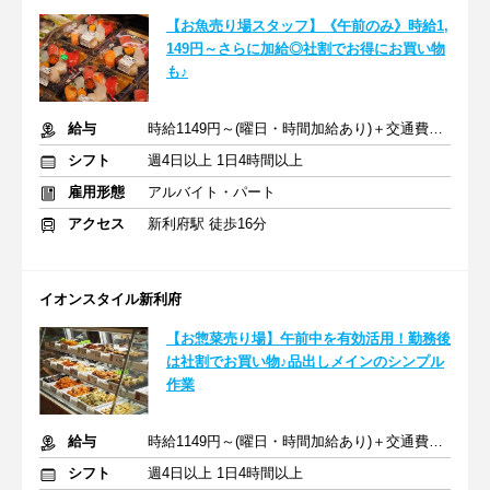
【お魚売り場スタッフ】《午前のみ》時給1,
149円～さらに加給◎社割でお得にお買い物
も♪
給与
時給1149円～(曜日・時間加給あり)＋交通費規定支給(上限3万円)
シフト
週4日以上 1日4時間以上
雇用形態
アルバイト・パート
アクセス
新利府駅 徒歩16分
イオンスタイル新利府
【お惣菜売り場】午前中を有効活用！勤務後
は社割でお買い物♪品出しメインのシンプル
作業
給与
時給1149円～(曜日・時間加給あり)＋交通費規定支給(上限3万円)
シフト
週4日以上 1日4時間以上