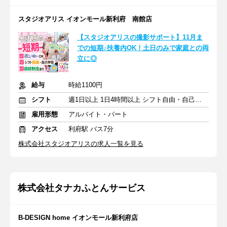
スタジオアリス イオンモール新利府 南館店
【スタジオアリスの撮影サポート】11月ま
での短期♪扶養内OK！土日のみで家庭との両
立に◎
給与
時給1100円
シフト
週1日以上 1日4時間以上 シフト自由・自己申告
雇用形態
アルバイト・パート
アクセス
利府駅 バス7分
株式会社スタジオアリスの求人一覧を見る
株式会社タナカふとんサービス
B-DESIGN home イオンモール新利府店