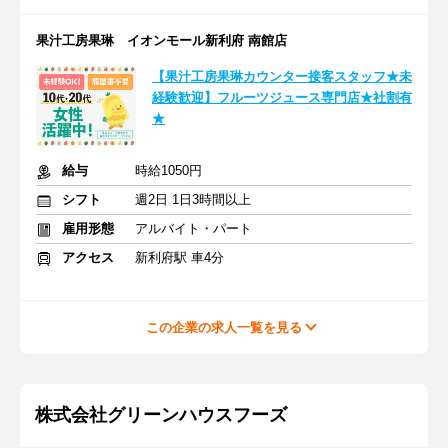
果汁工房果琳 イオンモール新利府 南館店
【果汁工房果琳カウンター接客スタッフ★未
経験歓迎】フルーツジュース専門店★社割有
★
給与
時給1050円
シフト
週2日 1日3時間以上
雇用形態
アルバイト・パート
アクセス
新利府駅 車4分
この企業の求人一覧を見る
株式会社グリーンハウスフーズ