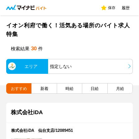
保存
履歴
イオン利府で働く！活気ある場所のバイト求人
特集
30
検索結果
件
エリア
指定しない
おすすめ
新着
時給
日給
月給
株式会社iDA
株式会社iDA 仙台支店/12089451