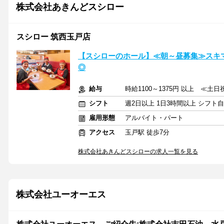
株式会社あきんどスシロー
スシロー 筑西玉戸店
【スシローのホール】≪朝～昼募集≫スキ
◎
給与
時給1100～1375円 以上 ≪土
シフト
週2日以上 1日3時間以上 シフト
雇用形態
アルバイト・パート
アクセス
玉戸駅 徒歩7分
株式会社あきんどスシローの求人一覧を見る
株式会社ユーオーエス