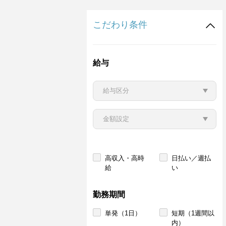
こだわり条件
給与
高収入・高時
日払い／週払
給
い
勤務期間
単発（1日）
短期（1週間以
内）