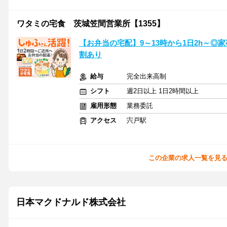
ワタミの宅食 茨城笠間営業所【1355】
【お弁当の宅配】9～13時から1日2h～
割あり
給与
完全出来高制
シフト
週2日以上 1日2時間以上
雇用形態
業務委託
アクセス
宍戸駅
この企業の求人一覧を見
日本マクドナルド株式会社