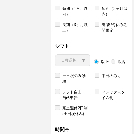
短期（1ヶ月以
短期（3ヶ月以
内）
内）
長期（3ヶ月以
春/夏/冬休み期
上）
間限定
シフト
以上
以内
土日祝のみ勤
平日のみ可
務
シフト自由・
フレックスタ
自己申告
イム制
完全週休2日制
(土日祝休み)
時間帯