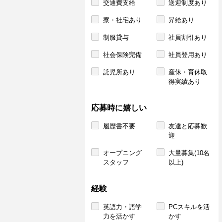
交通費支給
送迎制度あり
寮・社宅あり
昇給あり
制服貸与
社員割引あり
社会保険完備
社員登用あり
託児所あり
産休・育休取
得実績あり
応募時に嬉しい
履歴書不要
友達と応募歓
迎
オープニング
大量募集(10名
スタッフ
以上)
経験
英語力・語学
PCスキルを活
力を活かす
かす