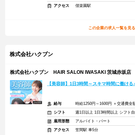
アクセス
偕楽園駅
この企業の求人一覧を見
株式会社ハクブン
株式会社ハクブン HAIR SALON IWASAKI 茨城赤坂店
【美容師】1日3時間～スキマ時間に働ける
給与
時給1250円～1600円 ＋交通費全
シフト
週1日以上 1日3時間以上 シフト
雇用形態
アルバイト・パート
アクセス
笠間駅 車5分