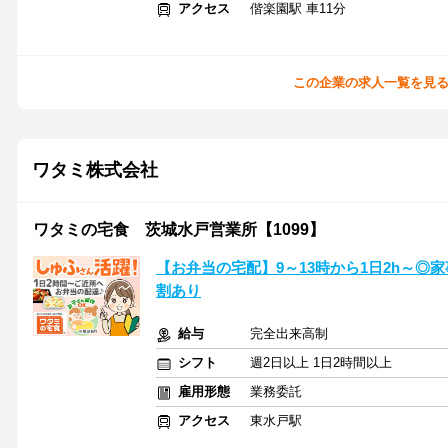
アクセス
偕楽園駅 車11分
この企業の求人一覧を見
ワタミ株式会社
ワタミの宅食 茨城水戸営業所【1099】
【お弁当の宅配】9～13時から1日2h～
割あり
給与
完全出来高制
シフト
週2日以上 1日2時間以上
雇用形態
業務委託
アクセス
東水戸駅