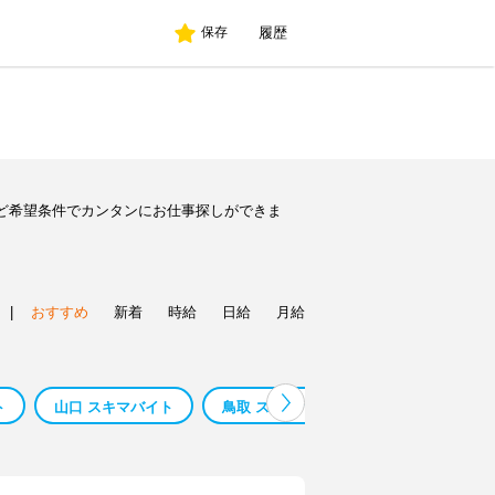
履歴
保存
ど希望条件でカンタンにお仕事探しができま
|
おすすめ
新着
時給
日給
月給
ト
山口 スキマバイト
鳥取 スキマバイト
石川 スキマバ