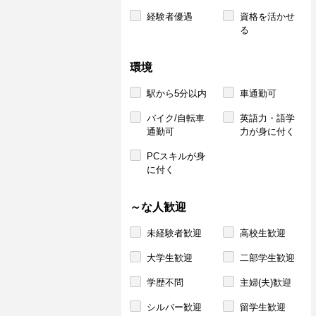
経験者優遇
資格を活かせ
る
環境
駅から5分以内
車通勤可
バイク/自転車
英語力・語学
通勤可
力が身に付く
PCスキルが身
に付く
～な人歓迎
未経験者歓迎
高校生歓迎
大学生歓迎
二部学生歓迎
学歴不問
主婦(夫)歓迎
シルバー歓迎
留学生歓迎