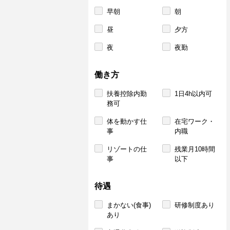
早朝
朝
昼
夕方
夜
夜勤
働き方
扶養控除内勤
1日4h以内可
務可
体を動かす仕
在宅ワーク・
事
内職
リゾートの仕
残業月10時間
事
以下
待遇
まかない(食事)
研修制度あり
あり