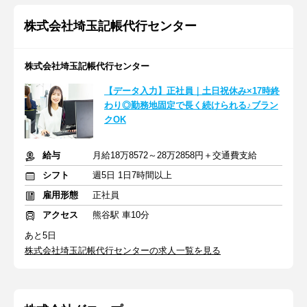
株式会社埼玉記帳代行センター
株式会社埼玉記帳代行センター
【データ入力】正社員｜土日祝休み×17時終
わり◎勤務地固定で長く続けられる♪ブラン
クOK
給与
月給18万8572～28万2858円＋交通費支給
シフト
週5日 1日7時間以上
雇用形態
正社員
アクセス
熊谷駅 車10分
あと5日
株式会社埼玉記帳代行センターの求人一覧を見る