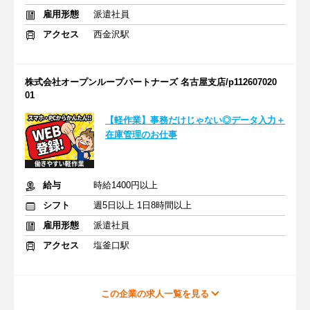
雇用形態
派遣社員
アクセス
西金沢駅
株式会社オープンループパートナーズ 名古屋支店/p112607020
01
【軽作業】事務だけじゃない◎データ入力＋
在庫管理のお仕事
給与
時給1400円以上
シフト
週5日以上 1日8時間以上
雇用形態
派遣社員
アクセス
塩釜口駅
この企業の求人一覧を見る