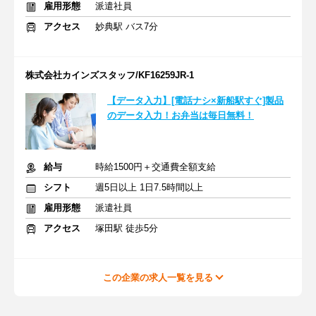
雇用形態
派遣社員
アクセス
妙典駅 バス7分
株式会社カインズスタッフ/KF16259JR-1
【データ入力】[電話ナシ×新船駅すぐ]製品
のデータ入力！お弁当は毎日無料！
給与
時給1500円＋交通費全額支給
シフト
週5日以上 1日7.5時間以上
雇用形態
派遣社員
アクセス
塚田駅 徒歩5分
この企業の求人一覧を見る