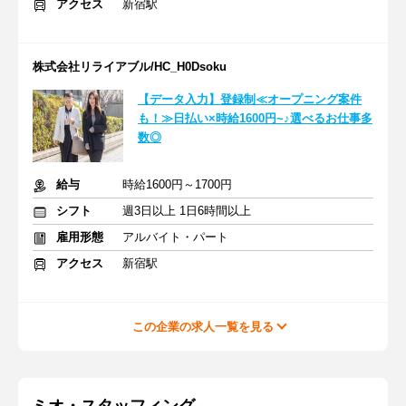
アクセス
新宿駅
株式会社リライアブル/HC_H0Dsoku
【データ入力】登録制≪オープニング案件
も！≫日払い×時給1600円~♪選べるお仕事多
数◎
給与
時給1600円～1700円
シフト
週3日以上 1日6時間以上
雇用形態
アルバイト・パート
アクセス
新宿駅
この企業の求人一覧を見る