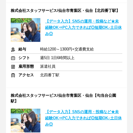
株式会社スタッフサービス/仙台市青葉区・仙台【北四番丁駅】
【データ入力】SNSの運用・投稿など★未
経験OK⇒PC入力できれば◎短期OK♪土日休
み◎
給与
時給1200～1300円+交通費支給
シフト
週5日 1日6時間以上
雇用形態
派遣社員
アクセス
北四番丁駅
株式会社スタッフサービス/仙台市青葉区・仙台【勾当台公園
駅】
【データ入力】SNSの運用・投稿など★未
経験OK⇒PC入力できれば◎短期OK♪土日休
み◎