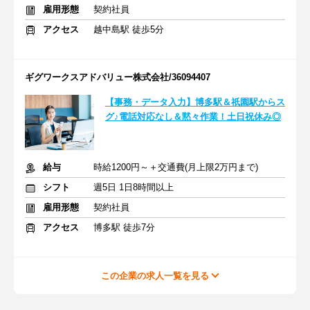
雇用形態
契約社員
アクセス
越中島駅 徒歩5分
ギグワークスアドバリュー株式会社/36094407
【事務・データ入力】博多駅＆祇園駅からス
グ♪電話対応なし＆黙々作業！土日祝休み◎
給与
時給1200円～＋交通費(月上限2万円まで)
シフト
週5日 1日8時間以上
雇用形態
契約社員
アクセス
博多駅 徒歩7分
この企業の求人一覧を見る