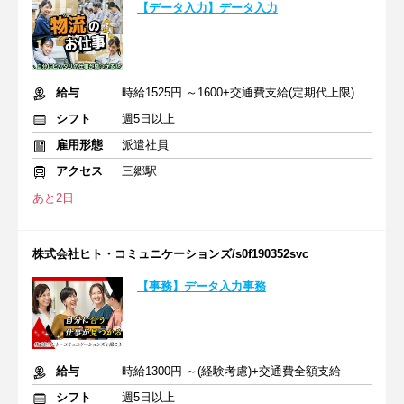
【データ入力】データ入力
給与
時給1525円 ～1600+交通費支給(定期代上限)
シフト
週5日以上
雇用形態
派遣社員
アクセス
三郷駅
あと2日
株式会社ヒト・コミュニケーションズ/s0f190352svc
【事務】データ入力事務
給与
時給1300円 ～(経験考慮)+交通費全額支給
シフト
週5日以上