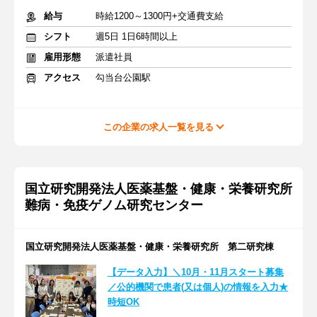
給与
時給1200～1300円+交通費支給
シフト
週5日 1日6時間以上
雇用形態
派遣社員
アクセス
勾当台公園駅
この企業の求人一覧を見る
国立研究開発法人医薬基盤・健康・栄養研究所
難病・免疫ゲノム研究センター
国立研究開発法人医薬基盤・健康・栄養研究所 第二研究棟
【データ入力】＼10月・11月スタート募集
／公的機関で患者(又は個人)の情報を入力★
時短OK