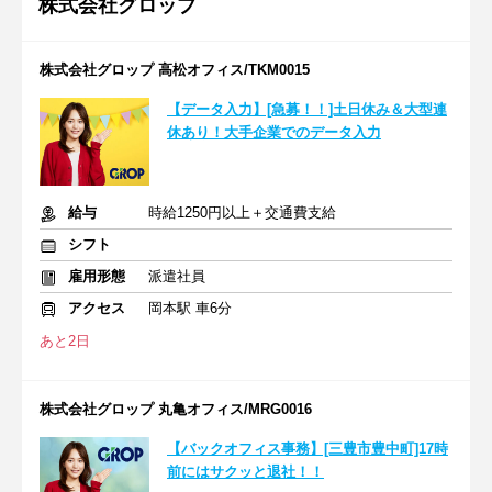
株式会社グロップ
株式会社グロップ 高松オフィス/TKM0015
【データ入力】[急募！！]土日休み＆大型連
休あり！大手企業でのデータ入力
給与
時給1250円以上＋交通費支給
シフト
雇用形態
派遣社員
アクセス
岡本駅 車6分
あと2日
株式会社グロップ 丸亀オフィス/MRG0016
【バックオフィス事務】[三豊市豊中町]17時
前にはサクッと退社！！