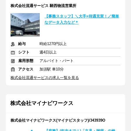
株式会社流通サービス 騎西物流営業所
【事務スタッフ】＼大手×待遇充実！／簡単
なデータ入力など＊
給与
時給1270円以上
シフト
週4日以上
雇用形態
アルバイト・パート
アクセス
加須駅 車10分
株式会社流通サービスの求人一覧を見る
株式会社マイナビワークス
株式会社マイナビワークス(マイナビスタッフ)/343939O
【庶務】(年内まで！)「文具・雑貨」の検