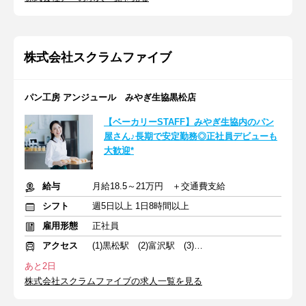
株式会社スクラムファイブ
パン工房 アンジュール みやぎ生協黒松店
【ベーカリーSTAFF】みやぎ生協内のパン
屋さん♪長期で安定勤務◎正社員デビューも
大歓迎*
給与
月給18.5～21万円 ＋交通費支給
シフト
週5日以上 1日8時間以上
雇用形態
正社員
アクセス
(1)黒松駅 (2)富沢駅 (3)陸前原ノ町駅
あと2日
株式会社スクラムファイブの求人一覧を見る