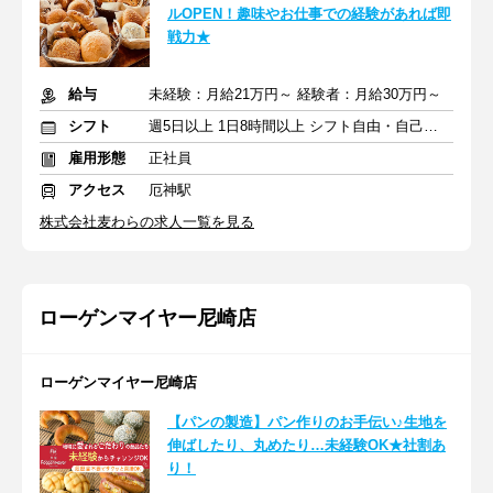
ルOPEN！趣味やお仕事での経験があれば即
戦力★
給与
未経験：月給21万円～ 経験者：月給30万円～
シフト
週5日以上 1日8時間以上 シフト自由・自己申告
雇用形態
正社員
アクセス
厄神駅
株式会社麦わらの求人一覧を見る
ローゲンマイヤー尼崎店
ローゲンマイヤー尼崎店
【パンの製造】パン作りのお手伝い♪生地を
伸ばしたり、丸めたり…未経験OK★社割あ
り！