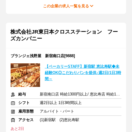
この企業の求人一覧を見る
株式会社JR東日本クロスステーション フー
ズカンパニー
ブランジェ浅野屋 新宿南口店[9888]
【ベーカリーSTAFF】新宿駅 恵比寿駅◆未
経験OK◎こだわりパンを提供♪週2日/1日3時
間～
給与
新宿南口店 時給1300円以上/ 恵比寿店 時給1230円以上
シフト
週2日以上 1日3時間以上
雇用形態
アルバイト・パート
アクセス
(1)新宿駅 (2)恵比寿駅
あと2日