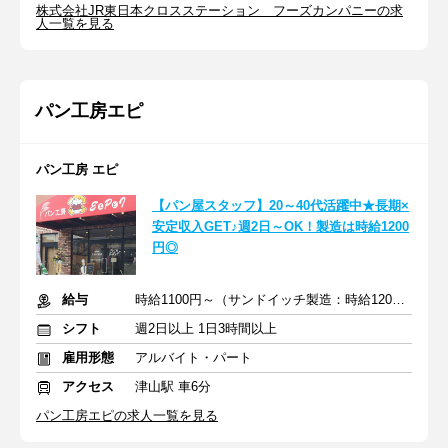
株式会社JR東日本クロスステーション フーズカンパニーの求
人一覧を見る
パン工房エピ
パン工房 エピ
【パン屋スタッフ】20～40代活躍中★長期×
安定収入GET♪週2日～OK！製造は時給1200
円◎
給与
時給1100円～（サンドイッチ製造：時給1200円～）＋交通費
シフト
週2日以上 1日3時間以上
雇用形態
アルバイト・パート
アクセス
津山駅 車6分
パン工房エピの求人一覧を見る