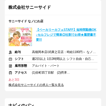
株式会社サニーサイド
サニーサイド なノにわ店
【ベーカリーカフェSTAFF】短時間勤務OK
♪セルフレジで簡単◎社割でお得★履歴書不
要!!!
給与
高槻岡本店/武庫之荘店：時給1180円～ なノにわ店：時給1200円～
シフト
週2日以上 1日2時間以上 シフト自由・自己申告
雇用形態
アルバイト・パート
アクセス
(1)谷町四丁目駅 (2)摂津富田駅 (3)武庫之荘駅
あと3日
株式会社サニーサイドの求人一覧を見る
ナビィのパン