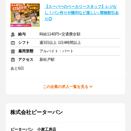
【スーパーのベーカリースタッフ】レジな
し！パン作りや陳列など楽しい♪買物割引あ
り◎
給与
時給1140円+交通費全額
シフト
週3日以上 1日4時間以上
雇用形態
アルバイト・パート
アクセス
新松戸駅
あと6日
この企業の求人一覧を見る
株式会社ピーターパン
ピーターパン 小麦工房店