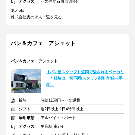
アクセス
バス停立石川 徒歩4分
あと5日
株式会社麦の求人一覧を見る
パン＆カフェ アシェット
パン＆カフェ アシェット
【パン屋スタッフ】笠岡で愛されるベーカリ
ー＊経験は一切不問/スタッフ割引有/給与手
渡し
給与
時給1150円～ +交通費
シフト
週2日以上 1日4時間以上
雇用形態
アルバイト・パート
アクセス
里庄駅 車7分