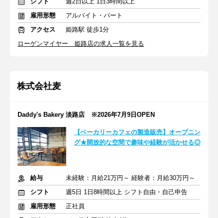
シフト
週2日以上 1日3時間以上
雇用形態
アルバイト・パート
アクセス
姫路駅 徒歩1分
ローゲンマイヤー 姫路店の求人一覧を見る
株式会社麦
Daddy's Bakery 淡路店 ※2026年7月9日OPEN
【ベーカリーカフェの製造販売】オープニン
グ★開放的な空間で趣味や経験が活かせる◎
給与
未経験：月給21万円～ 経験者：月給30万円～
シフト
週5日 1日8時間以上 シフト自由・自己申告
雇用形態
正社員