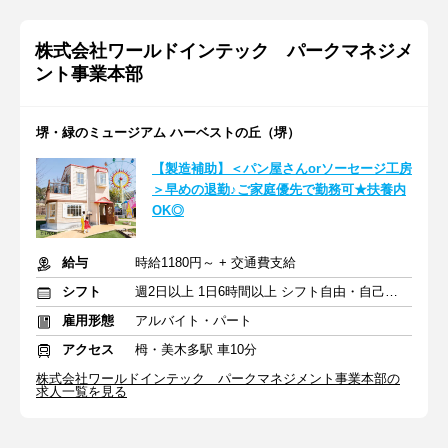
株式会社ワールドインテック パークマネジメ
ント事業本部
堺・緑のミュージアム ハーベストの丘（堺）
【製造補助】＜パン屋さんorソーセージ工房
＞早めの退勤♪ご家庭優先で勤務可★扶養内
OK◎
給与
時給1180円～ + 交通費支給
シフト
週2日以上 1日6時間以上 シフト自由・自己申告
雇用形態
アルバイト・パート
アクセス
栂・美木多駅 車10分
株式会社ワールドインテック パークマネジメント事業本部の
求人一覧を見る