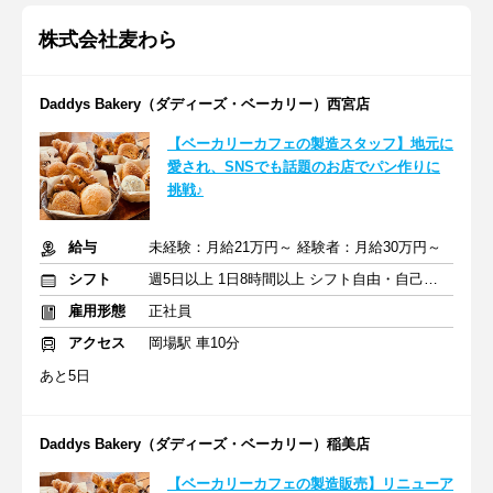
株式会社麦わら
Daddys Bakery（ダディーズ・ベーカリー）西宮店
【ベーカリーカフェの製造スタッフ】地元に
愛され、SNSでも話題のお店でパン作りに
挑戦♪
給与
未経験：月給21万円～ 経験者：月給30万円～
シフト
週5日以上 1日8時間以上 シフト自由・自己申告
雇用形態
正社員
アクセス
岡場駅 車10分
あと5日
Daddys Bakery（ダディーズ・ベーカリー）稲美店
【ベーカリーカフェの製造販売】リニューア