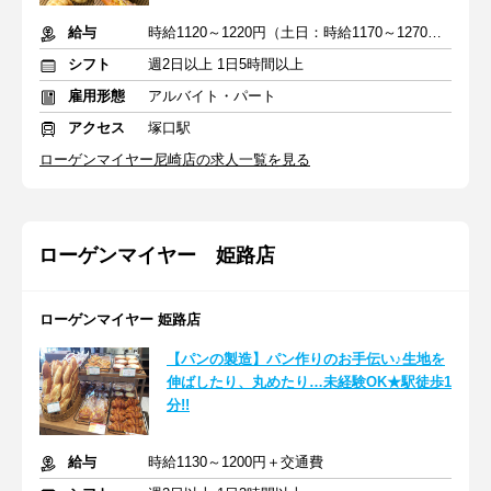
給与
時給1120～1220円（土日：時給1170～1270円）＋交通費
シフト
週2日以上 1日5時間以上
雇用形態
アルバイト・パート
アクセス
塚口駅
ローゲンマイヤー尼崎店の求人一覧を見る
ローゲンマイヤー 姫路店
ローゲンマイヤー 姫路店
【パンの製造】パン作りのお手伝い♪生地を
伸ばしたり、丸めたり…未経験OK★駅徒歩1
分!!
給与
時給1130～1200円＋交通費