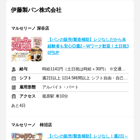
伊藤製パン株式会社
マルセリーノ 深谷店
【パンの販売/製造補助】レジなしだから未
経験者も安心◎週2～Wワーク歓迎！土日祝3
0円UP
給与
時給1141円（土日祝は時給＋30円） ※交通費規定支給
シフト
週2日以上 1日4.5時間以上 シフト自由・自己申告
雇用形態
アルバイト・パート
アクセス
籠原駅 車10分
あと4日
マルセリーノ 柿沼店
【パンの販売/製造補助】レジなし！週2日～