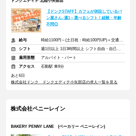
ドンクエディテ 北陸小矢部店
【ドンクSTAFF】カフェが併設しているパ
ン屋さん♪週1～選べるシフト！経験・年齢
不問◎
給与
時給1100円～(土日祝：時給100円UP)＋交通費別途規定支給
シフト
週1日以上 1日3時間以上 シフト自由・自己申告
雇用形態
アルバイト・パート
アクセス
石動駅 車9分
あと6日
株式会社ドンク ドンクエディテ小矢部店の求人一覧を見る
株式会社ペニーレイン
BAKERY PENNY LANE (ベーカリー ペニーレイン)