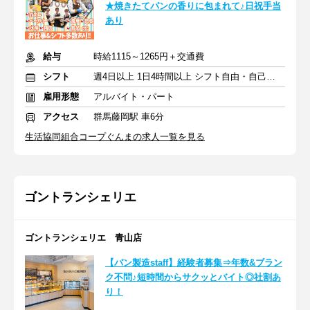
★焼きたてパンの香りに包まれて♪日祝手当
あり
給与
時給1115～1265円＋交通費
シフト
週4日以上 1日4時間以上 シフト自由・自己申告
雇用形態
アルバイト・パート
アクセス
群馬藤岡駅 車6分
生活協同組合コープぐんまの求人一覧を見る
ゴントランシェリエ
ゴントランシェリエ 青山店
【パン製造staff】経験者募集⇒年数&ブラン
ク不問♪短時間からサクッとバイト◎社割あ
り！