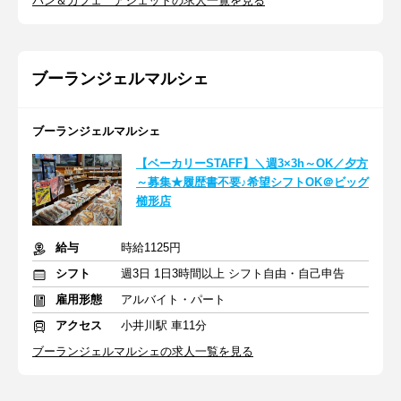
パン＆カフェ アシェットの求人一覧を見る
ブーランジェルマルシェ
ブーランジェルマルシェ
【ベーカリーSTAFF】＼週3×3h～OK／夕方
～募集★履歴書不要♪希望シフトOK＠ビッグ
櫛形店
給与
時給1125円
シフト
週3日 1日3時間以上 シフト自由・自己申告
雇用形態
アルバイト・パート
アクセス
小井川駅 車11分
ブーランジェルマルシェの求人一覧を見る