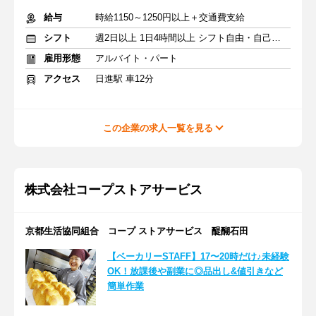
給与
時給1150～1250円以上＋交通費支給
シフト
週2日以上 1日4時間以上 シフト自由・自己申告
雇用形態
アルバイト・パート
アクセス
日進駅 車12分
この企業の求人一覧を見る
株式会社コープストアサービス
京都生活協同組合 コープ ストアサービス 醍醐石田
【ベーカリーSTAFF】17〜20時だけ♪未経験
OK！放課後や副業に◎品出し&値引きなど
簡単作業