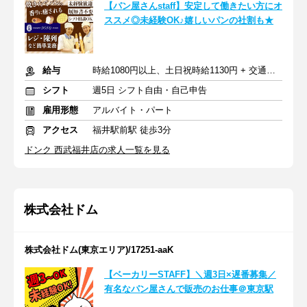
【パン屋さんstaff】安定して働きたい方にオ
ススメ◎未経験OK♪嬉しいパンの社割も★
給与
時給1080円以上、土日祝時給1130円 + 交通費支給
シフト
週5日 シフト自由・自己申告
雇用形態
アルバイト・パート
アクセス
福井駅前駅 徒歩3分
ドンク 西武福井店の求人一覧を見る
株式会社ドム
株式会社ドム(東京エリア)/17251-aaK
【ベーカリーSTAFF】＼週3日×遅番募集／
有名なパン屋さんで販売のお仕事＠東京駅