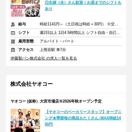
◎主婦（夫）さん歓迎！お昼までのシフトも
あり
給与
時給1141円～（土日祝は時給＋30円） ※交通費規定支給
シフト
週2日以上 1日4.5時間以上 シフト自由・自己申告
雇用形態
アルバイト・パート
アクセス
上熊谷駅 車7分
伊藤製パン株式会社 の求人一覧を見る
株式会社ヤオコー
ヤオコー (仮称）大宮市場店※2026年秋オープン予定
【ヤオコーのベーカリースタッフ】オープニ
ング★季節毎の商品もたくさん♪MAX時給14
80円