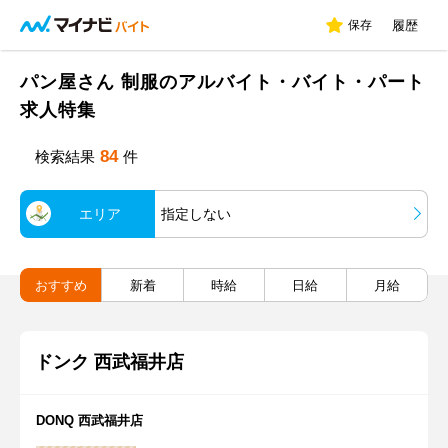
保存
履歴
パン屋さん 制服のアルバイト・バイト・パート
求人特集
84
検索結果
件
エリア
指定しない
おすすめ
新着
時給
日給
月給
ドンク 西武福井店
DONQ 西武福井店