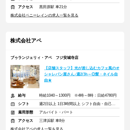
アクセス
黒田原駅 車21分
株式会社ペニーレインの求人一覧を見る
株式会社アペ
ブゥランジェリィ・アペ フジ安城寺店
【店舗スタッフ】光が差し込むカフェ風のオ
シャレパン屋さん♪週2/3h～◎髪・ネイル自
由★
給与
時給1040～1300円 ※4時～8時：日給4780円
シフト
週2日以上 1日3時間以上 シフト自由・自己申告
雇用形態
アルバイト・パート
アクセス
三津浜駅 車8分
株式会社アペの求人一覧を見る