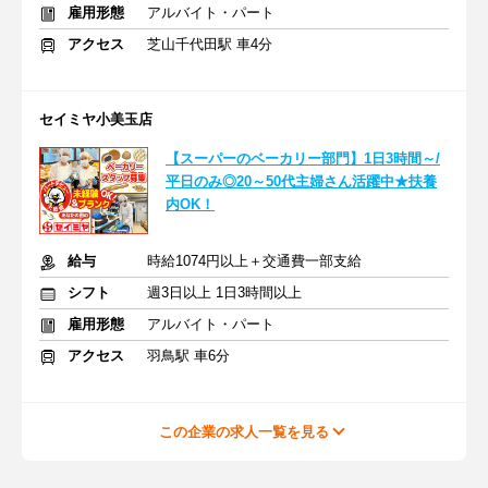
雇用形態
アルバイト・パート
アクセス
芝山千代田駅 車4分
セイミヤ小美玉店
【スーパーのベーカリー部門】1日3時間～/
平日のみ◎20～50代主婦さん活躍中★扶養
内OK！
給与
時給1074円以上＋交通費一部支給
シフト
週3日以上 1日3時間以上
雇用形態
アルバイト・パート
アクセス
羽鳥駅 車6分
この企業の求人一覧を見る