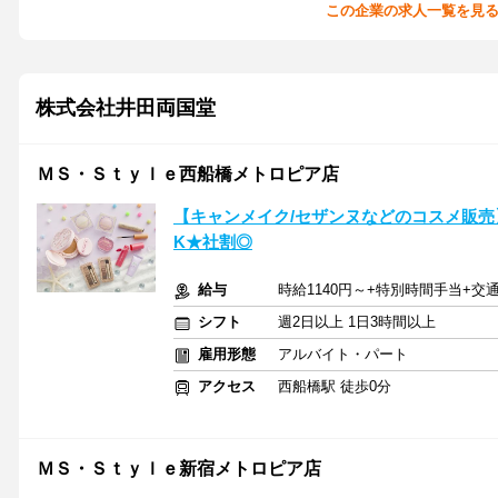
この企業の求人一覧を見
株式会社井田両国堂
ＭＳ・Ｓｔｙｌｅ西船橋メトロピア店
【キャンメイク/セザンヌなどのコスメ販売】週
K★社割◎
給与
時給1140円～+特別時間手当+交
シフト
週2日以上 1日3時間以上
雇用形態
アルバイト・パート
アクセス
西船橋駅 徒歩0分
ＭＳ・Ｓｔｙｌｅ新宿メトロピア店