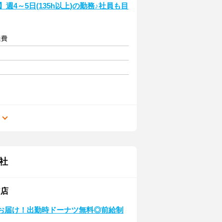
4～5日(135h以上)の勤務♪社員も目
通費
る
社
ア店
をお届け！出勤時ドーナツ無料◎前給制