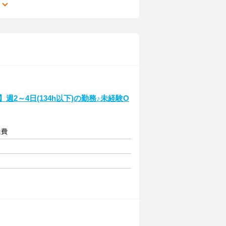
る
2～4日(134h以下)の勤務♪未経験O
通費