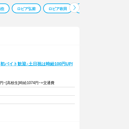
福住
ロピア弘前
ロピア吹田
ロピア黒川
ロピア青
バイト歓迎♪土日祝は時給100円UP/
74円~[高校生]時給1074円~+交通費