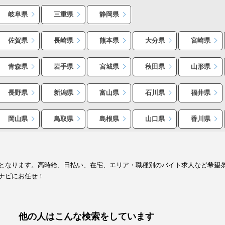
岐阜県
三重県
静岡県
佐賀県
長崎県
熊本県
大分県
宮崎県
青森県
岩手県
宮城県
秋田県
山形県
長野県
新潟県
富山県
石川県
福井県
岡山県
鳥取県
島根県
山口県
香川県
となります。高時給、日払い、在宅、エリア・職種別のバイト求人など希望
ナビにお任せ！
他の人はこんな検索をしています