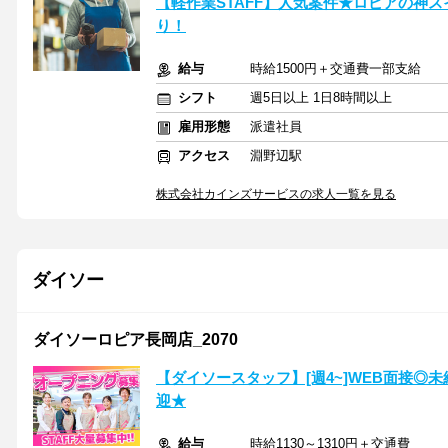
【軽作業STAFF】人気案件★ロピアの神
り！
給与
時給1500円＋交通費一部支給
シフト
週5日以上 1日8時間以上
雇用形態
派遣社員
アクセス
淵野辺駅
株式会社カインズサービスの求人一覧を見る
ダイソー
ダイソーロピア長岡店_2070
【ダイソースタッフ】[週4~]WEB面接◎
迎★
給与
時給1130～1310円＋交通費