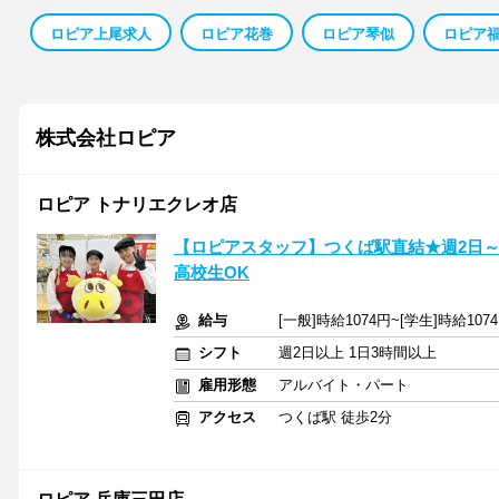
ロピア上尾求人
ロピア花巻
ロピア琴似
ロピア
株式会社ロピア
ロピア トナリエクレオ店
【ロピアスタッフ】つくば駅直結★週2日～初
高校生OK
給与
[一般]時給1074円~[学生]時給10
シフト
週2日以上 1日3時間以上
雇用形態
アルバイト・パート
アクセス
つくば駅 徒歩2分