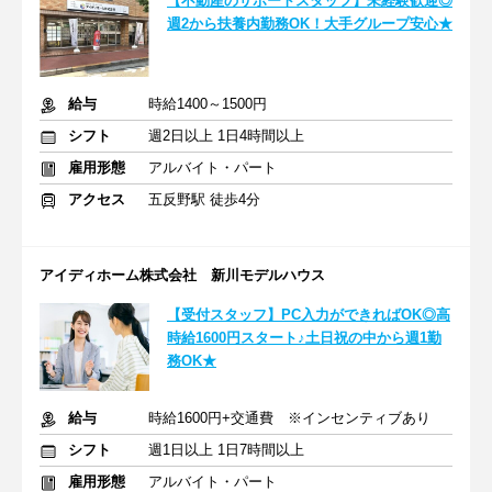
【不動産のサポートスタッフ】未経験歓迎◎
週2から扶養内勤務OK！大手グループ安心★
給与
時給1400～1500円
シフト
週2日以上 1日4時間以上
雇用形態
アルバイト・パート
アクセス
五反野駅 徒歩4分
アイディホーム株式会社 新川モデルハウス
【受付スタッフ】PC入力ができればOK◎高
時給1600円スタート♪土日祝の中から週1勤
務OK★
給与
時給1600円+交通費 ※インセンティブあり
シフト
週1日以上 1日7時間以上
雇用形態
アルバイト・パート