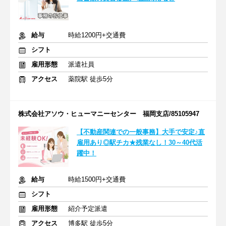
給与
時給1200円+交通費
シフト
雇用形態
派遣社員
アクセス
薬院駅 徒歩5分
株式会社アソウ・ヒューマニーセンター 福岡支店/85105947
【不動産関連での一般事務】大手で安定♪直
雇用あり◎駅チカ★残業なし！30～40代活
躍中！
給与
時給1500円+交通費
シフト
雇用形態
紹介予定派遣
アクセス
博多駅 徒歩5分