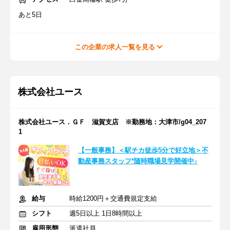
あと5日
この企業の求人一覧を見る
株式会社ユース
株式会社ユース．ＧＦ 滋賀支店 ※勤務地：大津市/g04_207
1
【一般事務】＜駅チカ徒歩5分で好立地＞不
動産事務スタッフ*随時職場見学開催中♪
給与
時給1200円＋交通費規定支給
シフト
週5日以上 1日8時間以上
雇用形態
派遣社員