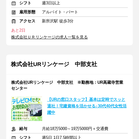
シフト
週3日以上
雇用形態
アルバイト・パート
アクセス
新所沢駅 徒歩3分
あと2日
株式会社ＵＲリンケージの求人一覧を見る
株式会社URリンケージ 中部支社
株式会社URリンケージ 中部支社 ※勤務地：UR高蔵寺営業
センター
【URの窓口スタッフ】基本は定時でスッと
退社！宅建資格を活かせる♪30代40代女性活
躍中
給与
月給18万5000～19万5000円＋交通費
シフト
週5日 1日7.5時間以上