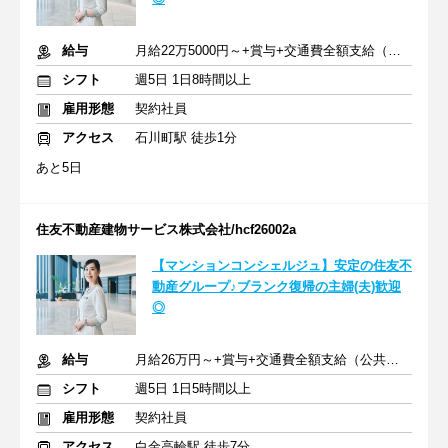
給与
月給22万5000円～+賞与+交通費全額支給（公共交通機関のみ）
シフト
週5日 1日8時間以上
雇用形態
契約社員
アクセス
石川町駅 徒歩1分
あと5日
住友不動産建物サービス株式会社/hcf26002a
【マンションコンシェルジュ】安定の住友不
動産グループ♪ブランク復帰の主婦(夫)歓迎
◎
給与
月給26万円～+賞与+交通費全額支給（公共交通機関のみ）
シフト
週5日 1日5時間以上
雇用形態
契約社員
アクセス
白金高輪駅 徒歩7分