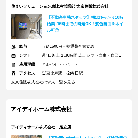
住まいソリューション恵比寿営業部 文京住販株式会社
【不動産事務スタッフ】朝はゆったり10時
始業♪16時までの時短OK！髪色自由＆ネイ
ル可◎
給与
時給1500円＋交通費全額支給
シフト
週4日以上 1日6時間以上 シフト自由・自己申告
雇用形態
アルバイト・パート
アクセス
(1)恵比寿駅 (2)春日駅
文京住販株式会社の求人一覧を見る
アイディホーム株式会社
アイディホーム株式会社 足立店