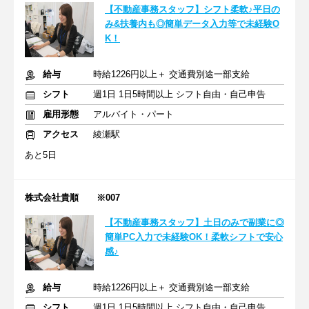
【不動産事務スタッフ】シフト柔軟♪平日の
み&扶養内も◎簡単データ入力等で未経験O
K！
給与
時給1226円以上＋ 交通費別途一部支給
シフト
週1日 1日5時間以上 シフト自由・自己申告
雇用形態
アルバイト・パート
アクセス
綾瀬駅
あと5日
株式会社貴順 ※007
【不動産事務スタッフ】土日のみで副業に◎
簡単PC入力で未経験OK！柔軟シフトで安心
感♪
給与
時給1226円以上＋ 交通費別途一部支給
シフト
週1日 1日5時間以上 シフト自由・自己申告