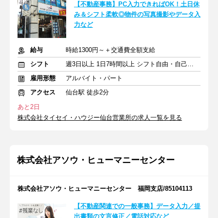
【不動産事務】PC入力できればOK！土日休
み＆シフト柔軟◎物件の写真撮影やデータ入
力など
給与
時給1300円～＋交通費全額支給
シフト
週3日以上 1日7時間以上 シフト自由・自己申告
雇用形態
アルバイト・パート
アクセス
仙台駅 徒歩2分
あと2日
株式会社タイセイ・ハウジー仙台営業所の求人一覧を見る
株式会社アソウ・ヒューマニーセンター
株式会社アソウ・ヒューマニーセンター 福岡支店/85104113
【不動産関連での一般事務】データ入力／提
出書類の文言修正／電話対応など