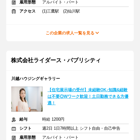
雇用形態
アルバイト・パート
アクセス
(1)三鷹駅 (2)仙川駅
この企業の求人一覧を見る
株式会社ライダース・パブリシティ
川越ハウジングギャラリー
【住宅展示場の受付】未経験OK♪知識&経験
は不要◎Wワーク歓迎！土日勤務できる方優
遇！
給与
時給 1200円
シフト
週2日 1日7時間以上 シフト自由・自己申告
雇用形態
アルバイト・パート