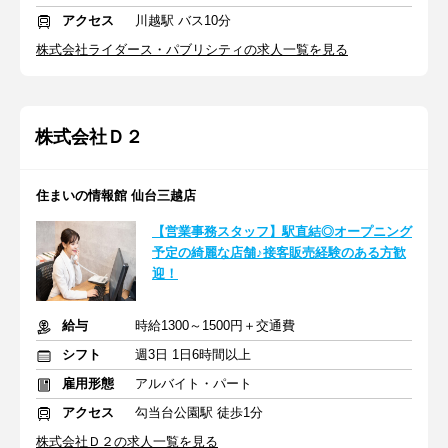
アクセス
川越駅 バス10分
株式会社ライダース・パブリシティの求人一覧を見る
株式会社Ｄ２
住まいの情報館 仙台三越店
【営業事務スタッフ】駅直結◎オープニング
予定の綺麗な店舗♪接客販売経験のある方歓
迎！
給与
時給1300～1500円＋交通費
シフト
週3日 1日6時間以上
雇用形態
アルバイト・パート
アクセス
勾当台公園駅 徒歩1分
株式会社Ｄ２の求人一覧を見る