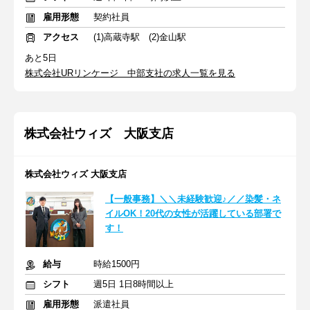
雇用形態
契約社員
アクセス
(1)高蔵寺駅 (2)金山駅
あと5日
株式会社URリンケージ 中部支社の求人一覧を見る
株式会社ウィズ 大阪支店
株式会社ウィズ 大阪支店
【一般事務】＼＼未経験歓迎♪／／染髪・ネ
イルOK！20代の女性が活躍している部署で
す！
給与
時給1500円
シフト
週5日 1日8時間以上
雇用形態
派遣社員