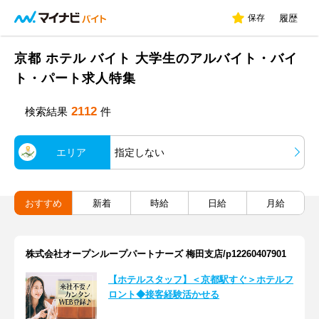
保存
履歴
京都 ホテル バイト 大学生のアルバイト・バイ
ト・パート求人特集
2112
検索結果
件
エリア
指定しない
おすすめ
新着
時給
日給
月給
株式会社オープンループパートナーズ 梅田支店/p12260407901
【ホテルスタッフ】＜京都駅すぐ＞ホテルフ
ロント◆接客経験活かせる