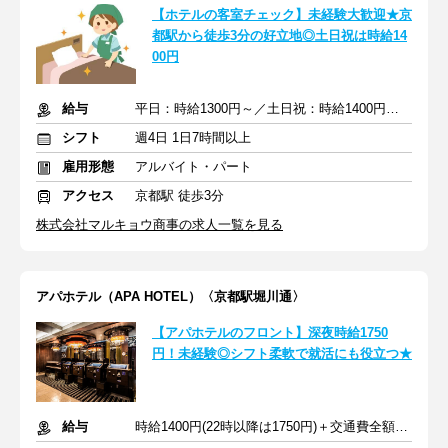
【ホテルの客室チェック】未経験大歓迎★京
都駅から徒歩3分の好立地◎土日祝は時給14
00円
給与
平日：時給1300円～／土日祝：時給1400円～＋交通費
シフト
週4日 1日7時間以上
雇用形態
アルバイト・パート
アクセス
京都駅 徒歩3分
株式会社マルキョウ商事の求人一覧を見る
アパホテル（APA HOTEL）〈京都駅堀川通〉
【アパホテルのフロント】深夜時給1750
円！未経験◎シフト柔軟で就活にも役立つ★
給与
時給1400円(22時以降は1750円)＋交通費全額支給