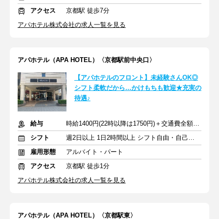
アクセス
京都駅 徒歩7分
アパホテル株式会社の求人一覧を見る
アパホテル（APA HOTEL）〈京都駅前中央口〉
【アパホテルのフロント】未経験さんOK◎
シフト柔軟だから…かけもちも歓迎★充実の
待遇♪
給与
時給1400円(22時以降は1750円)＋交通費全額支給
シフト
週2日以上 1日2時間以上 シフト自由・自己申告
雇用形態
アルバイト・パート
アクセス
京都駅 徒歩1分
アパホテル株式会社の求人一覧を見る
アパホテル（APA HOTEL）〈京都駅東〉