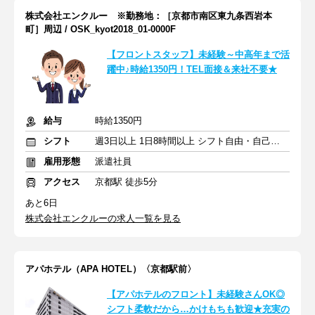
株式会社エンクルー ※勤務地：［京都市南区東九条西岩本
町］周辺 / OSK_kyot2018_01-0000F
【フロントスタッフ】未経験～中高年まで活
躍中♪時給1350円！TEL面接＆来社不要★
給与
時給1350円
シフト
週3日以上 1日8時間以上 シフト自由・自己申告
雇用形態
派遣社員
アクセス
京都駅 徒歩5分
あと6日
株式会社エンクルーの求人一覧を見る
アパホテル（APA HOTEL）〈京都駅前〉
【アパホテルのフロント】未経験さんOK◎
シフト柔軟だから…かけもちも歓迎★充実の