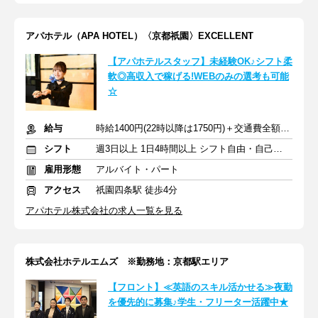
アパホテル（APA HOTEL）〈京都祇園〉EXCELLENT
【アパホテルスタッフ】未経験OK♪シフト柔
軟◎高収入で稼げる!WEBのみの選考も可能
☆
給与
時給1400円(22時以降は1750円)＋交通費全額支給
シフト
週3日以上 1日4時間以上 シフト自由・自己申告
雇用形態
アルバイト・パート
アクセス
祇園四条駅 徒歩4分
アパホテル株式会社の求人一覧を見る
株式会社ホテルエムズ ※勤務地：京都駅エリア
【フロント】≪英語のスキル活かせる≫夜勤
を優先的に募集♪学生・フリーター活躍中★