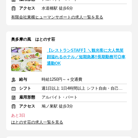
アクセス
水道橋駅 徒歩6分
有限会社東横ヒューマンサポートの求人一覧を見る
奥多摩の風 はとのす荘
【レストランSTAFF】＼観光客に大人気笑
顔溢れるホテル／短期急募!!長期勤務可◎車
通勤OK
給与
時給1250円～＋交通費
シフト
週1日以上 1日4時間以上 シフト自由・自己申告
雇用形態
アルバイト・パート
アクセス
鳩ノ巣駅 徒歩3分
あと3日
はとのす荘の求人一覧を見る