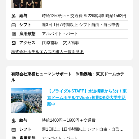
給与
時給1250円～+ 交通費 ※22時以降 時給1562円
シフト
週3日 1日7時間以上 シフト自由・自己申告
雇用形態
アルバイト・パート
アクセス
(1)京都駅 (2)大宮駅
株式会社ホテルエムズの求人一覧を見る
有限会社東横ヒューマンサポート ※勤務地：東京ドームホテ
ル
【ブライダルSTAFF】水道橋駅から3分！東
京ドームホテルでWork♪短期OK◎大学生活
躍中
給与
時給1400円～1600円＋交通費
シフト
週1日以上 1日4時間以上 シフト自由・自己申告
雇用形態
アルバイト・パート