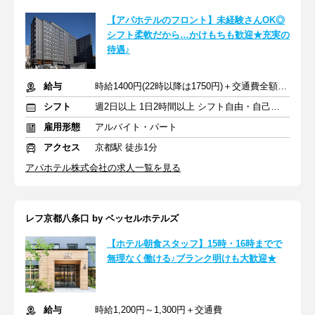
【アパホテルのフロント】未経験さんOK◎
シフト柔軟だから…かけもちも歓迎★充実の
待遇♪
給与
時給1400円(22時以降は1750円)＋交通費全額支給
シフト
週2日以上 1日2時間以上 シフト自由・自己申告
雇用形態
アルバイト・パート
アクセス
京都駅 徒歩1分
アパホテル株式会社の求人一覧を見る
レフ京都八条口 by ベッセルホテルズ
【ホテル朝食スタッフ】15時・16時までで
無理なく働ける♪ブランク明けも大歓迎★
給与
時給1,200円～1,300円＋交通費