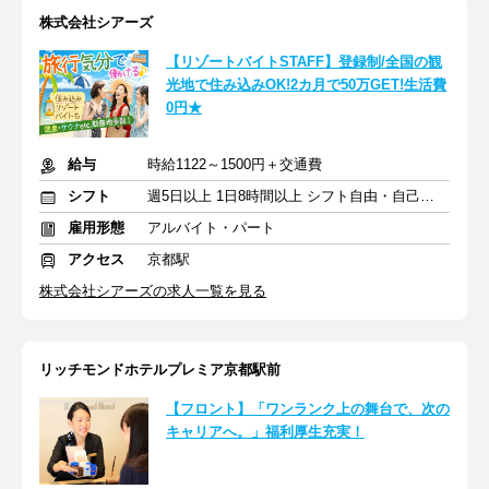
株式会社シアーズ
【リゾートバイトSTAFF】登録制/全国の観
光地で住み込みOK!2カ月で50万GET!生活費
0円★
給与
時給1122～1500円＋交通費
シフト
週5日以上 1日8時間以上 シフト自由・自己申告
雇用形態
アルバイト・パート
アクセス
京都駅
株式会社シアーズの求人一覧を見る
リッチモンドホテルプレミア京都駅前
【フロント】「ワンランク上の舞台で、次の
キャリアへ。」福利厚生充実！