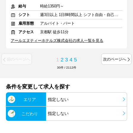
給与
時給1350円～
シフト
週3日以上 1日8時間以上 シフト自由・自己申告
雇用形態
アルバイト・パート
アクセス
京都駅 徒歩11分
アールエヌティーホテルズ株式会社の求人一覧を見る
1
2
3
4
5
前のページへ
次のページへ
30
件
/
2112
件
条件を変更して求人を探す
エリア
指定しない
指定しない
こだわり