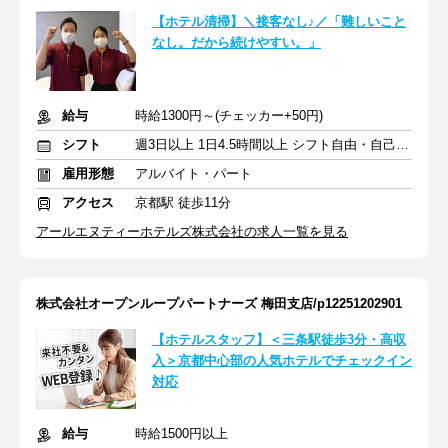
【ホテル清掃】＼接客なし♪／「難しいこと
なし。だから続けやすい。」
給与
時給1300円～(チェッカー+50円)
シフト
週3日以上 1日4.5時間以上 シフト自由・自己申告
雇用形態
アルバイト・パート
アクセス
京都駅 徒歩11分
アールエヌティーホテルズ株式会社の求人一覧を見る
株式会社オープンループパートナーズ 梅田支店/p12251202901
【ホテルスタッフ】＜三条駅徒歩3分・高収
入＞京都中心部の人気ホテルでチェックイン
対応
給与
時給1500円以上