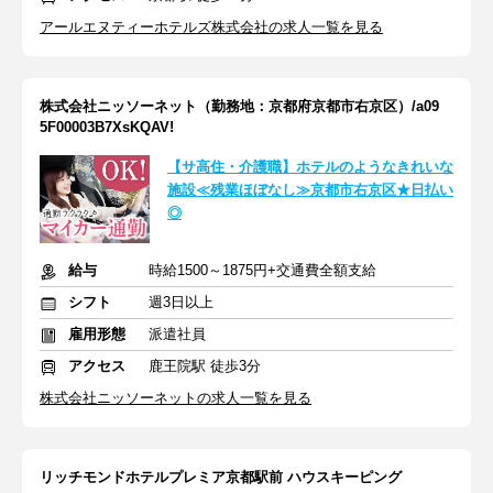
アールエヌティーホテルズ株式会社の求人一覧を見る
株式会社ニッソーネット（勤務地：京都府京都市右京区）/a09
5F00003B7XsKQAV!
【サ高住・介護職】ホテルのようなきれいな
施設≪残業ほぼなし≫京都市右京区★日払い
◎
給与
時給1500～1875円+交通費全額支給
シフト
週3日以上
雇用形態
派遣社員
アクセス
鹿王院駅 徒歩3分
株式会社ニッソーネットの求人一覧を見る
リッチモンドホテルプレミア京都駅前 ハウスキーピング