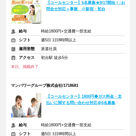
【コールセンター】6名募集★8/17開始！♪お
問合せ対応＋事務 @新宿・初台
給与
時給1800円+交通費一部支給
シフト
週5日 1日8時間以上
雇用形態
派遣社員
アクセス
初台駅 徒歩5分
本日、掲載終了
マンパワーグループ株式会社/1718681
【コールセンター】1800円◆ガス料金・支
払いに関する問い合わせ対応＠6名募集
給与
時給1800円+交通費一部支給
シフト
週5日 1日8時間以上