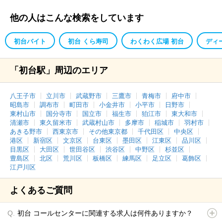
他の人はこんな検索をしています
初台バイト
初台 くら寿司
わくわく広場 初台
ディ
「初台駅」周辺のエリア
八王子市
立川市
武蔵野市
三鷹市
青梅市
府中市
昭島市
調布市
町田市
小金井市
小平市
日野市
東村山市
国分寺市
国立市
福生市
狛江市
東大和市
清瀬市
東久留米市
武蔵村山市
多摩市
稲城市
羽村市
あきる野市
西東京市
その他東京都
千代田区
中央区
港区
新宿区
文京区
台東区
墨田区
江東区
品川区
目黒区
大田区
世田谷区
渋谷区
中野区
杉並区
豊島区
北区
荒川区
板橋区
練馬区
足立区
葛飾区
江戸川区
よくあるご質問
初台 コールセンターに関連する求人は何件ありますか？