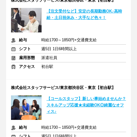
株式会社スタッフサービス/東京都渋谷区・東京【初台駅】
【注文受付など】安定の長期勤務OK♪高時
給・土日祝休み・大手など色々！
給与
時給1700～1850円+交通費支給
シフト
週5日 1日6時間以上
雇用形態
派遣社員
アクセス
初台駅
株式会社スタッフサービス/東京都渋谷区・東京【初台駅】
【コールスタッフ】新しい事始めませんか？
スキルアップ応援★未経験OK◎綺麗なオフ
ィス♪
給与
時給1700～1850円+交通費支給
シフト
週5日 1日6時間以上