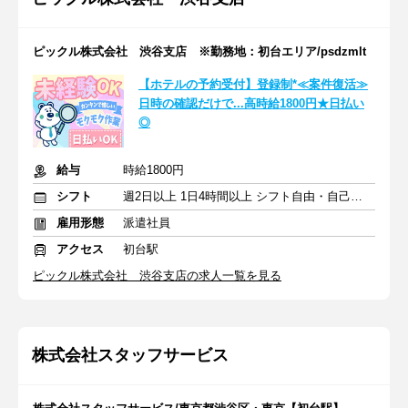
ピックル株式会社 渋谷支店 ※勤務地：初台エリア/psdzmlt
【ホテルの予約受付】登録制*≪案件復活≫
日時の確認だけで...高時給1800円★日払い
◎
給与
時給1800円
シフト
週2日以上 1日4時間以上 シフト自由・自己申告
雇用形態
派遣社員
アクセス
初台駅
ピックル株式会社 渋谷支店の求人一覧を見る
株式会社スタッフサービス