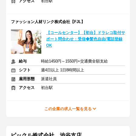
アクセス
初台駅
ファッション人材リンク株式会社【FJL】
【コールセンター】【初台】ドラレコ取付サ
ポート問合わせ：受信◆髪色自由/電話登録
OK
給与
時給1450円～1550円+交通費全額支給
シフト
週4日以上 1日8時間以上
雇用形態
派遣社員
アクセス
初台駅
この企業の求人一覧を見る
ピックル株式会社 渋谷支店