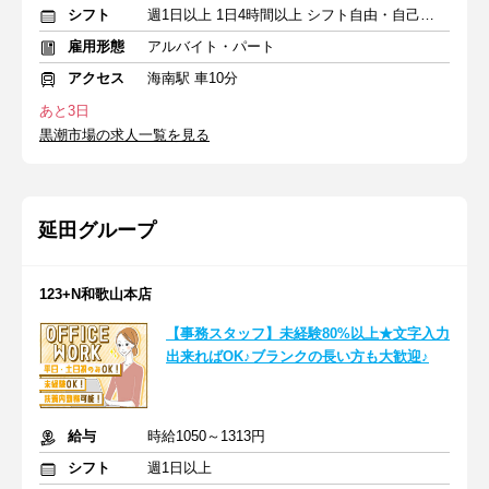
シフト
週1日以上 1日4時間以上 シフト自由・自己申告
雇用形態
アルバイト・パート
アクセス
海南駅 車10分
あと3日
黒潮市場の求人一覧を見る
延田グループ
123+N和歌山本店
【事務スタッフ】未経験80%以上★文字入力
出来ればOK♪ブランクの長い方も大歓迎♪
給与
時給1050～1313円
シフト
週1日以上