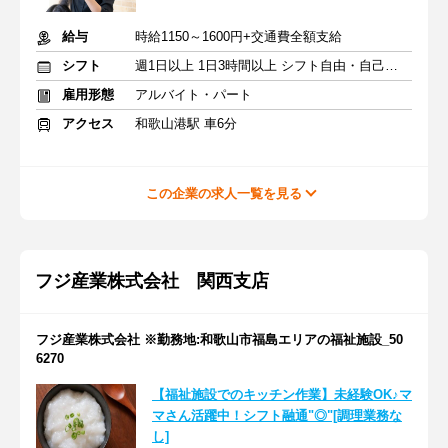
給与
時給1150～1600円+交通費全額支給
シフト
週1日以上 1日3時間以上 シフト自由・自己申告
雇用形態
アルバイト・パート
アクセス
和歌山港駅 車6分
この企業の求人一覧を見る
フジ産業株式会社 関西支店
フジ産業株式会社 ※勤務地:和歌山市福島エリアの福祉施設_50
6270
【福祉施設でのキッチン作業】未経験OK♪マ
マさん活躍中！シフト融通"◎"[調理業務な
し]