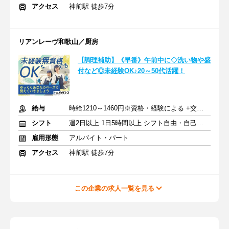
アクセス
神前駅 徒歩7分
リアンレーヴ和歌山／厨房
【調理補助】《早番》午前中に◇洗い物や盛
付など◎未経験OK♪20～50代活躍！
給与
時給1210～1460円※資格・経験による +交通費支給
シフト
週2日以上 1日5時間以上 シフト自由・自己申告
雇用形態
アルバイト・パート
アクセス
神前駅 徒歩7分
この企業の求人一覧を見る