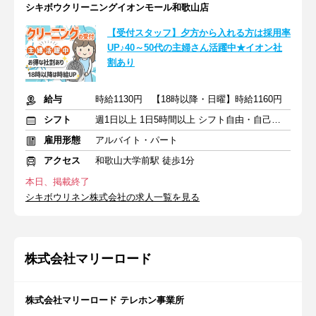
シキボウクリーニングイオンモール和歌山店
【受付スタッフ】夕方から入れる方は採用率
UP♪40～50代の主婦さん活躍中★イオン社
割あり
給与
時給1130円 【18時以降・日曜】時給1160円
シフト
週1日以上 1日5時間以上 シフト自由・自己申告
雇用形態
アルバイト・パート
アクセス
和歌山大学前駅 徒歩1分
本日、掲載終了
シキボウリネン株式会社の求人一覧を見る
株式会社マリーロード
株式会社マリーロード テレホン事業所