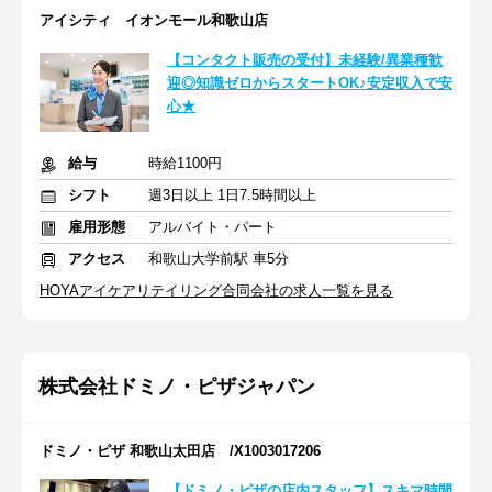
アイシティ イオンモール和歌山店
【コンタクト販売の受付】未経験/異業種歓
迎◎知識ゼロからスタートOK♪安定収入で安
心★
給与
時給1100円
シフト
週3日以上 1日7.5時間以上
雇用形態
アルバイト・パート
アクセス
和歌山大学前駅 車5分
HOYAアイケアリテイリング合同会社の求人一覧を見る
株式会社ドミノ・ピザジャパン
ドミノ・ピザ 和歌山太田店 /X1003017206
【ドミノ・ピザの店内スタッフ】スキマ時間