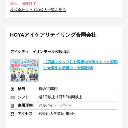
本日、掲載終了
株式会社ツクイの求人一覧を見る
HOYAアイケアリテイリング合同会社
アイシティ イオンモール和歌山店
【店舗スタッフ】お客様の未来をもっと鮮明
に★学生も活躍中！未経験OK
給与
時給1100円
シフト
週3日以上 1日7.5時間以上
雇用形態
アルバイト・パート
アクセス
和歌山大学前駅 車5分