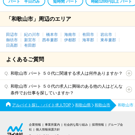
パート 平日のみ
短時間 パート
時給1200円以上 パート
「和歌山市」周辺のエリア
田辺市
紀の川市
橋本市
海南市
有田市
岩出市
御坊市
新宮市
西牟婁郡
伊都郡
海草郡
東牟婁郡
日高郡
有田郡
よくあるご質問
和歌山市 パート ５０代に関連する求人は何件ありますか？
和歌山市 パート ５０代の求人に興味のある他の人はどんな
条件でお仕事を探していますか？
アルバイト探し・バイト求人TOP
和歌山県
和歌山市
和歌山市
企業情報
事業所案内
社会的な取り組み
採用情報
グループ会
社
個人情報保護方針