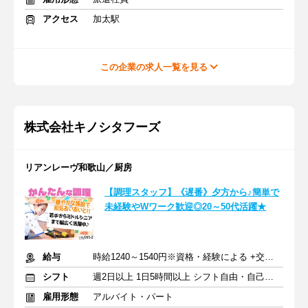
アクセス
加太駅
この企業の求人一覧を見る
株式会社キノシタフーズ
リアンレーヴ和歌山／厨房
【調理スタッフ】《遅番》夕方から♪簡単で
未経験やWワーク歓迎◎20～50代活躍★
給与
時給1240～1540円※資格・経験による +交通費支給
シフト
週2日以上 1日5時間以上 シフト自由・自己申告
雇用形態
アルバイト・パート