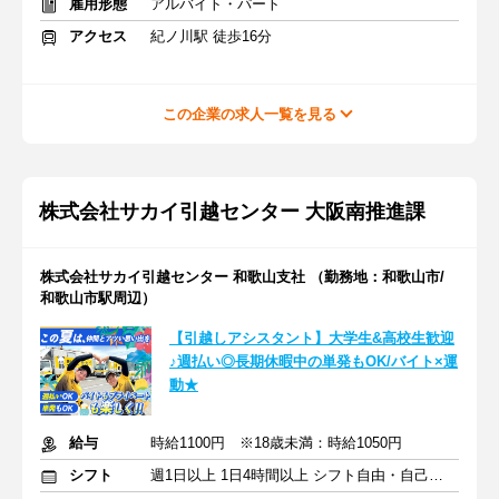
雇用形態
アルバイト・パート
アクセス
紀ノ川駅 徒歩16分
この企業の求人一覧を見る
株式会社サカイ引越センター 大阪南推進課
株式会社サカイ引越センター 和歌山支社 （勤務地：和歌山市/
和歌山市駅周辺）
【引越しアシスタント】大学生&高校生歓迎
♪週払い◎長期休暇中の単発もOK/バイト×運
動★
給与
時給1100円 ※18歳未満：時給1050円
シフト
週1日以上 1日4時間以上 シフト自由・自己申告