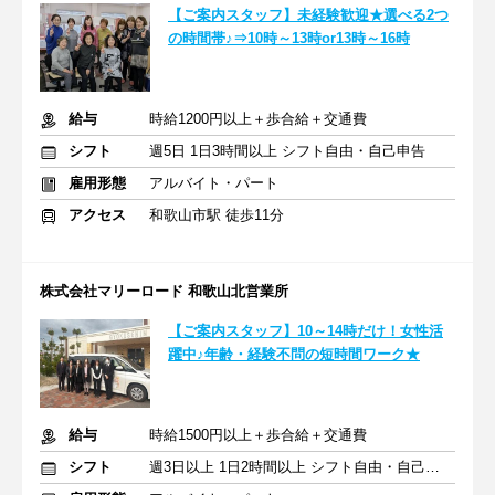
【ご案内スタッフ】未経験歓迎★選べる2つ
の時間帯♪⇒10時～13時or13時～16時
給与
時給1200円以上＋歩合給＋交通費
シフト
週5日 1日3時間以上 シフト自由・自己申告
雇用形態
アルバイト・パート
アクセス
和歌山市駅 徒歩11分
株式会社マリーロード 和歌山北営業所
【ご案内スタッフ】10～14時だけ！女性活
躍中♪年齢・経験不問の短時間ワーク★
給与
時給1500円以上＋歩合給＋交通費
シフト
週3日以上 1日2時間以上 シフト自由・自己申告