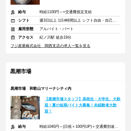
給与
時給1100円～+交通費規定支給
シフト
週3日以上 1日4時間以上 シフト自由・自己申告
雇用形態
アルバイト・パート
アクセス
紀ノ川駅 徒歩19分
フジ産業株式会社 関西支店の求人一覧を見る
黒潮市場
黒潮市場 和歌山マリーナシティ内
【黒潮市場スタッフ】高校生・大学生、大歓
迎！夏の短期バイト大募集！未経験者大歓
迎！
給与
時給1045円～(日祝＋100円UP)＋交通費別途支給