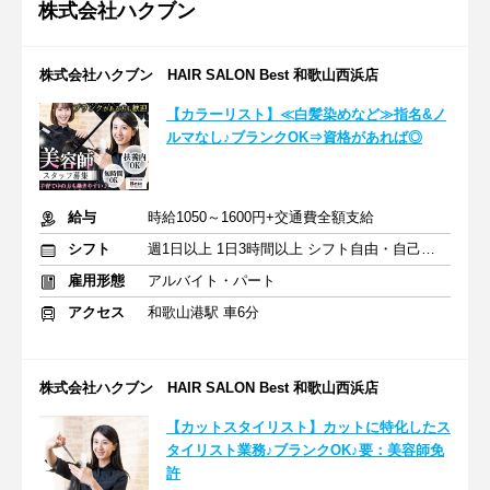
株式会社ハクブン
株式会社ハクブン HAIR SALON Best 和歌山西浜店
【カラーリスト】≪白髪染めなど≫指名&ノ
ルマなし♪ブランクOK⇒資格があれば◎
給与
時給1050～1600円+交通費全額支給
シフト
週1日以上 1日3時間以上 シフト自由・自己申告
雇用形態
アルバイト・パート
アクセス
和歌山港駅 車6分
株式会社ハクブン HAIR SALON Best 和歌山西浜店
【カットスタイリスト】カットに特化したス
タイリスト業務♪ブランクOK♪要：美容師免
許