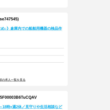
47545)
少なめ♪》倉庫内での船舶用機器の検品作
部の求人一覧を見る
0003B6TuCQAV
～18時×週2休／見守りや生活相談など