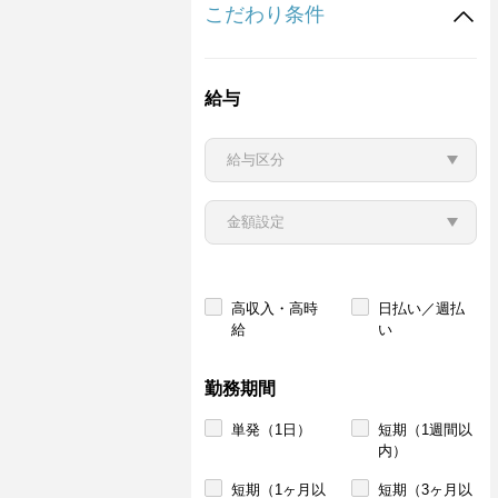
こだわり条件
給与
高収入・高時
日払い／週払
給
い
勤務期間
単発（1日）
短期（1週間以
内）
短期（1ヶ月以
短期（3ヶ月以