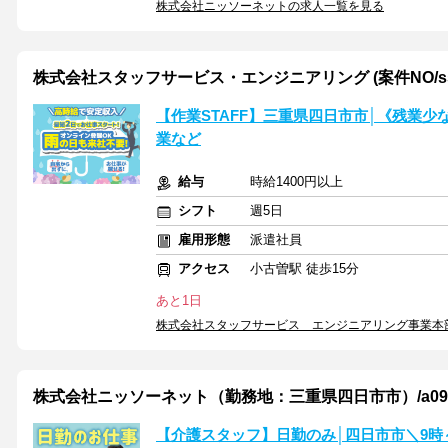
株式会社ニッソーネットの求人一覧を見る
株式会社スタッフサービス・エンジニアリング (案件NO/sse7
【作業STAFF】三重県四日市市│《残業
業など
給与
時給1400円以上
シフト
週5日
雇用形態
派遣社員
アクセス
小古曽駅 徒歩15分
あと1日
株式会社スタッフサービス エンジニアリング事業本
株式会社ニッソーネット（勤務地：三重県四日市市）/a095F0
【介護スタッフ】日勤のみ│四日市市＼9時