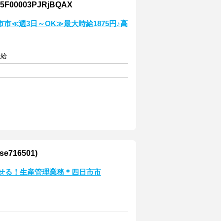
0003PJRjBQAX
≪週3日～OK≫最大時給1875円♪高
支給
16501)
かせる！生産管理業務＊四日市市