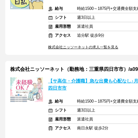
給与
時給1500～1875円+交通費全額支
シフト
週3日以上
雇用形態
派遣社員
アクセス
追分駅 徒歩9分
株式会社ニッソーネットの求人一覧を見る
株式会社ニッソーネット（勤務地：三重県四日市市）/a095F0
【サ高住・介護職】急な出費も心配なし♪月
四日市市
給与
時給1500～1875円+交通費全額支
シフト
週3日以上
雇用形態
派遣社員
アクセス
南日永駅 徒歩2分