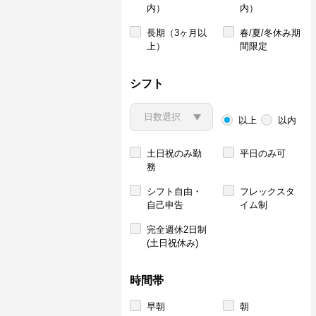
内）
内）
長期（3ヶ月以
春/夏/冬休み期
上）
間限定
シフト
以上
以内
土日祝のみ勤
平日のみ可
務
シフト自由・
フレックスタ
自己申告
イム制
完全週休2日制
(土日祝休み)
時間帯
早朝
朝