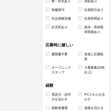
寮・社宅あり
昇給あり
制服貸与
社員割引あり
社会保険完備
社員登用あり
託児所あり
産休・育休取
得実績あり
応募時に嬉しい
履歴書不要
友達と応募歓
迎
オープニング
大量募集(10名
スタッフ
以上)
経験
英語力・語学
PCスキルを活
力を活かす
かす
経験者優遇
資格を活かせ