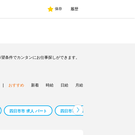
履歴
保存
希望条件でカンタンにお仕事探しができます。
|
おすすめ
新着
時給
日給
月給
四日市市 求人 パート
四日市市 調剤事務 バイト
四日市市