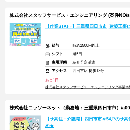
株式会社スタッフサービス・エンジニアリング (案件NO/sse7
【作業STAFF】三重県四日市市│建築工
給与
時給1500円以上
シフト
週5日
雇用形態
紹介予定派遣
アクセス
四日市駅 徒歩13分
あと1日
株式会社スタッフサービス エンジニアリング事業本
株式会社ニッソーネット（勤務地：三重県四日市市）/a095F00
【サ高住・介護職】四日市市≪54戸のサ高
め★