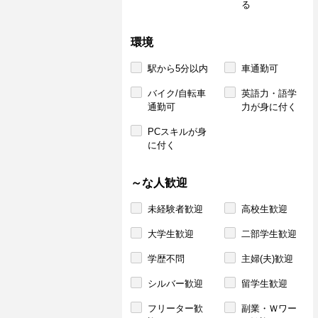
る
環境
駅から5分以内
車通勤可
バイク/自転車
英語力・語学
通勤可
力が身に付く
PCスキルが身
に付く
～な人歓迎
未経験者歓迎
高校生歓迎
大学生歓迎
二部学生歓迎
学歴不問
主婦(夫)歓迎
シルバー歓迎
留学生歓迎
フリーター歓
副業・Ｗワー