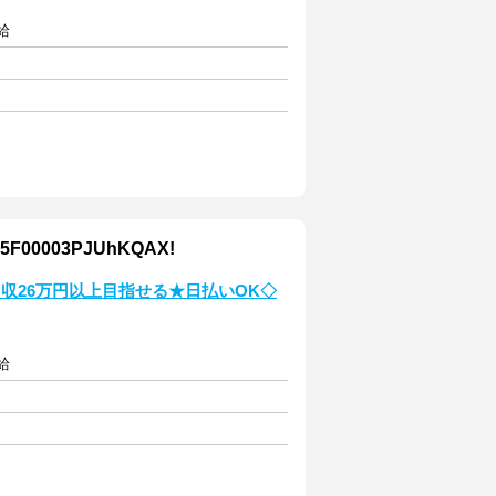
給
0003PJUhKQAX!
収26万円以上目指せる★日払いOK◇
給