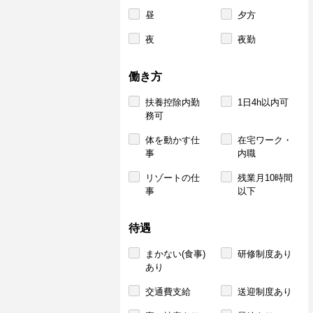
昼
夕方
夜
夜勤
働き方
扶養控除内勤
1日4h以内可
務可
体を動かす仕
在宅ワーク・
事
内職
リゾートの仕
残業月10時間
事
以下
待遇
まかない(食事)
研修制度あり
あり
交通費支給
送迎制度あり