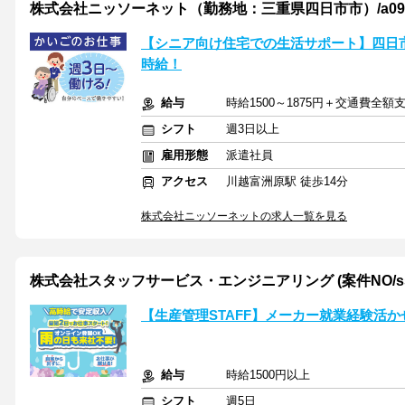
株式会社ニッソーネット（勤務地：三重県四日市市）/a095F0
【シニア向け住宅での生活サポート】四日市市
時給！
給与
時給1500～1875円＋交通費全額
シフト
週3日以上
雇用形態
派遣社員
アクセス
川越富洲原駅 徒歩14分
株式会社ニッソーネットの求人一覧を見る
株式会社スタッフサービス・エンジニアリング (案件NO/sse7
【生産管理STAFF】メーカー就業経験活
給与
時給1500円以上
シフト
週5日