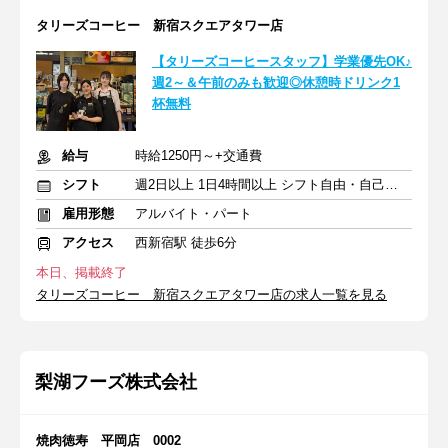
タリーズコーヒー 新宿スクエアタワー店
【タリーズコーヒースタッフ】学業優先OK♪
週2～＆午前のみも歓迎◎休憩時ドリンク1
杯無料
給与
時給1250円～+交通費
シフト
週2日以上 1日4時間以上 シフト自由・自己申告
雇用形態
アルバイト・パート
アクセス
西新宿駅 徒歩6分
本日、掲載終了
タリーズコーヒー 新宿スクエアタワー店の求人一覧を見る
梨湖フーズ株式会社
焼肉徳寿 平岡店 0002