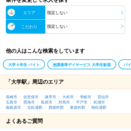
条件を変更して求人を探す
エリア
指定しない
指定しない
こだわり
他の人はこんな検索をしています
大学４年生 バイト
放課後等デイサービス 大学生歓迎
バ
「大学駅」周辺のエリア
長崎市
佐世保市
諫早市
大村市
壱岐市
雲仙市
五島市
西海市
島原市
対馬市
平戸市
松浦市
南島原市
北松浦郡
西彼杵郡
東彼杵郡
南松浦郡
よくあるご質問