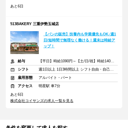
あと6日
513BAKERY 三重伊勢玉城店
【パンの販売】扶養内も学業優先もOK♪週1
日/短時間で無理なく働ける！週末は時給ア
ップ！
給与
【平日】時給1090円～【土/日/祝】時給140円～ ＋交通費一部支給
シフト
週1日以上 1日3時間以上 シフト自由・自己申告
雇用形態
アルバイト・パート
アクセス
明星駅 車7分
あと6日
株式会社コイサンズの求人一覧を見る