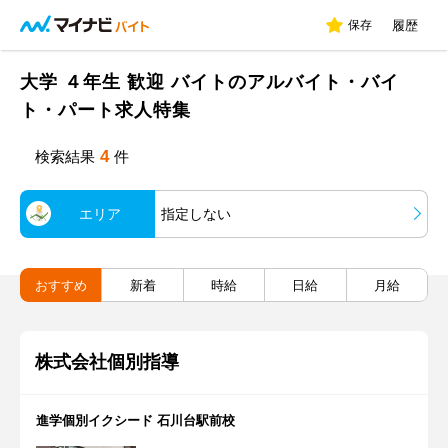
保存
履歴
大学 ４年生 歓迎 バイトのアルバイト・バイ
ト・パート求人特集
4
検索結果
件
エリア
指定しない
おすすめ
新着
時給
日給
月給
株式会社個別指導
進学個別イクシード 石川台駅前校