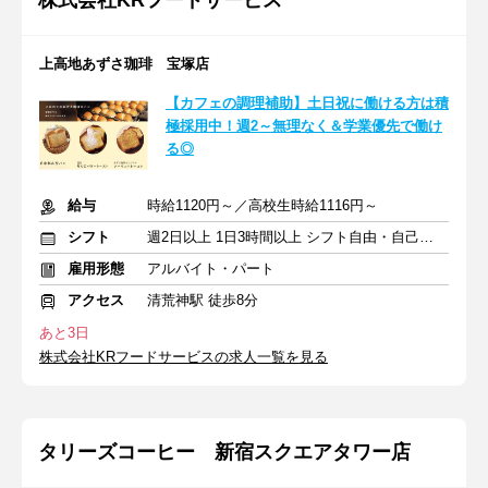
株式会社KRフードサービス
上高地あずさ珈琲 宝塚店
【カフェの調理補助】土日祝に働ける方は積
極採用中！週2～無理なく＆学業優先で働け
る◎
給与
時給1120円～／高校生時給1116円～
シフト
週2日以上 1日3時間以上 シフト自由・自己申告
雇用形態
アルバイト・パート
アクセス
清荒神駅 徒歩8分
あと3日
株式会社KRフードサービスの求人一覧を見る
タリーズコーヒー 新宿スクエアタワー店