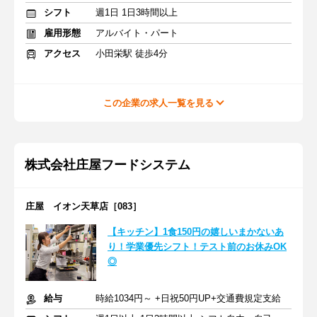
シフト
週1日 1日3時間以上
雇用形態
アルバイト・パート
アクセス
小田栄駅 徒歩4分
この企業の求人一覧を見る
株式会社庄屋フードシステム
庄屋 イオン天草店［083］
【キッチン】1食150円の嬉しいまかないあ
り！学業優先シフト！テスト前のお休みOK
◎
給与
時給1034円～ +日祝50円UP+交通費規定支給