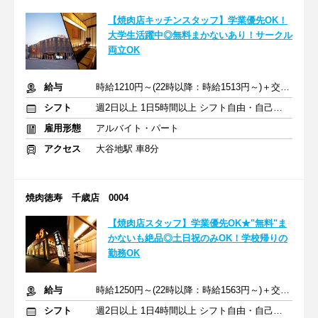
【焼肉店キッチンスタッフ】学業優先OK！
大学生活躍中◎無料まかないあり！サークル
両立OK
給与
時給1210円～(22時以降：時給1513円～)＋交通費
シフト
週2日以上 1日5時間以上 シフト自由・自己申告
雇用形態
アルバイト・パート
アクセス
大谷地駅 車8分
焼肉徳寿 千歳店 0004
【焼肉店スタッフ】学業優先OK★"無料"ま
かないも絶品◎土日祝のみOK！学校帰りの
勤務OK
給与
時給1250円～(22時以降：時給1563円～)＋交通費
シフト
週2日以上 1日4時間以上 シフト自由・自己申告