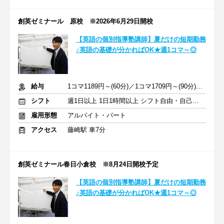
創英ゼミナール 原校 ※2026年6月29日開校
【英語の個別指導塾講師】夏だけの短期勤務
♪英語の基礎が分かればOK★週1コマ～◎
給与
1コマ1189円～(60分)／1コマ1709円～(90分) ※準備報告手当込み
シフト
週1日以上 1日1時間以上 シフト自由・自己申告
雇用形態
アルバイト・パート
アクセス
藤崎駅 車7分
創英ゼミナール春日小倉校 ※8月24日開校予定
【英語の個別指導塾講師】夏だけの短期勤務
♪英語の基礎が分かればOK★週1コマ～◎