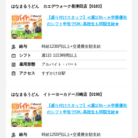
はなまるうどん カエデウォーク長津田店【0183】
【盛り付けスタッフ】≪週1/3h～≫学業優先
のシフト申告でOK♪高校生も同額支給★
給与
時給1230円以上+交通費全額支給
シフト
週1日 1日3時間以上
雇用形態
アルバイト・パート
アクセス
すずかけ台駅
はなまるうどん イトーヨーカドー川崎店【0198】
【盛り付けスタッフ】≪週1/3h～≫学業優先
のシフト申告でOK♪高校生も同額支給★
給与
時給1250円以上+交通費全額支給