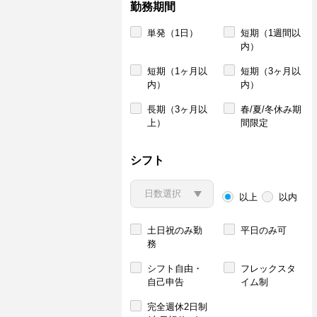
勤務期間
単発（1日）
短期（1週間以
内）
短期（1ヶ月以
短期（3ヶ月以
内）
内）
長期（3ヶ月以
春/夏/冬休み期
上）
間限定
シフト
以上
以内
土日祝のみ勤
平日のみ可
務
シフト自由・
フレックスタ
自己申告
イム制
完全週休2日制