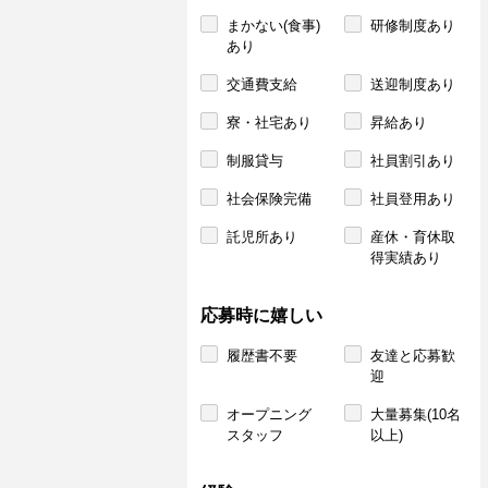
まかない(食事)
研修制度あり
あり
交通費支給
送迎制度あり
寮・社宅あり
昇給あり
制服貸与
社員割引あり
社会保険完備
社員登用あり
託児所あり
産休・育休取
得実績あり
応募時に嬉しい
履歴書不要
友達と応募歓
迎
オープニング
大量募集(10名
スタッフ
以上)