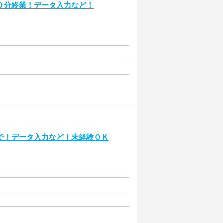
０分終業！データ入力など！
で！データ入力など！未経験ＯＫ