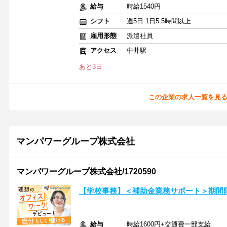
給与
時給1540円
シフト
週5日 1日5.5時間以上
雇用形態
派遣社員
アクセス
中井駅
あと3日
この企業の求人一覧を見
マンパワーグループ株式会社
マンパワーグループ株式会社/1720590
【学校事務】＜補助金業務サポート＞期間
給与
時給1600円+交通費一部支給