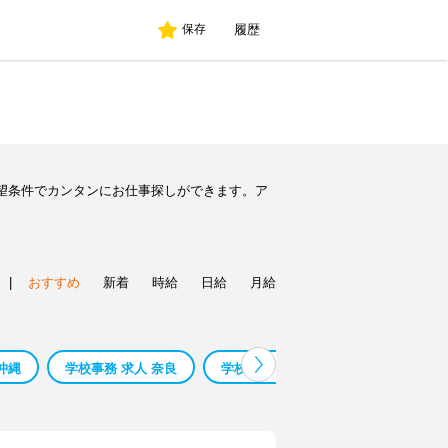
履歴
保存
望条件でカンタンにお仕事探しができます。ア
|
おすすめ
新着
時給
日給
月給
沖縄
学校事務 求人 奈良
学校事務 求人 埼玉
学校事務 パ