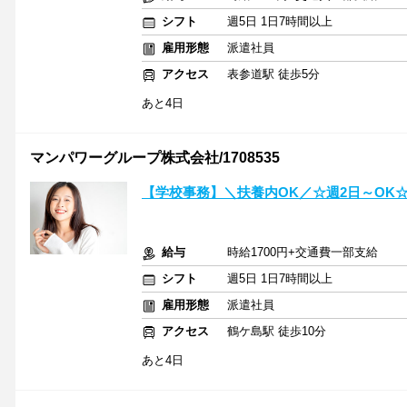
シフト
週5日 1日7時間以上
雇用形態
派遣社員
アクセス
表参道駅 徒歩5分
あと4日
マンパワーグループ株式会社/1708535
【学校事務】＼扶養内OK／☆週2日～OK
給与
時給1700円+交通費一部支給
シフト
週5日 1日7時間以上
雇用形態
派遣社員
アクセス
鶴ケ島駅 徒歩10分
あと4日