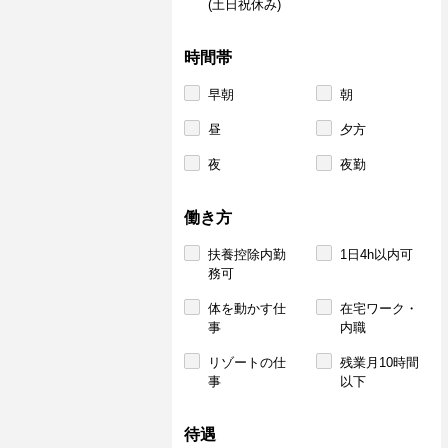
(土日祝休み)
時間帯
早朝
朝
昼
夕方
夜
夜勤
働き方
扶養控除内勤
1日4h以内可
務可
体を動かす仕
在宅ワーク・
事
内職
リゾートの仕
残業月10時間
事
以下
待遇