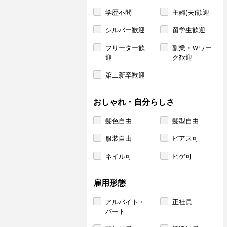
学歴不問
主婦(夫)歓迎
シルバー歓迎
留学生歓迎
フリーター歓
副業・Ｗワー
迎
ク歓迎
第二新卒歓迎
おしゃれ・自分らしさ
髪色自由
髪型自由
服装自由
ピアス可
ネイル可
ヒゲ可
雇用形態
アルバイト・
正社員
パート