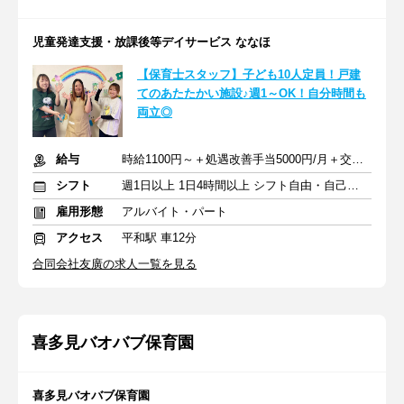
児童発達支援・放課後等デイサービス ななほ
【保育士スタッフ】子ども10人定員！戸建
てのあたたかい施設♪週1～OK！自分時間も
両立◎
給与
時給1100円～＋処遇改善手当5000円/月＋交通費
シフト
週1日以上 1日4時間以上 シフト自由・自己申告
雇用形態
アルバイト・パート
アクセス
平和駅 車12分
合同会社友廣の求人一覧を見る
喜多見バオバブ保育園
喜多見バオバブ保育園