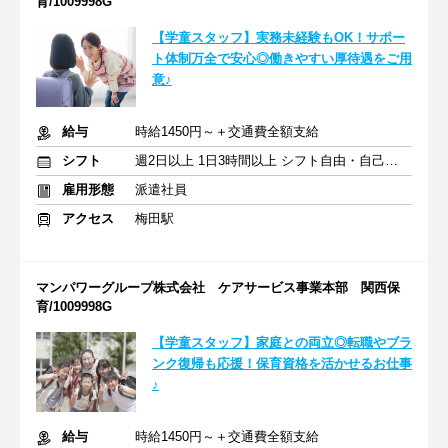
育/1009998G
【学童スタッフ】実務未経験もOK！サポー
ト体制万全で安心◎働きやすい厚待遇をご用
意♪
給与
時給1450円～＋交通費全額支給
シフト
週2日以上 1日3時間以上 シフト自由・自己申告
雇用形態
派遣社員
アクセス
梅田駅
マンパワーグループ株式会社 ケアサービス事業本部 関西保
育/1009998G
【学童スタッフ】家庭との両立◎転職やブラ
ンク復帰も応援！保育資格を活かせるお仕事
♪
給与
時給1450円～＋交通費全額支給