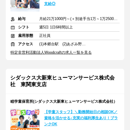
支給◎
給与
月給21万1000円～(＋別途手当1万～1万2500円) ＋交通費全額支給
シフト
週5日 1日6時間以上
雇用形態
正社員
アクセス
(1)本郷台駅 (2)あざみ野駅 (3)市が尾駅
特定非営利活動法人Woodcraftの求人一覧を見る
シダックス大新東ヒューマンサービス株式会
社 東関東支店
睦学童保育所(シダックス大新東ヒューマンサービス株式会社）
【学童スタッフ】＼勤務開始日の相談OK／
資格を活かせる♪充実の福利厚生あり！ブラ
ンクOK