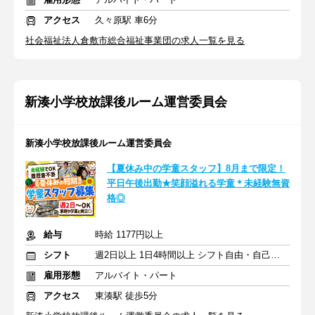
アクセス
久々原駅 車6分
社会福祉法人倉敷市総合福祉事業団の求人一覧を見る
新湊小学校放課後ルーム運営委員会
新湊小学校放課後ルーム運営委員会
【夏休み中の学童スタッフ】8月まで限定！
平日午後出勤★笑顔溢れる学童＊未経験無資
格◎
給与
時給 1177円以上
シフト
週2日以上 1日4時間以上 シフト自由・自己申告
雇用形態
アルバイト・パート
アクセス
東湊駅 徒歩5分