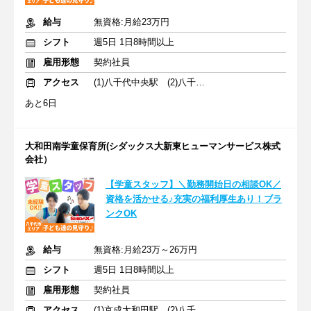
給与
無資格:月給23万円
シフト
週5日 1日8時間以上
雇用形態
契約社員
アクセス
(1)八千代中央駅 (2)八千代中央駅
あと6日
大和田南学童保育所(シダックス大新東ヒューマンサービス株式
会社）
【学童スタッフ】＼勤務開始日の相談OK／
資格を活かせる♪充実の福利厚生あり！ブラ
ンクOK
給与
無資格:月給23万～26万円
シフト
週5日 1日8時間以上
雇用形態
契約社員
アクセス
(1)京成大和田駅 (2)八千代中央駅