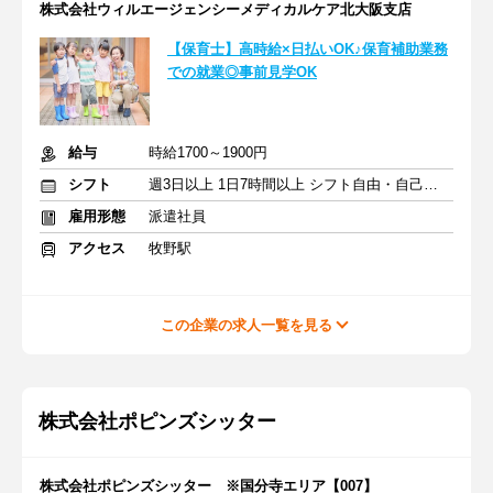
株式会社ウィルエージェンシーメディカルケア北大阪支店
【保育士】高時給×日払いOK♪保育補助業務
での就業◎事前見学OK
給与
時給1700～1900円
シフト
週3日以上 1日7時間以上 シフト自由・自己申告
雇用形態
派遣社員
アクセス
牧野駅
この企業の求人一覧を見る
株式会社ポピンズシッター
株式会社ポピンズシッター ※国分寺エリア【007】