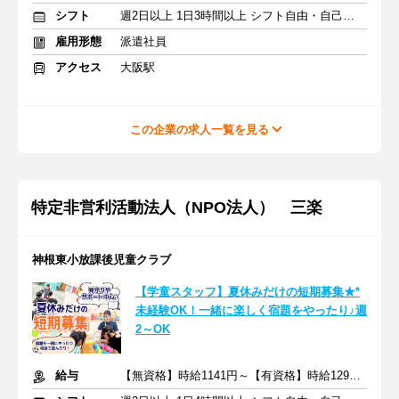
シフト
週2日以上 1日3時間以上 シフト自由・自己申告
雇用形態
派遣社員
アクセス
大阪駅
この企業の求人一覧を見る
特定非営利活動法人（NPO法人） 三楽
神根東小放課後児童クラブ
【学童スタッフ】夏休みだけの短期募集★*
未経験OK！一緒に楽しく宿題をやったり♪週
2～OK
給与
【無資格】時給1141円～【有資格】時給1291円～ 交通費別途支給