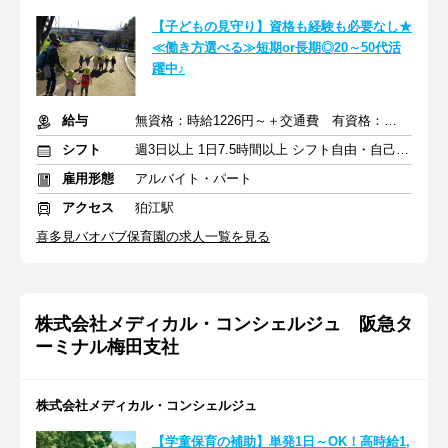
【子どもの見守り】資格も経験も必要なし★
≪働き方選べる≫短期or長期◎20～50代活
躍中♪
給与
無資格：時給1226円～＋交通費 有資格：時給1300円～＋交通費
シフト
週3日以上 1日7.5時間以上 シフト自由・自己申告
雇用形態
アルバイト・パート
アクセス
狛江駅
喜多見バオバブ保育園の求人一覧を見る
株式会社メディカル・コンシェルジュ 阪急タ
ーミナル梅田支社
株式会社メディカル・コンシェルジュ
【学童保育の補助】単発1日～OK！高時給1,