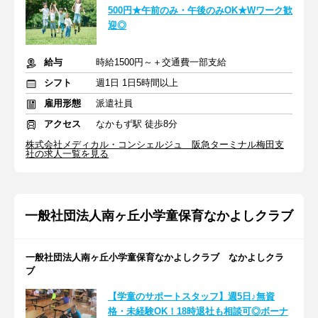
500円★午前のみ・午後のみOK★Wワーク歓
迎◎
給与
時給1500円～＋交通費一部支給
シフト
週1日 1日5時間以上
雇用形態
派遣社員
アクセス
なかもず駅 徒歩8分
株式会社メディカル・コンシェルジュ 阪急ターミナル梅田支
社の求人一覧を見る
一般社団法人南ヶ丘小学童保育なかよしクラブ
一般社団法人南ヶ丘小学童保育なかよしクラブ なかよしクラ
ブ
【学童のサポートスタッフ】週5日♪無資
格・未経験OK！18時退社も相談可◎ボーナ