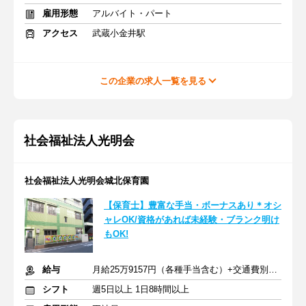
雇用形態
アルバイト・パート
アクセス
武蔵小金井駅
この企業の求人一覧を見る
社会福祉法人光明会
社会福祉法人光明会城北保育園
【保育士】豊富な手当・ボーナスあり＊オシ
ャレOK/資格があれば未経験・ブランク明け
もOK!
給与
月給25万9157円（各種手当含む）+交通費別途一部支給
シフト
週5日以上 1日8時間以上