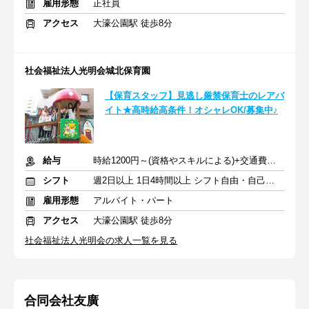
雇用形態
正社員
アクセス
大濠公園駅 徒歩8分
社会福祉法人光明会城北保育園
【保育スタッフ】見逃し厳禁保育士のレアバ
イト★高時給高条件！オシャレOK/募集中♪
給与
時給1200円～(資格やスキルによる)+交通費別途一部支給
シフト
週2日以上 1日4時間以上 シフト自由・自己申告
雇用形態
アルバイト・パート
アクセス
大濠公園駅 徒歩8分
社会福祉法人光明会の求人一覧を見る
合同会社友廣