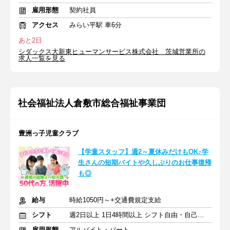
雇用形態
契約社員
アクセス
みらい平駅 車6分
あと2日
シダックス大新東ヒューマンサービス株式会社 茨城営業所の
求人一覧を見る
社会福祉法人倉敷市総合福祉事業団
豊洲っ子児童クラブ
【学童スタッフ】週2～夏休みだけもOK♪学
生さんの短期バイトや久しぶりのお仕事復帰
も◎
給与
時給1050円～+交通費規定支給
シフト
週2日以上 1日4時間以上 シフト自由・自己申告
雇用形態
アルバイト・パート