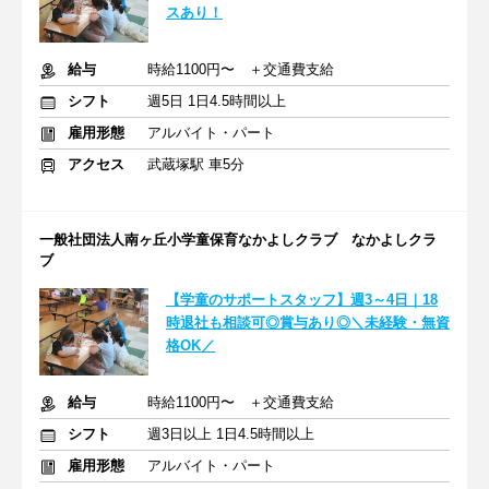
スあり！
給与
時給1100円〜 ＋交通費支給
シフト
週5日 1日4.5時間以上
雇用形態
アルバイト・パート
アクセス
武蔵塚駅 車5分
一般社団法人南ヶ丘小学童保育なかよしクラブ なかよしクラ
ブ
【学童のサポートスタッフ】週3～4日｜18
時退社も相談可◎賞与あり◎＼未経験・無資
格OK／
給与
時給1100円〜 ＋交通費支給
シフト
週3日以上 1日4.5時間以上
雇用形態
アルバイト・パート