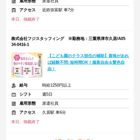
雇用形態
派遣社員
アクセス
近鉄弥富駅 車7分
本日、掲載終了
株式会社フジスタッフィング ※勤務地：三重県津市久居/A05
34-0416-1
【こども園のクラス担任の補助】資格があれ
ば経験不問♪短時間OK！服装自由＆髪色自
由！
給与
時給1250円以上
シフト
週5日
雇用形態
派遣社員
アクセス
久居駅 車6分
本日、掲載終了