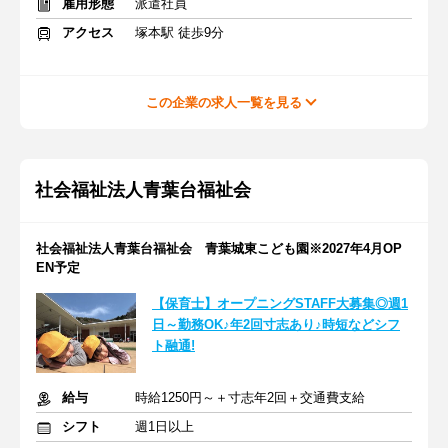
雇用形態
派遣社員
アクセス
塚本駅 徒歩9分
この企業の求人一覧を見る
社会福祉法人青葉台福祉会
社会福祉法人青葉台福祉会 青葉城東こども園※2027年4月OP
EN予定
【保育士】オープニングSTAFF大募集◎週1
日～勤務OK♪年2回寸志あり♪時短などシフ
ト融通!
給与
時給1250円～＋寸志年2回＋交通費支給
シフト
週1日以上