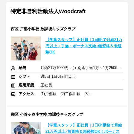
特定非営利活動法人Woodcraft
西区 戸部小学校 放課後キッズクラブ
【学童スタッフ】正社員｜1日6hで月給21万
円以上＋手当・ボーナス支給♪無資格＆未経
験OK
給与
月給21万1000円～(＋別途手当1万～1万2500円) ＋交通費全額支給
シフト
週5日 1日6時間以上
雇用形態
正社員
アクセス
(1)戸部駅 (2)二俣川駅 (3)鶴ケ峰駅
栄区 小菅ヶ谷小学校 放課後キッズクラブ
【学童スタッフ】正社員｜1日6h勤務で月給
21万円以上♪無資格＆未経験OK！ボーナス