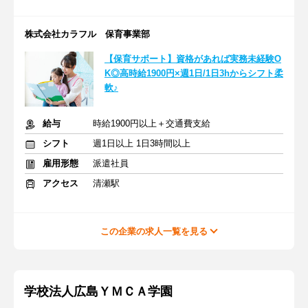
株式会社カラフル 保育事業部
【保育サポート】資格があれば実務未経験O
K◎高時給1900円×週1日/1日3hからシフト柔
軟♪
給与
時給1900円以上＋交通費支給
シフト
週1日以上 1日3時間以上
雇用形態
派遣社員
アクセス
清瀬駅
この企業の求人一覧を見る
学校法人広島ＹＭＣＡ学園