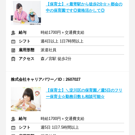
【保育士】＜最寄駅から徒歩2分☆＞都会の
中の保育園です◎資格活かして◎
給与
時給1700円＋交通費支給
シフト
週4日以上 1日7時間以上
雇用形態
派遣社員
アクセス
森ノ宮駅 徒歩2分
株式会社キャリアパワー／ID：2607027
【保育士】＼淀川区の保育園／週5日のフリ
ー保育士☆勤務日数も相談可能☆
給与
時給1700円＋交通費支給
シフト
週5日 1日7.5時間以上