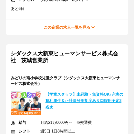
あと6日
この企業の求人一覧を見る
シダックス大新東ヒューマンサービス株式会
社 茨城営業所
みどりの南小学校児童クラブ（シダックス大新東ヒューマンサ
ービス株式会社）
【学童スタッフ】未経験・無資格OK♪充実の
福利厚生＆正社員登用制度あり◎採用予定3
名★
給与
月給21万0000円～ ※交通費
シフト
週5日 1日8時間以上