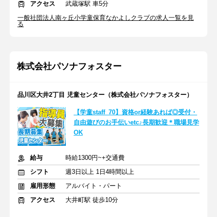
アクセス
武蔵塚駅 車5分
一般社団法人南ヶ丘小学童保育なかよしクラブの求人一覧を見
る
株式会社パソナフォスター
品川区大井2丁目 児童センター（株式会社パソナフォスター）
【学童staff_70】資格or経験あれば◎受付・
自由遊びのお手伝いetc♪長期歓迎＊職場見学
OK
給与
時給1300円~+交通費
シフト
週3日以上 1日4時間以上
雇用形態
アルバイト・パート
アクセス
大井町駅 徒歩10分