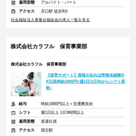
雇用形態
アルバイト・パート
アクセス
京口駅 徒歩8分
社会福祉法人青葉台福祉会の求人一覧を見る
株式会社カラフル 保育事業部
株式会社カラフル 保育事業部
【保育サポート】資格があれば実務未経験O
K◎高時給1900円×週1日/1日3hからシフト柔
軟♪
給与
時給1900円以上＋交通費支給
シフト
週1日以上 1日3時間以上
雇用形態
派遣社員
アクセス
国立駅