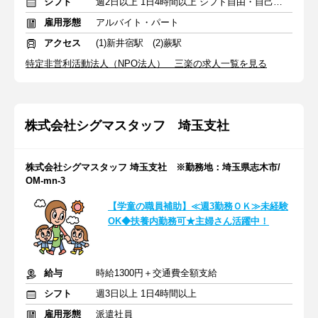
シフト
週2日以上 1日4時間以上 シフト自由・自己申告
雇用形態
アルバイト・パート
アクセス
(1)新井宿駅 (2)蕨駅
特定非営利活動法人（NPO法人） 三楽の求人一覧を見る
株式会社シグマスタッフ 埼玉支社
株式会社シグマスタッフ 埼玉支社 ※勤務地：埼玉県志木市/
OM-mn-3
【学童の職員補助】≪週3勤務ＯＫ≫未経験
OK◆扶養内勤務可★主婦さん活躍中！
給与
時給1300円＋交通費全額支給
シフト
週3日以上 1日4時間以上
雇用形態
派遣社員