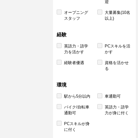
迎
オープニング
大量募集(10名
スタッフ
以上)
経験
英語力・語学
PCスキルを活
力を活かす
かす
経験者優遇
資格を活かせ
る
環境
駅から5分以内
車通勤可
バイク/自転車
英語力・語学
通勤可
力が身に付く
PCスキルが身
に付く