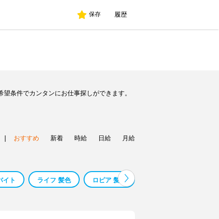
履歴
保存
希望条件でカンタンにお仕事探しができます。
|
おすすめ
新着
時給
日給
月給
バイト
ライフ 髪色
ロピア 髪色
山 猿 髪色
雑貨屋