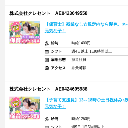
株式会社クレセント AE0423649558
【保育士】残業なし☆規定内なら髪色、ネイ
元気な子！
給与
時給1400円
シフト
週4日以上 1日8時間以上
雇用形態
派遣社員
アクセス
弁天町駅
株式会社クレセント AE0424695988
【子育て支援員】13～18時◇土日祝休み♪
元気な子！
給与
時給1250円
シフト
週5日 1日5時間以上