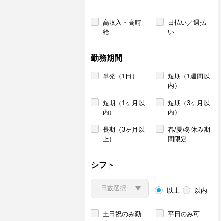
高収入・高時
日払い／週払
給
い
勤務期間
単発（1日）
短期（1週間以
内）
短期（1ヶ月以
短期（3ヶ月以
内）
内）
長期（3ヶ月以
春/夏/冬休み期
上）
間限定
シフト
以上
以内
土日祝のみ勤
平日のみ可