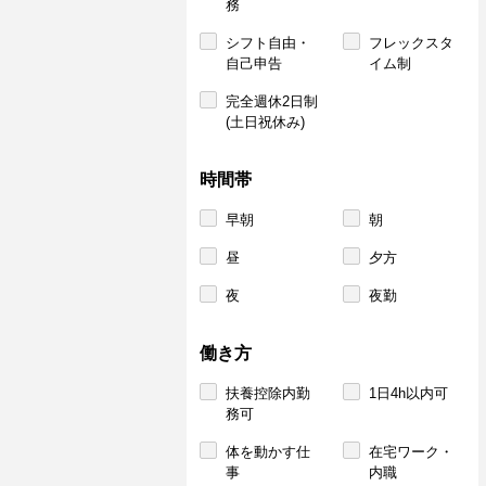
務
シフト自由・
フレックスタ
自己申告
イム制
完全週休2日制
(土日祝休み)
時間帯
早朝
朝
昼
夕方
夜
夜勤
働き方
扶養控除内勤
1日4h以内可
務可
体を動かす仕
在宅ワーク・
事
内職