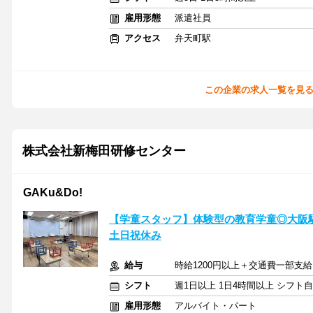
雇用形態
派遣社員
アクセス
弁天町駅
この企業の求人一覧を見
株式会社新梅田研修センター
GAKu&Do!
【学童スタッフ】体験型の教育学童◎大阪
土日祝休み
給与
時給1200円以上＋交通費一部支給
シフト
週1日以上 1日4時間以上 シフト
雇用形態
アルバイト・パート