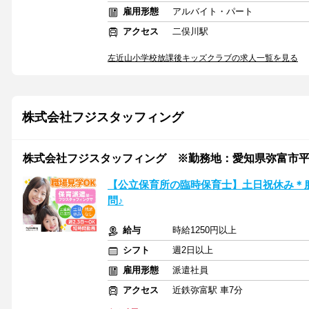
雇用形態
アルバイト・パート
アクセス
二俣川駅
左近山小学校放課後キッズクラブの求人一覧を見る
株式会社フジスタッフィング
株式会社フジスタッフィング ※勤務地：愛知県弥富市平島中/A
【公立保育所の臨時保育士】土日祝休み＊
問♪
給与
時給1250円以上
シフト
週2日以上
雇用形態
派遣社員
アクセス
近鉄弥富駅 車7分