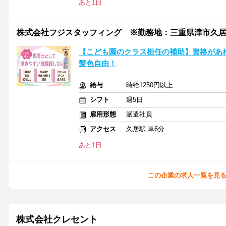
あと1日
株式会社フジスタッフィング ※勤務地：三重県津市久居/A05
【こども園のクラス担任の補助】資格があ
髪色自由！
給与
時給1250円以上
シフト
週5日
雇用形態
派遣社員
アクセス
久居駅 車6分
あと1日
この企業の求人一覧を見
株式会社クレセント