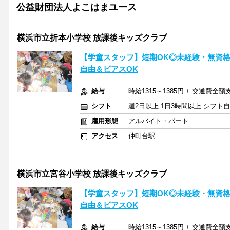
公益財団法人よこはまユース
横浜市立折本小学校 放課後キッズクラブ
【学童スタッフ】短期OK◎未経験・無資
自由＆ピアスOK
給与
時給1315～1385円 + 交通費全額
シフト
週2日以上 1日3時間以上 シフト
雇用形態
アルバイト・パート
アクセス
仲町台駅
横浜市立宮谷小学校 放課後キッズクラブ
【学童スタッフ】短期OK◎未経験・無資
自由＆ピアスOK
給与
時給1315～1385円 + 交通費全額